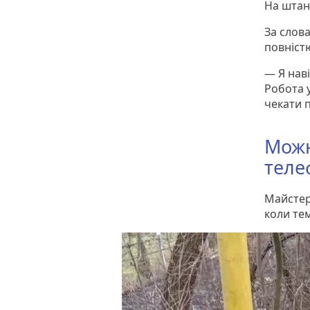
На штанг
За слов
повністю
— Я нав
Робота у
чекати 
Можн
теле
Майстер
коли те