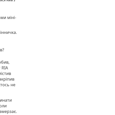
тися ним з
ми міні-
Вінничка.
в?
обив,
 RIA
містив
акріпив
хтось не
чинати
Коли
замерзає.