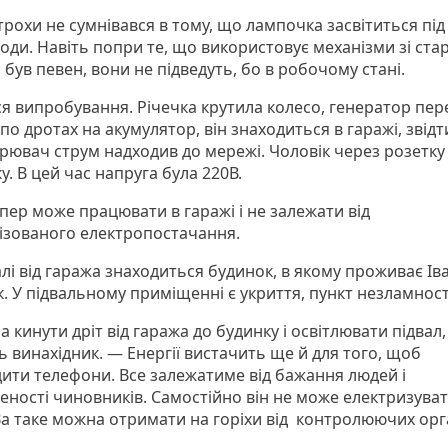
трохи не сумнівався в тому, що лампочка засвітиться під
води. Навіть попри те, що використовує механізми зі ста
 був певен, вони не підведуть, бо в робочому стані.
я випробування. Річечка крутила колесо, генератор пер
по дротах на акумулятор, він знаходиться в гаражі, звідт
рювач струм надходив до мережі. Чоловік через розетку 
. В цей час напруга була 220В.
пер може працювати в гаражі і не залежати від
ізованого електропостачання.
лі від гаража знаходиться будинок, в якому проживає Ів
. У підвальному приміщенні є укриття, пункт незламност
кинути дріт від гаража до будинку і освітлювати підвал
ь винахідник. — Енергії вистачить ще й для того, щоб
дити телефони. Все залежатиме від бажання людей і
леності чиновників. Самостійно він не може електризува
 За таке можна отримати на горіхи від контролюючих орг