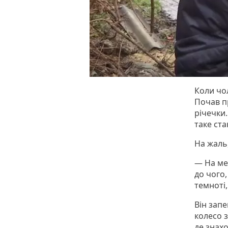
Коли чол
Почав п
річечки.
таке ста
На жаль,
— На ме
до чого,
темноті,
Він зап
колесо з
де знах