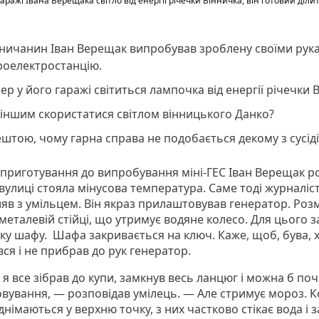
гаражі Івана Верещака світло від енергії річечки Вінничка, він готовий діли
ничанин Іван Верещак випробував зроблену своїми рука
роелектростанцію.
ер у його гаражі світиться лампочка від енергії річечки 
іншим скористатися світлом вінницького Данко?
штою, чому гарна справа не подобається декому з сусіді
 приготування до випробування міні-ГЕС Іван Верещак р
вулиці стояла мінусова температура. Саме тоді журналіст
яв з умільцем. Він якраз прилаштовував генератор. Роз
металевій стійці, що утримує водяне колесо. Для цього з
ку шафу. Шафа закривається на ключ. Каже, щоб, бува, 
ся і не прибрав до рук генератор.
я все зібрав до купи, замкнув весь ланцюг і можна б по
вування, — розповідав умілець. — Але стримує мороз. 
днімаються у верхню точку, з них частково стікає вода і 