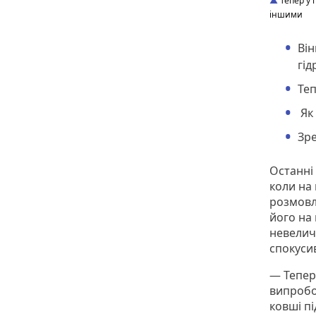
Тепер у 
іншими
Він
гід
Теп
Як 
Зре
Останні
коли на 
розмовл
його на 
невелич
спокусив
— Тепер 
випробо
ковші пі