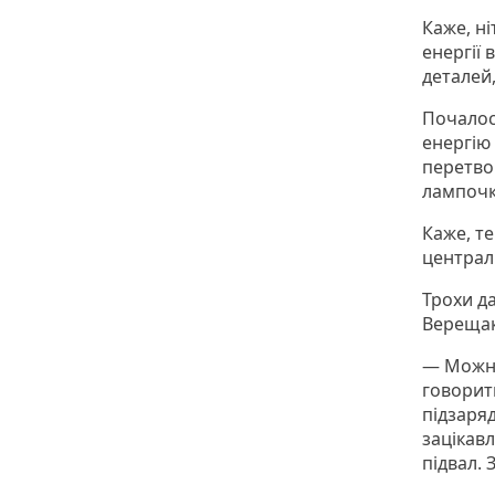
Каже, ні
енергії 
деталей,
Почалос
енергію 
перетво
лампочку
Каже, те
централ
Трохи да
Верещак
— Можна 
говорит
підзаря
зацікав
підвал.