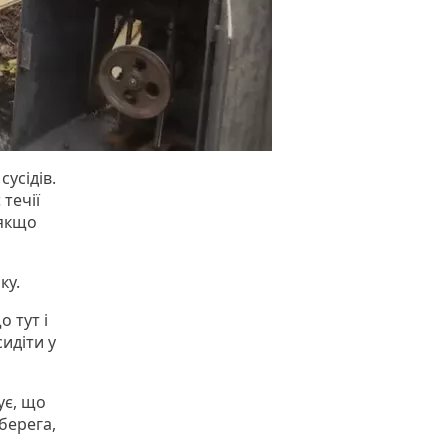
усідів.
течії
 якщо
ку.
 тут і
идіти у
ує, що
берега,