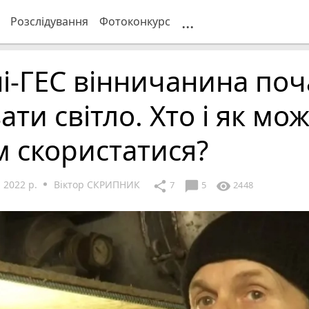
...
Розслідування
Фотоконкурс
і-ГЕС вінничанина поч
ати світло. Хто і як мо
 скористатися?
 2022 р.
Віктор СКРИПНИК
chat_bubble
share
visibility
7
5
2448