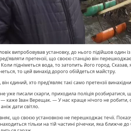
овік випробовував установку, до нього підійшов один із с
ред’являти претензії, що своєю станцію він перешкоджає 
 Коли підніметься вода, то затопить його город. Сказав,
неться, то цей винахід дорого обійдеться майстру.
 він єдиний, хто пред’являє такі само претензії винахідни
не уже писали скарги, приходила поліція розбиратися, що
 — каже Іван Верещак. — У нас краще нічого не робити, с
 аніж дати світло.
евняє, що своєю установкою не перешкоджає течії. Показ
находиться тільки на тій частині річечки, яка ближче до 
одиться гараж.