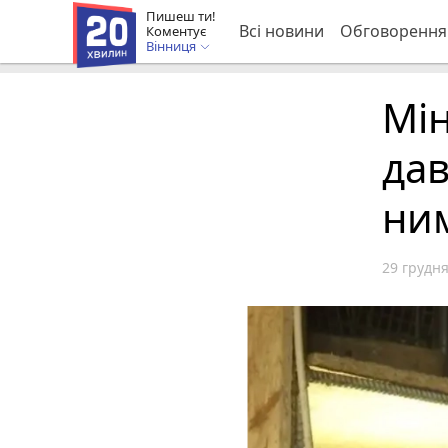
Пишеш ти!
Всі новини
Обговорення
Коментує
Вінниця
Мін
дав
ним
29 грудня