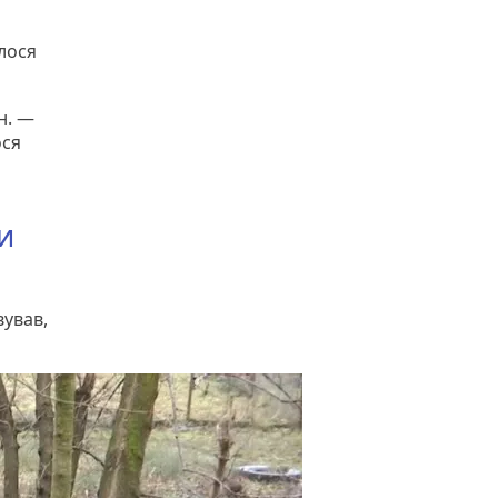
лося
н. —
ося
и
вував,