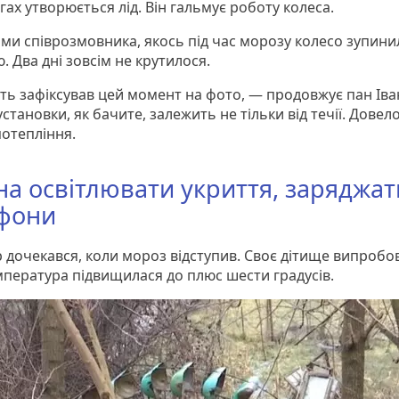
ах утворюється лід. Він гальмує роботу колеса.
ами співрозмовника, якось під час морозу колесо зупини
. Два дні зовсім не крутилося.
іть зафіксував цей момент на фото, — продовжує пан Іва
становки, як бачите, залежить не тільки від течії. Довел
потепління.
а освітлювати укриття, заряджат
фони
 дочекався, коли мороз відступив. Своє дітище випробо
мпература підвищилася до плюс шести градусів.