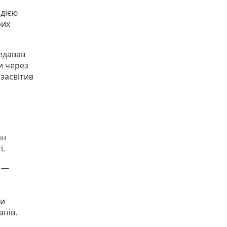
 дією
рих
едавав
и через
засвітив
ан
і.
, —
ти
анів.