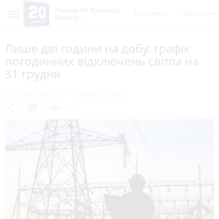
Пишеш ти! Коментує
Всі новини
Обговорен
Вінниця
Лише дві години на добу: графік
погодинних відключень світла на
31 грудня
30 грудня 2022 р.
Марія ЛЄХОВА
chat_bubble
share
visibility
0
0
1319