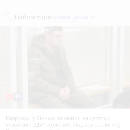
коментують
Найчастіше
17
Квартири у Вінниці та майно на десятки
Вчора о 10:37
мільйонів: ДБР оголосило підозру екслогісту