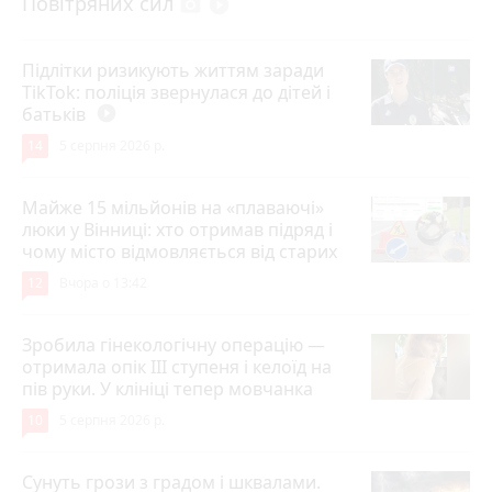
Повітряних сил
photo_camera
play_circle_filled
Підлітки ризикують життям заради
TikTok: поліція звернулася до дітей і
батьків
play_circle_filled
14
5 серпня 2026 р.
Майже 15 мільйонів на «плаваючі»
люки у Вінниці: хто отримав підряд і
чому місто відмовляється від старих
12
Вчора о 13:42
Зробила гінекологічну операцію —
отримала опік ІІІ ступеня і келоїд на
пів руки. У клініці тепер мовчанка
10
5 серпня 2026 р.
Сунуть грози з градом і шквалами.