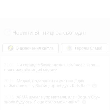
Новини Вінниці за сьогодні
Відключення світла
Героям Слава!
21:01
Чи справді яблуко щодня замінює лікаря —
пояснили вінницькі медики
20:11
Медалі, подарунки та дистанції для
найменших — у Вінниці проведуть Kids Race
photo_camera
19:15
АРМА шукала управителя, але «Bogun City»
знову будують. Як це стало можливим?
play_circle_filled