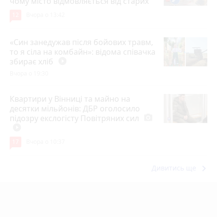
чому місто відмовляється від старих
12
Вчора о 13:42
«Син занедужав після бойових травм,
то я сіла на комбайн»: відома співачка
збирає хліб
play_circle_filled
Вчора о 19:30
Квартири у Вінниці та майно на
десятки мільйонів: ДБР оголосило
підозру екслогісту Повітряних сил
photo_camera
play_circle_filled
17
Вчора о 10:37
keyboard_arrow_right
Дивитись ще