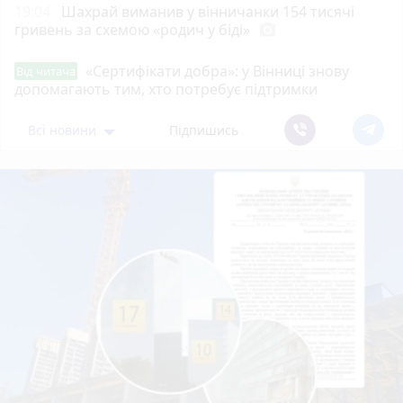
19:04
Шахрай виманив у вінничанки 154 тисячі
гривень за схемою «родич у біді»
photo_camera
«Сертифікати добра»: у Вінниці знову
Від читача
допомагають тим, хто потребує підтримки
Всі новини
Підпишись