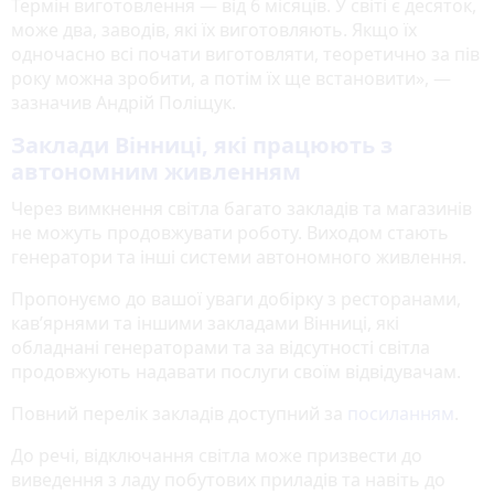
Термін виготовлення — від 6 місяців. У світі є десяток,
може два, заводів, які їх виготовляють. Якщо їх
одночасно всі почати виготовляти, теоретично за пів
року можна зробити, а потім їх ще встановити», —
зазначив Андрій Поліщук.
Заклади Вінниці, які працюють з
автономним живленням
Через вимкнення світла багато закладів та магазинів
не можуть продовжувати роботу. Виходом стають
генератори та інші системи автономного живлення.
Пропонуємо до вашої уваги добірку з ресторанами,
кав’ярнями та іншими закладами Вінниці, які
обладнані генераторами та за відсутності світла
продовжують надавати послуги своїм відвідувачам.
Повний перелік закладів доступний за
посиланням
.
До речі, відключання світла може призвести до
виведення з ладу побутових приладів та навіть до