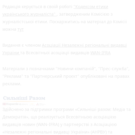
Редакція керується в своїй роботі
"Кодексом етики
українського журналіста"
, затвердженим Комісією з
журналістської етики. Поскаржитись на матеріал до Комісії
можна
тут
Видання є членом
Асоціації Незалежні регіональні видавці
України
та Всесвітньої асоціації видавців
WAN-IFRA
Матеріали з позначками "Новини компаній", "Прес-служба",
"Реклама" та "Партнерський проєкт" опубліковані на правах
реклами.
Здійснено за підтримки програми «Сильніші разом: Медіа та
Демократія», що реалізується Всесвітньою асоціацією
видавців новин (WAN-IFRA) у партнерстві з Асоціацією
«Незалежні регіональні видавці України» (АНРВУ) та