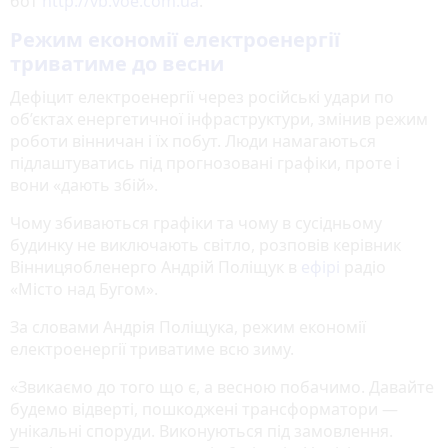
бот
http://vb.voe.com.ua
.
Режим економії електроенергії
триватиме до весни
Дефіцит електроенергії через російські удари по
об’єктах енергетичної інфраструктури, змінив режим
роботи вінничан і їх побут. Люди намагаються
підлаштуватись під прогнозовані графіки, проте і
вони «дають збій».
Чому збиваються графіки та чому в сусідньому
будинку не виключають світло, розповів керівник
Вінницяобленерго Андрій Поліщук в
ефірі
радіо
«Місто над Бугом».
За словами Андрія Поліщука, режим економії
електроенергії триватиме всю зиму.
«Звикаємо до того що є, а весною побачимо. Давайте
будемо відверті, пошкоджені трансформатори —
унікальні споруди. Виконуються під замовлення.