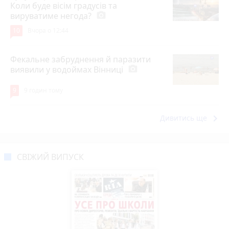
Коли буде вісім градусів та
вируватиме негода?
photo_camera
10
Вчора о 12:44
Фекальне забруднення й паразити
виявили у водоймах Вінниці
photo_camera
9
9 годин тому
keyboard_arrow_right
Дивитись ще
СВІЖИЙ ВИПУСК