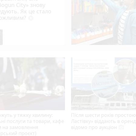
Bogun City» знову
оботу кухарів і посудомийниць
удують. Як це стало
ла
ожливим?
play_circle_filled
 — суд оголосив вирок жителю Вінниччини
жуть у тяжку хвилину:
Після шести років просто
ні послуги та товари, кафе
Ластівку» віддають в оренд
и на замовлення
відомо про аукціон
photo_camera
рський проєкт)