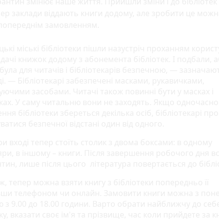
антин змінює наше життя. Прийшли зміни і до бібліотек 
ер заклади віддають книги додому, але зробити це мож
 попереднім замовленням.
ькі міські бібліотеки пішли назустріч проханням корист
дачі книжок додому з абонемента бібліотек. І подбали, а
була для читачів і бібліотекарів безпечною, — зазначаю
і. — Бібліотекарі забезпечені масками, рукавичками,
уючими засобами. Читачі також повинні бути у масках і
ках. У саму читальню вони не заходять. Якщо одночасно
ня бібліотеки збереться декілька осіб, бібліотекарі пр
ватися безпечної відстані один від одного.
и вході тепер стоїть столик з двома боксами: в одному
ри, в іншому – книги. Після завершення робочого дня вс
нтин, лише після цього література повертається до біблі
ж, тепер можна взяти книгу з бібліотеки попередньо її
ши телефоном чи онлайн. Замовити книги можна з поне
 з 9.00 до 18.00 години. Варто обрати найближчу до себ
ку, вказати своє ім'я та прізвище, час коли прийдете за 