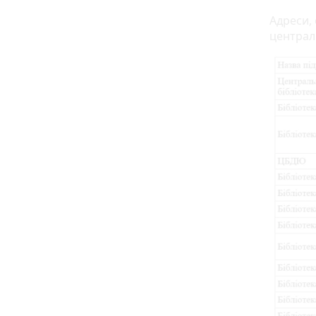
Адреси, 
централі