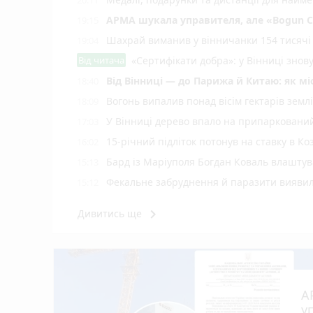
20:11
АРМА шукала управителя, але «Bogun C
19:15
Шахрай виманив у вінничанки 154 тисячі 
19:04
Від читача
«Сертифікати добра»: у Вінниці знов
Від Вінниці — до Парижа й Китаю: як м
18:40
Вогонь випалив понад вісім гектарів землі
18:09
У Вінниці дерево впало на припаркований
17:03
15-річний підліток потонув на ставку в Ко
16:02
Бард із Маріуполя Богдан Коваль влашту
15:13
Фекальне забруднення й паразити виявил
15:12
Сказ атакує Вінниччину — за місяць майж
14:10
keyboard_arrow_right
Дивитись ще
росія не припиняє штурми — за добу на фр
13:32
Після шести років простою «Мою Ластів
12:56
Скутер Yamaha зіткнувся з «Москвичем» на
12:21
До 170 тисяч і без попереджень: у Раді
12:01
А
Після рекордної спеки Вінниччину накриє
11:41
у