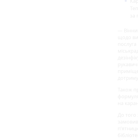
Кар
Теп
за
— Вінниц
щодо ви
послуга 
міськрад
дезінфік
рукавич
приміщен
дотриму
Також пр
формуля
на кара
До того 
замовив
п’ятницю
бібліоте