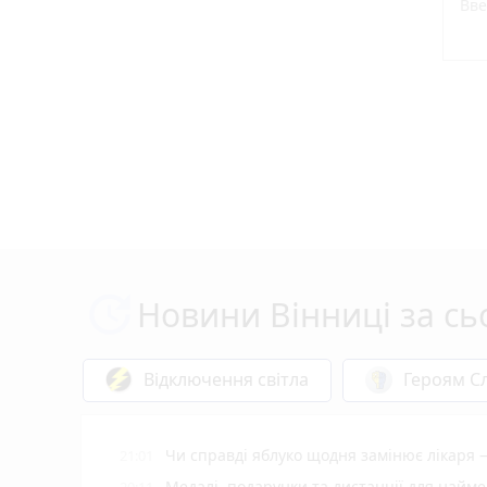
Новини Вінниці за сь
Відключення світла
Героям Сл
Чи справді яблуко щодня замінює лікаря 
21:01
Медалі, подарунки та дистанції для найм