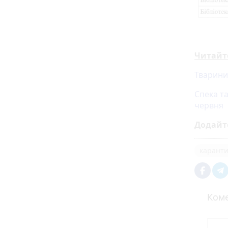
Читайт
Тварини
Спека та
червня
Додайт
карант
Коме