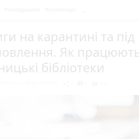
...
Розслідування
Фотоконкурс
ги на карантині та під
мовлення. Як працюют
ницькі бібліотеки
 2020 р.
Марія ЛЄХОВА
chat_bubble
share
visibility
2
0
1633