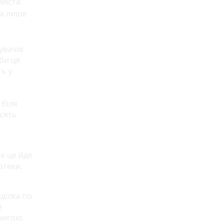
міста.
на лише
увачів
би ця
ть у
 біля
осять
е це йде
отеки.
ділка по
е
книгою.