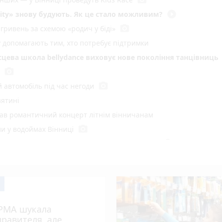
play_circle_filled
ity» знову будують. Як це стало можливим?
photo_camera
гривень за схемою «родич у біді»
у допомагають тим, хто потребує підтримки
ісцева школа bellydance виховує нове покоління танцівниць
photo_camera
photo_camera
 автомобіль під час негоди
зятині
вав романтичний концерт літнім вінничанам
photo_camera
и у водоймах Вінниці
photo_camera
е 600 людей звернулися після нападів тварин
photo_camera
онті сталося 233 бої
photo_camera
ку» віддають в оренду. Що відомо про аукціон
 Київській
 готують великі штрафи за російську музику
РМА шукала
 негода
правителя, але