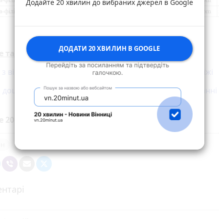
Додайте 20 хвилин до вибраних джерел в Google
ДОДАТИ 20 ХВИЛИН В GOOGLE
е також:
 з вінницького міні зоопарку залишилися майже без їжі
 дощі: синоптики розповіли, яку погоду чекати в останні 
е 20 хвилин до вибраних джерел у
Google
ин
нтарі