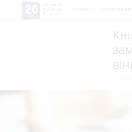
Пишеш ти!
Всі новини
Обговорення
Коментує
Вінниця
Кни
за
він
29 червня