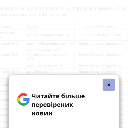
електронні адреси та телефони підрозділів Вінницької мі
зованої бібліотечної системи:
×
Читайте більше
перевірених
новин