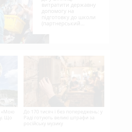
витратити державну
допомогу на
підготовку до школи
(партнерський
проєкт)
Від Вінн
як місцев
виховує 
танцівн
ю «Мою
До 170 тисяч і без попереджень: у
у. Що
Раді готують великі штрафи за
російську музику