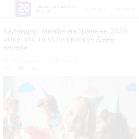
Пишеш ти! Коментує
Всі новини
Обговорен
Вінниця
Календар іменин на травень 2026
року: хто та коли святкує День
ангела
28 квітня 2026 р.
Марія ЛЄХОВА
chat_bubble
share
visibility
0
0
321