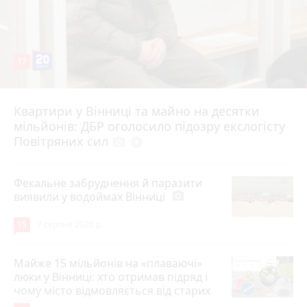
17
Квартири у Вінниці та майно на десятки
6 серпня 2026 р.
мільйонів: ДБР оголосило підозру екслогісту
Повітряних сил
photo_camera
play_circle_filled
Фекальне забруднення й паразити
виявили у водоймах Вінниці
photo_camera
15
7 серпня 2026 р.
Майже 15 мільйонів на «плаваючі»
люки у Вінниці: хто отримав підряд і
чому місто відмовляється від старих