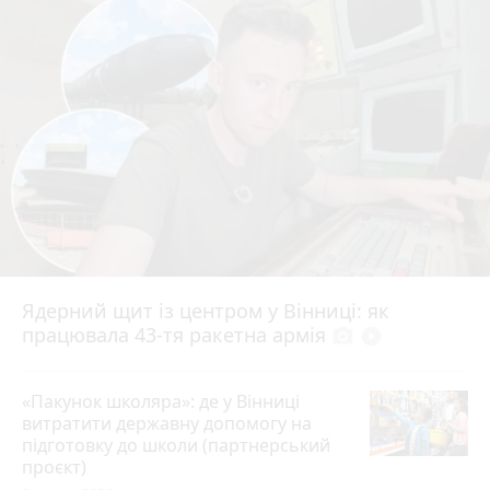
Ядерний щит із центром у Вінниці: як
працювала 43-тя ракетна армія
photo_camera
play_circle_filled
«Пакунок школяра»: де у Вінниці
витратити державну допомогу на
підготовку до школи (партнерський
проєкт)