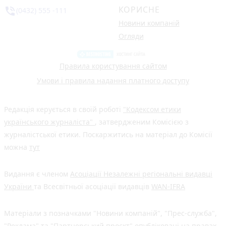
КОРИСНЕ
phone_in_talk
(0432) 555 -111
Новини компаній
Огляди
Правила користування сайтом
Умови і правила надання платного доступу
Редакція керується в своїй роботі
"Кодексом етики
українського журналіста"
, затвердженим Комісією з
журналістської етики. Поскаржитись на матеріал до Комісії
можна
тут
Видання є членом
Асоціації Незалежні регіональні видавці
України
та Всесвітньої асоціації видавців
WAN-IFRA
Матеріали з позначками "Новини компаній", "Прес-служба",
"Реклама" та "Партнерський проєкт" опубліковані на правах