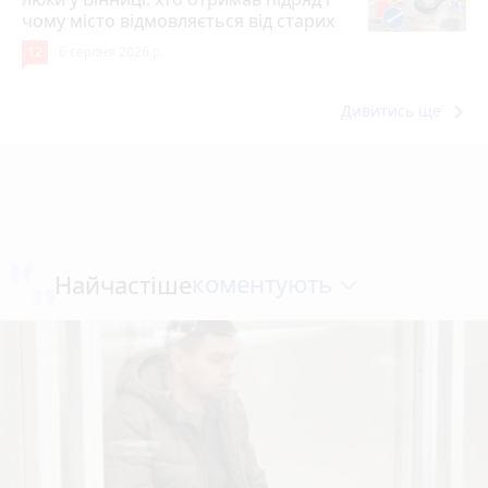
чому місто відмовляється від старих
12
6 серпня 2026 р.
keyboard_arrow_right
Дивитись ще
коментують
Найчастіше