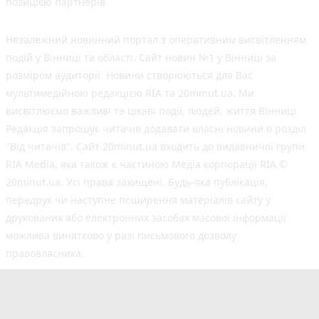
позицією партнерів
Незалежний новинний портал з оперативним висвітленням
подій у Вінниці та області. Сайт новин №1 у Вінниці за
розміром аудиторії. Новини створюються для Вас
мультимедійною редакцією RIA та 20minut.ua. Ми
висвітлюємо важливі та цікаві події, людей, життя Вінниці.
Редакція запрошує читачів додавати власні новини в розділ
"Від читачів". Сайт 20minut.ua входить до видавничої групи
RIA Media, яка також є частиною Медіа корпорації RIA ©
20minut.ua. Усі права захищені. Будь-яка публiкацiя,
передрук чи наступне поширення матеріалів сайту у
друкованих або електронних засобах масової інформації
можлива винятково у разі письмового дозволу
правовласника.
©2017-2025 20minut.ua
вул. Ширшова, буд. 3-а, м. Вінниця, 21032
[email protected]