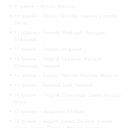
9 травня — Йосип, Микола.
10 травня — Еразм, Онисим, Симеон, Ісидора,
Таїсія.
11 травня — Кирило, Мефодій, Никодим,
Софроній.
12 травня — Герман, Епіфаній.
13 травня — Георгій, Євфимій, Макарій,
Олександр, Гликерія.
14 травня — Ісидор, Леонтій, Максим, Микита.
15 травня — Ахиллій, Ісай, Пахомій.
16 травня — Георгій, Олександр, Савва, Феодор,
Муза.
17 травня — Андроник, Стефан.
18 травня — Андрій, Давид, Діонісій, Іраклій,
Павло, Петро, Симеон, Феодот, Клавдія,