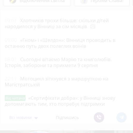
Відключення світла
Героям Слава!
09:01
Хлопчиків трохи більше: скільки дітей
народилося у Вінниці за сім місяців
photo_camera
09:00
«Гном» і «Шелдон»: Вінниця проводить в
останню путь двох полеглих воїнів
08:01
Сьогодні вітаємо Марію та книголюбів.
Історія, заборони та прикмети 9 серпня
22:11
Мотоцикл зіткнувся з маршруткою на
Магістратській
«Сертифікати добра»: у Вінниці знову
Від читача
допомагають тим, хто потребує підтримки
Всі новини
Підпишись