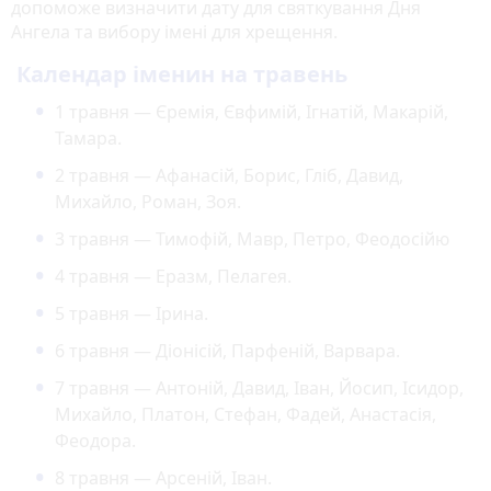
допоможе визначити дату для святкування Дня
Ангела та вибору імені для хрещення.
Календар іменин на травень
1 травня — Єремія, Євфимій, Ігнатій, Макарій,
Тамара.
2 травня — Афанасій, Борис, Гліб, Давид,
Михайло, Роман, Зоя.
3 травня — Тимофій, Мавр, Петро, Феодосійю
4 травня — Еразм, Пелагея.
5 травня — Ірина.
6 травня — Діонісій, Парфеній, Варвара.
7 травня — Антоній, Давид, Іван, Йосип, Ісидор,
Михайло, Платон, Стефан, Фадей, Анастасія,
Феодора.
8 травня — Арсеній, Іван.