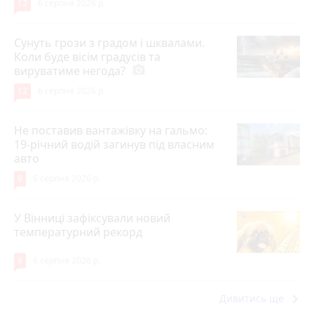
12
6 серпня 2026 р.
Сунуть грози з градом і шквалами.
Коли буде вісім градусів та
вируватиме негода?
photo_camera
12
6 серпня 2026 р.
Не поставив вантажівку на гальмо:
19-річний водій загинув під власним
авто
9
6 серпня 2026 р.
У Вінниці зафіксували новий
температурний рекорд
8
6 серпня 2026 р.
keyboard_arrow_right
Дивитись ще