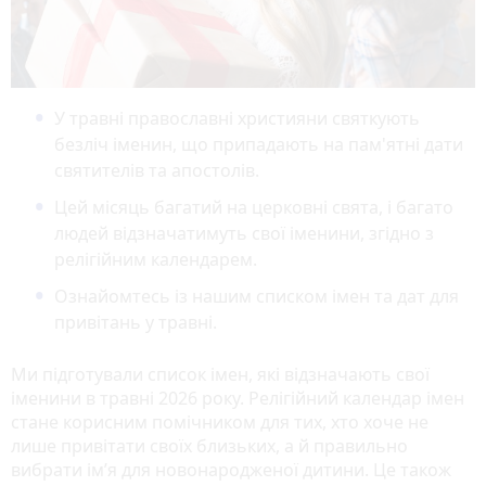
У травні православні християни святкують
безліч іменин, що припадають на пам'ятні дати
святителів та апостолів.
Цей місяць багатий на церковні свята, і багато
людей відзначатимуть свої іменини, згідно з
релігійним календарем.
Ознайомтесь із нашим списком імен та дат для
привітань у травні.
Ми підготували список імен, які відзначають свої
іменини в травні 2026 року. Релігійний календар імен
стане корисним помічником для тих, хто хоче не
лише привітати своїх близьких, а й правильно
вибрати ім’я для новонародженої дитини. Це також