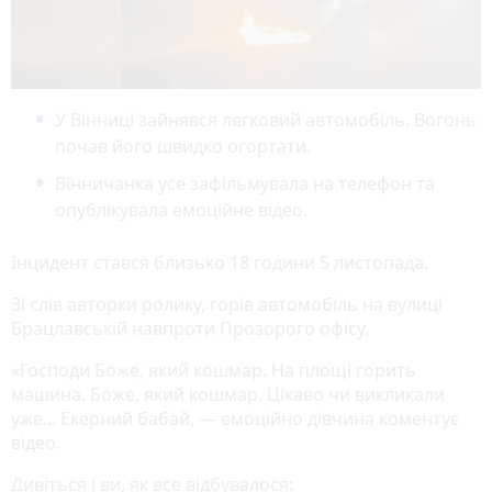
У Вінниці зайнявся легковий автомобіль. Вогонь
почав його швидко огортати.
Вінничанка усе зафільмувала на телефон та
опублікувала емоційне відео.
Інцидент стався близько 18 години 5 листопада.
Зі слів авторки ролику, горів автомобіль на вулиці
Брацлавській навпроти Прозорого офісу.
«Господи Боже, який кошмар. На площі горить
машина. Боже, який кошмар. Цікаво чи викликали
уже... Екерний бабай, — емоційно дівчина коментує
відео.
Дивіться і ви, як все відбувалося: