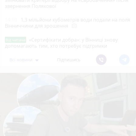
змінювати критерії відбору на «Євробачення» після
звернення Полякової
14:10
1,3 мільйони кубометрів води подали на поля
Вінниччини для зрошення
photo_camera
«Сертифікати добра»: у Вінниці знову
Від читача
допомагають тим, хто потребує підтримки
Всі новини
Підпишись