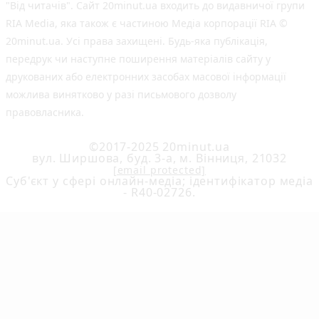
"Від читачів". Сайт 20minut.ua входить до видавничої групи
RIA Media, яка також є частиною Медіа корпорації RIA ©
20minut.ua. Усі права захищені. Будь-яка публiкацiя,
передрук чи наступне поширення матеріалів сайту у
друкованих або електронних засобах масової інформації
можлива винятково у разі письмового дозволу
правовласника.
©2017-2025 20minut.ua
вул. Ширшова, буд. 3-а, м. Вінниця, 21032
[email protected]
Cуб'єкт у сфері онлайн-медіа; ідентифікатор медіа
- R40-02726.