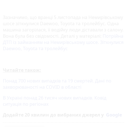
Зазначимо, що вранці 5 листопада на Немирівському
шосе зіткнулися Daewoo, Toyota та тролейбус. Одна
машина загорілася, її водійку люди діставали з салону.
Вона була без свідомості. Деталі у матеріалі:
Потрійна
ДТП із займанням на Немирівському шосе. Зіткнулися
Daewoo, Toyota та тролейбус
Читайте також:
Понад 700 нових випадків та 19 смертей. Дані по
захворюваності на COVID в області
В Україні понад 26 тисяч нових випадків. Ковід
ситуація по регіонах
Додайте 20 хвилин до вибраних джерел у
Google