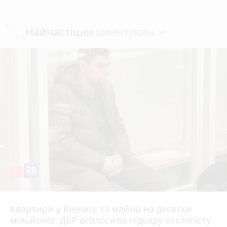
коментують
Найчастіше
17
Квартири у Вінниці та майно на десятки
6 серпня 2026 р.
мільйонів: ДБР оголосило підозру екслогісту