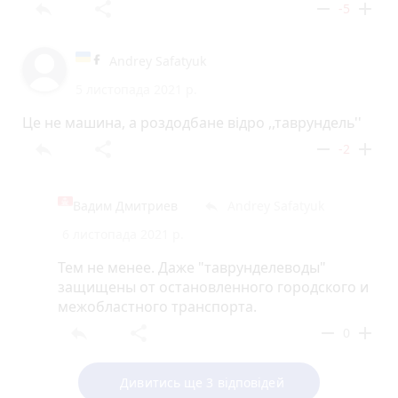
reply
share
remove
add
-5
Andrey Safatyuk
5 листопада 2021 р.
Це не машина, а роздодбане відро ,,таврундель''
reply
share
remove
add
-2
Вадим Дмитриев
Andrey Safatyuk
reply
6 листопада 2021 р.
Тем не менее. Даже "таврунделеводы"
защищены от остановленного городского и
межобластного транспорта.
reply
share
remove
add
0
Дивитись ще 3 відповідей