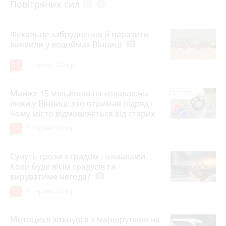
Повітряних сил
photo_camera
play_circle_filled
Фекальне забруднення й паразити
виявили у водоймах Вінниці
photo_camera
15
7 серпня 2026 р.
Майже 15 мільйонів на «плаваючі»
люки у Вінниці: хто отримав підряд і
чому місто відмовляється від старих
12
6 серпня 2026 р.
Сунуть грози з градом і шквалами.
Коли буде вісім градусів та
вируватиме негода?
photo_camera
12
6 серпня 2026 р.
Мотоцикл зіткнувся з маршруткою на