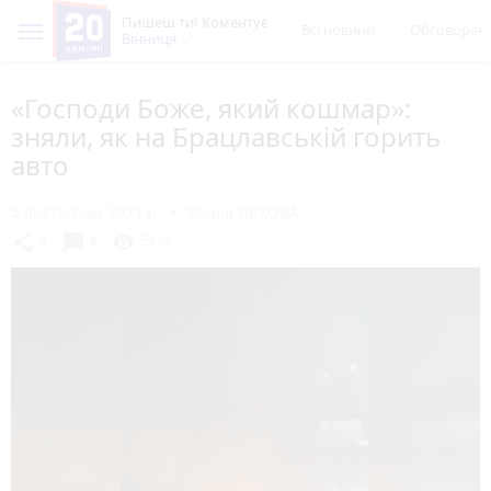
Пишеш ти! Коментує
Всі новини
Обговорен
Вінниця
«Господи Боже, який кошмар»:
зняли, як на Брацлавській горить
авто
5 листопада 2021 р.
Марія ЛЄХОВА
chat_bubble
share
visibility
4
8
5332