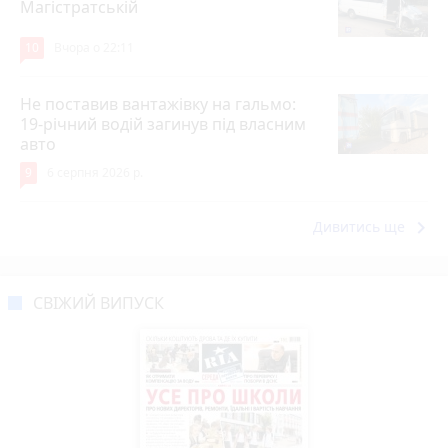
Магістратській
10
Вчора о 22:11
Не поставив вантажівку на гальмо:
19-річний водій загинув під власним
авто
9
6 серпня 2026 р.
keyboard_arrow_right
Дивитись ще
СВІЖИЙ ВИПУСК