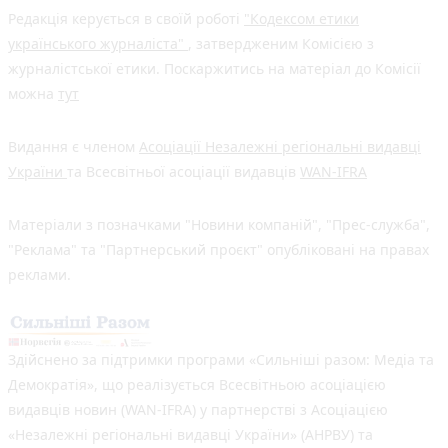
Редакція керується в своїй роботі
"Кодексом етики
українського журналіста"
, затвердженим Комісією з
журналістської етики. Поскаржитись на матеріал до Комісії
можна
тут
Видання є членом
Асоціації Незалежні регіональні видавці
України
та Всесвітньої асоціації видавців
WAN-IFRA
Матеріали з позначками "Новини компаній", "Прес-служба",
"Реклама" та "Партнерський проєкт" опубліковані на правах
реклами.
Здійснено за підтримки програми «Сильніші разом: Медіа та
Демократія», що реалізується Всесвітньою асоціацією
видавців новин (WAN-IFRA) у партнерстві з Асоціацією
«Незалежні регіональні видавці України» (АНРВУ) та