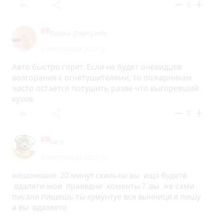
reply
share
remove
add
0
Вадим Дмитриев
6 листопада 2021 р.
Авто быстро горят. Если не будет очевидцев
возгорания с огнетушителями, то пожарникам
часто остается потушить разве что выгоревший
кузов.
reply
share
remove
add
0
vik n
5 листопада 2021 р.
нешоновне 20 минут скилькы вы ищэ будете
вдаляти мои праведни коменты ? .вы же сами
писали пишешь ты кумунтуе вся вынниця.я пишу
а вы вдаляете