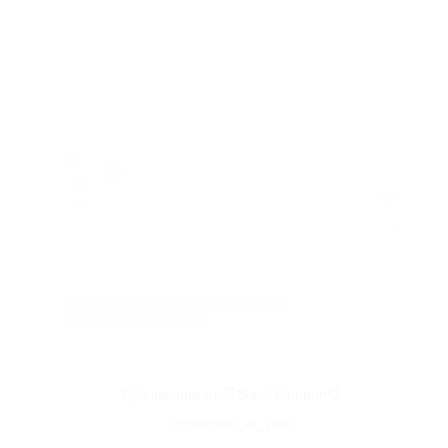
Публикация от 😈Black Вінниця😈
(@blacklist_of_vinn)