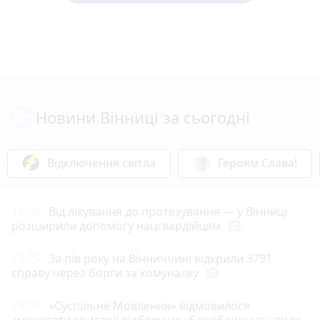
Новини Вінниці за сьогодні
Відключення світла
Героям Слава!
16:09
Від лікування до протезування — у Вінниці
розширили допомогу нацгвардійцям
photo_camera
15:29
За пів року на Вінниччині відкрили 3791
справу через борги за комуналку
photo_camera
15:05
«Суспільне Мовлення» відмовилося