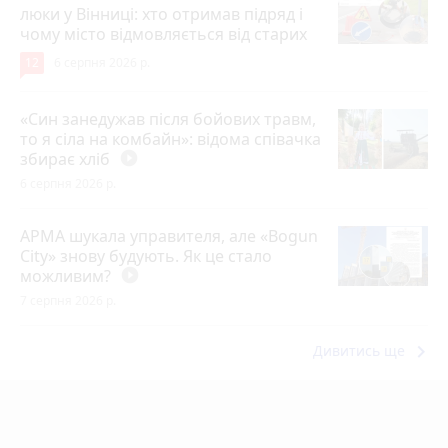
люки у Вінниці: хто отримав підряд і
чому місто відмовляється від старих
12
6 серпня 2026 р.
«Син занедужав після бойових травм,
то я сіла на комбайн»: відома співачка
збирає хліб
play_circle_filled
6 серпня 2026 р.
АРМА шукала управителя, але «Bogun
City» знову будують. Як це стало
можливим?
play_circle_filled
7 серпня 2026 р.
keyboard_arrow_right
Дивитись ще