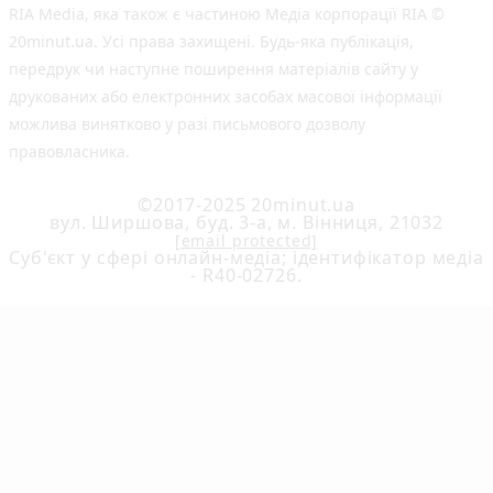
RIA Media, яка також є частиною Медіа корпорації RIA ©
20minut.ua. Усі права захищені. Будь-яка публiкацiя,
передрук чи наступне поширення матеріалів сайту у
друкованих або електронних засобах масової інформації
можлива винятково у разі письмового дозволу
правовласника.
©2017-2025 20minut.ua
вул. Ширшова, буд. 3-а, м. Вінниця, 21032
[email protected]
Cуб'єкт у сфері онлайн-медіа; ідентифікатор медіа
- R40-02726.