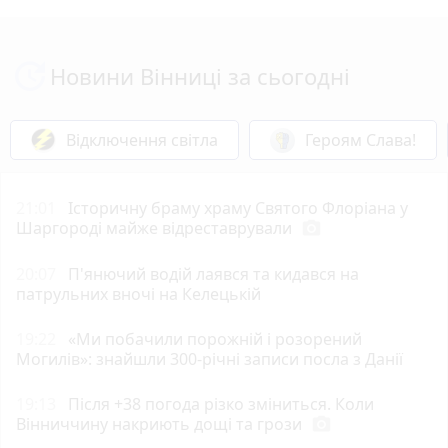
Новини Вінниці за сьогодні
Відключення світла
Героям Слава!
21:01
Історичну браму храму Святого Флоріана у
Шаргороді майже відреставрували
photo_camera
20:07
П'янючий водій лаявся та кидався на
патрульних вночі на Келецькій
19:22
«Ми побачили порожній і розорений
Могилів»: знайшли 300-річні записи посла з Данії
19:13
Після +38 погода різко зміниться. Коли
Вінниччину накриють дощі та грози
photo_camera