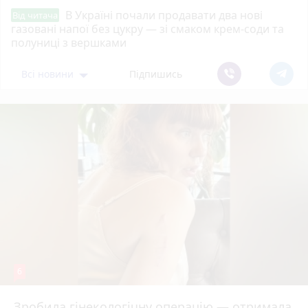
В Україні почали продавати два нові
Від читача
газовані напої без цукру — зі смаком крем-соди та
полуниці з вершками
Всі новини
Підпишись
6
Зробила гінекологічну операцію — отримала