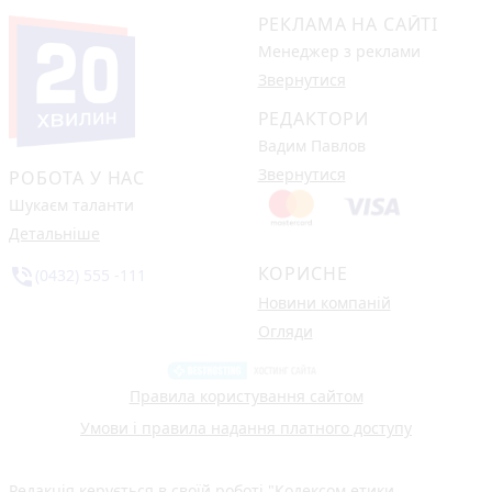
РЕКЛАМА НА САЙТІ
Менеджер з реклами
Звернутися
РЕДАКТОРИ
Вадим Павлов
Звернутися
РОБОТА У НАС
Шукаєм таланти
Детальніше
КОРИСНЕ
phone_in_talk
(0432) 555 -111
Новини компаній
Огляди
Правила користування сайтом
Умови і правила надання платного доступу
Редакція керується в своїй роботі
"Кодексом етики