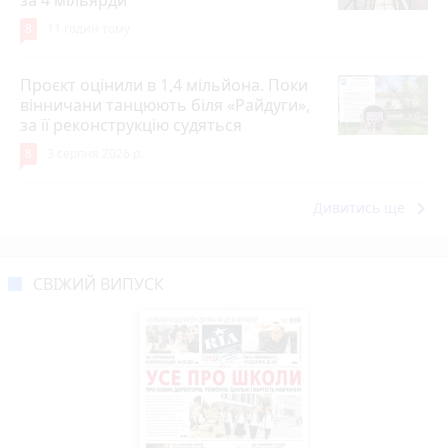
8
11 годин тому
Проєкт оцінили в 1,4 мільйона. Поки
вінничани танцюють біля «Райдуги»,
за її реконструкцію судяться
8
3 серпня 2026 р.
keyboard_arrow_right
Дивитись ще
СВІЖИЙ ВИПУСК