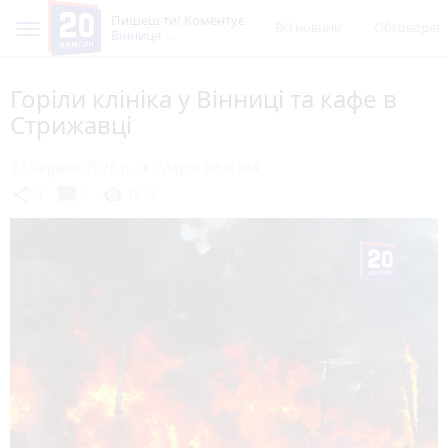
Пишеш ти! Коментує
Всі новини
Обговорен
Вінниця
Горіли клініка у Вінниці та кафе в
Стрижавці
22 червня 2026 р.
Марія ЛЄХОВА
chat_bubble
share
visibility
0
0
1612