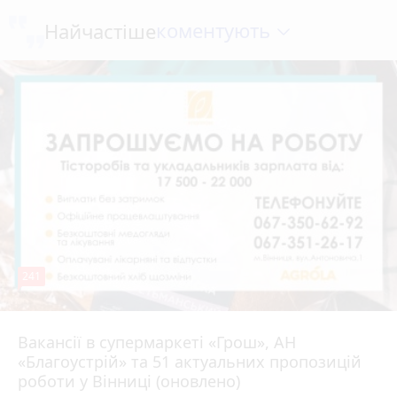
коментують
Найчастіше
241
Вакансії в супермаркеті «Грош», АН
Вчора о 14:55
«Благоустрій» та 51 актуальних пропозицій
роботи у Вінниці (оновлено)