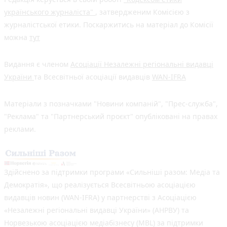
українського журналіста"
, затвердженим Комісією з
журналістської етики. Поскаржитись на матеріал до Комісії
можна
тут
Видання є членом
Асоціації Незалежні регіональні видавці
України
та Всесвітньої асоціації видавців
WAN-IFRA
Матеріали з позначками "Новини компаній", "Прес-служба",
"Реклама" та "Партнерський проєкт" опубліковані на правах
реклами.
Здійснено за підтримки програми «Сильніші разом: Медіа та
Демократія», що реалізується Всесвітньою асоціацією
видавців новин (WAN-IFRA) у партнерстві з Асоціацією
«Незалежні регіональні видавці України» (АНРВУ) та
Норвезькою асоціацією медіабізнесу (MBL) за підтримки