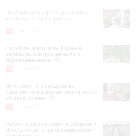
Знайшов чужу картку і купив квіти
майже на 20 тисяч гривень
19
Вчора о 12:48
Парк біля лікарні імені Ющенка
занепадає. Але грошей на його
відновлення немає
photo_camera
15
3 серпня 2026 р.
Вінничани: «У Вінниці немає
укриттів». Але влада витратила на них
мільярд гривень
photo_camera
12
3 серпня 2026 р.
Реконструкція очисних на Сабарові. У
Вінниці готують грандіозний проєкт
за 4 мільярди