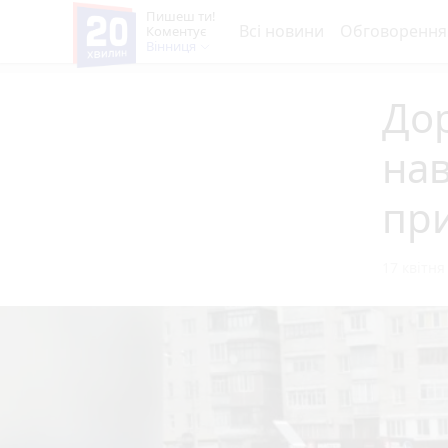
Пишеш ти!
Всі новини
Обговорення
Коментує
Вінниця
Дор
нав
при
17 квітня