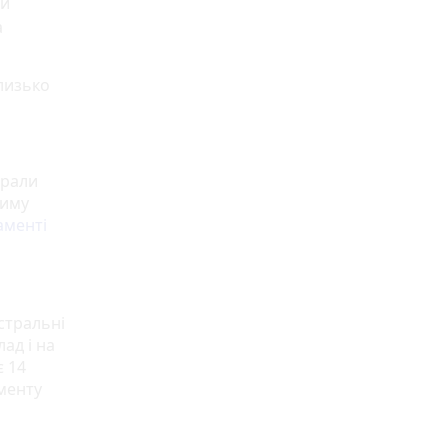
ій
а
лизько
брали
зиму
аменті
стральні
ад і на
є 14
менту