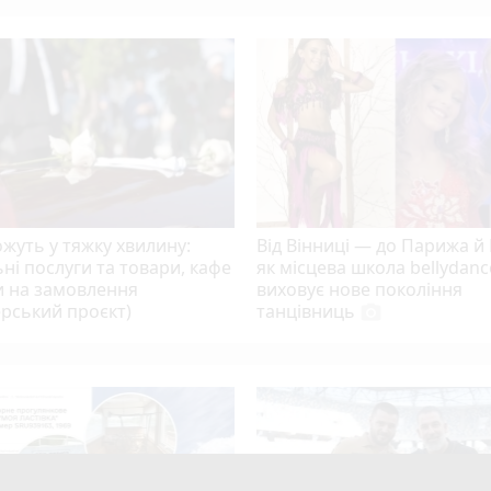
жуть у тяжку хвилину:
Від Вінниці — до Парижа й
ні послуги та товари, кафе
як місцева школа bellydanc
и на замовлення
виховує нове покоління
рський проєкт)
танцівниць
photo_camera