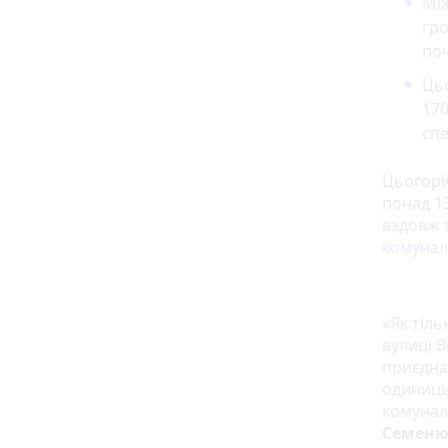
Між
гр
поч
Цьо
170
спе
Цьогорі
понад 1
вздовж 
комунал
«Як тіл
вулиці В
приєдна
одиниць
комунал
Семеню