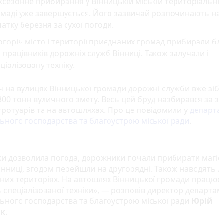
сезонне прибирання у Вінницькій міській територіальн
омаді уже завершується. Його зазвичай розпочинають н
атку березня за сухої погоди.
горіч місто і території приєднаних громад прибирали б
 працівників дорожніх служб Вінниці. Також залучали і
ціалізовану техніку.
ч на вулицях Вінницької громади дорожні служби вже зі
300 тонн вуличного змету. Весь цей бруд назбирався за 
тротуарів та на автошляхах. Про це повідомили у
департ
ьного господарства та благоустрою міської ради
.
ьки дозволила погода, дорожники почали прибирати магі
інниці, згодом перейшли на другорядні. Також наводять л
них територіях. На автошлях Вінницької громади працю
 спеціалізованої техніки», — розповів директор департа
ьного господарства та благоустрою міської ради
Юрій
к
.