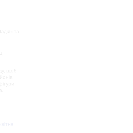
адія» та
ці
ду, щоб
йонів
фігури
а.
квітня