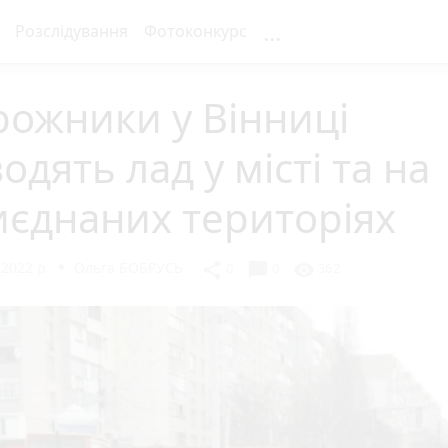
...
Розслідування
Фотоконкурс
ожники у Вінниці
одять лад у місті та на
єднаних територіях
 2022 р.
Ольга БОБРУСЬ
chat_bubble
share
visibility
0
0
362