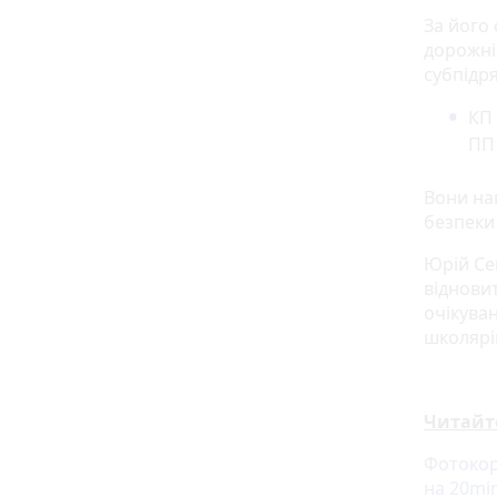
За його
дорожні
субпідря
КП 
ПП 
Вони на
безпеки
Юрій Се
віднови
очікува
школярів
Читайт
Фотокор 
на 20mi