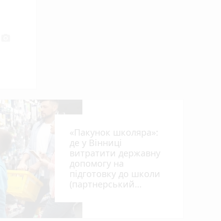
photo_camera
«Пакунок школяра»:
де у Вінниці
витратити державну
допомогу на
підготовку до школи
(партнерський
проєкт)