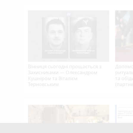
, але
ть. Як це
Вінниця сьогодні прощається з
Допомо
Захисниками — Олександром
ритуаль
Кушніром та Віталієм
та обід
Терновським
(партне
і: хто
сто