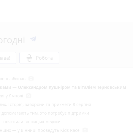
огодні
ава!
Робота
photo_camera
вень збитків
иками — Олександром Кушніром та Віталієм Терновським
photo_camera
жі у Ямполі
вих. Історія, заборони та прикмети 8 серпня
у допомагають тим, хто потребує підтримки
— пояснили вінницькі медики
photo_camera
енших — у Вінниці проведуть Kids Race