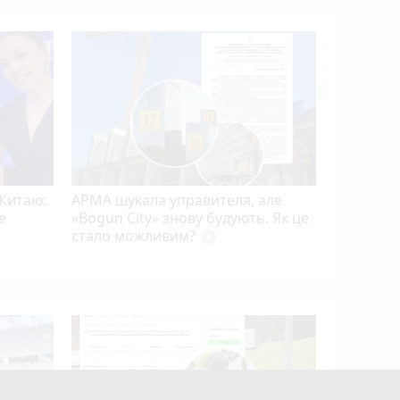
Вінниця 
Захисни
Кушніром
Терновс
 Китаю:
АРМА шукала управителя, але
e
«Bogun City» знову будують. Як це
стало можливим?
play_circle_filled
До 170 ти
Раді гот
російськ