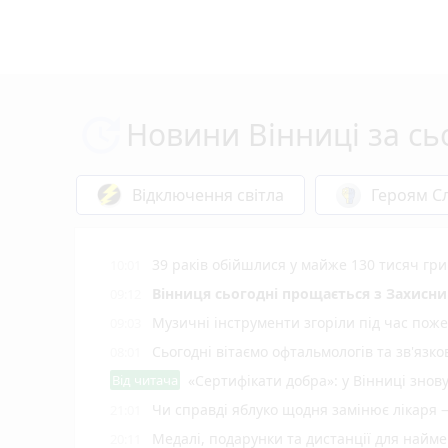
Новини Вінниці за сь
Відключення світла
Героям Сл
39 раків обійшлися у майже 130 тисяч гри
10:01
Вінниця сьогодні прощається з Захисн
09:12
Музичні інструменти згоріли під час поже
09:03
Сьогодні вітаємо офтальмологів та зв'язко
08:01
Від читача
«Сертифікати добра»: у Вінниці знов
Чи справді яблуко щодня замінює лікаря 
21:01
Медалі, подарунки та дистанції для найм
20:11