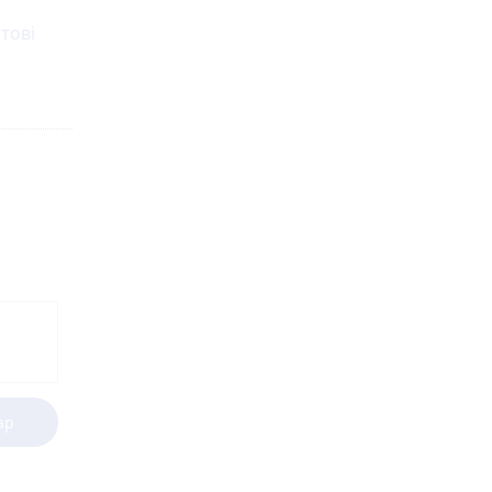
тові
ар