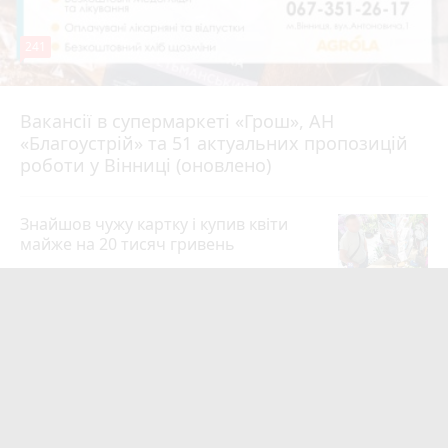
241
Вакансії в супермаркеті «Грош», АН
4 серпня 2026 р.
«Благоустрій» та 51 актуальних пропозицій
роботи у Вінниці (оновлено)
Знайшов чужу картку і купив квіти
майже на 20 тисяч гривень
19
4 серпня 2026 р.
Квартири у Вінниці та майно на
десятки мільйонів: ДБР оголосило
підозру екслогісту Повітряних сил
photo_camera
play_circle_filled
19
8 годин тому