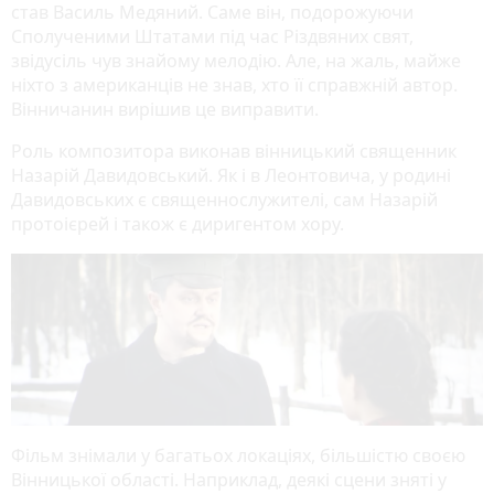
став Василь Медяний. Саме він, подорожуючи
Сполученими Штатами під час Різдвяних свят,
звідусіль чув знайому мелодію. Але, на жаль, майже
ніхто з американців не знав, хто її справжній автор.
Вінничанин вирішив це виправити.
Роль композитора виконав вінницький священник
Назарій Давидовський. Як і в Леонтовича, у родині
Давидовських є священнослужителі, сам Назарій
протоієрей і також є диригентом хору.
Фільм знімали у багатьох локаціях, більшістю своєю
Вінницької області. Наприклад, деякі сцени зняті у