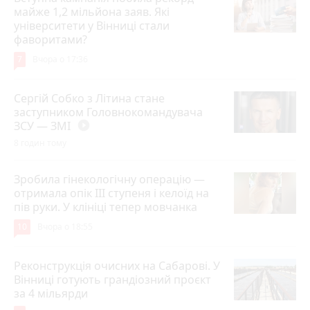
майже 1,2 мільйона заяв. Які
університети у Вінниці стали
фаворитами?
7
Вчора о 17:36
Сергій Собко з Літина стане
заступником Головнокомандувача
ЗСУ — ЗМІ
play_circle_filled
8 годин тому
Зробила гінекологічну операцію —
отримала опік ІІІ ступеня і келоїд на
пів руки. У клініці тепер мовчанка
10
Вчора о 18:55
Реконструкція очисних на Сабарові. У
Вінниці готують грандіозний проєкт
за 4 мільярди