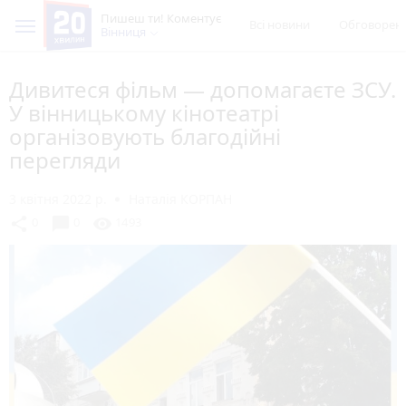
Пишеш ти! Коментує
Всі новини
Обговорен
Вінниця
Дивитеся фільм — допомагаєте ЗСУ.
У вінницькому кінотеатрі
організовують благодійні
перегляди
3 квітня 2022 р.
Наталія КОРПАН
chat_bubble
share
visibility
0
0
1493