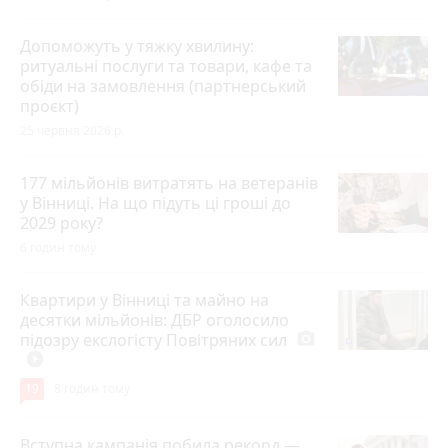
Допоможуть у тяжку хвилину:
ритуальні послуги та товари, кафе та
обіди на замовлення (партнерський
проєкт)
25 червня 2026 р.
177 мільйонів витратять на ветеранів
у Вінниці. На що підуть ці гроші до
2029 року?
6 годин тому
Квартири у Вінниці та майно на
десятки мільйонів: ДБР оголосило
підозру екслогісту Повітряних сил
photo_camera
play_circle_filled
19
8 годин тому
Вступна кампанія побила рекорд —