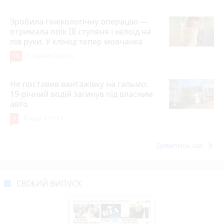
Зробила гінекологічну операцію —
отримала опік ІІІ ступеня і келоїд на
пів руки. У клініці тепер мовчанка
10
5 серпня 2026 р.
Не поставив вантажівку на гальмо:
19-річний водій загинув під власним
авто
9
Вчора о 13:13
keyboard_arrow_right
Дивитись ще
СВІЖИЙ ВИПУСК