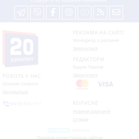
Слідкуйте за нашими новинами
РЕКЛАМА НА САЙТІ
Менеджер з реклами
Звернутися
РЕДАКТОРИ
Вадим Павлов
Звернутися
РОБОТА У НАС
Шукаєм таланти
Детальніше
КОРИСНЕ
phone_in_talk
(0432) 555 -111
Новини компаній
Огляди
Правила користування сайтом