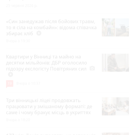
25 червня 2026 р.
«Син занедужав після бойових травм,
то я сіла на комбайн»: відома співачка
збирає хліб
play_circle_filled
Вчора о 19:30
Квартири у Вінниці та майно на
десятки мільйонів: ДБР оголосило
підозру екслогісту Повітряних сил
photo_camera
play_circle_filled
19
Вчора о 10:37
Три вінницькі ліцеї продовжать
працювати у змішаному форматі: де
саме і чому бракує місць в укриттях
Вчора о 18:20