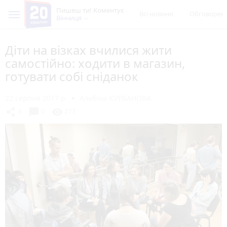
Пишеш ти! Коментує
Всі новини
Обговорен
Вінниця
Діти на візках вчилися жити
самостійно: ходити в магазин,
готувати собі сніданок
22 серпня 2017 р.
Альбіна КУРБАНОВА
chat_bubble
share
visibility
3
0
273