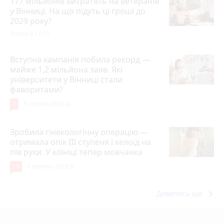
177 мільйонів витратять на ветеранів
у Вінниці. На що підуть ці гроші до
2029 року?
Вчора о 12:21
Вступна кампанія побила рекорд —
майже 1,2 мільйона заяв. Які
університети у Вінниці стали
фаворитами?
7
5 серпня 2026 р.
Зробила гінекологічну операцію —
отримала опік ІІІ ступеня і келоїд на
пів руки. У клініці тепер мовчанка
10
5 серпня 2026 р.
keyboard_arrow_right
Дивитись ще