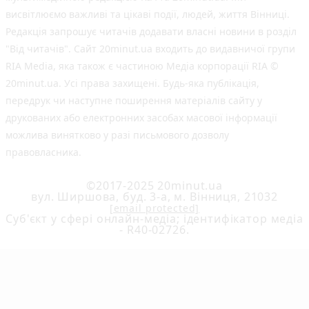
висвітлюємо важливі та цікаві події, людей, життя Вінниці.
Редакція запрошує читачів додавати власні новини в розділ
"Від читачів". Сайт 20minut.ua входить до видавничої групи
RIA Media, яка також є частиною Медіа корпорації RIA ©
20minut.ua. Усі права захищені. Будь-яка публiкацiя,
передрук чи наступне поширення матеріалів сайту у
друкованих або електронних засобах масової інформації
можлива винятково у разі письмового дозволу
правовласника.
©2017-2025 20minut.ua
вул. Ширшова, буд. 3-а, м. Вінниця, 21032
[email protected]
Cуб'єкт у сфері онлайн-медіа; ідентифікатор медіа
- R40-02726.