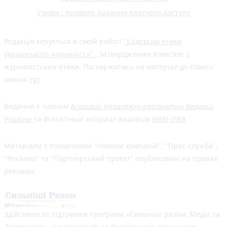
Умови і правила надання платного доступу
Редакція керується в своїй роботі
"Кодексом етики
українського журналіста"
, затвердженим Комісією з
журналістської етики. Поскаржитись на матеріал до Комісії
можна
тут
Видання є членом
Асоціації Незалежні регіональні видавці
України
та Всесвітньої асоціації видавців
WAN-IFRA
Матеріали з позначками "Новини компаній", "Прес-служба",
"Реклама" та "Партнерський проєкт" опубліковані на правах
реклами.
Здійснено за підтримки програми «Сильніші разом: Медіа та
Демократія», що реалізується Всесвітньою асоціацією