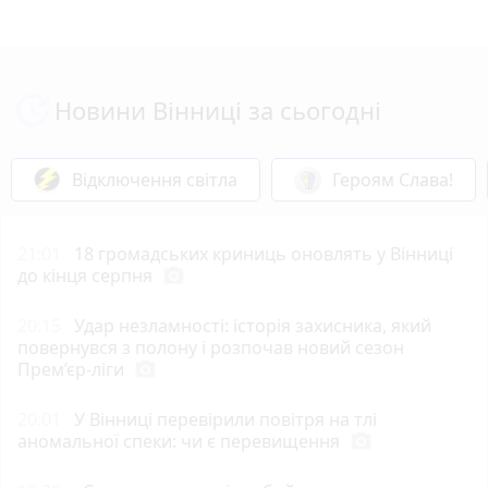
Новини Вінниці за сьогодні
Відключення світла
Героям Слава!
21:01
18 громадських криниць оновлять у Вінниці
до кінця серпня
photo_camera
20:15
Удар незламності: історія захисника, який
повернувся з полону і розпочав новий сезон
Прем’єр-ліги
photo_camera
20:01
У Вінниці перевірили повітря на тлі
аномальної спеки: чи є перевищення
photo_camera