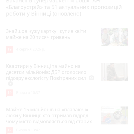
Вакансії в супермаркеті «Грош», АН
«Благоустрій» та 51 актуальних пропозицій
роботи у Вінниці (оновлено)
Знайшов чужу картку і купив квіти
майже на 20 тисяч гривень
19
4 серпня 2026 р.
Квартири у Вінниці та майно на
десятки мільйонів: ДБР оголосило
підозру екслогісту Повітряних сил
photo_camera
play_circle_filled
19
Вчора о 10:37
Майже 15 мільйонів на «плаваючі»
люки у Вінниці: хто отримав підряд і
чому місто відмовляється від старих
12
Вчора о 13:42