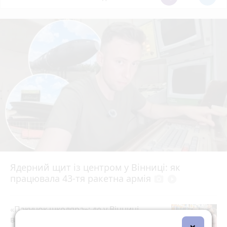
Ядерний щит із центром у Вінниці: як
працювала 43-тя ракетна армія
photo_camera
play_circle_filled
«Пакунок школяра»: де у Вінниці
витратити державну допомогу на
×