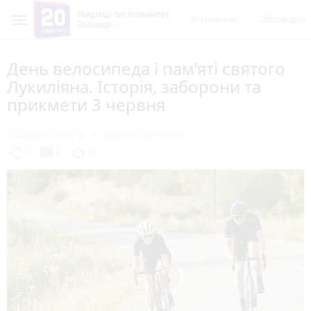
Пишеш ти! Коментує
Всі новини
Обговорен
Вінниця
День велосипеда і пам’яті святого
Лукиліяна. Історія, заборони та
прикмети 3 червня
3 червня 2026 р.
Альона ЧЕРНІЮК
chat_bubble
share
visibility
0
0
76