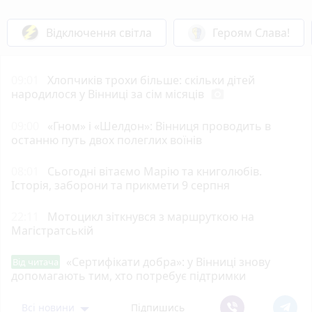
Відключення світла
Героям Слава!
09:01
Хлопчиків трохи більше: скільки дітей
народилося у Вінниці за сім місяців
photo_camera
09:00
«Гном» і «Шелдон»: Вінниця проводить в
останню путь двох полеглих воїнів
08:01
Сьогодні вітаємо Марію та книголюбів.
Історія, заборони та прикмети 9 серпня
22:11
Мотоцикл зіткнувся з маршруткою на
Магістратській
«Сертифікати добра»: у Вінниці знову
Від читача
допомагають тим, хто потребує підтримки
Всі новини
Підпишись