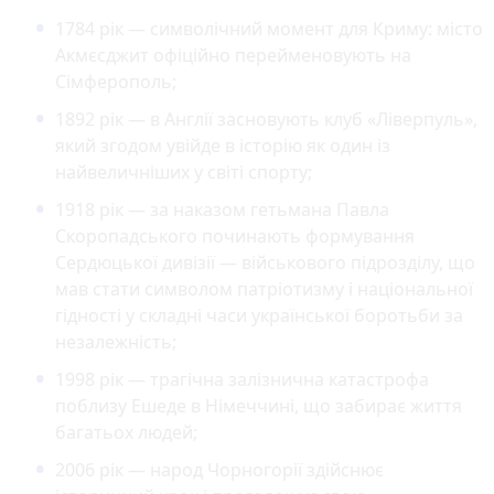
1784 рік — символічний момент для Криму: місто
Акмєсджит офіційно перейменовують на
Сімферополь;
1892 рік — в Англії засновують клуб «Ліверпуль»,
який згодом увійде в історію як один із
найвеличніших у світі спорту;
1918 рік — за наказом гетьмана Павла
Скоропадського починають формування
Сердюцької дивізії — військового підрозділу, що
мав стати символом патріотизму і національної
гідності у складні часи української боротьби за
незалежність;
1998 рік — трагічна залізнична катастрофа
поблизу Ешеде в Німеччині, що забирає життя
багатьох людей;
2006 рік — народ Чорногорії здійснює