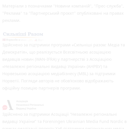
Матеріали з позначками "Новини компаній", "Прес-служба",
"Реклама" та "Партнерський проєкт" опубліковані на правах
реклами.
Здійснено за підтримки програми «Сильніші разом: Медіа та
Демократія», що реалізується Всесвітньою асоціацією
видавців новин (WAN-IFRA) у партнерстві з Асоціацією
«Незалежні регіональні видавці України» (АНРВУ) та
Норвезькою асоціацією медіабізнесу (MBL) за підтримки
Норвегії. Погляди авторів не обов’язково відображають
офіційну позицію партнерів програми.
Здійснено за підтримки Асоціації “Незалежні регіональні
видавці України” та Foreningen Ukrainian Media Fund Nordic в
рамках реалізації проєкту Хаб підтримки регіональних медіа.