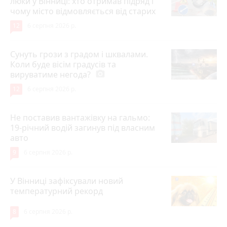
люки у Вінниці: хто отримав підряд і
чому місто відмовляється від старих
12
6 серпня 2026 р.
Сунуть грози з градом і шквалами.
Коли буде вісім градусів та
вируватиме негода?
photo_camera
12
6 серпня 2026 р.
Не поставив вантажівку на гальмо:
19-річний водій загинув під власним
авто
9
6 серпня 2026 р.
У Вінниці зафіксували новий
температурний рекорд
8
6 серпня 2026 р.