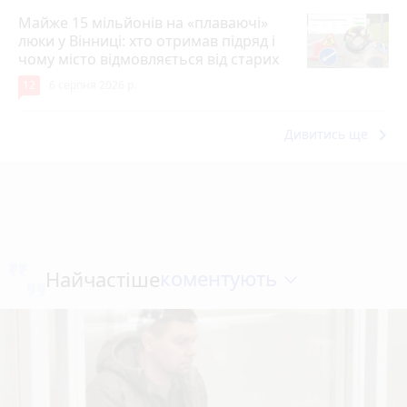
Майже 15 мільйонів на «плаваючі»
люки у Вінниці: хто отримав підряд і
чому місто відмовляється від старих
12
6 серпня 2026 р.
keyboard_arrow_right
Дивитись ще
коментують
Найчастіше