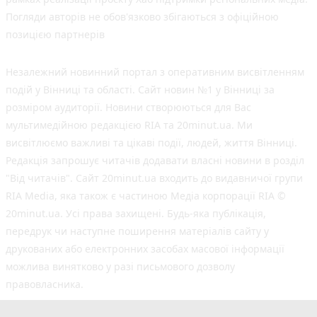
Погляди авторів не обов'язково збігаються з офіційною
позицією партнерів
Незалежний новинний портал з оперативним висвітленням
подій у Вінниці та області. Сайт новин №1 у Вінниці за
розміром аудиторії. Новини створюються для Вас
мультимедійною редакцією RIA та 20minut.ua. Ми
висвітлюємо важливі та цікаві події, людей, життя Вінниці.
Редакція запрошує читачів додавати власні новини в розділ
"Від читачів". Сайт 20minut.ua входить до видавничої групи
RIA Media, яка також є частиною Медіа корпорації RIA ©
20minut.ua. Усі права захищені. Будь-яка публiкацiя,
передрук чи наступне поширення матеріалів сайту у
друкованих або електронних засобах масової інформації
можлива винятково у разі письмового дозволу
правовласника.