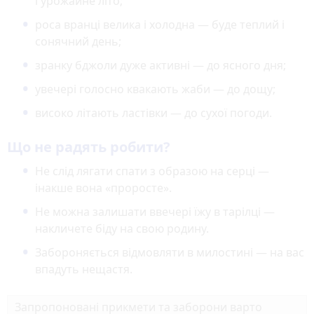
і урожайне літо;
роса вранці велика і холодна — буде теплий і
сонячний день;
зранку бджоли дуже активні — до ясного дня;
увечері голосно квакають жаби — до дощу;
високо літають ластівки — до сухої погоди.
Що не радять робити?
Не слід лягати спати з образою на серці —
інакше вона «проросте».
Не можна залишати ввечері їжу в тарілці —
накличете біду на свою родину.
Забороняється відмовляти в милостині — на вас
впадуть нещастя.
Запропоновані прикмети та заборони варто