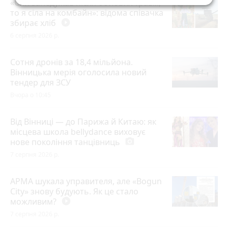
«Син занедужав після бойових травм,
то я сіла на комбайн»: відома співачка
збирає хліб
play_circle_filled
6 серпня 2026 р.
Сотня дронів за 18,4 мільйона.
Вінницька мерія оголосила новий
тендер для ЗСУ
Вчора о 10:45
Від Вінниці — до Парижа й Китаю: як
місцева школа bellydance виховує
нове покоління танцівниць
photo_camera
7 серпня 2026 р.
АРМА шукала управителя, але «Bogun
City» знову будують. Як це стало
можливим?
play_circle_filled
7 серпня 2026 р.