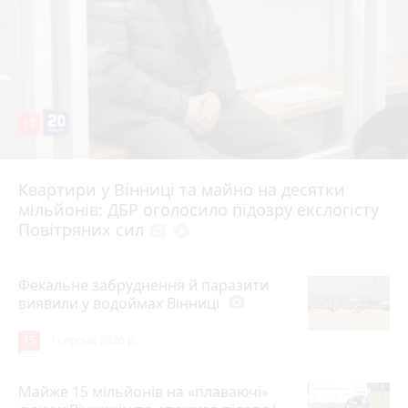
17
Квартири у Вінниці та майно на десятки
6 серпня 2026 р.
мільйонів: ДБР оголосило підозру екслогісту
Повітряних сил
photo_camera
play_circle_filled
Фекальне забруднення й паразити
виявили у водоймах Вінниці
photo_camera
15
7 серпня 2026 р.
Майже 15 мільйонів на «плаваючі»