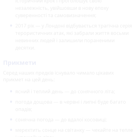
історичний крок і проголошує свою
незалежність, увійшовши в нову епоху
суверенності та самовизначення;
2017 рік — у Лондоні відбувається трагічна серія
терористичних атак, які забрали життя восьми
невинних людей і залишили пораненими
десятки.
Прикмети
Серед наших предків існувало чимало цікавих
прикмет на цей день:
ясний і теплий день — до сонячного літа;
погода дощова — в червні і липні буде багато
опадів;
сонячна погода — до вдалої косовиці;
мерехтить сонце на світанку — чекайте на тепле