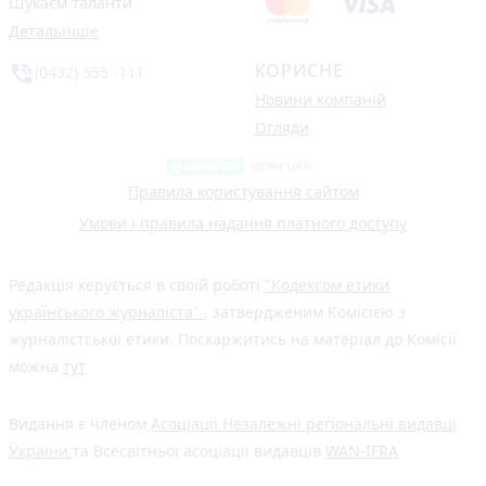
Шукаєм таланти
Детальніше
КОРИСНЕ
phone_in_talk
(0432) 555 -111
Новини компаній
Огляди
Правила користування сайтом
Умови і правила надання платного доступу
Редакція керується в своїй роботі
"Кодексом етики
українського журналіста"
, затвердженим Комісією з
журналістської етики. Поскаржитись на матеріал до Комісії
можна
тут
Видання є членом
Асоціації Незалежні регіональні видавці
України
та Всесвітньої асоціації видавців
WAN-IFRA