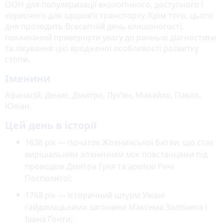
ООН для популяризації екологічного, доступного і
корисного для здоров’я транспорту. Крім того, цього
дня проходить Всесвітній день клишоногості,
покликаний привернути увагу до ранньої діагностики
та лікування цієї вродженої особливості розвитку
стопи.
Іменини
Афанасій, Денис, Дмитро, Лук’ян, Михайло, Павло,
Юліан.
Цей день в історії
1638 рік — початок Жовнинської битви, що стає
вирішальним зіткненням між повстанцями під
проводом Дмитра Гуня та армією Речі
Посполитої;
1768 рік — історичний штурм Умані
гайдамацькими загонами Максима Залізняка і
Івана Ґонти;