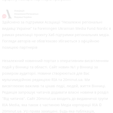
Здійснено за підтримки Асоціації “Незалежні регіональні
видавці України” та Foreningen Ukrainian Media Fund Nordic в
рамках реалізації проєкту Хаб підтримки регіональних медіа.
Погляди авторів не обов'язково збігаються з офіційною
позицією партнерів
Незалежний новинний портал з оперативним висвітленням
подій у Вінниці та області. Сайт новин №1 у Вінниці за
розміром аудиторії. Новини створюються для Вас
мультимедійною редакцією RIA та 20minut.ua. Ми
висвітлюємо важливі та цікаві події, людей, життя Вінниці.
Редакція запрошує читачів додавати власні новини в розділ
"Від читачів". Сайт 20minut.ua входить до видавничої групи
RIA Media, яка також є частиною Медіа корпорації RIA ©
20minut.ua. Усі права захищені. Будь-яка публiкацiя,