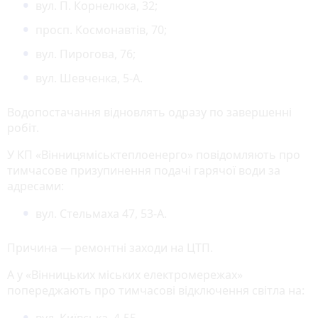
вул. П. Корнелюка, 32;
просп. Космонавтів, 70;
вул. Пирогова, 76;
вул. Шевченка, 5-А.
Водопостачання відновлять одразу по завершенні
робіт.
У КП «Вінницяміськтеплоенерго» повідомляють про
тимчасове призупинення подачі гарячої води за
адресами:
вул. Стельмаха 47, 53-А.
Причина — ремонтні заходи на ЦТП.
А у «Вінницьких міських електромережах»
попереджають про тимчасові відключення світла на:
вул. Київська, 4-55,