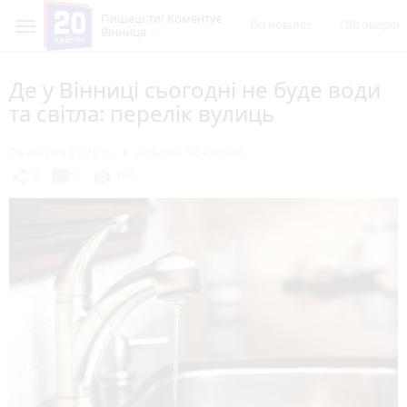
Пишеш ти! Коментує
Всі новини
Обговорен
Вінниця
Де у Вінниці сьогодні не буде води
та світла: перелік вулиць
24 квітня 2026 р.
Альона ЧЕРНІЮК
chat_bubble
share
visibility
0
0
106