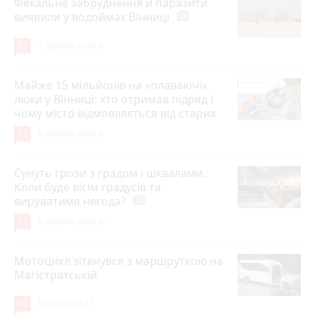
Фекальне забруднення й паразити
виявили у водоймах Вінниці
photo_camera
15
7 серпня 2026 р.
Майже 15 мільйонів на «плаваючі»
люки у Вінниці: хто отримав підряд і
чому місто відмовляється від старих
12
6 серпня 2026 р.
Сунуть грози з градом і шквалами.
Коли буде вісім градусів та
вируватиме негода?
photo_camera
12
6 серпня 2026 р.
Мотоцикл зіткнувся з маршруткою на
Магістратській
10
Вчора о 22:11