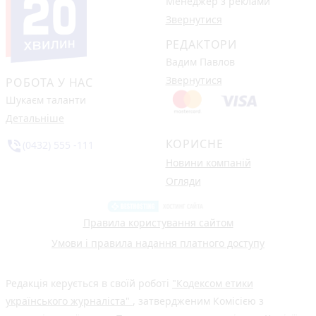
Менеджер з реклами
Звернутися
РЕДАКТОРИ
Вадим Павлов
Звернутися
РОБОТА У НАС
Шукаєм таланти
Детальніше
КОРИСНЕ
phone_in_talk
(0432) 555 -111
Новини компаній
Огляди
Правила користування сайтом
Умови і правила надання платного доступу
Редакція керується в своїй роботі
"Кодексом етики
українського журналіста"
, затвердженим Комісією з