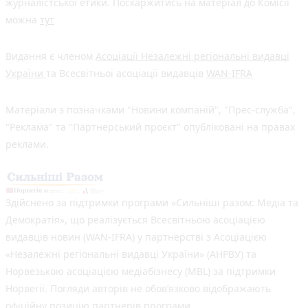
журналістської етики. Поскаржитись на матеріал до Комісії
можна
тут
Видання є членом
Асоціації Незалежні регіональні видавці
України
та Всесвітньої асоціації видавців
WAN-IFRA
Матеріали з позначками "Новини компаній", "Прес-служба",
"Реклама" та "Партнерський проєкт" опубліковані на правах
реклами.
Здійснено за підтримки програми «Сильніші разом: Медіа та
Демократія», що реалізується Всесвітньою асоціацією
видавців новин (WAN-IFRA) у партнерстві з Асоціацією
«Незалежні регіональні видавці України» (АНРВУ) та
Норвезькою асоціацією медіабізнесу (MBL) за підтримки
Норвегії. Погляди авторів не обов’язково відображають
офіційну позицію партнерів програми.