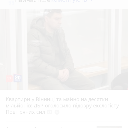
17
Квартири у Вінниці та майно на десятки
6 серпня 2026 р.
мільйонів: ДБР оголосило підозру екслогісту
Повітряних сил
photo_camera
play_circle_filled