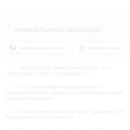
Новини Вінниці за сьогодні
Відключення світла
Героям Слава!
15:29
За пів року на Вінниччині відкрили 3791
справу через борги за комуналку
photo_camera
15:05
«Суспільне Мовлення» відмовилося
змінювати критерії відбору на «Євробачення» після
звернення Полякової
14:10
1,3 мільйони кубометрів води подали на поля
Вінниччини для зрошення
photo_camera