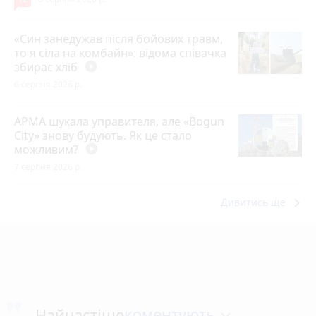
«Син занедужав після бойових травм,
то я сіла на комбайн»: відома співачка
збирає хліб
play_circle_filled
6 серпня 2026 р.
АРМА шукала управителя, але «Bogun
City» знову будують. Як це стало
можливим?
play_circle_filled
7 серпня 2026 р.
keyboard_arrow_right
Дивитись ще
коментують
Найчастіше