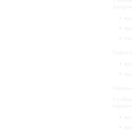
У «Вінн
призупи
вул
вул
про
Подачі 
вул
про
Причина
А у «Ві
відключе
вул
вул