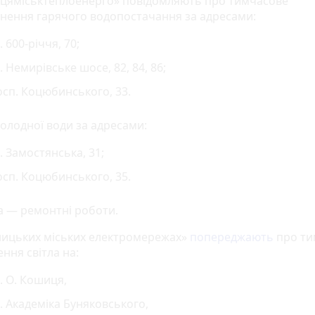
ицяміськтеплоенерго» повідомляють про тимчасове
нення гарячого водопостачання за адресами:
. 600-річчя, 70;
. Немирівське шосе, 82, 84, 86;
сп. Коцюбинського, 33.
холодної води за адресами:
. Замостянська, 31;
сп. Коцюбинського, 35.
 — ремонтні роботи.
нницьких міських електромережах»
попереджають
про ти
ння світла на:
. О. Кошиця,
. Академіка Буняковського,