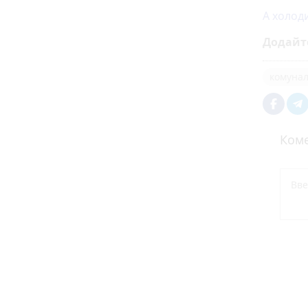
А холоди
Додайт
комунал
Коме