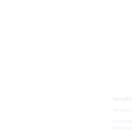
Читайт
Чи можу
Опалюва
викликі