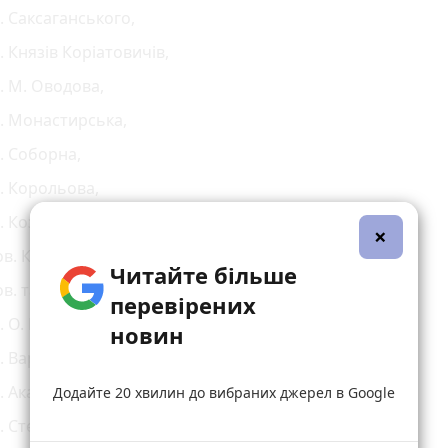
. Саксаганського,
. Князів Коріатовичів,
. М. Оводова,
. Монастирська,
. Соборна,
. Корольова,
. Козацька,
×
в. Козацький,
Читайте більше
в. та проїзди Рембудівські,
перевірених
. О. Гончара (дачі),
новин
. Варшавська,
. Академіка Янгеля,
Додайте 20 хвилин до вибраних джерел в Google
. Стеценка,