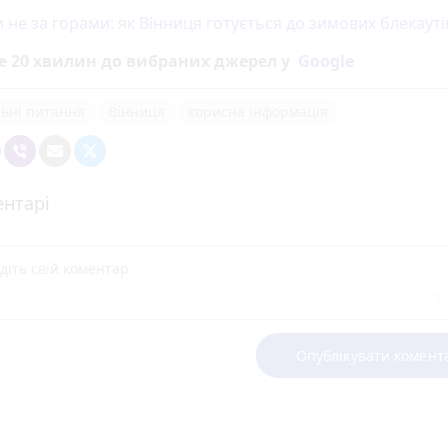
 не за горами: як Вінниця готується до зимових блекауті
е 20 хвилин до вибраних джерел у
Google
ьні питання
Вінниця
корисна інформація
нтарі
Опублікувати комент