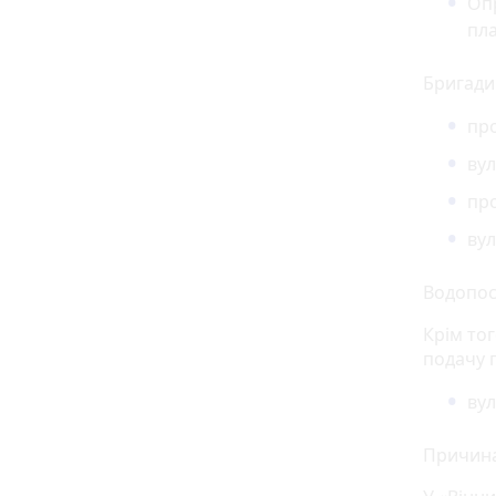
Опр
пла
Бригади
про
вул
про
вул
Водопос
Крім тог
подачу 
вул
Причина