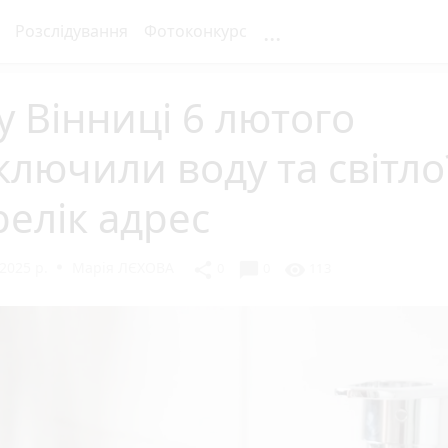
...
Розслідування
Фотоконкурс
у Вінниці 6 лютого
ключили воду та світло
елік адрес
2025 р.
Марія ЛЄХОВА
chat_bubble
share
visibility
0
0
113