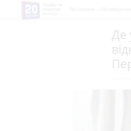
Пишеш ти!
Всі новини
Обговорення
Коментує
Вінниця
Де 
від
Пер
6 лютого 