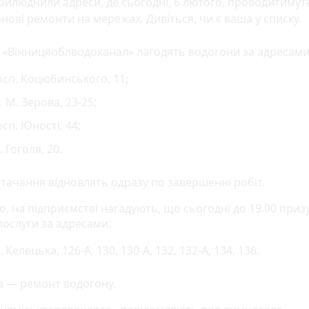
илюднили адреси, де сьогодні, 6 лютого, проводитимут
нові ремонти на мережах. Дивіться, чи є ваша у списку.
 «Вінницяоблводоканал» лагодять водогони за адресами
сп. Коцюбинського, 11;
. М. Зерова, 23-25;
сп. Юності, 44;
. Гоголя, 20.
тачання відновлять одразу по завершенні робіт.
о, на підприємстві нагадують, що сьогодні до 19.00 при
послуги за адресами:
. Келецька, 126-А, 130, 130-А, 132, 132-А, 134, 136.
 — ремонт водогону.