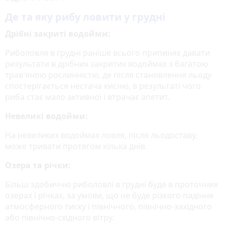
Де та яку рибу ловити у грудні
Дрібні закриті водойми:
Риболовля в грудні раніше всього припиняє давати
результати в дрібних закритих водоймах з багатою
трав'яною рослинністю, де після становлення льоду
спостерігається нестача кисню, в результаті чого
риба стає мало активної і втрачає апетит.
Невеликі водойми:
На невеликих водоймах ловля, після льодоставу,
може тривати протягом кілька днів.
Озера та річки:
Більш здобиччю риболовлі в грудні буде в проточних
озерах і річках, за умови, що не буде різкого падіння
атмосферного тиску і північного, північно-західного
або північно-східного вітру.