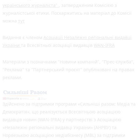
українського журналіста"
, затвердженим Комісією з
журналістської етики. Поскаржитись на матеріал до Комісії
можна
тут
Видання є членом
Асоціації Незалежні регіональні видавці
України
та Всесвітньої асоціації видавців
WAN-IFRA
Матеріали з позначками "Новини компаній", "Прес-служба",
"Реклама" та "Партнерський проєкт" опубліковані на правах
реклами.
Здійснено за підтримки програми «Сильніші разом: Медіа та
Демократія», що реалізується Всесвітньою асоціацією
видавців новин (WAN-IFRA) у партнерстві з Асоціацією
«Незалежні регіональні видавці України» (АНРВУ) та
Норвезькою асоціацією медіабізнесу (MBL) за підтримки