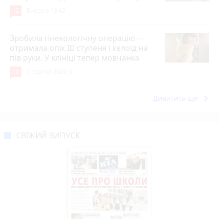
12
Вчора о 13:42
Зробила гінекологічну операцію —
отримала опік ІІІ ступеня і келоїд на
пів руки. У клініці тепер мовчанка
10
5 серпня 2026 р.
keyboard_arrow_right
Дивитись ще
СВІЖИЙ ВИПУСК