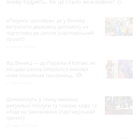
знову будують. Як це стало можливим?
play_circle_filled
«Пакунок школяра»: де у Вінниці
витратити державну допомогу на
підготовку до школи (партнерський
проєкт)
3 серпня 2026 р.
Від Вінниці — до Парижа й Китаю: як
місцева школа bellydance виховує
нове покоління танцівниць
photo_camera
2 години тому
Допоможуть у тяжку хвилину:
ритуальні послуги та товари, кафе та
обіди на замовлення (партнерський
проєкт)
25 червня 2026 р.