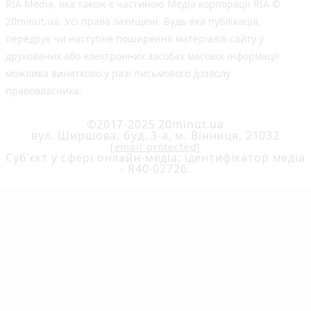
RIA Media, яка також є частиною Медіа корпорації RIA ©
20minut.ua. Усі права захищені. Будь-яка публiкацiя,
передрук чи наступне поширення матеріалів сайту у
друкованих або електронних засобах масової інформації
можлива винятково у разі письмового дозволу
правовласника.
©2017-2025 20minut.ua
вул. Ширшова, буд. 3-а, м. Вінниця, 21032
[email protected]
Cуб'єкт у сфері онлайн-медіа; ідентифікатор медіа
- R40-02726.