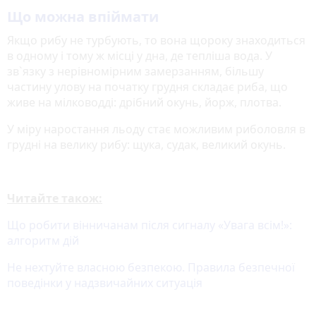
Що можна впіймати
Якщо рибу не турбують, то вона щороку знаходиться
в одному і тому ж місці у дна, де тепліша вода. У
зв`язку з нерівномірним замерзанням, більшу
частину улову на початку грудня складає риба, що
живе на мілководді: дрібний окунь, йорж, плотва.
У міру наростання льоду стає можливим риболовля в
грудні на велику рибу: щука, судак, великий окунь.
Читайте також:
Що робити вінничанам після сигналу «Увага всім!»:
алгоритм дій
Не нехтуйте власною безпекою. Правила безпечної
поведінки у надзвичайних ситуація