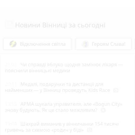
Новини Вінниці за сьогодні
Відключення світла
Героям Слава!
21:01
Чи справді яблуко щодня замінює лікаря —
пояснили вінницькі медики
20:11
Медалі, подарунки та дистанції для
найменших — у Вінниці проведуть Kids Race
photo_camera
19:15
АРМА шукала управителя, але «Bogun City»
знову будують. Як це стало можливим?
play_circle_filled
19:04
Шахрай виманив у вінничанки 154 тисячі
гривень за схемою «родич у біді»
photo_camera