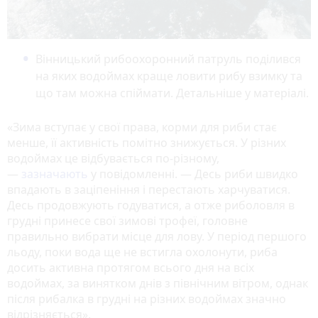
Вінницький рибоохоронний патруль поділився
на яких водоймах краще ловити рибу взимку та
що там можна спіймати. Детальніше у матеріалі.
«Зима вступає у свої права, корми для риби стає
менше, її активність помітно знижується. У різних
водоймах це відбувається по-різному,
—
зазначають
у повідомленні. — Десь риби швидко
впадають в заціпеніння і перестають харчуватися.
Десь продовжують годуватися, а отже риболовля в
грудні принесе свої зимові трофеї, головне
правильно вибрати місце для лову. У період першого
льоду, поки вода ще не встигла охолонути, риба
досить активна протягом всього дня на всіх
водоймах, за винятком днів з північним вітром, однак
після рибалка в грудні на різних водоймах значно
відрізняється».