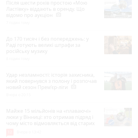
Після шести років простою «Мою
Ластівку» віддають в оренду. Що
відомо про аукціон
photo_camera
7 годин тому
До 170 тисяч і без попереджень: у
Раді готують великі штрафи за
російську музику
8 годин тому
Удар незламності: історія захисника,
який повернувся з полону і розпочав
новий сезон Прем’єр-ліги
photo_camera
Вчора о 20:15
Майже 15 мільйонів на «плаваючі»
люки у Вінниці: хто отримав підряд і
чому місто відмовляється від старих
12
Вчора о 13:42