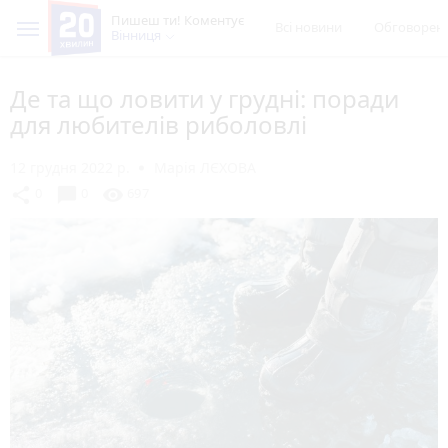
Пишеш ти! Коментує
Всі новини
Обговорен
Вінниця
Де та що ловити у грудні: поради
для любителів риболовлі
12 грудня 2022 р.
Марія ЛЄХОВА
chat_bubble
share
visibility
0
0
697