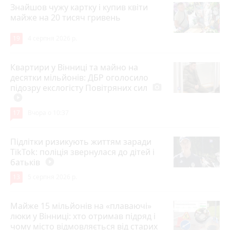
Знайшов чужу картку і купив квіти
майже на 20 тисяч гривень
19
4 серпня 2026 р.
Квартири у Вінниці та майно на
десятки мільйонів: ДБР оголосило
підозру екслогісту Повітряних сил
photo_camera
play_circle_filled
17
Вчора о 10:37
Підлітки ризикують життям заради
TikTok: поліція звернулася до дітей і
батьків
play_circle_filled
13
5 серпня 2026 р.
Майже 15 мільйонів на «плаваючі»
люки у Вінниці: хто отримав підряд і
чому місто відмовляється від старих