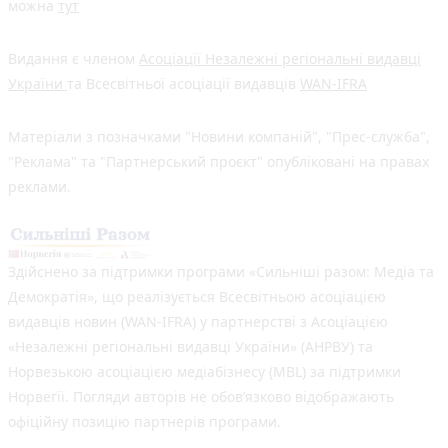
можна
тут
Видання є членом
Асоціації Незалежні регіональні видавці
України
та Всесвітньої асоціації видавців
WAN-IFRA
Матеріали з позначками "Новини компаній", "Прес-служба",
"Реклама" та "Партнерський проєкт" опубліковані на правах
реклами.
Здійснено за підтримки програми «Сильніші разом: Медіа та
Демократія», що реалізується Всесвітньою асоціацією
видавців новин (WAN-IFRA) у партнерстві з Асоціацією
«Незалежні регіональні видавці України» (АНРВУ) та
Норвезькою асоціацією медіабізнесу (MBL) за підтримки
Норвегії. Погляди авторів не обов’язково відображають
офіційну позицію партнерів програми.