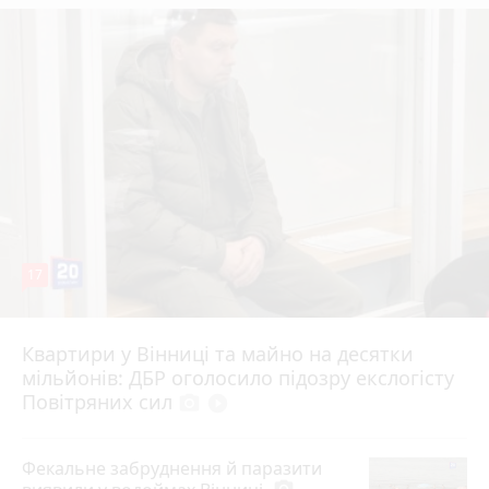
17
Квартири у Вінниці та майно на десятки
6 серпня 2026 р.
мільйонів: ДБР оголосило підозру екслогісту
Повітряних сил
photo_camera
play_circle_filled
Фекальне забруднення й паразити
photo_camera