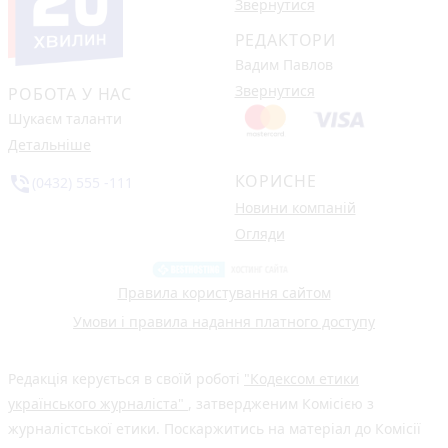
Звернутися
РЕДАКТОРИ
Вадим Павлов
Звернутися
РОБОТА У НАС
Шукаєм таланти
Детальніше
КОРИСНЕ
phone_in_talk
(0432) 555 -111
Новини компаній
Огляди
Правила користування сайтом
Умови і правила надання платного доступу
Редакція керується в своїй роботі
"Кодексом етики
українського журналіста"
, затвердженим Комісією з
журналістської етики. Поскаржитись на матеріал до Комісії