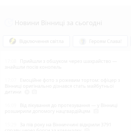
Новини Вінниці за сьогодні
Відключення світла
Героям Слава!
17:08
Прийшли з обшуком через шахрайство —
знайшли посів конопель
17:07
Емоційне фото з рожевим тортом: офіцер з
Вінниці оригінально дізнався стать майбутньої
дитини
play_circle_filled
photo_camera
16:09
Від лікування до протезування — у Вінниці
розширили допомогу нацгвардійцям
photo_camera
15:29
За пів року на Вінниччині відкрили 3791
справу через борги за комуналку
photo_camera