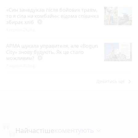
«Син занедужав після бойових травм,
то я сіла на комбайн»: відома співачка
збирає хліб
play_circle_filled
6 серпня 2026 р.
АРМА шукала управителя, але «Bogun
City» знову будують. Як це стало
можливим?
play_circle_filled
7 серпня 2026 р.
keyboard_arrow_right
Дивитись ще
коментують
Найчастіше