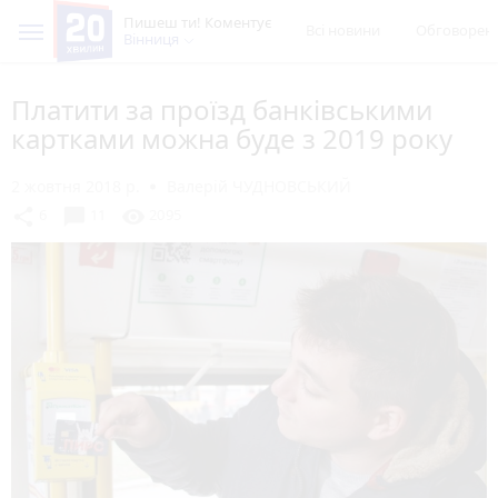
Пишеш ти! Коментує
Всі новини
Обговорен
Вінниця
Платити за проїзд банківськими
картками можна буде з 2019 року
2 жовтня 2018 р.
Валерій ЧУДНОВСЬКИЙ
chat_bubble
share
visibility
6
11
2095