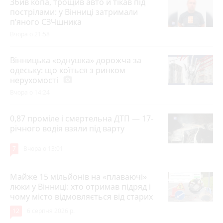
Збив копа, трощив авто й тікав під
пострілами: у Вінниці затримали
п’яного СЗЧшника
Вчора о 21:58
Вінницька «однушка» дорожча за
одеську: що коїться з ринком
нерухомості
photo_camera
Вчора о 14:24
0,87 проміле і смертельна ДТП — 17-
річного водія взяли під варту
7
Вчора о 13:01
Майже 15 мільйонів на «плаваючі»
люки у Вінниці: хто отримав підряд і
чому місто відмовляється від старих
12
6 серпня 2026 р.