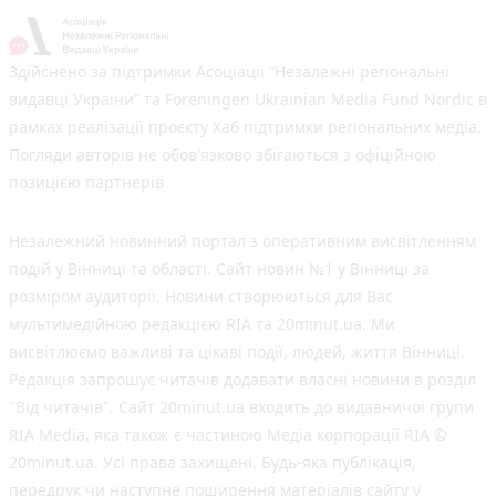
Здійснено за підтримки Асоціації “Незалежні регіональні
видавці України” та Foreningen Ukrainian Media Fund Nordic в
рамках реалізації проєкту Хаб підтримки регіональних медіа.
Погляди авторів не обов'язково збігаються з офіційною
позицією партнерів
Незалежний новинний портал з оперативним висвітленням
подій у Вінниці та області. Сайт новин №1 у Вінниці за
розміром аудиторії. Новини створюються для Вас
мультимедійною редакцією RIA та 20minut.ua. Ми
висвітлюємо важливі та цікаві події, людей, життя Вінниці.
Редакція запрошує читачів додавати власні новини в розділ
"Від читачів". Сайт 20minut.ua входить до видавничої групи
RIA Media, яка також є частиною Медіа корпорації RIA ©
20minut.ua. Усі права захищені. Будь-яка публiкацiя,
передрук чи наступне поширення матеріалів сайту у