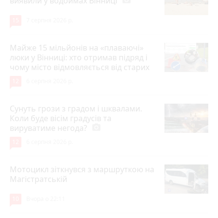
виявили у водоймах Вінниці
15
7 серпня 2026 р.
Майже 15 мільйонів на «плаваючі»
люки у Вінниці: хто отримав підряд і
чому місто відмовляється від старих
12
6 серпня 2026 р.
Сунуть грози з градом і шквалами.
Коли буде вісім градусів та
вируватиме негода?
photo_camera
12
6 серпня 2026 р.
Мотоцикл зіткнувся з маршруткою на
Магістратській
10
Вчора о 22:11