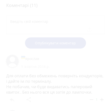
Коментарі (11)
Опублікувати коментар
ярослав
5 жовтня 2018 р.
Для оплати без обмежень поверніть кондукторів,
і дайте їм по терміналу.
Не побачив, чи буде видаватись паперовий
квиток . Без нього вся ця затія до лампочки.
reply
share
remove
add
1