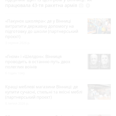
працювала 43-тя ракетна армія
photo_camera
play_circle_filled
«Пакунок школяра»: де у Вінниці
витратити державну допомогу на
підготовку до школи (партнерський
проєкт)
3 серпня 2026 р.
«Гном» і «Шелдон»: Вінниця
проводить в останню путь двох
полеглих воїнів
6 годин тому
Кращі меблеві магазини Вінниці: де
купити сучасні, стильні та якісні меблі
(партнерський проєкт)
8 липня 2026 р.