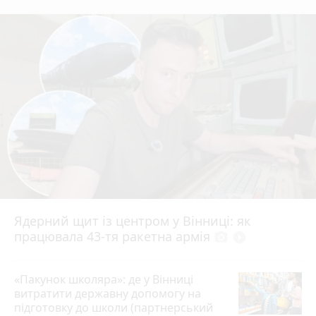
Ядерний щит із центром у Вінниці: як
працювала 43-тя ракетна армія
photo_camera
play_circle_filled
«Пакунок школяра»: де у Вінниці
витратити державну допомогу на
підготовку до школи (партнерський