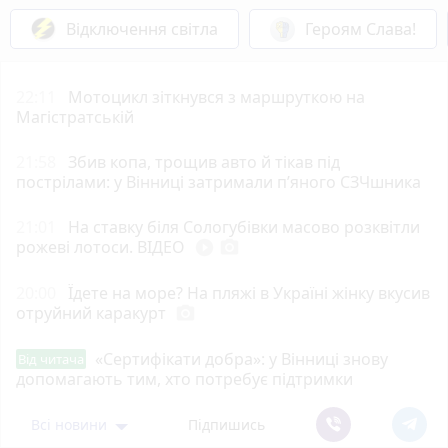
Відключення світла
Героям Слава!
22:11
Мотоцикл зіткнувся з маршруткою на
Магістратській
21:58
Збив копа, трощив авто й тікав під
пострілами: у Вінниці затримали п’яного СЗЧшника
21:01
На ставку біля Сологубівки масово розквітли
рожеві лотоси. ВІДЕО
play_circle_filled
photo_camera
20:00
Їдете на море? На пляжі в Україні жінку вкусив
отруйний каракурт
photo_camera
«Сертифікати добра»: у Вінниці знову
Від читача
допомагають тим, хто потребує підтримки
Всі новини
Підпишись