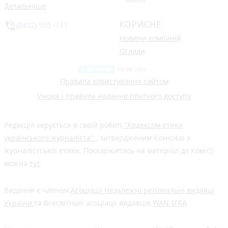
Детальніше
КОРИСНЕ
phone_in_talk
(0432) 555 -111
Новини компаній
Огляди
Правила користування сайтом
Умови і правила надання платного доступу
Редакція керується в своїй роботі
"Кодексом етики
українського журналіста"
, затвердженим Комісією з
журналістської етики. Поскаржитись на матеріал до Комісії
можна
тут
Видання є членом
Асоціації Незалежні регіональні видавці
України
та Всесвітньої асоціації видавців
WAN-IFRA