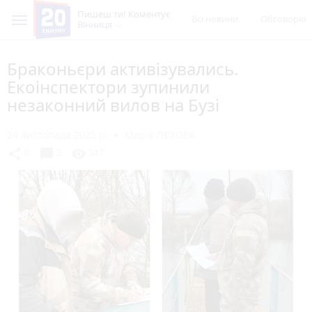
Пишеш ти! Коментує
Всі новини
Обговорен
Вінниця
Браконьєри активізувались.
Екоінспектори зупинили
незаконний вилов на Бузі
24 листопада 2025 р.
Марія ЛЄХОВА
chat_bubble
share
visibility
0
2
347