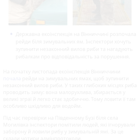
Державна екоінспекція на Вінниччині розпочала
рейди біля зимувальних ям. Інспектори хочуть
зупинити незаконний вилов риби та нагадують
рибалкам про відповідальність за порушення.
На початку листопада екоінспекція Вінниччини
почала
рейди на зимувальних ямах, щоб зупинити
незаконний вилов риби. У таких глибоких місцях риба
проводить зиму: вона малорухлива, збирається у
великі зграї й легко стає здобиччю. Тому ловити її там
особливо шкідливо для водойм.
Під час перевірки на Південному Бузі біля села
Могилівка інспектори помітили людей, які ігнорували
заборону й ловили рибу у зимувальній ямі. За це
склали чотири адмінпротоколи.