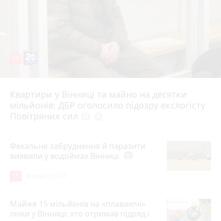
17
Квартири у Вінниці та майно на десятки
6 серпня 2026 р.
мільйонів: ДБР оголосило підозру екслогісту
Повітряних сил
photo_camera
play_circle_filled
Фекальне забруднення й паразити
виявили у водоймах Вінниці
photo_camera
15
Вчора о 15:12
Майже 15 мільйонів на «плаваючі»
люки у Вінниці: хто отримав підряд і