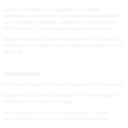
Також інспектори поспілкувалися з іншими
рибалками та пояснили, чому в цей період важливо
не порушувати правила. Заборона існує не просто
“для галочки”, а для збереження рибних запасів.
Рейди триватимуть до початку нересту у 2026 році.
Фахівці просять рибалок бути свідомими й дбати про
природу.
Читайте також:
У Вінниці перевірять кіоски з шаурмою та хот-догами
Шаурма та хот-доги під прицілом: на Жмеринщині
перевіряють безпеку фастфуду
Масове отруєння дорогою до Вінниці: 10 дітей
госпіталізували з гострою кишковою інфекцією