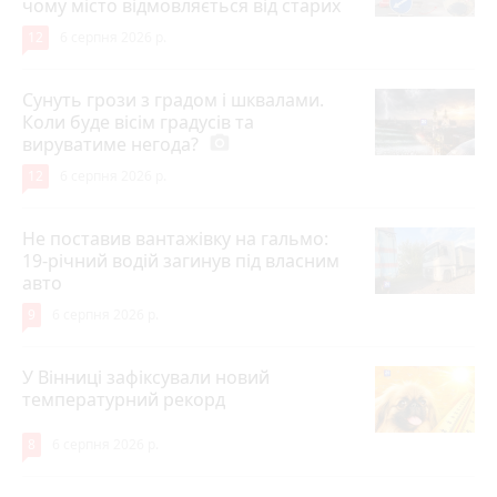
чому місто відмовляється від старих
12
6 серпня 2026 р.
Сунуть грози з градом і шквалами.
Коли буде вісім градусів та
вируватиме негода?
photo_camera
12
6 серпня 2026 р.
Не поставив вантажівку на гальмо:
19-річний водій загинув під власним
авто
9
6 серпня 2026 р.
У Вінниці зафіксували новий
температурний рекорд
8
6 серпня 2026 р.