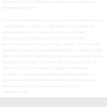
Погляди авторів не обов'язково збігаються з офіційною
позицією партнерів
Незалежний новинний портал з оперативним висвітленням
подій у Вінниці та області. Сайт новин №1 у Вінниці за
розміром аудиторії. Новини створюються для Вас
мультимедійною редакцією RIA та 20minut.ua. Ми
висвітлюємо важливі та цікаві події, людей, життя Вінниці.
Редакція запрошує читачів додавати власні новини в розділ
"Від читачів". Сайт 20minut.ua входить до видавничої групи
RIA Media, яка також є частиною Медіа корпорації RIA ©
20minut.ua. Усі права захищені. Будь-яка публiкацiя,
передрук чи наступне поширення матеріалів сайту у
друкованих або електронних засобах масової інформації
можлива винятково у разі письмового дозволу
правовласника.
©2017-2025 20minut.ua