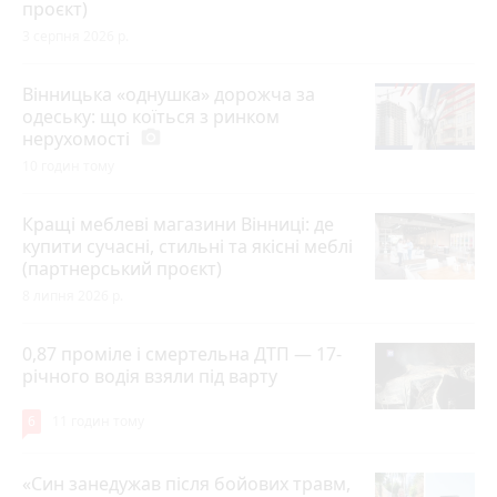
проєкт)
3 серпня 2026 р.
Вінницька «однушка» дорожча за
одеську: що коїться з ринком
нерухомості
photo_camera
10 годин тому
Кращі меблеві магазини Вінниці: де
купити сучасні, стильні та якісні меблі
(партнерський проєкт)
8 липня 2026 р.
0,87 проміле і смертельна ДТП — 17-
річного водія взяли під варту
6
11 годин тому
«Син занедужав після бойових травм,