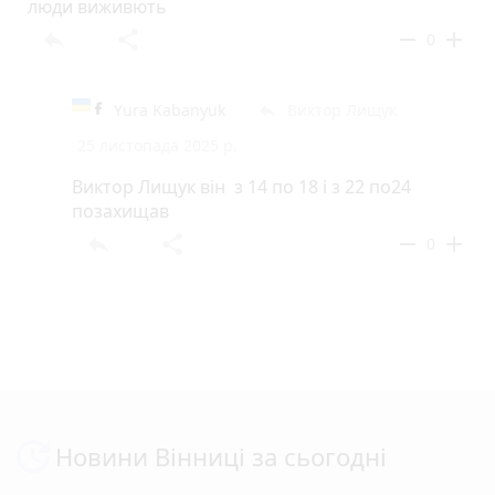
люди виживють
reply
share
remove
add
0
Yura Kabanyuk
Виктор Лищук
reply
25 листопада 2025 р.
Виктор Лищук він з 14 по 18 і з 22 по24
позахищав
reply
share
remove
add
0
Новини Вінниці за сьогодні