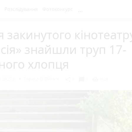
...
Розслідування
Фотоконкурс
я закинутого кінотеатр
сія» знайшли труп 17-
ного хлопця
 2025 р.
Лариса ОЛІЙНИК
chat_bubble
share
visibility
5
0
4929