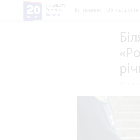
Пишеш ти!
Всі новини
Обговорення
Коментує
Вінниця
Біл
«Ро
річ
22 травня