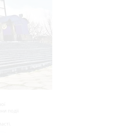
ної
ни події
асті.