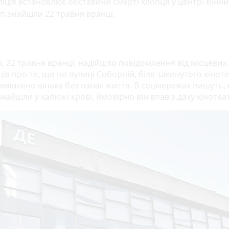
іція встановлює обставини смерті хлопця у центрі Вінни
п знайшли 22 травня вранці.
, 22 травня вранці, надійшло повідомлення від місцевих
в про те, що по вулиці Соборній, біля закинутого кінот
 виявлено юнака без ознак життя. В соцмережах пишуть,
найшли у калюжі крові, ймовірно він впав з даху кінотеа