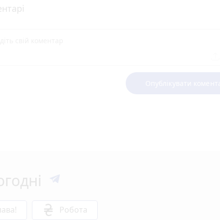
нтарі
Опублікувати комент
огодні
ава!
Робота