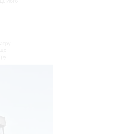
ці. Його
еатру
 що
тру.