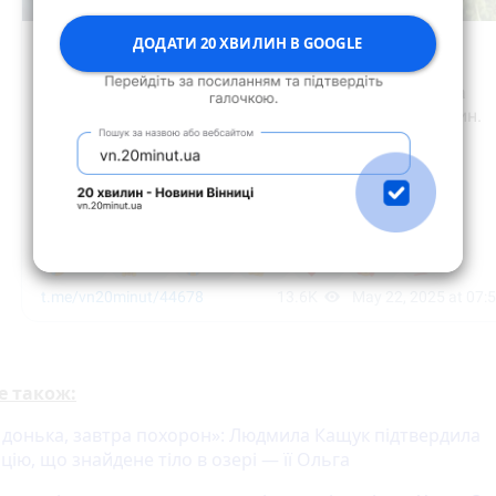
ДОДАТИ 20 ХВИЛИН В GOOGLE
е також:
 донька, завтра похорон»: Людмила Кащук підтвердила
ію, що знайдене тіло в озері — її Ольга