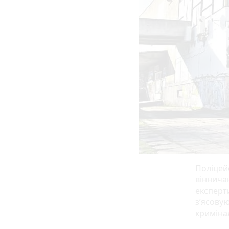
Поліцей
віннича
експерти
з’ясовую
криміна