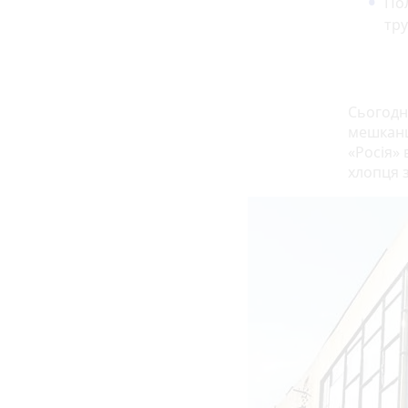
Пол
тру
Сьогодні
мешканці
«Росія»
хлопця з