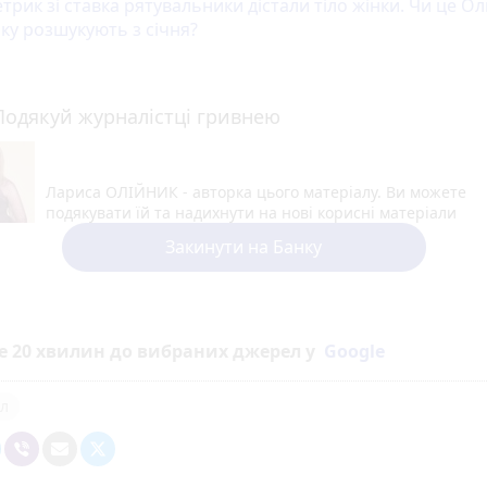
етрик зі ставка рятувальники дістали тіло жінки. Чи це О
яку розшукують з січня?
Подякуй журналістці гривнею
Лариса ОЛІЙНИК - авторка цього матеріалу. Ви можете
подякувати їй та надихнути на нові корисні матеріали
Закинути на Банку
е 20 хвилин до вибраних джерел у
Google
л