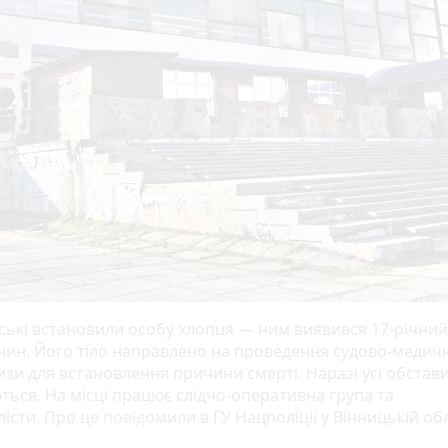
ські встановили особу хлопця — ним виявився 17-річний
нин. Його тіло направлено на проведення судово-медич
зи для встановлення причини смерті. Наразі усі обстави
ться. На місці працює слідчо-оперативна група та
лісти. Про це
повідомили
в ГУ Нацполіції у Вінницькій обл