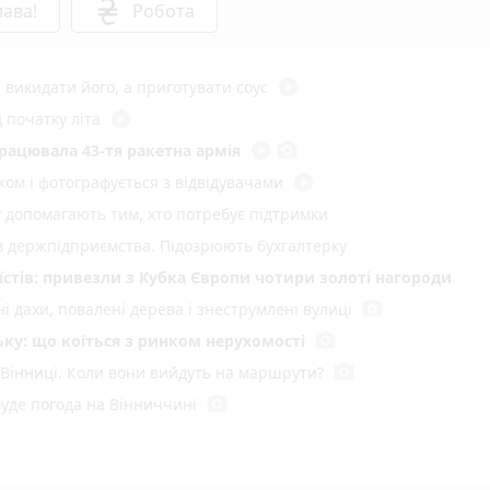
ава!
Робота
play_circle_filled
 викидати його, а приготувати соус
play_circle_filled
 початку літа
play_circle_filled
photo_camera
працювала 43-тя ракетна армія
play_circle_filled
ом і фотографується з відвідувачами
у допомагають тим, хто потребує підтримки
ів держпідприємства. Підозрюють бухгалтерку
стів: привезли з Кубка Європи чотири золоті нагороди
photo_camera
і дахи, повалені дерева і знеструмлені вулиці
photo_camera
ку: що коїться з ринком нерухомості
photo_camera
 Вінниці. Коли вони вийдуть на маршрути?
photo_camera
буде погода на Вінниччині
серед 25 найкращих педагогів дошкілля
го під час сварки