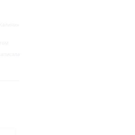
 Калини»
отом
записала