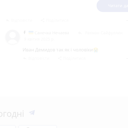
суспільство не прийме і не зрозуміє. Соромно буде д
Читати да
в очі. Тому багато хто спивається.
Відповісти
Поділитися
reply
share
rem
Санечка Нечаева
Рахман Сайфуллин
reply
9 квітня 2025 р.
Иван Демидов так як і чоловіки😭
Відповісти
Поділитися
reply
share
rem
огодні