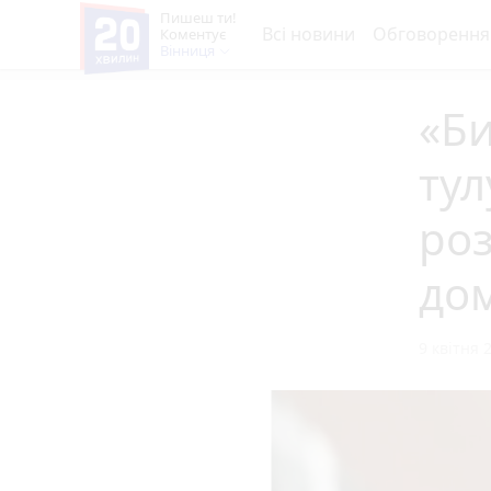
Пишеш ти!
Всі новини
Обговорення
Коментує
Вінниця
«Б
тул
роз
до
9 квітня 