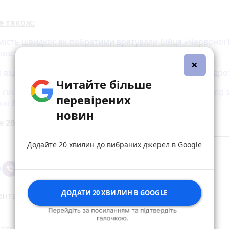
е також:
мість швидкої: як побратими врятували бійця «Червоної
ровськом
×
і вздовж Дністра планують звести паркан з колючим др
Читайте більше
 сина мені дає новий поштовх до роботи»: Юлія Вотчер 
перевірених
ня біля могили Андрія
новин
е 20 хвилин до вибраних джерел у
Google
Додайте 20 хвилин до вибраних джерел в Google
ДОДАТИ 20 ХВИЛИН В GOOGLE
нтарі (2)