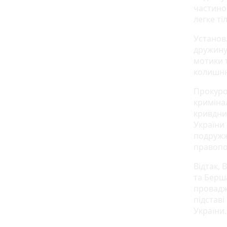
частино
легке т
Установл
дружину
мотики 
колишню
Прокуро
криміна
кривдник
України
подружж
правопо
Відтак,
та Берш
провадж
підставі
України.