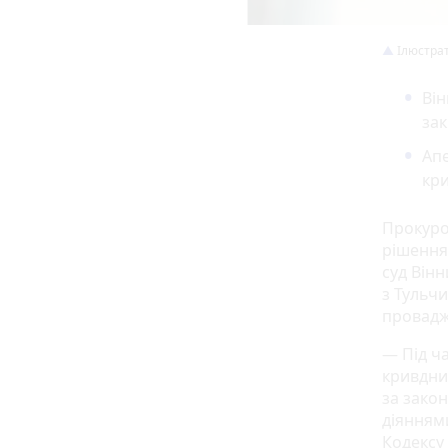
Ілюстра
Він
за
Апе
кри
Прокуро
рішення
суд Він
з Тульч
провадж
— Під ча
кривдник
за зако
діянням
Кодексу