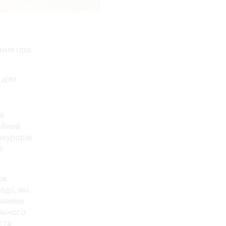
ення про
 діях
і
ійний
окурорів
х
іж
дії, які
раними
льного
 та