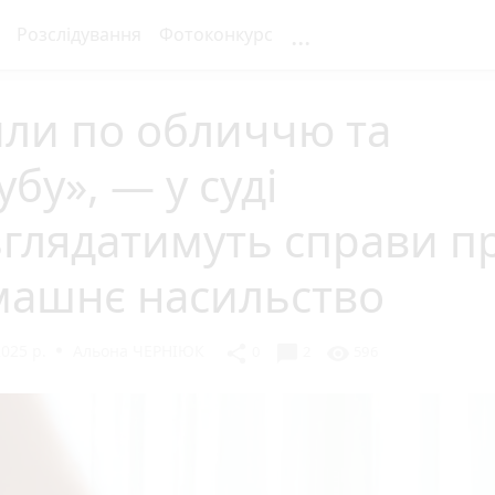
...
Розслідування
Фотоконкурс
или по обличчю та
убу», — у суді
глядатимуть справи п
машнє насильство
2025 р.
Альона ЧЕРНІЮК
chat_bubble
share
visibility
0
2
596