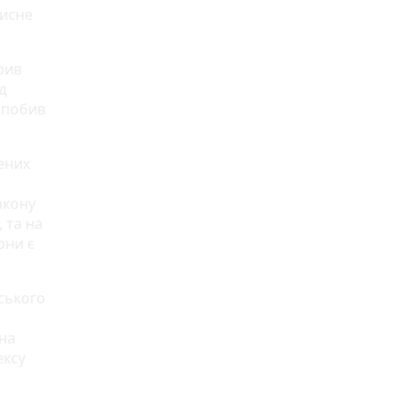
мисне
рив
д
 побив
ених
акону
 та на
они є
ського
 на
ексу