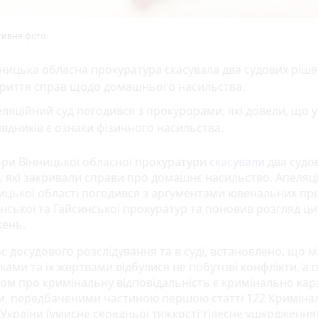
тивне фото
ницька обласна прокуратура скасувала два судових ріш
криття справ щодо домашнього насильства.
ляційний суд погодився з прокурорами, які довели, що у
вдників є ознаки фізичного насильства.
ри Вінницької обласної прокуратури
скасували
два судов
, які закривали справи про домашнє насильство. Апеляц
ницької області погодився з аргументами ювенальних пр
инської та Гайсинської прокуратур та поновив розгляд ци
ень.
с досудового розслідування та в суді, встановлено, що м
ами та їх жертвами відбулися не побутові конфлікти, а по
ном про кримінальну відповідальність є кримінально ка
и, передбаченими частиною першою статті 122 Криміна
 України (умисне середньої тяжкості тілесне ушкодження)