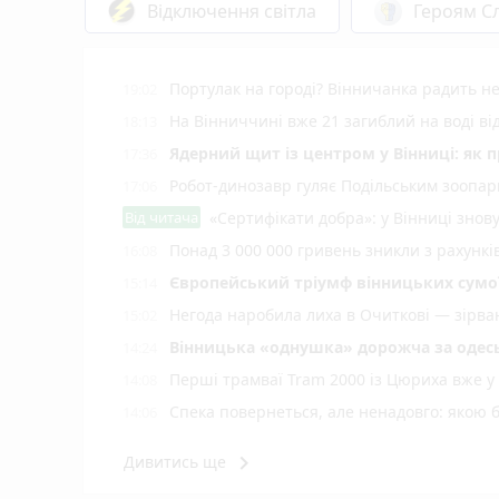
Відключення світла
Героям Сл
Портулак на городі? Вінничанка радить не
19:02
На Вінниччині вже 21 загиблий на воді від
18:13
Ядерний щит із центром у Вінниці: як 
17:36
Робот-динозавр гуляє Подільським зоопарк
17:06
Від читача
«Сертифікати добра»: у Вінниці знов
Понад 3 000 000 гривень зникли з рахунк
16:08
Європейський тріумф вінницьких сумої
15:14
Негода наробила лиха в Очиткові — зірван
15:02
Вінницька «однушка» дорожча за одесь
14:24
Перші трамваї Tram 2000 із Цюриха вже у
14:08
Спека повернеться, але ненадовго: якою 
14:06
Віра Бережок із вінницького дитсадка — 
13:47
keyboard_arrow_right
Дивитись ще
У Тульчині чоловік порізав ножем знайомо
13:34