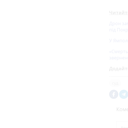
Читайт
Дрон за
під Пок
У Ямпол
«Смерть
звернен
Додайт
суд
Коме