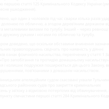
ю першою статті 125 Кримінального Кодексу України (у
ілесне ушкодження).
ено, що один з чоловіків під час сварки кілька разів уда
 долонею по обличчю, а згодом дерев’яним держаком ві
та металевими вилами по тулубу. Інший – через ревнощі
 дружину руками і ногами по обличчю та тулубу.
ром доведено, що оскільки обставини вчинення зазнач
льних правопорушень свідчать про наявність у діянні
ів ознак фізичного насильства, перелічених у статті 1 З
 «Про запобігання та протидію домашньому насильству»,
я і колишнє подружжя поширюється дія цього Закону, в
рушеннями, пов’язаними з домашнім насильством.
 Вінницьким апеляційним судом скасовані ухвали Тульчин
адського районних судів про закриття кримінальних
ень у зв’язку з відмовою потерпілих від обвинувачення,
 пункту сімчастини першої статті 284 Кримінального Код