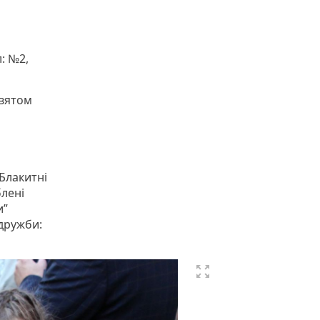
: №2,
святом
Блакитні
блені
и”
дружби:
