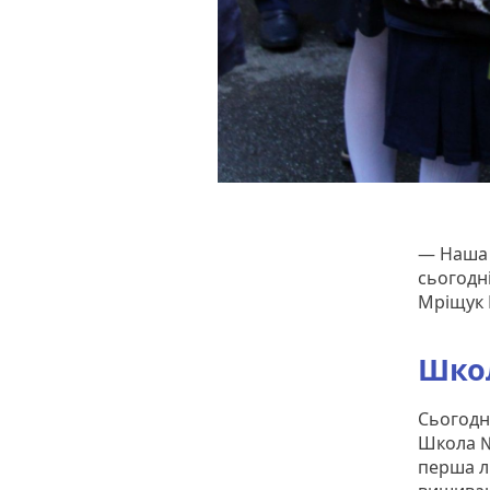
— Наша 
сьогодн
Мріщук 
Шко
Сьогодні
Школа №3
перша лі