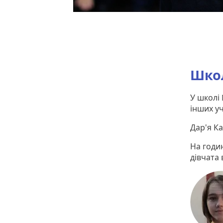
Шко
У школі 
інших уч
Дар'я Ка
На годин
дівчата 