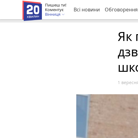
Пишеш ти!
Всі новини
Обговорення
Коментує
Вінниця
Як
дзв
шко
1 вересня