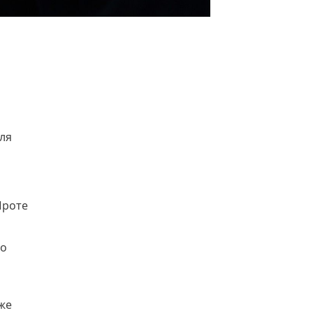
Для
Проте
но
вже