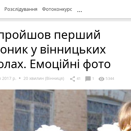
...
Розслідування
Фотоконкурс
 пройшов перший
оник у вінницьких
лах. Емоційні фото
 2017 р.
20 хвилин (Вінниця)
chat_bubble
share
visibility
41
1
5344