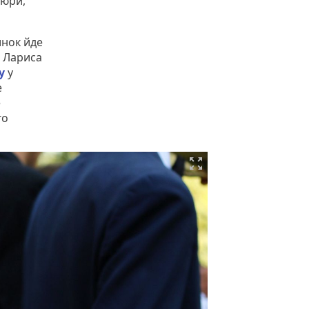
тюри,
инок йде
3 Лариса
у
у
е
е
го
