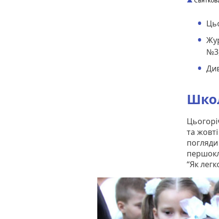
Святкова
Цьо
Жур
№3,
Див
Шко
Цьогорі
та жовті
погляди
першокл
“Як легк