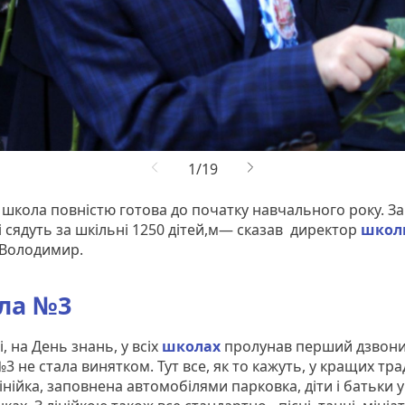
школа повністю готова до початку навчального року. З
і сядуть за шкільні 1250 дітей,м— сказав директор
школ
Володимир.
ла №3
, на День знань, у всіх
школах
пролунав перший дзвони
 не стала винятком. Тут все, як то кажуть, у кращих тра
нійка, заповнена автомобілями парковка, діти і батьки у