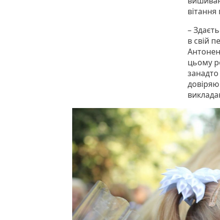
вишиванк
вітання 
– Здаєть
в свій 
Антонен
цьому ро
занадто 
довіряю 
виклада