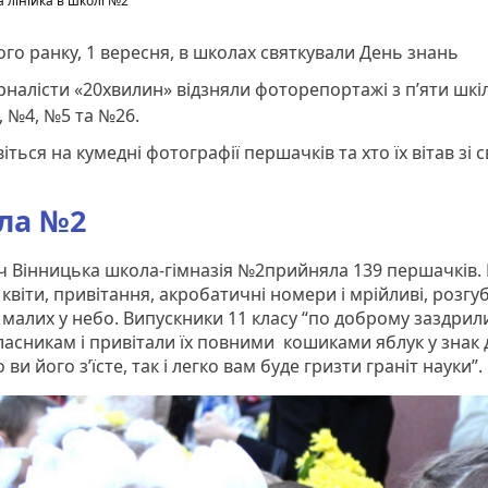
 лінійка в школі №2
го ранку, 1 вересня, в школах святкували День знань
налісти «20хвилин» відзняли фоторепортажі з п’яти шкіл
 №4, №5 та №26.
іться на кумедні фотографії першачків та хто їх вітав зі 
ла №2
ч Вінницька школа-гімназія №2прийняла 139 першачків. 
 квіти, привітання, акробатичні номери і мрійливі, розгу
 малих у небо. Випускники 11 класу “по доброму заздрил
асникам і привітали їх повними кошиками яблук у знак 
о ви його з’їсте, так і легко вам буде гризти граніт науки”.