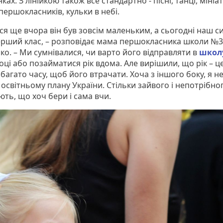
ах. З лінійкою також все стандартно - пісні, танці, мініа
першокласників, кульки в небі.
ся ще вчора він був зовсім маленьким, а сьогодні наш с
перший клас, – розповідає мама першокласника школи №
ко. – Ми сумнівалися, чи варто його відправляти в
школ
ці або позайматися рік вдома. Але вирішили, що рік – ц
багато часу, щоб його втрачати. Хоча з іншого боку, я н
освітньому плану України. Стільки зайвого і непотрібно
ють, що хоч бери і сама вчи.