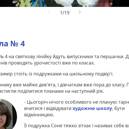
ла № 4
№ 4 на святкову лінійку йдуть випускники та першачки. 
нів проводять урочистості вже по класах.
зимір стоїть із подружками на шкільному подвір'ї.
нику вже майже дев'ята, і дівчаткам вже пора до класу. 
встигли поділитися планами на наступний рік.
- Цьогоріч нічого особливого не планую: гар
вчитися і відвідувати
художню школу
, бути
відмінницею.
Її подружка Соня тяжко зітхає і називає себе 