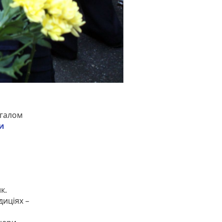
агалом
и
к.
диціях –