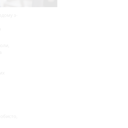
одому з-
о
коли,
а
их
собисто,