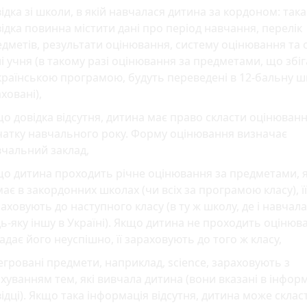
ідка зі школи, в якій навчалася дитина за кордоном: така
ідка повинна містити дані про період навчання, перелік
дметів, результати оцінювання, систему оцінювання та 
і учня (в такому разі оцінювання за предметами, що збі
країнською програмою, будуть переведені в 12-бальну ш
ховані),
о довідка відсутня, дитина має право скласти оцінюванн
чатку навчального року. Форму оцінювання визначає
чальний заклад,
о дитина проходить річне оцінювання за предметами, 
ає в закордонних школах (чи всіх за програмою класу), її
аховують до наступного класу (в ту ж школу, де і навчала
ь-яку іншу в Україні). Якщо дитина не проходить оцінюв
адає його неуспішно, її зараховують до того ж класу,
егровані предмети, наприклад, science, зараховують з
хуванням тем, які вивчала дитина (вони вказані в інфор
ідці). Якщо така інформація відсутня, дитина може склас