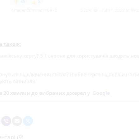
е також:
нківську карту? З 1 серпня для користувачів вводять нов
рнуться відключення світла? В обленерго відповіли на п
ують вінничан
е 20 хвилин до вибраних джерел у
Google
нтарі (9)