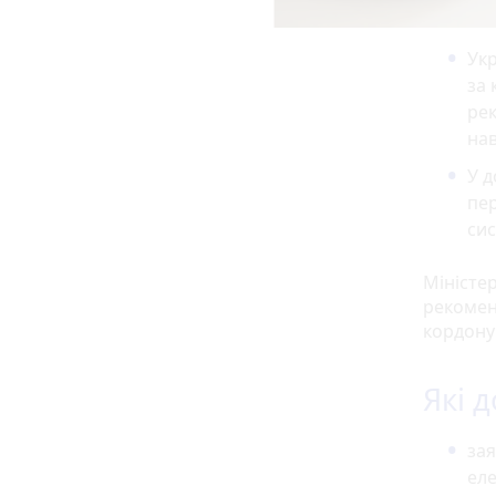
Укр
за 
рек
нав
У д
пер
си
Міністер
рекомен
кордону
Які 
зая
ел