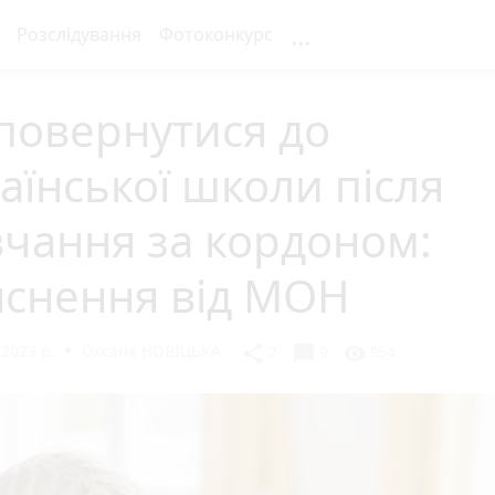
...
Розслідування
Фотоконкурс
повернутися до
аїнської школи після
чання за кордоном:
яснення від МОН
2023 р.
Оксана НОВІЦЬКА
chat_bubble
share
visibility
2
9
954