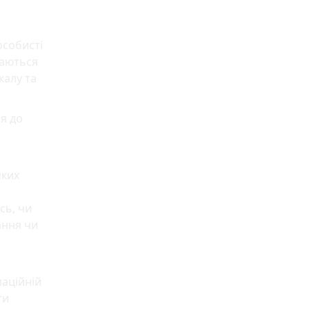
особисті
гаються
калу та
я до
яких
сь, чи
ання чи
маційній
ти