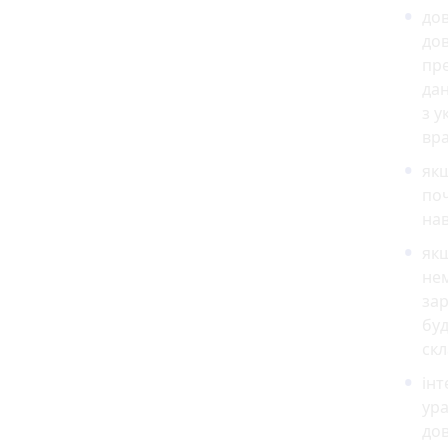
дов
дов
пре
дан
з у
вра
якщ
по
нав
якщ
нем
зар
буд
скл
інт
ура
дов