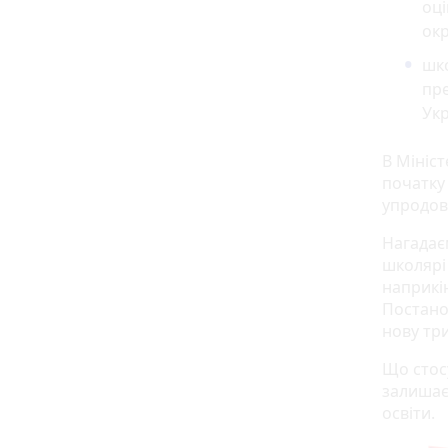
оці
ок
шко
пр
Укр
В Мініс
початку
упродов
Нагадає
школярі
наприкін
Постано
нову три
Що стос
залишає
освіти.