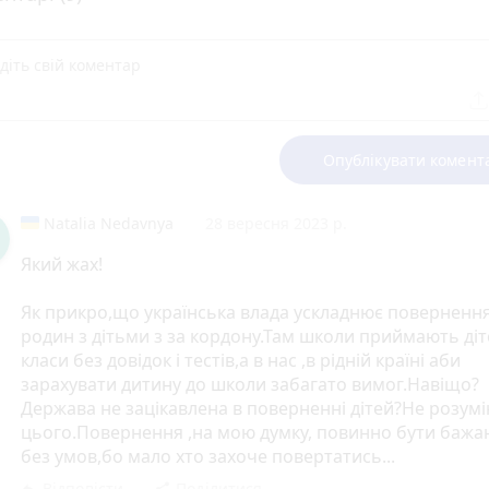
Опублікувати комент
Natalia Nedavnya
28 вересня 2023 р.
Який жах!
Як прикро,що українська влада ускладнює поверненн
родин з дітьми з за кордону.Там школи приймають діт
класи без довідок і тестів,а в нас ,в рідній країні аби
зарахувати дитину до школи забагато вимог.Навіщо?
Держава не зацікавлена в поверненні дітей?Не розум
цього.Повернення ,на мою думку, повинно бути бажа
без умов,бо мало хто захоче повертатись...
Відповісти
Поділитися