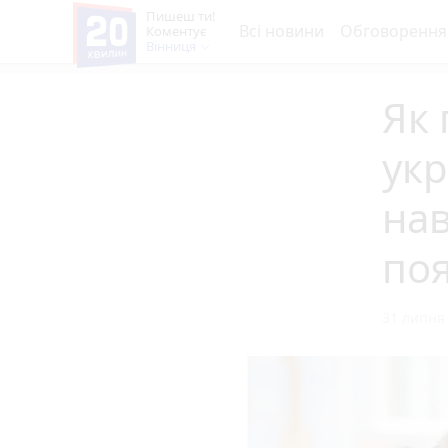
Пишеш ти!
Всі новини
Обговорення
Коментує
Вінниця
Як 
укр
нав
по
31 липня 