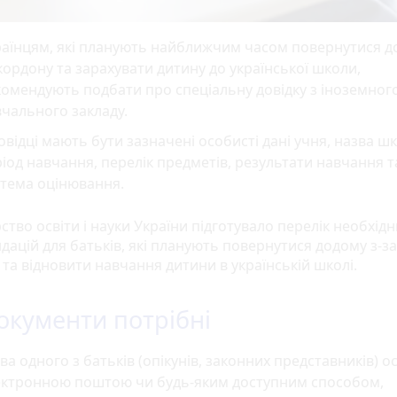
аїнцям, які планують найближчим часом повернутися д
кордону та зарахувати дитину до української школи,
омендують подбати про спеціальну довідку з іноземног
чального закладу.
овідці мають бути зазначені особисті дані учня, назва ш
іод навчання, перелік предметів, результати навчання т
стема оцінювання.
ство освіти і науки України підготувало перелік необхідн
дацій для батьків, які планують повернутися додому з-за
 та відновити навчання дитини в українській школі.
документи потрібні
ва одного з батьків (опікунів, законних представників) о
ектронною поштою чи будь-яким доступним способом,