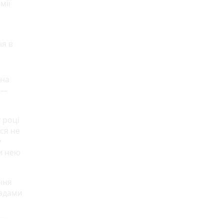
мії
я в
 на
 —
 році
ся не
у
и нею
ння
ладами