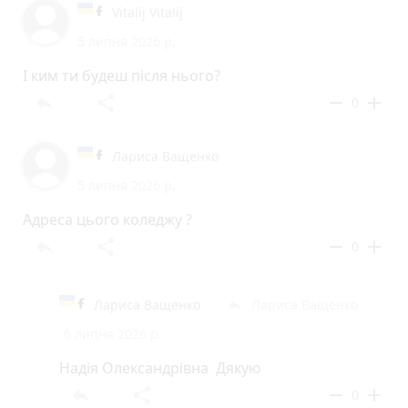
Vitalij Vitalij
5 липня 2026 р.
І ким ти будеш після нього?
reply
share
remove
add
0
Лариса Ващенко
5 липня 2026 р.
Адреса цього коледжу ?
reply
share
remove
add
0
Лариса Ващенко
Лариса Ващенко
reply
6 липня 2026 р.
Надія Олександрівна Дякую
reply
share
remove
add
0