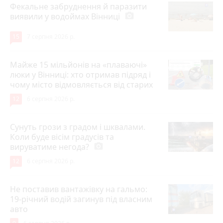
Фекальне забруднення й паразити
виявили у водоймах Вінниці
photo_camera
15
7 серпня 2026 р.
Майже 15 мільйонів на «плаваючі»
люки у Вінниці: хто отримав підряд і
чому місто відмовляється від старих
12
6 серпня 2026 р.
Сунуть грози з градом і шквалами.
Коли буде вісім градусів та
вируватиме негода?
photo_camera
12
6 серпня 2026 р.
Не поставив вантажівку на гальмо:
19-річний водій загинув під власним
авто