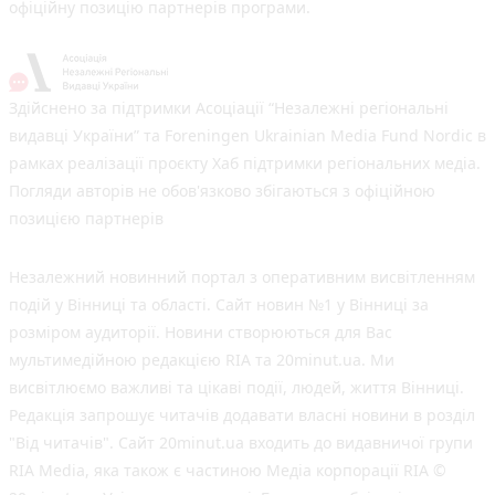
офіційну позицію партнерів програми.
Здійснено за підтримки Асоціації “Незалежні регіональні
видавці України” та Foreningen Ukrainian Media Fund Nordic в
рамках реалізації проєкту Хаб підтримки регіональних медіа.
Погляди авторів не обов'язково збігаються з офіційною
позицією партнерів
Незалежний новинний портал з оперативним висвітленням
подій у Вінниці та області. Сайт новин №1 у Вінниці за
розміром аудиторії. Новини створюються для Вас
мультимедійною редакцією RIA та 20minut.ua. Ми
висвітлюємо важливі та цікаві події, людей, життя Вінниці.
Редакція запрошує читачів додавати власні новини в розділ
"Від читачів". Сайт 20minut.ua входить до видавничої групи
RIA Media, яка також є частиною Медіа корпорації RIA ©