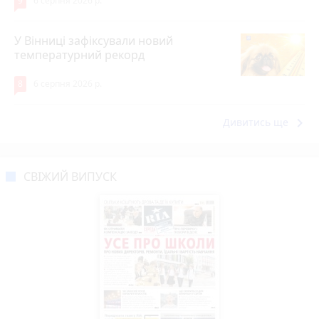
9
6 серпня 2026 р.
У Вінниці зафіксували новий
температурний рекорд
8
6 серпня 2026 р.
keyboard_arrow_right
Дивитись ще
СВІЖИЙ ВИПУСК