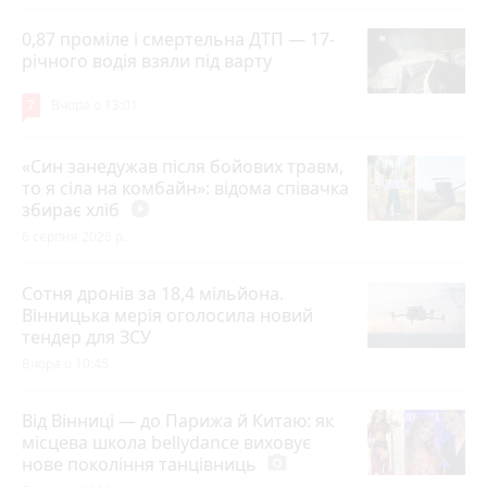
0,87 проміле і смертельна ДТП — 17-
річного водія взяли під варту
7
Вчора о 13:01
«Син занедужав після бойових травм,
то я сіла на комбайн»: відома співачка
збирає хліб
play_circle_filled
6 серпня 2026 р.
Сотня дронів за 18,4 мільйона.
Вінницька мерія оголосила новий
тендер для ЗСУ
Вчора о 10:45
Від Вінниці — до Парижа й Китаю: як
місцева школа bellydance виховує
нове покоління танцівниць
photo_camera