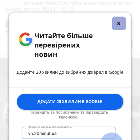
21:01
На ставку біля Сологубівки масово розквітли
рожеві лотоси. ВІДЕО
play_circle_filled
photo_camera
×
«Сертифікати добра»: у Вінниці знову
Від читача
допомагають тим, хто потребує підтримки
Читайте більше
перевірених
Всі новини
Підпишись
новин
Додайте 20 хвилин до вибраних джерел в Google
ДОДАТИ 20 ХВИЛИН В GOOGLE