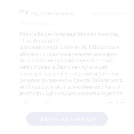
Надія Олександрівна
Лариса Ващенко
reply
6 липня 2026 р.
Лариса Ващенко вулиця Миколи Амосова,
11, м. Вінниця.???
Фаховий коледж ВНМУ ім. М. І. Пирогова є
абсолютно новим навчальним закладом,
який оголосив про свій перший в історії
набір студентів.Варто не плутати цей
підрозділ із давнім Вінницьким медичним
фаховим коледжем ім. Данила Заболотного,
який працює у місті самостійно вже багато
десятиліть і де навчаються тисячі студентів
reply
share
remove
add
0
Дивитись ще 3 відповідей