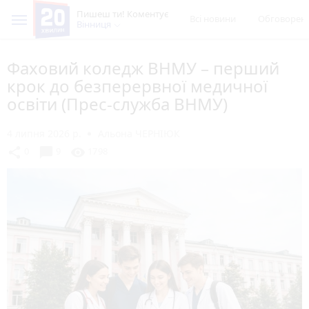
Пишеш ти! Коментує
Всі новини
Обговорен
Вінниця
Фаховий коледж ВНМУ – перший
крок до безперервної медичної
освіти (Прес-служба ВНМУ)
4 липня 2026 р.
Альона ЧЕРНІЮК
chat_bubble
share
visibility
0
9
1798