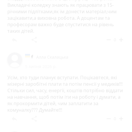
Викладачі коледжу знають як працювати з 15-
річними підлітками,як їм донести матеріал,чим
зацікавити,а виховна робота. А доцентам та
професорам важко буде спуститися на рівень
таких дітей.
reply
share
remove
add
0
Алла Скалацька
5 липня 2026 р.
Усім, хто туди планує вступати. Поцікавтеся, які
мізерні заробітні плати та потім пенсії у медиків!!!
Стільки сил, часу, енергії, коштів потрібно віддати
на навчання, щоб потім іти на роботу і думати, а
як прокормити дітей, чим заплатити за
комуналку??? Думайте!!!
reply
share
remove
add
0