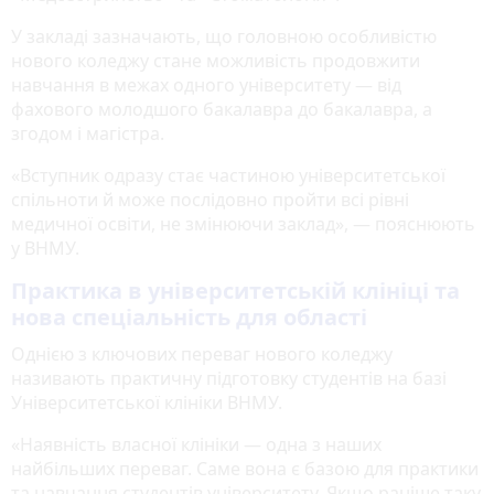
У закладі зазначають, що головною особливістю
нового коледжу стане можливість продовжити
навчання в межах одного університету — від
фахового молодшого бакалавра до бакалавра, а
згодом і магістра.
«Вступник одразу стає частиною університетської
спільноти й може послідовно пройти всі рівні
медичної освіти, не змінюючи заклад», — пояснюють
у ВНМУ.
Практика в університетській клініці та
нова спеціальність для області
Однією з ключових переваг нового коледжу
називають практичну підготовку студентів на базі
Університетської клініки ВНМУ.
«Наявність власної клініки — одна з наших
найбільших переваг. Саме вона є базою для практики
та навчання студентів університету. Якщо раніше таку