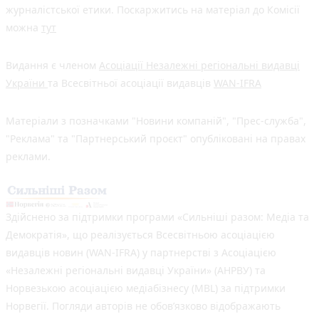
журналістської етики. Поскаржитись на матеріал до Комісії
можна
тут
Видання є членом
Асоціації Незалежні регіональні видавці
України
та Всесвітньої асоціації видавців
WAN-IFRA
Матеріали з позначками "Новини компаній", "Прес-служба",
"Реклама" та "Партнерський проєкт" опубліковані на правах
реклами.
Здійснено за підтримки програми «Сильніші разом: Медіа та
Демократія», що реалізується Всесвітньою асоціацією
видавців новин (WAN-IFRA) у партнерстві з Асоціацією
«Незалежні регіональні видавці України» (АНРВУ) та
Норвезькою асоціацією медіабізнесу (MBL) за підтримки
Норвегії. Погляди авторів не обов’язково відображають