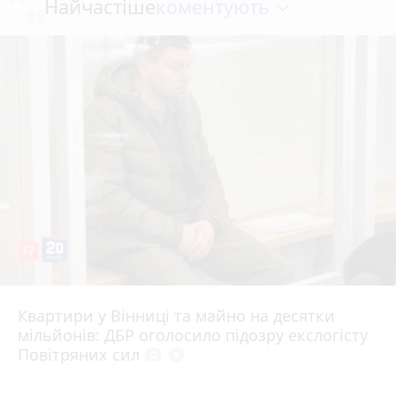
коментують
Найчастіше
17
Квартири у Вінниці та майно на десятки
6 серпня 2026 р.
мільйонів: ДБР оголосило підозру екслогісту
Повітряних сил
photo_camera
play_circle_filled