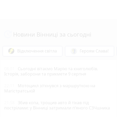
Новини Вінниці за сьогодні
Відключення світла
Героям Слава!
08:01
Сьогодні вітаємо Марію та книголюбів.
Історія, заборони та прикмети 9 серпня
22:11
Мотоцикл зіткнувся з маршруткою на
Магістратській
21:58
Збив копа, трощив авто й тікав під
пострілами: у Вінниці затримали п’яного СЗЧшника