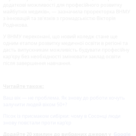
додаткові можливості для професійного розвитку
майбутніх медиків», — зазначила проректорка ВНМУ
з інновацій та зв'язків з громадськістю Вікторія
Родінкова.
У ВНМУ переконані, що новий коледж стане ще
одним етапом розвитку медичної освіти в регіоні та
дасть випускникам можливість будувати професійну
кар'єру без необхідності змінювати заклад освіти
після завершення навчання.
Читайте також:
Ваш вік — не проблема. Як знову до роботи хочуть
залучити людей віком 50+?
Пісок із присмаком сибірки: чому в Сосонці люди
знову повстали проти кар’єр
Додайте 20 хвилин до вибраних джерел у
Google