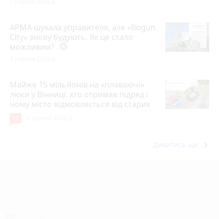
7 серпня 2026 р.
АРМА шукала управителя, але «Bogun
City» знову будують. Як це стало
можливим?
play_circle_filled
7 серпня 2026 р.
Майже 15 мільйонів на «плаваючі»
люки у Вінниці: хто отримав підряд і
чому місто відмовляється від старих
12
6 серпня 2026 р.
keyboard_arrow_right
Дивитись ще