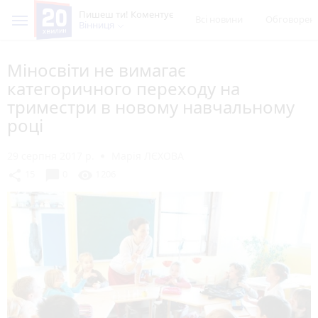
Пишеш ти! Коментує
Всі новини
Обговорен
Вінниця
Міносвіти не вимагає
категоричного переходу на
триместри в новому навчальному
році
29 серпня 2017 р.
Марія ЛЄХОВА
chat_bubble
share
visibility
15
0
1206