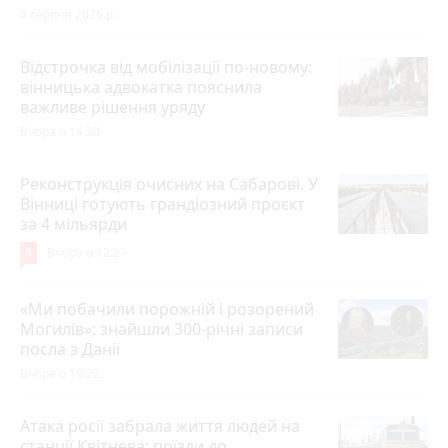
4 серпня 2026 р.
Відстрочка від мобілізації по-новому:
вінницька адвокатка пояснила
важливе рішення уряду
Вчора о 14:20
Реконструкція очисних на Сабарові. У
Вінниці готують грандіозний проєкт
за 4 мільярди
8
Вчора о 12:27
«Ми побачили порожній і розорений
Могилів»: знайшли 300-річні записи
посла з Данії
Вчора о 19:22
Атака росії забрала життя людей на
станції Квітнева: поїзди до