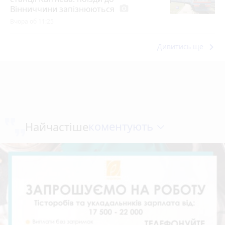
Вінниччини запізнюються
photo_camera
Вчора об 11:25
keyboard_arrow_right
Дивитись ще
коментують
Найчастіше