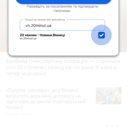
6
Зробила гінекологічну операцію — отримала
опік ІІІ ступеня і келоїд на пів руки. У клініці
тепер мовчанка
«Пакунок школяра»: де у Вінниці
витратити державну допомогу на
підготовку до школи (партнерський
проєкт)
3 серпня 2026 р.