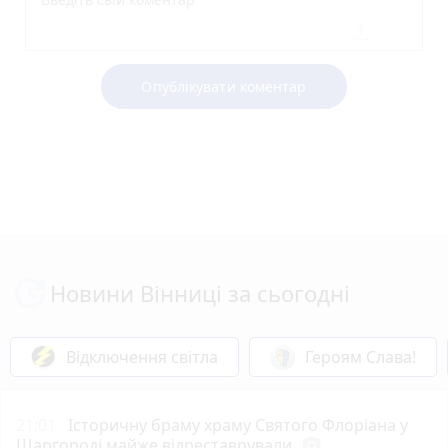
Опублікувати коментар
Новини Вінниці за сьогодні
Відключення світла
Героям Слава!
21:01
Історичну браму храму Святого Флоріана у
Шаргороді майже відреставрували
photo_camera