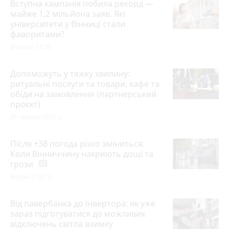
Вступна кампанія побила рекорд —
майже 1,2 мільйона заяв. Які
університети у Вінниці стали
фаворитами?
Вчора о 17:36
Допоможуть у тяжку хвилину:
ритуальні послуги та товари, кафе та
обіди на замовлення (партнерський
проєкт)
25 червня 2026 р.
Після +38 погода різко зміниться.
Коли Вінниччину накриють дощі та
грози
photo_camera
Вчора о 19:13
Від павербанка до інвертора: як уже
зараз підготуватися до можливих
відключень світла взимку