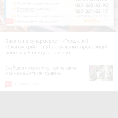
241
Вакансії в супермаркеті «Грош», АН
4 серпня 2026 р.
«Благоустрій» та 51 актуальних пропозицій
роботи у Вінниці (оновлено)
Знайшов чужу картку і купив квіти
майже на 20 тисяч гривень
19
4 серпня 2026 р.
Парк біля лікарні імені Ющенка
занепадає. Але грошей на його
відновлення немає
photo_camera
15
3 серпня 2026 р.