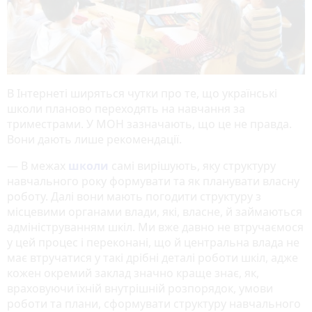
В Інтернеті ширяться чутки про те, що українські
школи планово переходять на навчання за
триместрами. У МОН зазначають, що це не правда.
Вони дають лише рекомендації.
— В межах
школи
самі вирішують, яку структуру
навчального року формувати та як планувати власну
роботу. Далі вони мають погодити структуру з
місцевими органами влади, які, власне, й займаються
адмініструванням шкіл. Ми вже давно не втручаємося
у цей процес і переконані, що й центральна влада не
має втручатися у такі дрібні деталі роботи шкіл, адже
кожен окремий заклад значно краще знає, як,
враховуючи їхній внутрішній розпорядок, умови
роботи та плани, сформувати структуру навчального