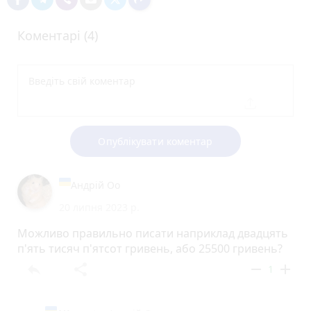
Коментарі (4)
Опублікувати коментар
Андрій Оо
20 липня 2023 р.
Можливо правильно писати наприклад двадцять
п'ять тисяч п'ятсот гривень, або 25500 гривень?
reply
share
remove
add
1