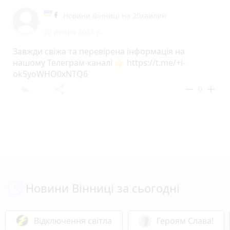
Новини Вінниці на 20хвилин
20 липня 2023 р.
Завжди свіжа та перевірена інформація на
нашому Телеграм-каналі 👉 https://t.me/+i-
ok5yoWHO0xNTQ6
reply
share
remove
add
0
Новини Вінниці за сьогодні
Відключення світла
Героям Слава!