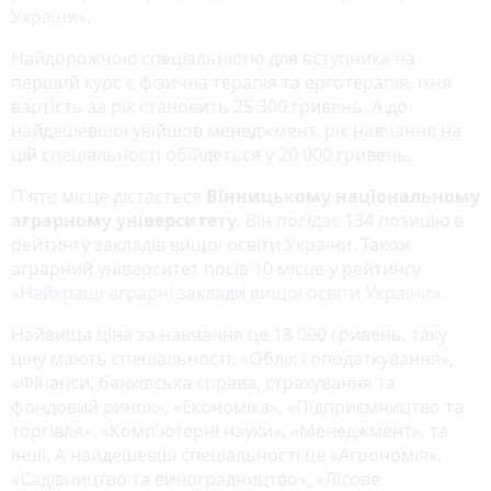
України»
.
Найдорожчою спеціальністю для вступника на
перший курс є фізична терапія та ерготерапія, їхня
вартість за рік становить 25 300 гривень. А до
найдешевшої увійшов менеджмент, рік навчання на
цій спеціальності обійдеться у 20 000 гривень.
П'яте місце дістається
Вінницькому національному
аграрному університету.
Він посідає 134 позицію в
рейтингу закладів вищої освіти України. Також
аграрний університет посів 10 місце у рейтингу
«Найкращі аграрні заклади вищої освіти України»
.
Найвища ціна за навчання це 18 000 гривень, таку
ціну мають спеціальності: «Облік і оподаткування»,
«Фінанси, банківська справа, страхування та
фондовий ринок», «Економіка», «Підприємництво та
торгівля», «Комп'ютерні науки», «Менеджмент», та
інші. А найдешевші спеціальності це «Агрономія»,
«Садівництво та виноградництво», «Лісове