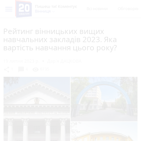
Пишеш ти! Коментує
Всі новини
Обговорен
Вінниця
Рейтинг вінницьких вищих
навчальних закладів 2023. Яка
вартість навчання цього року?
19 липня 2023 р.
Дар'я ДАЦКОВА
chat_bubble
share
visibility
1
4
6735