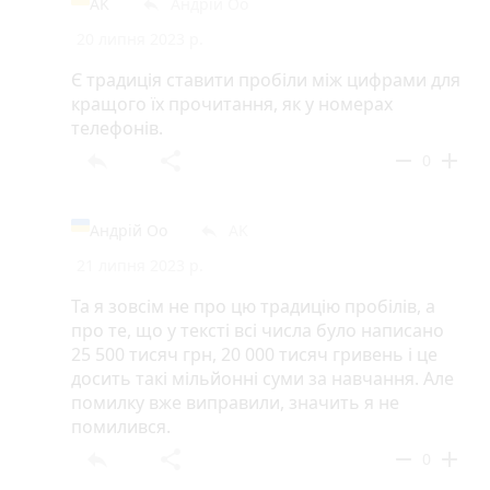
AK
Андрій Оо
reply
20 липня 2023 р.
Є традиція ставити пробіли між цифрами для
кращого їх прочитання, як у номерах
телефонів.
reply
share
remove
add
0
Андрій Оо
AK
reply
21 липня 2023 р.
Та я зовсім не про цю традицію пробілів, а
про те, що у тексті всі числа було написано
25 500 тисяч грн, 20 000 тисяч гривень і це
досить такі мільйонні суми за навчання. Але
помилку вже виправили, значить я не
помилився.
reply
share
remove
add
0