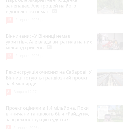
занепадає. Але грошей на його
відновлення немає
photo_camera
15
3 серпня 2026 р.
Вінничани: «У Вінниці немає
укриттів». Але влада витратила на них
мільярд гривень
photo_camera
12
3 серпня 2026 р.
Реконструкція очисних на Сабарові. У
Вінниці готують грандіозний проєкт
за 4 мільярди
8
Вчора о 12:27
Проєкт оцінили в 1,4 мільйона. Поки
вінничани танцюють біля «Райдуги»,
за її реконструкцію судяться
8
3 серпня 2026 р.