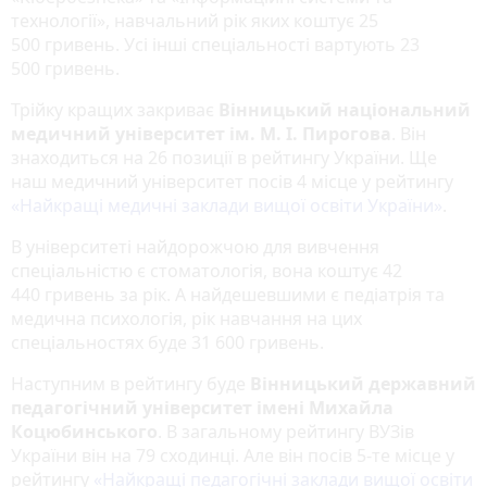
технології», навчальний рік яких коштує 25
500 гривень. Усі інші спеціальності вартують 23
500 гривень.
Трійку кращих закриває
Вінницький національний
медичний університет ім. М. І. Пирогова
. Він
знаходиться на 26 позиції в рейтингу України. Ще
наш медичний університет посів 4 місце у рейтингу
«Найкращі медичні заклади вищої освіти України»
.
В університеті найдорожчою для вивчення
спеціальністю є стоматологія, вона коштує 42
440 гривень за рік. А найдешевшими є педіатрія та
медична психологія, рік навчання на цих
спеціальностях буде 31 600 гривень.
Наступним в рейтингу буде
Вінницький державний
педагогічний університет імені Михайла
Коцюбинського
. В загальному рейтингу ВУЗів
України він на 79 сходинці. Але він посів 5-те місце у
рейтингу
«Найкращі педагогічні заклади вищої освіти