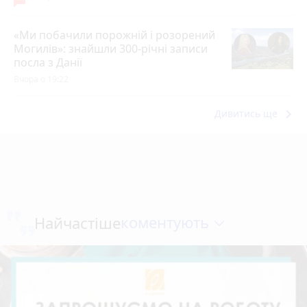
«Ми побачили порожній і розорений
Могилів»: знайшли 300-річні записи
посла з Данії
Вчора о 19:22
keyboard_arrow_right
Дивитись ще
коментують
Найчастіше