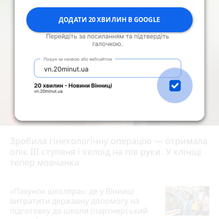
ДОДАТИ 20 ХВИЛИН В GOOGLE
6
Зробила гінекологічну операцію — отримала
опік ІІІ ступеня і келоїд на пів руки. У клініці
тепер мовчанка
«Пакунок школяра»: де у Вінниці
витратити державну допомогу на
підготовку до школи (партнерський