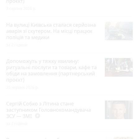
проєкт)
3 серпня 2026 р.
На вулиці Київська сталася серйозна
аварія зі скутером. На місці працює
поліція та медики
за 2 години
Допоможуть у тяжку хвилину:
ритуальні послуги та товари, кафе та
обіди на замовлення (партнерський
проєкт)
25 червня 2026 р.
Сергій Собко з Літина стане
заступником Головнокомандувача
ЗСУ — ЗМІ
play_circle_filled
за 3 години