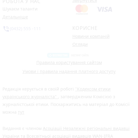
Звернутися
РОБОТА У НАС
Шукаєм таланти
Детальніше
КОРИСНЕ
phone_in_talk
(0432) 555 -111
Новини компаній
Огляди
Правила користування сайтом
Умови і правила надання платного доступу
Редакція керується в своїй роботі
"Кодексом етики
українського журналіста"
, затвердженим Комісією з
журналістської етики. Поскаржитись на матеріал до Комісії
можна
тут
Видання є членом
Асоціації Незалежні регіональні видавці
України
та Всесвітньої асоціації видавців
WAN-IFRA