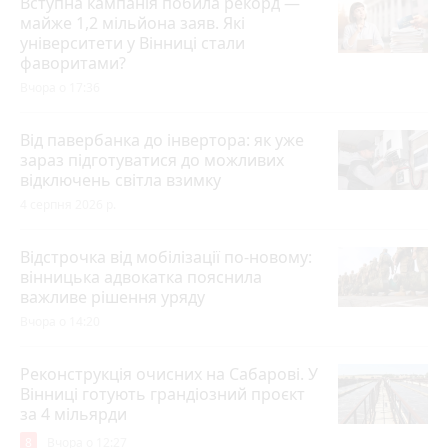
Вступна кампанія побила рекорд —
майже 1,2 мільйона заяв. Які
університети у Вінниці стали
фаворитами?
Вчора о 17:36
Від павербанка до інвертора: як уже
зараз підготуватися до можливих
відключень світла взимку
4 серпня 2026 р.
Відстрочка від мобілізації по-новому:
вінницька адвокатка пояснила
важливе рішення уряду
Вчора о 14:20
Реконструкція очисних на Сабарові. У
Вінниці готують грандіозний проєкт
за 4 мільярди
8
Вчора о 12:27