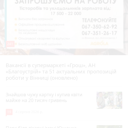
241
Вакансії в супермаркеті «Грош», АН
4 серпня 2026 р.
«Благоустрій» та 51 актуальних пропозицій
роботи у Вінниці (оновлено)
Знайшов чужу картку і купив квіти
майже на 20 тисяч гривень
19
4 серпня 2026 р.
Парк біля лікарні імені Ющенка