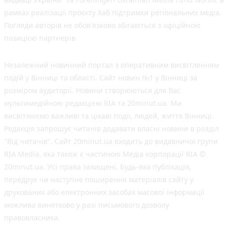
рамках реалізації проєкту Хаб підтримки регіональних медіа.
Погляди авторів не обов'язково збігаються з офіційною
позицією партнерів
Незалежний новинний портал з оперативним висвітленням
подій у Вінниці та області. Сайт новин №1 у Вінниці за
розміром аудиторії. Новини створюються для Вас
мультимедійною редакцією RIA та 20minut.ua. Ми
висвітлюємо важливі та цікаві події, людей, життя Вінниці.
Редакція запрошує читачів додавати власні новини в розділ
"Від читачів". Сайт 20minut.ua входить до видавничої групи
RIA Media, яка також є частиною Медіа корпорації RIA ©
20minut.ua. Усі права захищені. Будь-яка публiкацiя,
передрук чи наступне поширення матеріалів сайту у
друкованих або електронних засобах масової інформації
можлива винятково у разі письмового дозволу
правовласника.