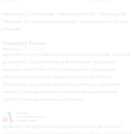
Матеріали з позначками "Новини компаній", "Прес-служба",
"Реклама" та "Партнерський проєкт" опубліковані на правах
реклами.
Здійснено за підтримки програми «Сильніші разом: Медіа та
Демократія», що реалізується Всесвітньою асоціацією
видавців новин (WAN-IFRA) у партнерстві з Асоціацією
«Незалежні регіональні видавці України» (АНРВУ) та
Норвезькою асоціацією медіабізнесу (MBL) за підтримки
Норвегії. Погляди авторів не обов’язково відображають
офіційну позицію партнерів програми.
Здійснено за підтримки Асоціації “Незалежні регіональні
видавці України” та Foreningen Ukrainian Media Fund Nordic в