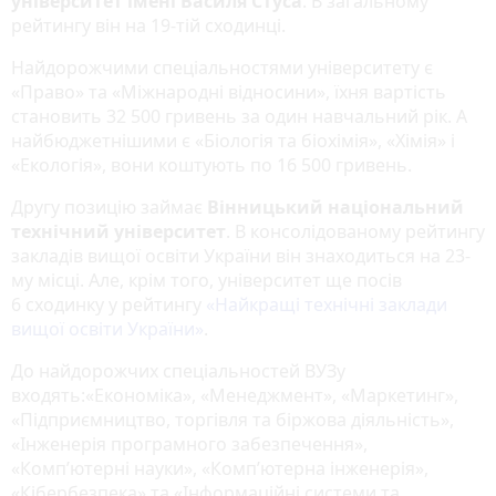
університет імені Василя Стуса
. В загальному
рейтингу він на 19-тій сходинці.
Найдорожчими спеціальностями університету є
«Право» та «Міжнародні відносини», їхня вартість
становить 32 500 гривень за один навчальний рік. А
найбюджетнішими є «Біологія та біохімія», «Хімія» і
«Екологія», вони коштують по 16 500 гривень.
Другу позицію займає
Вінницький національний
технічний університет
. В консолідованому рейтингу
закладів вищої освіти України він знаходиться на 23-
му місці. Але, крім того, університет ще посів
6 сходинку у рейтингу
«Найкращі технічні заклади
вищої освіти України»
.
До найдорожчих спеціальностей ВУЗу
входять:«Економіка», «Менеджмент», «Маркетинг»,
«Підприємництво, торгівля та біржова діяльність»,
«Інженерія програмного забезпечення»,
«Комп’ютерні науки», «Комп’ютерна інженерія»,
«Кібербезпека» та «Інформаційні системи та