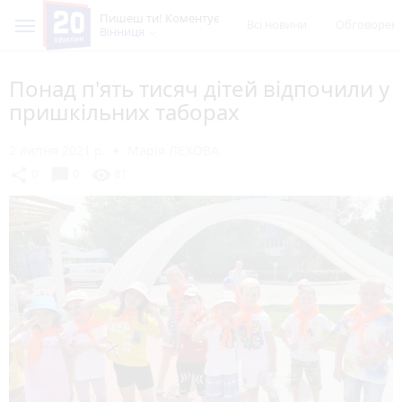
Пишеш ти! Коментує
Всі новини
Обговорен
Вінниця
Понад п'ять тисяч дітей відпочили у
пришкільних таборах
2 липня 2021 р.
Марія ЛЄХОВА
chat_bubble
share
visibility
0
0
81