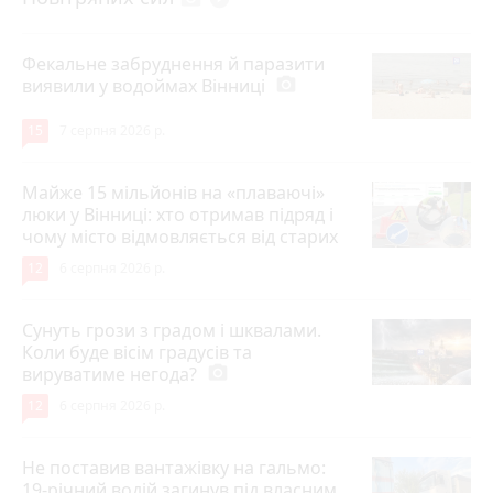
Фекальне забруднення й паразити
виявили у водоймах Вінниці
photo_camera
15
7 серпня 2026 р.
Майже 15 мільйонів на «плаваючі»
люки у Вінниці: хто отримав підряд і
чому місто відмовляється від старих
12
6 серпня 2026 р.
Сунуть грози з градом і шквалами.
Коли буде вісім градусів та
вируватиме негода?
photo_camera
12
6 серпня 2026 р.
Не поставив вантажівку на гальмо:
19-річний водій загинув під власним