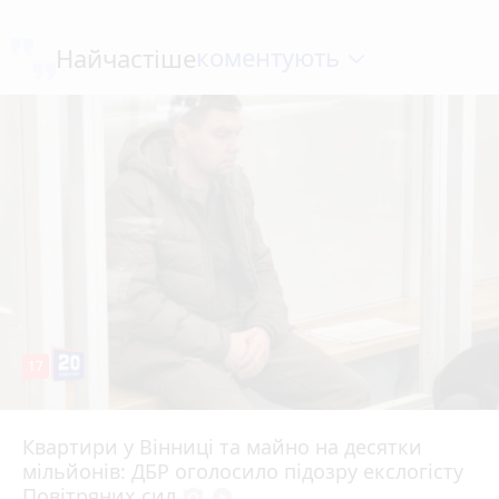
коментують
Найчастіше
17
Квартири у Вінниці та майно на десятки
6 серпня 2026 р.
мільйонів: ДБР оголосило підозру екслогісту
Повітряних сил
photo_camera
play_circle_filled