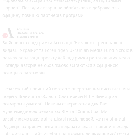
Норвезькою асоціацією медіабізнесу (MBL) за підтримки
Норвегії. Погляди авторів не обов’язково відображають
офіційну позицію партнерів програми.
Здійснено за підтримки Асоціації “Незалежні регіональні
видавці України” та Foreningen Ukrainian Media Fund Nordic в
рамках реалізації проєкту Хаб підтримки регіональних медіа.
Погляди авторів не обов'язково збігаються з офіційною
позицією партнерів
Незалежний новинний портал з оперативним висвітленням
подій у Вінниці та області. Сайт новин №1 у Вінниці за
розміром аудиторії. Новини створюються для Вас
мультимедійною редакцією RIA та 20minut.ua. Ми
висвітлюємо важливі та цікаві події, людей, життя Вінниці.
Редакція запрошує читачів додавати власні новини в розділ
"Від читачів". Сайт 20minut.ua входить до видавничої групи