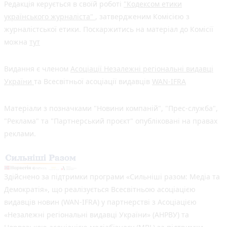
Редакція керується в своїй роботі
"Кодексом етики
українського журналіста"
, затвердженим Комісією з
журналістської етики. Поскаржитись на матеріал до Комісії
можна
тут
Видання є членом
Асоціації Незалежні регіональні видавці
України
та Всесвітньої асоціації видавців
WAN-IFRA
Матеріали з позначками "Новини компаній", "Прес-служба",
"Реклама" та "Партнерський проєкт" опубліковані на правах
реклами.
Здійснено за підтримки програми «Сильніші разом: Медіа та
Демократія», що реалізується Всесвітньою асоціацією
видавців новин (WAN-IFRA) у партнерстві з Асоціацією
«Незалежні регіональні видавці України» (АНРВУ) та