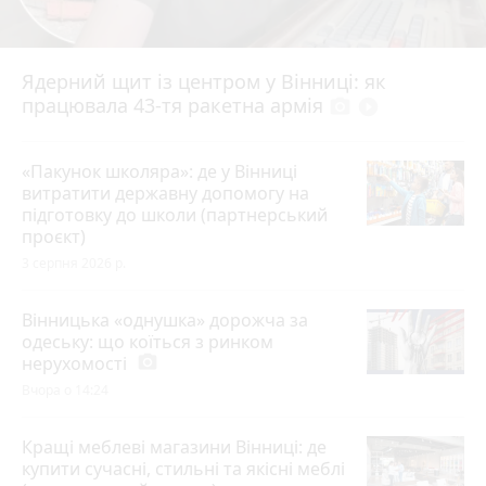
Ядерний щит із центром у Вінниці: як
працювала 43-тя ракетна армія
photo_camera
play_circle_filled
«Пакунок школяра»: де у Вінниці
витратити державну допомогу на
підготовку до школи (партнерський
проєкт)
3 серпня 2026 р.
Вінницька «однушка» дорожча за
одеську: що коїться з ринком
нерухомості
photo_camera
Вчора о 14:24
Кращі меблеві магазини Вінниці: де
купити сучасні, стильні та якісні меблі