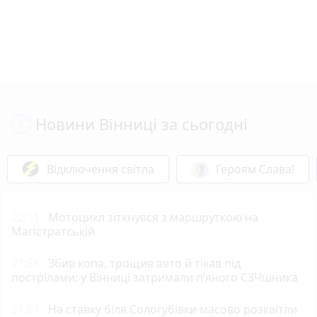
Новини Вінниці за сьогодні
Відключення світла
Героям Слава!
22:11
Мотоцикл зіткнувся з маршруткою на
Магістратській
21:58
Збив копа, трощив авто й тікав під
пострілами: у Вінниці затримали п’яного СЗЧшника
21:01
На ставку біля Сологубівки масово розквітли