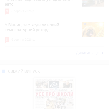
авто
9
6 серпня 2026 р.
У Вінниці зафіксували новий
температурний рекорд
8
6 серпня 2026 р.
keyboard_arrow_right
Дивитись ще
СВІЖИЙ ВИПУСК