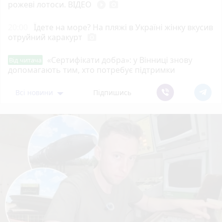
рожеві лотоси. ВІДЕО
play_circle_filled
photo_camera
20:00
Їдете на море? На пляжі в Україні жінку вкусив
отруйний каракурт
photo_camera
«Сертифікати добра»: у Вінниці знову
Від читача
допомагають тим, хто потребує підтримки
Всі новини
Підпишись