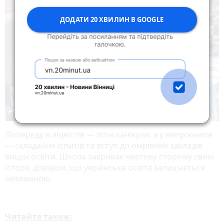
ДОДАТИ 20 ХВИЛИН В GOOGLE
Попереду в ліцеїстів — літні канікули, а у випускників
— складання іспитів та вступ до омріяних закладів
вищої освіти. Школа закриває чергову сторінку своєї
історії, довівши, що українська освіта залишається
незламною.
Читайте також: