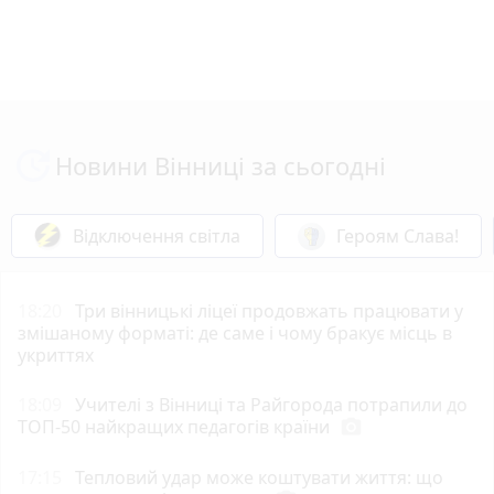
Новини Вінниці за сьогодні
Відключення світла
Героям Слава!
18:20
Три вінницькі ліцеї продовжать працювати у
змішаному форматі: де саме і чому бракує місць в
укриттях
18:09
Учителі з Вінниці та Райгорода потрапили до
ТОП-50 найкращих педагогів країни
photo_camera
17:15
Тепловий удар може коштувати життя: що