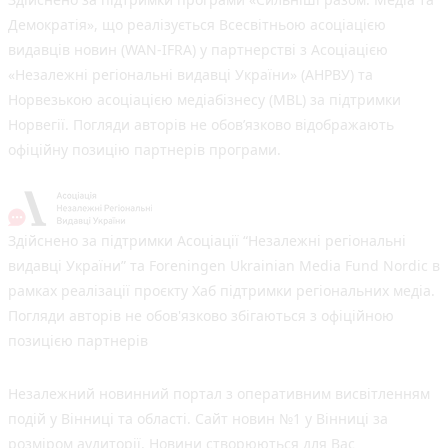
Демократія», що реалізується Всесвітньою асоціацією
видавців новин (WAN-IFRA) у партнерстві з Асоціацією
«Незалежні регіональні видавці України» (АНРВУ) та
Норвезькою асоціацією медіабізнесу (MBL) за підтримки
Норвегії. Погляди авторів не обов’язково відображають
офіційну позицію партнерів програми.
Здійснено за підтримки Асоціації “Незалежні регіональні
видавці України” та Foreningen Ukrainian Media Fund Nordic в
рамках реалізації проєкту Хаб підтримки регіональних медіа.
Погляди авторів не обов'язково збігаються з офіційною
позицією партнерів
Незалежний новинний портал з оперативним висвітленням
подій у Вінниці та області. Сайт новин №1 у Вінниці за
розміром аудиторії. Новини створюються для Вас