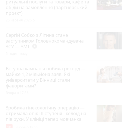
ритуальні послуги та товари, кафе та
обіди на замовлення (партнерський
проєкт)
25 червня 2026 р.
Сергій Собко з Літина стане
заступником Головнокомандувача
ЗСУ — ЗМІ
play_circle_filled
5 годин тому
Вступна кампанія побила рекорд —
майже 1,2 мільйона заяв. Які
університети у Вінниці стали
фаворитами?
Вчора о 17:36
Зробила гінекологічну операцію —
отримала опік ІІІ ступеня і келоїд на
пів руки. У клініці тепер мовчанка
10
Вчора о 18:55