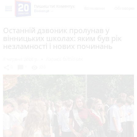
Пишеш ти! Коментує
Всі новини
Обговорен
Вінниця
Останній дзвоник пролунав у
вінницьких школах: яким був рік
незламності і нових починань
8 червня 2026 р.
Лариса ОЛІЙНИК
chat_bubble
share
visibility
0
1
330