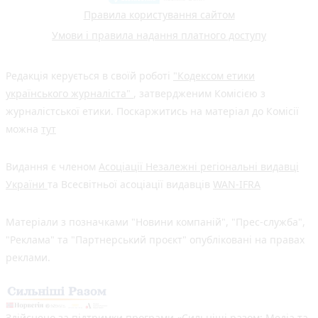
Правила користування сайтом
Умови і правила надання платного доступу
Редакція керується в своїй роботі
"Кодексом етики
українського журналіста"
, затвердженим Комісією з
журналістської етики. Поскаржитись на матеріал до Комісії
можна
тут
Видання є членом
Асоціації Незалежні регіональні видавці
України
та Всесвітньої асоціації видавців
WAN-IFRA
Матеріали з позначками "Новини компаній", "Прес-служба",
"Реклама" та "Партнерський проєкт" опубліковані на правах
реклами.
Здійснено за підтримки програми «Сильніші разом: Медіа та