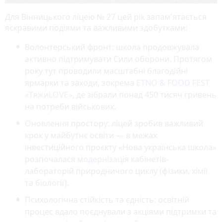
Для Вінницького ліцею № 27 цей рік запам'ятається
яскравими подіями та важливими здобутками:
Волонтерський фронт
: школа продовжувала
активно підтримувати Сили оборони. Протягом
року тут проводили масштабні благодійні
ярмарки та заходи, зокрема
ETNO & FOOD FEST
«ТяжиLOVE»
, де зібрали понад 450 тисяч гривень
на потреби військових.
Оновлення простору
: ліцей зробив важливий
крок у майбутнє освіти — в межах
інвестиційного проєкту «Нова українська школа»
розпочалася
модернізація
кабінетів-
лабораторій природничого циклу (фізики, хімії
та біології).
Психологічна стійкість та єдність
: освітній
процес вдало поєднували з акціями підтримки та