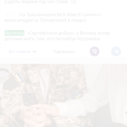
радять медики під час спеки
photo_camera
16:11
На Тульчинщині ВАЗ збив 67-річного
велосипедиста. Потерпілий в лікарні
«Сертифікати добра»: у Вінниці знову
Від читача
допомагають тим, хто потребує підтримки
Всі новини
Підпишись