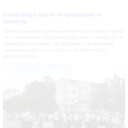
Атмосфера свята та прощання зі
школою
Свято останнього дзвоника зібрало на подвір’ї ліцею
сотні вихованців. Особливим цей день став для 95-ти
одинадцятикласників, які кружляли у фінальному
шкільному вальсі та готуються зробити крок у
доросле життя.