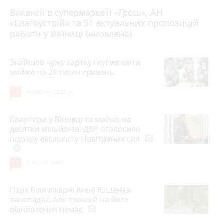
Вакансії в супермаркеті «Грош», АН
4 серпня 2026 р.
«Благоустрій» та 51 актуальних пропозицій
роботи у Вінниці (оновлено)
Знайшов чужу картку і купив квіти
майже на 20 тисяч гривень
19
4 серпня 2026 р.
Квартири у Вінниці та майно на
десятки мільйонів: ДБР оголосило
підозру екслогісту Повітряних сил
photo_camera
play_circle_filled
19
5 годин тому
Парк біля лікарні імені Ющенка
занепадає. Але грошей на його
відновлення немає
photo_camera