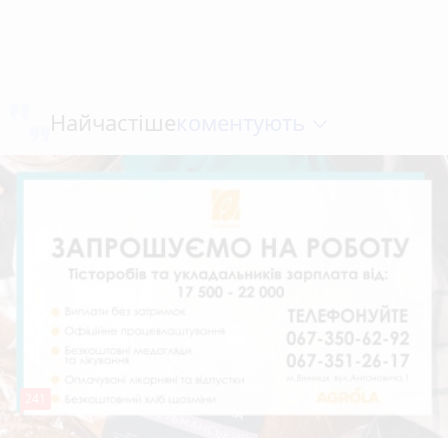
коментують
Найчастіше
241