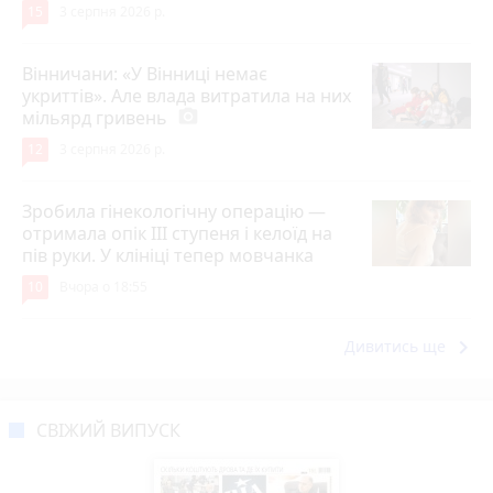
15
3 серпня 2026 р.
Вінничани: «У Вінниці немає
укриттів». Але влада витратила на них
мільярд гривень
photo_camera
12
3 серпня 2026 р.
Зробила гінекологічну операцію —
отримала опік ІІІ ступеня і келоїд на
пів руки. У клініці тепер мовчанка
10
Вчора о 18:55
keyboard_arrow_right
Дивитись ще
СВІЖИЙ ВИПУСК