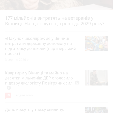
177 мільйонів витратять на ветеранів у
Вінниці. На що підуть ці гроші до 2029 року?
«Пакунок школяра»: де у Вінниці
витратити державну допомогу на
підготовку до школи (партнерський
проєкт)
3 серпня 2026 р.
Квартири у Вінниці та майно на
десятки мільйонів: ДБР оголосило
підозру екслогісту Повітряних сил
photo_camera
play_circle_filled
19
5 годин тому
Допоможуть у тяжку хвилину: