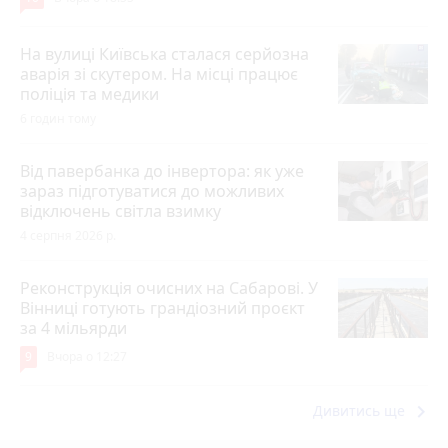
На вулиці Київська сталася серйозна
аварія зі скутером. На місці працює
поліція та медики
6 годин тому
Від павербанка до інвертора: як уже
зараз підготуватися до можливих
відключень світла взимку
4 серпня 2026 р.
Реконструкція очисних на Сабарові. У
Вінниці готують грандіозний проєкт
за 4 мільярди
9
Вчора о 12:27
keyboard_arrow_right
Дивитись ще