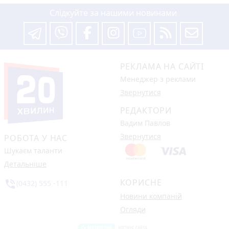
Слідкуйте за нашими новинами
РЕКЛАМА НА САЙТІ
Менеджер з реклами
Звернутися
РЕДАКТОРИ
Вадим Павлов
Звернутися
РОБОТА У НАС
Шукаєм таланти
Детальніше
КОРИСНЕ
phone_in_talk
(0432) 555 -111
Новини компаній
Огляди