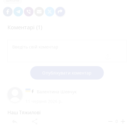
Коментарі (1)
Опублікувати коментар
Валентина Шевчук
11 червня 2026 р.
Наш Тяжилові
reply
share
remove
add
0