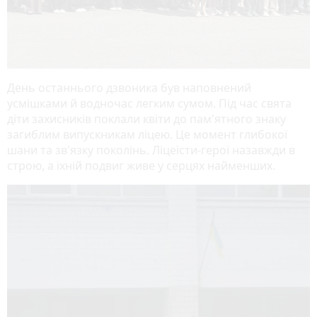
День останнього дзвоника був наповнений
усмішками й водночас легким сумом. Під час свята
діти захисників поклали квіти до пам'ятного знаку
загиблим випускникам ліцею. Це момент глибокої
шани та зв'язку поколінь. Ліцеїсти-герої назавжди в
строю, а їхній подвиг живе у серцях найменших.