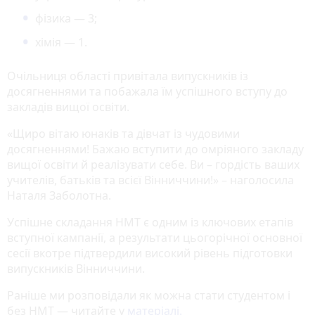
фізика — 3;
хімія — 1.
Очільниця області привітала випускників із
досягненнями та побажала їм успішного вступу до
закладів вищої освіти.
«Щиро вітаю юнаків та дівчат із чудовими
досягненнями! Бажаю вступити до омріяного закладу
вищої освіти й реалізувати себе. Ви – гордість ваших
учителів, батьків та всієї Вінниччини!» – наголосила
Наталя Заболотна.
Успішне складання НМТ є одним із ключових етапів
вступної кампанії, а результати цьогорічної основної
сесії вкотре підтвердили високий рівень підготовки
випускників Вінниччини.
Раніше ми розповідали як можна стати студентом і
без НМТ — читайте у
матеріалі.