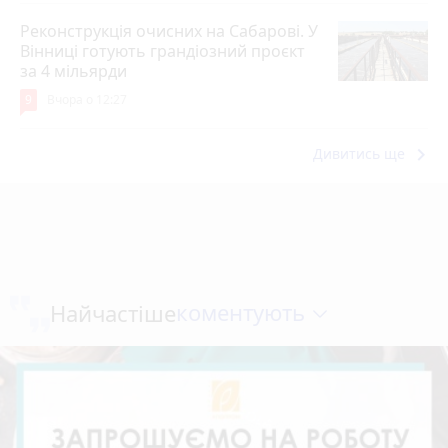
Реконструкція очисних на Сабарові. У
Вінниці готують грандіозний проєкт
за 4 мільярди
9
Вчора о 12:27
keyboard_arrow_right
Дивитись ще
коментують
Найчастіше