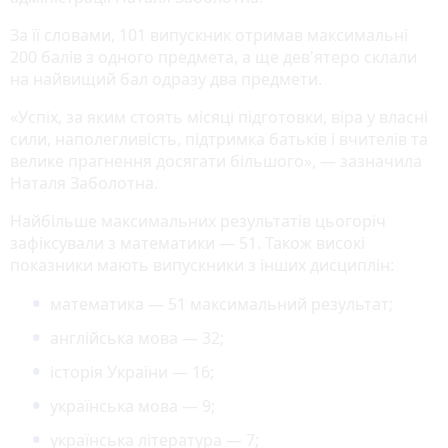
За її словами, 101 випускник отримав максимальні
200 балів з одного предмета, а ще дев'ятеро склали
на найвищий бал одразу два предмети.
«Успіх, за яким стоять місяці підготовки, віра у власні
сили, наполегливість, підтримка батьків і вчителів та
велике прагнення досягати більшого», — зазначила
Наталя Заболотна.
Найбільше максимальних результатів цьогоріч
зафіксували з математики — 51. Також високі
показники мають випускники з інших дисциплін:
математика — 51 максимальний результат;
англійська мова — 32;
історія України — 16;
українська мова — 9;
українська література — 7;