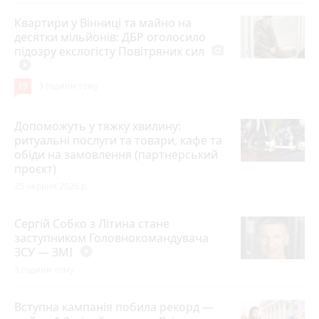
Квартири у Вінниці та майно на
десятки мільйонів: ДБР оголосило
підозру екслогісту Повітряних сил
photo_camera
play_circle_filled
19
3 години тому
Допоможуть у тяжку хвилину:
ритуальні послуги та товари, кафе та
обіди на замовлення (партнерський
проєкт)
25 червня 2026 р.
Сергій Собко з Літина стане
заступником Головнокомандувача
ЗСУ — ЗМІ
play_circle_filled
3 години тому
Вступна кампанія побила рекорд —