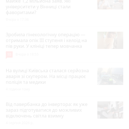
майже 1,2 мільйона заяв. Які
університети у Вінниці стали
фаворитами?
Вчора о 17:36
Зробила гінекологічну операцію —
отримала опік ІІІ ступеня і келоїд на
пів руки. У клініці тепер мовчанка
10
Вчора о 18:55
На вулиці Київська сталася серйозна
аварія зі скутером. На місці працює
поліція та медики
4 години тому
Від павербанка до інвертора: як уже
зараз підготуватися до можливих
відключень світла взимку
4 серпня 2026 р.