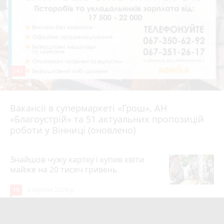
241
Вакансії в супермаркеті «Грош», АН
4 серпня 2026 р.
«Благоустрій» та 51 актуальних пропозицій
роботи у Вінниці (оновлено)
Знайшов чужу картку і купив квіти
майже на 20 тисяч гривень
19
4 серпня 2026 р.
Квартири у Вінниці та майно на