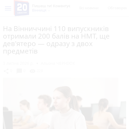
Пишеш ти! Коментує
Всі новини
Обговорен
Вінниця
На Вінниччині 110 випускників
отримали 200 балів на НМТ, ще
дев'ятеро — одразу з двох
предметів
3 липня 2026 р.
Альона ЧЕРНІЮК
chat_bubble
share
visibility
0
0
228