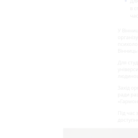
Для
в с
час
У Вінниц
організу
психолог
Вінницьк
Для сту
універс
людиноце
Захід ор
ради ра
«Гармоні
Під час 
доступн