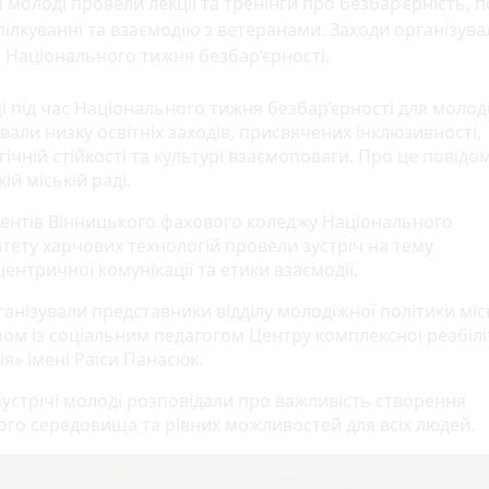
 молоді провели лекції та тренінги про безбар’єрність, п
пілкуванні та взаємодію з ветеранами. Заходи організува
 Національного тижня безбар’єрності.
і під час Національного тижня безбар’єрності для молод
вали низку освітніх заходів, присвячених інклюзивності,
ічній стійкості та культурі взаємоповаги. Про це
повідо
ій міській раді.
дентів Вінницького фахового коледжу Національного
итету харчових технологій провели зустріч на тему
нтричної комунікації та етики взаємодії.
ганізували представники відділу молодіжної політики міс
зом із соціальним педагогом Центру комплексної реабіліт
я» імені Раїси Панасюк.
зустрічі молоді розповідали про важливість створення
ого середовища та рівних можливостей для всіх людей.