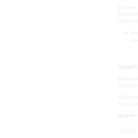
До речі,
безкошт
цього у
Без
зам
Читайт
Відео п
Вінниць
«Добре х
зустріти
Додайт
освіта