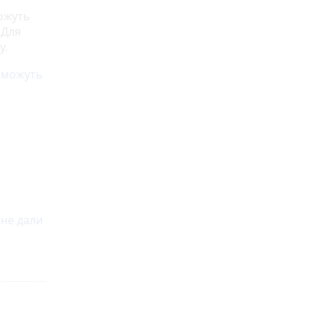
можуть
 Для
у.
ю можуть
 не дали