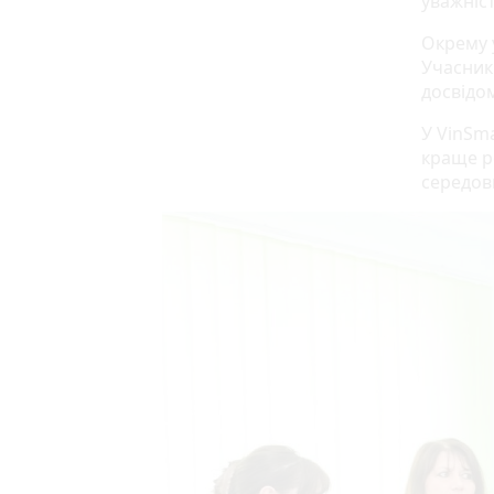
уважніс
Окрему 
Учасник
досвідо
У VinSm
краще р
середов