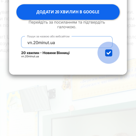
ть до людей та повагу у повсякденному житті.
увагу приділили взаємодії з військовими та ветеранами.
ДОДАТИ 20 ХВИЛИН В GOOGLE
и поспілкувалися з оборонцями, які поділилися власним
м повернення до цивільного життя після служби та пора
art Центрі зазначили, що такі проєкти допомагають мол
озуміти ветеранів та формувати більш відкрите й чуйне
ище у громаді.