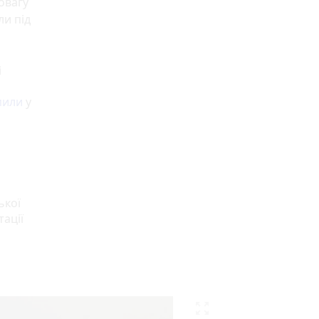
овагу
ли під
і
мили
у
ької
ації
