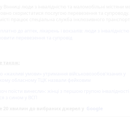
 у Вінниці люди з інвалідністю та маломобільні містяни 
овно скористатися послугою перевезення та супроводу.
 місті працює спеціальна служба інклюзивного транспорт
платно до аптек, лікарень і вокзалів: люди з інвалідніст
овити перевезення та супровід
е також:
ро «жахливі умови» утримання військовозобов'язаних у
кому обласному ТЦК назвали фейковим
оч поїсти винесли»: жінці з першою групою інвалідності
ся з сином у ВСП
е 20 хвилин до вибраних джерел у
Google