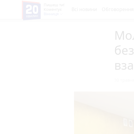
Пишеш ти!
Всі новини
Обговорення
Коментує
Вінниця
Мол
без
вза
30 травня