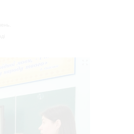
нень.
оді
