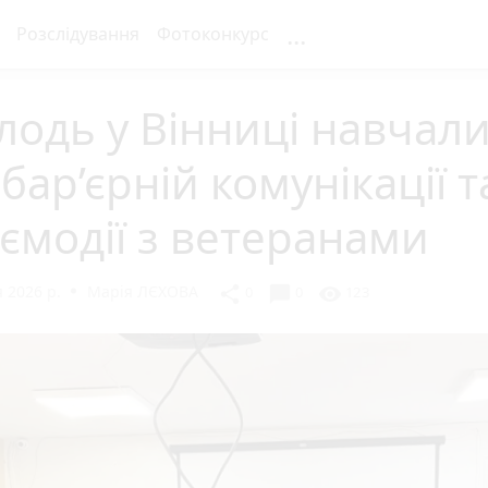
...
Розслідування
Фотоконкурс
одь у Вінниці навчал
бар’єрній комунікації т
ємодії з ветеранами
 2026 р.
Марія ЛЄХОВА
chat_bubble
share
visibility
0
0
123