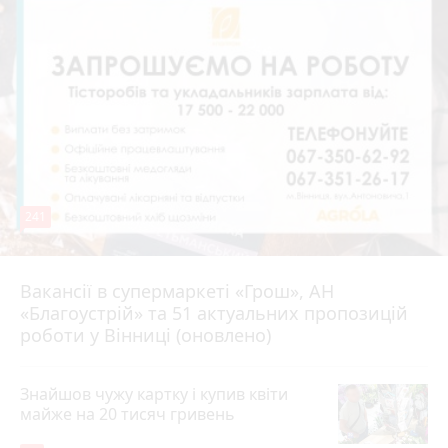
241
Вакансії в супермаркеті «Грош», АН
4 серпня 2026 р.
«Благоустрій» та 51 актуальних пропозицій
роботи у Вінниці (оновлено)
Знайшов чужу картку і купив квіти
майже на 20 тисяч гривень