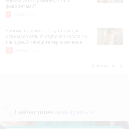
університети у Вінниці стали
фаворитами?
7
Вчора о 17:36
Зробила гінекологічну операцію —
отримала опік ІІІ ступеня і келоїд на
пів руки. У клініці тепер мовчанка
10
Вчора о 18:55
keyboard_arrow_right
Дивитись ще
коментують
Найчастіше