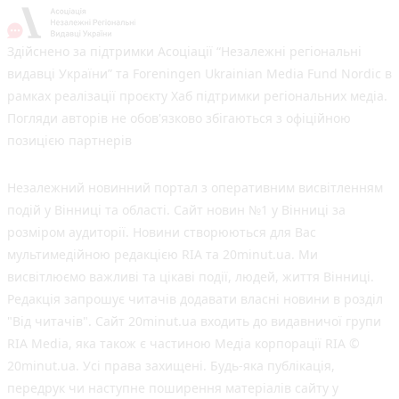
Здійснено за підтримки Асоціації “Незалежні регіональні
видавці України” та Foreningen Ukrainian Media Fund Nordic в
рамках реалізації проєкту Хаб підтримки регіональних медіа.
Погляди авторів не обов'язково збігаються з офіційною
позицією партнерів
Незалежний новинний портал з оперативним висвітленням
подій у Вінниці та області. Сайт новин №1 у Вінниці за
розміром аудиторії. Новини створюються для Вас
мультимедійною редакцією RIA та 20minut.ua. Ми
висвітлюємо важливі та цікаві події, людей, життя Вінниці.
Редакція запрошує читачів додавати власні новини в розділ
"Від читачів". Сайт 20minut.ua входить до видавничої групи
RIA Media, яка також є частиною Медіа корпорації RIA ©
20minut.ua. Усі права захищені. Будь-яка публiкацiя,
передрук чи наступне поширення матеріалів сайту у