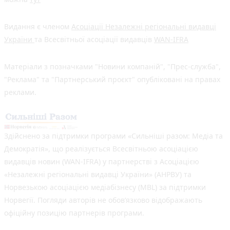
Видання є членом
Асоціації Незалежні регіональні видавці
України
та Всесвітньої асоціації видавців
WAN-IFRA
Матеріали з позначками "Новини компаній", "Прес-служба",
"Реклама" та "Партнерський проєкт" опубліковані на правах
реклами.
Здійснено за підтримки програми «Сильніші разом: Медіа та
Демократія», що реалізується Всесвітньою асоціацією
видавців новин (WAN-IFRA) у партнерстві з Асоціацією
«Незалежні регіональні видавці України» (АНРВУ) та
Норвезькою асоціацією медіабізнесу (MBL) за підтримки
Норвегії. Погляди авторів не обов’язково відображають
офіційну позицію партнерів програми.