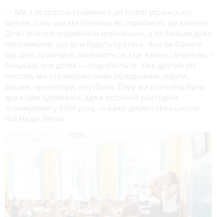
— Ми з острахом ставились до Нової української
школи, тому що ми боялись як сприймуть це вчителі.
Діти і вчителі сприйняли нормально, а от батьки дуже
переживали, що діти будуть гратись. Але ви бачите
що діти, граючись, навчаються. І це важко і вчителю, і
батькам, але дітям — подобається. Уже другий рік
поспіль ми отримуємо нове обладнання, парти,
дошки, проектори, ноутбуки. Тому ми спочатку були
дуже цим здивовані, адже останній раз парти
отримували у 1994 році, — каже директорка школи
№3 Надія Лепко.