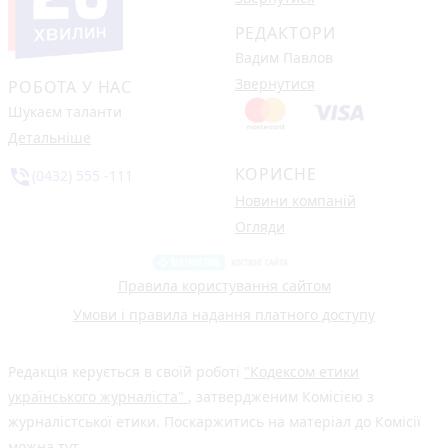
РЕДАКТОРИ
Вадим Павлов
Звернутися
РОБОТА У НАС
Шукаєм таланти
Детальніше
КОРИСНЕ
phone_in_talk
(0432) 555 -111
Новини компаній
Огляди
Правила користування сайтом
Умови і правила надання платного доступу
Редакція керується в своїй роботі
"Кодексом етики
українського журналіста"
, затвердженим Комісією з
журналістської етики. Поскаржитись на матеріал до Комісії
можна
тут