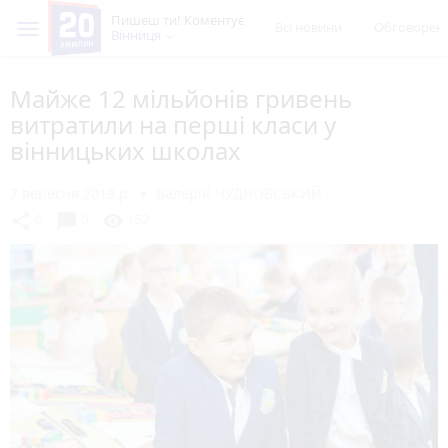
Пишеш ти! Коментує
Всі новини
Обговорен
Вінниця
Майже 12 мільйонів гривень
витратили на перші класи у
вінницьких школах
7 вересня 2019 р.
Валерій ЧУДНОВСЬКИЙ
chat_bubble
share
visibility
0
0
152