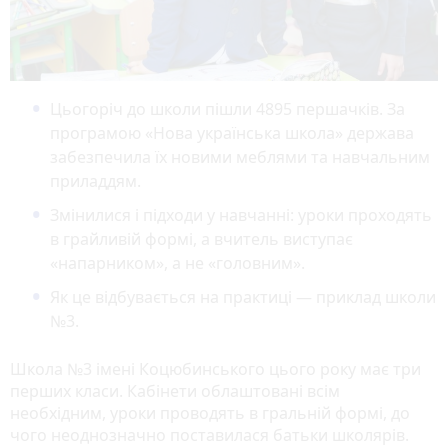
Цьогоріч до школи пішли 4895 першачків. За
програмою «Нова українська школа» держава
забезпечила їх новими меблями та навчальним
приладдям.
Змінилися і підходи у навчанні: уроки проходять
в грайливій формі, а вчитель виступає
«напарником», а не «головним».
Як це відбувається на практиці — приклад школи
№3.
Школа №3 імені Коцюбинського цього року має три
перших класи. Кабінети облаштовані всім
необхідним, уроки проводять в гральній формі, до
чого неоднозначно поставилася батьки школярів.