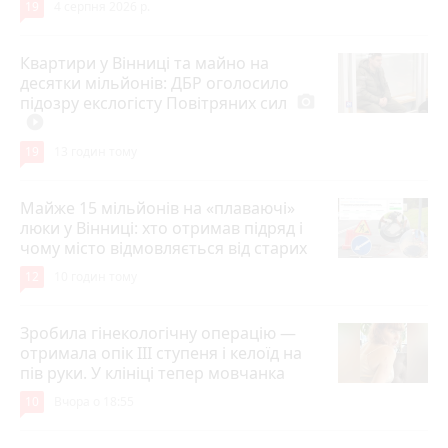
19
4 серпня 2026 р.
Квартири у Вінниці та майно на
десятки мільйонів: ДБР оголосило
підозру екслогісту Повітряних сил
photo_camera
play_circle_filled
19
13 годин тому
Майже 15 мільйонів на «плаваючі»
люки у Вінниці: хто отримав підряд і
чому місто відмовляється від старих
12
10 годин тому
Зробила гінекологічну операцію —
отримала опік ІІІ ступеня і келоїд на
пів руки. У клініці тепер мовчанка
10
Вчора о 18:55