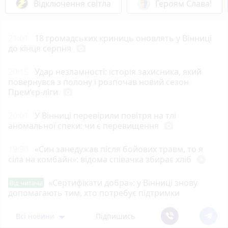
Відключення світла
Героям Слава!
21:01
18 громадських криниць оновлять у Вінниці
до кінця серпня
photo_camera
20:15
Удар незламності: історія захисника, який
повернувся з полону і розпочав новий сезон
Прем’єр-ліги
photo_camera
20:01
У Вінниці перевірили повітря на тлі
аномальної спеки: чи є перевищення
photo_camera
19:30
«Син занедужав після бойових травм, то я
сіла на комбайн»: відома співачка збирає хліб
play_circle_filled
«Сертифікати добра»: у Вінниці знову
Від читача
допомагають тим, хто потребує підтримки
Всі новини
Підпишись