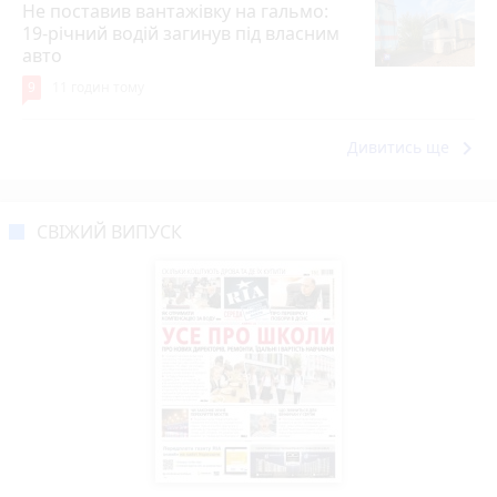
Не поставив вантажівку на гальмо:
19-річний водій загинув під власним
авто
9
11 годин тому
keyboard_arrow_right
Дивитись ще
СВІЖИЙ ВИПУСК