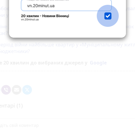
«боєчкою» читаємо молитву націоналіста»: що запитува
и у бійців Третьої штурмової
ріне Ілля»: мати полеглого воїна запрошує на відпочинок 
кає?
період війни найбільше квартир у «Муніципальному житл
бюджетники?
е 20 хвилин до вибраних джерел у
Google
нтарі (1)