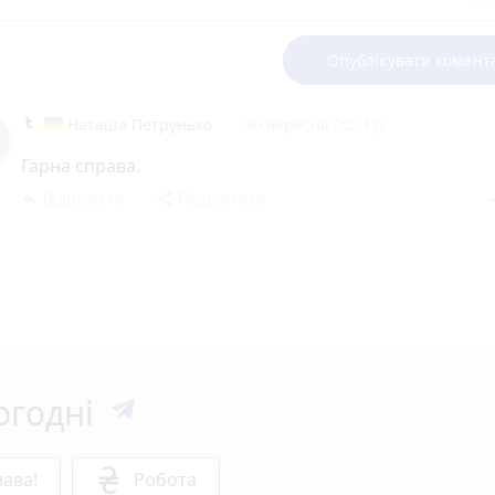
Опублікувати комент
Наташа Петрунько
30 вересня 2024 р.
Гарна справа.
Відповісти
Поділитися
reply
share
rem
огодні
ава!
Робота