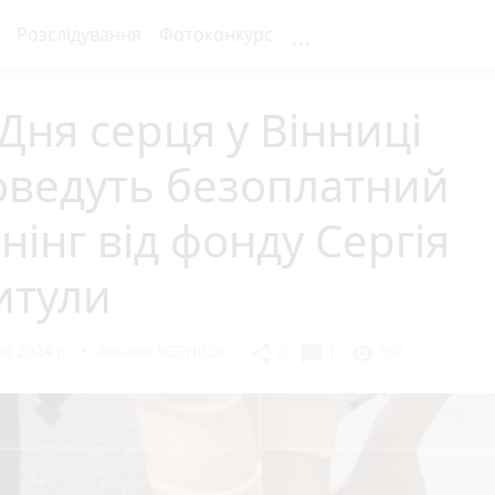
...
Розслідування
Фотоконкурс
Дня серця у Вінниці
оведуть безоплатний
нінг від фонду Сергія
итули
я 2024 р.
Альона ЧЕРНІЮК
chat_bubble
share
visibility
0
1
157