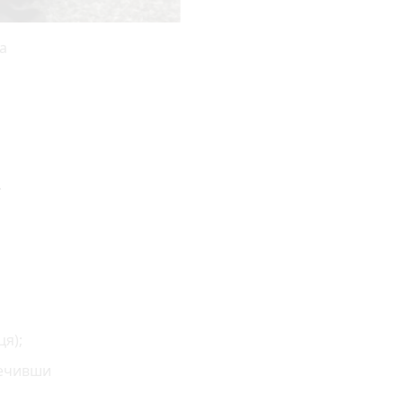
а
р
.
ця);
печивши