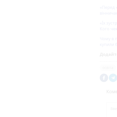
«Перед 
вінничан
«Їх зуст
Кого че
Чому в 
купили 
Додайт
освіта
Коме