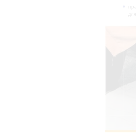
пр
для