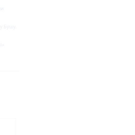
ли
у Бушу.
і»