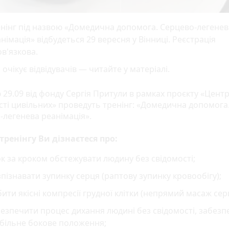
нінг під назвою «Домедична допомога. Серцево-легенев
німація» відбудеться 29 вересня у Вінниці. Реєстрація
в'язкова.
очікує відвідувачів — читайте у матеріалі.
 29.09 від фонду Сергія Притули в рамках проєкту «Цент
сті цивільних» проведуть тренінг: «Домедична допомога
-легенева реанімація».
 тренінгу Ви дізнаєтеся про:
к за кроком обстежувати людину без свідомості;
пізнавати зупинку серця (раптову зупинку кровообігу);
ити якісні компресії грудної клітки (непрямий масаж сер
езпечити процес дихання людині без свідомості, забез
більне бокове положення;