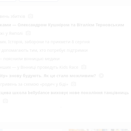
photo_camera
вень збитків
иками — Олександром Кушніром та Віталієм Терновським
photo_camera
жі у Ямполі
вих. Історія, заборони та прикмети 8 серпня
у допомагають тим, хто потребує підтримки
— пояснили вінницькі медики
photo_camera
енших — у Вінниці проведуть Kids Race
play_circle_filled
ity» знову будують. Як це стало можливим?
photo_camera
гривень за схемою «родич у біді»
ісцева школа bellydance виховує нове покоління танцівниць
photo_camera
photo_camera
 автомобіль під час негоди
зятині
вав романтичний концерт літнім вінничанам