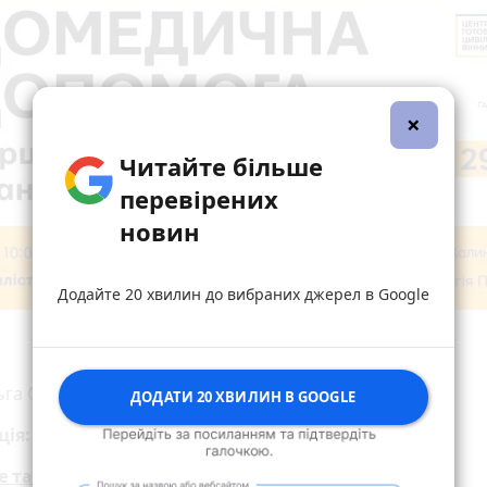
×
Читайте більше
перевірених
новин
Додайте 20 хвилин до вибраних джерел в Google
га Солоненко, Владислав Ялов, Тетяна Калинич.
ДОДАТИ 20 ХВИЛИН В GOOGLE
ція:
ТУТ
е також: