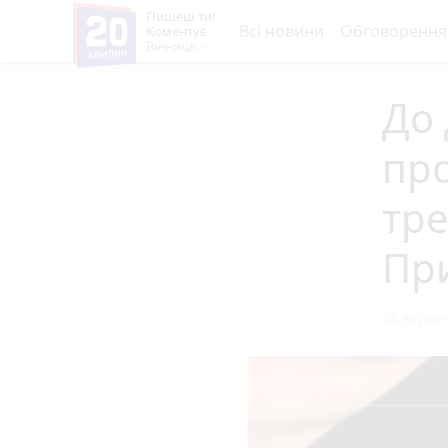
Пишеш ти!
Всі новини
Обговорення
Коментує
Вінниця
До 
пр
тре
Пр
26 вересн