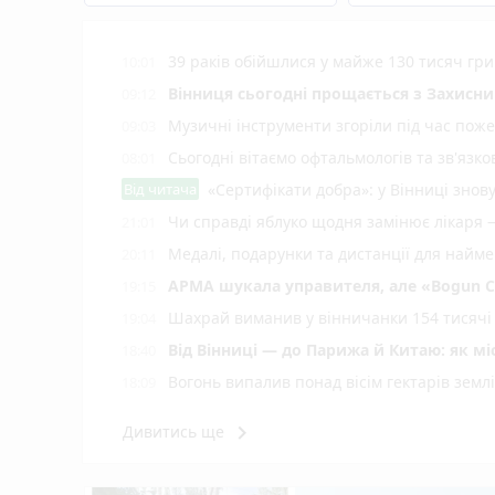
39 раків обійшлися у майже 130 тисяч гри
10:01
Вінниця сьогодні прощається з Захисн
09:12
Музичні інструменти згоріли під час поже
09:03
Сьогодні вітаємо офтальмологів та зв'язко
08:01
Від читача
«Сертифікати добра»: у Вінниці знов
Чи справді яблуко щодня замінює лікаря 
21:01
Медалі, подарунки та дистанції для найм
20:11
АРМА шукала управителя, але «Bogun C
19:15
Шахрай виманив у вінничанки 154 тисячі 
19:04
Від Вінниці — до Парижа й Китаю: як м
18:40
Вогонь випалив понад вісім гектарів землі
18:09
У Вінниці дерево впало на припаркований
17:03
keyboard_arrow_right
Дивитись ще
15-річний підліток потонув на ставку в Ко
16:02
Бард із Маріуполя Богдан Коваль влашту
15:13