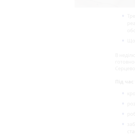
Тре
реа
обо
Що 
В неділю
готовно
Серцево
Під час
кро
роз
роб
заб
ста