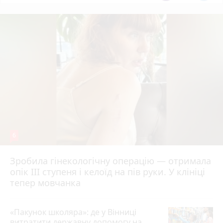
6
Зробила гінекологічну операцію — отримала
опік ІІІ ступеня і келоїд на пів руки. У клініці
тепер мовчанка
«Пакунок школяра»: де у Вінниці
витратити державну допомогу на