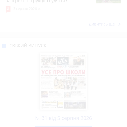
за її реконструкцію судяться
8
3 серпня 2026 р.
keyboard_arrow_right
Дивитись ще
СВІЖИЙ ВИПУСК
№ 31 від 5 серпня 2026