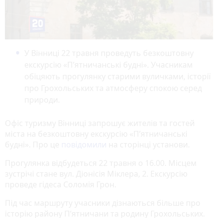
У Вінниці 22 травня проведуть безкоштовну
екскурсію «П’ятничанські будні». Учасникам
обіцяють прогулянку старими вуличками, історії
про Грохольських та атмосферу спокою серед
природи.
Офіс туризму Вінниці запрошує жителів та гостей
міста на безкоштовну екскурсію «П’ятничанські
будні». Про це
повідомили
на сторінці установи.
Прогулянка відбудеться 22 травня о 16.00. Місцем
зустрічі стане вул. Діонісія Міклера, 2. Екскурсію
проведе гідеса Соломія Грон.
Під час маршруту учасники дізнаються більше про
історію району П’ятничани та родину Грохольських.