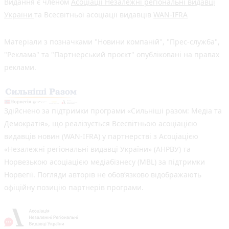
Видання є членом
Асоціації Незалежні регіональні видавці
України
та Всесвітньої асоціації видавців
WAN-IFRA
Матеріали з позначками "Новини компаній", "Прес-служба",
"Реклама" та "Партнерський проєкт" опубліковані на правах
реклами.
Здійснено за підтримки програми «Сильніші разом: Медіа та
Демократія», що реалізується Всесвітньою асоціацією
видавців новин (WAN-IFRA) у партнерстві з Асоціацією
«Незалежні регіональні видавці України» (АНРВУ) та
Норвезькою асоціацією медіабізнесу (MBL) за підтримки
Норвегії. Погляди авторів не обов’язково відображають
офіційну позицію партнерів програми.