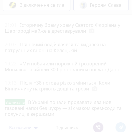
Відключення світла
Героям Слава!
21:01
Історичну браму храму Святого Флоріана у
Шаргороді майже відреставрували
photo_camera
20:07
П'янючий водій лаявся та кидався на
патрульних вночі на Келецькій
19:22
«Ми побачили порожній і розорений
Могилів»: знайшли 300-річні записи посла з Данії
19:13
Після +38 погода різко зміниться. Коли
Вінниччину накриють дощі та грози
photo_camera
В Україні почали продавати два нові
Від читача
газовані напої без цукру — зі смаком крем-соди та
полуниці з вершками
Всі новини
Підпишись