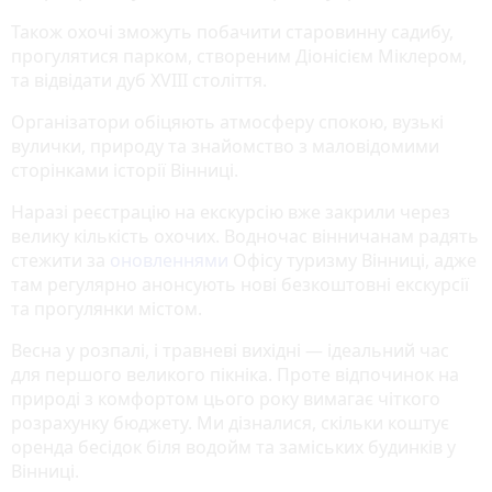
Також охочі зможуть побачити старовинну садибу,
прогулятися парком, створеним Діонісієм Міклером,
та відвідати дуб XVIII століття.
Організатори обіцяють атмосферу спокою, вузькі
вулички, природу та знайомство з маловідомими
сторінками історії Вінниці.
Наразі реєстрацію на екскурсію вже закрили через
велику кількість охочих. Водночас вінничанам радять
стежити за
оновленнями
Офісу туризму Вінниці, адже
там регулярно анонсують нові безкоштовні екскурсії
та прогулянки містом.
Весна у розпалі, і травневі вихідні — ідеальний час
для першого великого пікніка. Проте відпочинок на
природі з комфортом цього року вимагає чіткого
розрахунку бюджету. Ми дізналися, скільки коштує
оренда бесідок біля водойм та заміських будинків у
Вінниці.