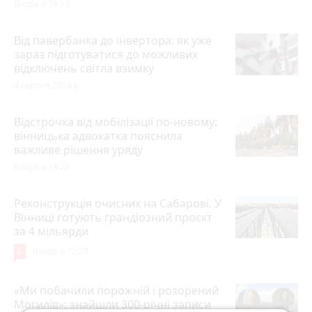
Вчора о 19:13
Від павербанка до інвертора: як уже
зараз підготуватися до можливих
відключень світла взимку
4 серпня 2026 р.
Відстрочка від мобілізації по-новому:
вінницька адвокатка пояснила
важливе рішення уряду
Вчора о 14:20
Реконструкція очисних на Сабарові. У
Вінниці готують грандіозний проєкт
за 4 мільярди
8
Вчора о 12:27
«Ми побачили порожній і розорений
Могилів»: знайшли 300-річні записи