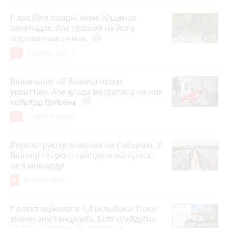
Парк біля лікарні імені Ющенка
занепадає. Але грошей на його
відновлення немає
photo_camera
15
3 серпня 2026 р.
Вінничани: «У Вінниці немає
укриттів». Але влада витратила на них
мільярд гривень
photo_camera
12
3 серпня 2026 р.
Реконструкція очисних на Сабарові. У
Вінниці готують грандіозний проєкт
за 4 мільярди
8
Вчора о 12:27
Проєкт оцінили в 1,4 мільйона. Поки
вінничани танцюють біля «Райдуги»,