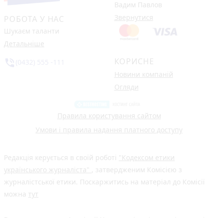
Вадим Павлов
Звернутися
РОБОТА У НАС
Шукаєм таланти
Детальніше
КОРИСНЕ
phone_in_talk
(0432) 555 -111
Новини компаній
Огляди
Правила користування сайтом
Умови і правила надання платного доступу
Редакція керується в своїй роботі
"Кодексом етики
українського журналіста"
, затвердженим Комісією з
журналістської етики. Поскаржитись на матеріал до Комісії
можна
тут