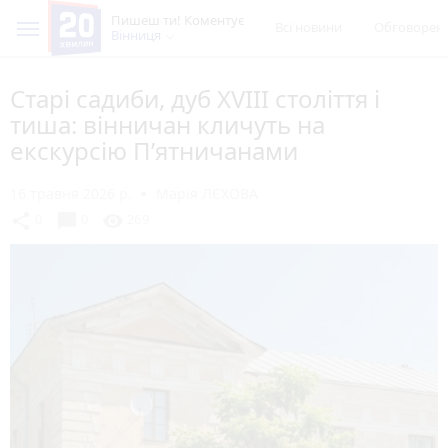
Пишеш ти! Коментує
Всі новини
Обговорен
Вінниця
Старі садиби, дуб XVIII століття і
тиша: вінничан кличуть на
екскурсію П’ятничанами
16 травня 2026 р.
Марія ЛЄХОВА
chat_bubble
share
visibility
0
0
269