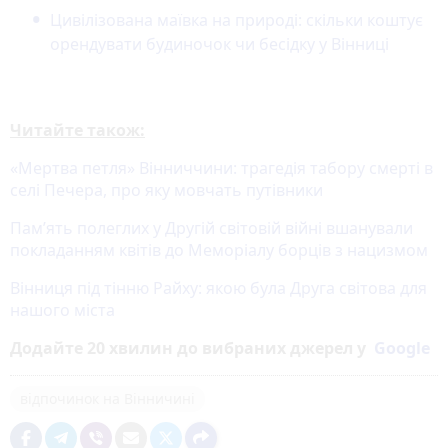
Цивілізована маївка на природі: скільки коштує
орендувати будиночок чи бесідку у Вінниці
Читайте також:
«Мертва петля» Вінниччини: трагедія табору смерті в
селі Печера, про яку мовчать путівники
Пам’ять полеглих у Другій світовій війні вшанували
покладанням квітів до Меморіалу борців з нацизмом
Вінниця під тінню Райху: якою була Друга світова для
нашого міста
Додайте 20 хвилин до вибраних джерел у
Google
відпочинок на Вінничині