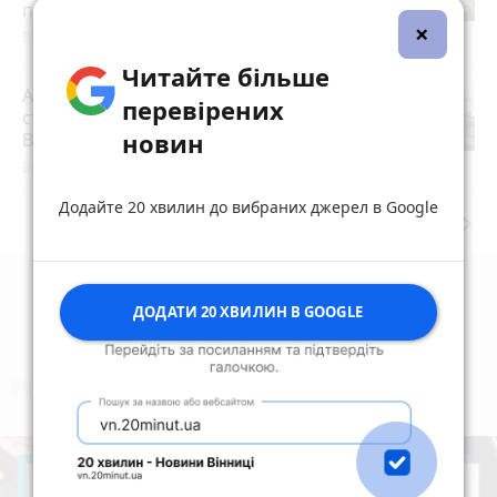
посла з Данії
×
Вчора о 19:22
Читайте більше
Атака росії забрала життя людей на
перевірених
станції Квітнева: поїзди до
новин
Вінниччини запізнюються
photo_camera
Вчора об 11:25
Додайте 20 хвилин до вибраних джерел в Google
keyboard_arrow_right
Дивитись ще
ДОДАТИ 20 ХВИЛИН В GOOGLE
коментують
Найчастіше