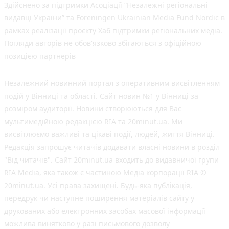
Здійснено за підтримки Асоціації “Незалежні регіональні
видавці України” та Foreningen Ukrainian Media Fund Nordic в
рамках реалізації проєкту Хаб підтримки регіональних медіа.
Погляди авторів не обов'язково збігаються з офіційною
позицією партнерів
Незалежний новинний портал з оперативним висвітленням
подій у Вінниці та області. Сайт новин №1 у Вінниці за
розміром аудиторії. Новини створюються для Вас
мультимедійною редакцією RIA та 20minut.ua. Ми
висвітлюємо важливі та цікаві події, людей, життя Вінниці.
Редакція запрошує читачів додавати власні новини в розділ
"Від читачів". Сайт 20minut.ua входить до видавничої групи
RIA Media, яка також є частиною Медіа корпорації RIA ©
20minut.ua. Усі права захищені. Будь-яка публiкацiя,
передрук чи наступне поширення матеріалів сайту у
друкованих або електронних засобах масової інформації
можлива винятково у разі письмового дозволу