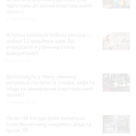
підготовку до школи (партнерський
проєкт)
3 серпня 2026 р.
Вступна кампанія побила рекорд —
майже 1,2 мільйона заяв. Які
університети у Вінниці стали
фаворитами?
Вчора о 17:36
Допоможуть у тяжку хвилину:
ритуальні послуги та товари, кафе та
обіди на замовлення (партнерський
проєкт)
25 червня 2026 р.
Після +38 погода різко зміниться.
Коли Вінниччину накриють дощі та
грози
photo_camera