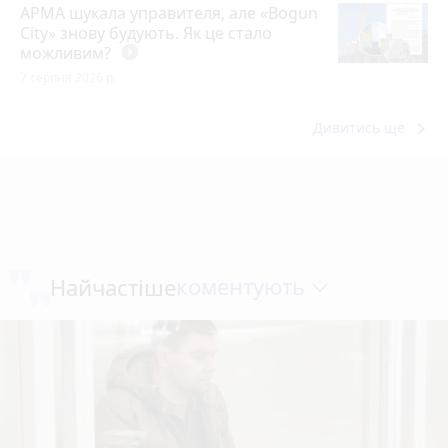
АРМА шукала управителя, але «Bogun
City» знову будують. Як це стало
можливим?
play_circle_filled
7 серпня 2026 р.
keyboard_arrow_right
Дивитись ще
коментують
Найчастіше