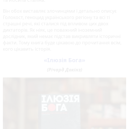
та Йосипа Сталіна.
Він обох виставляє злочинцями і детально описує
Голокост, геноцид українського регіону та всі ті
страшні речі, які сталися під впливом цих двох
диктаторів. Як ніяк, це поважний іноземний
дослідник, який немає підстав викривляти історичні
факти. Тому книга буде цікавою до прочитання всім,
кого цікавить історія.
«Ілюзія Бога»
(Річард Докінз)