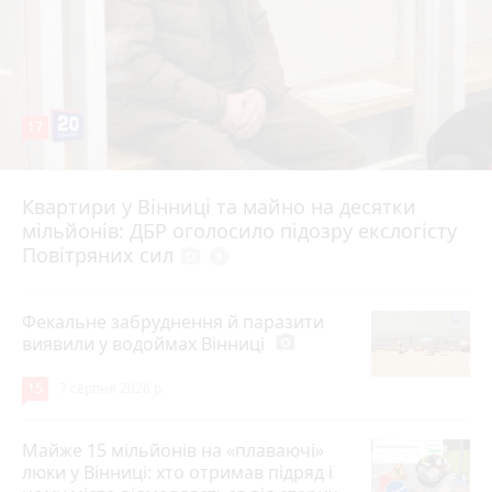
17
Квартири у Вінниці та майно на десятки
6 серпня 2026 р.
мільйонів: ДБР оголосило підозру екслогісту
Повітряних сил
photo_camera
play_circle_filled
Фекальне забруднення й паразити
виявили у водоймах Вінниці
photo_camera
15
7 серпня 2026 р.
Майже 15 мільйонів на «плаваючі»
люки у Вінниці: хто отримав підряд і