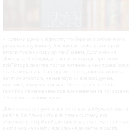
– Коли ми їдемо у відпустку, то беремо з собою якусь
розважальну книжку. Але інколи треба взяти ще й
інтелектуальну пару до такої книги. Дослідження
Докінза добре підійдуть до цієї ситуації. Протягом
всієї історії людства постає питання, а чи справді існує
якась вища сила. І автор, якого всі давно вважають
затятим атеїстом, не нав’язуючи власної думки,
пояснює, чому Бога немає. Через це його пошта
постійно переповнена повідомленнями та погрозами
з боку розгніваних вірян.
Докінз хоче зрозуміти, для чого взагалі була вигадана
релігія. Він тлумачить її як певну систему, яка
з’явилася у потрібний для цивілізації час. На сторінках
книги можна знайти відсилання до витоків релігії,