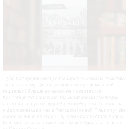
– Два попередні місяці я підбирав книжки на тематику
тоталітаризму. Цією книжкою я хочу закрити цей
гештальт і більше до нього не повертатися.
Концепція тут банальна: під «кривавими землями»
автор має на увазі східний регіон Європи. Ті землі, за
які воювали ще з часів Римської імперії. Тільки тут він
охоплює лише XX сторіччя, коли Європа стала полем
бою між тоталітарними системами Адольфа Гітлера