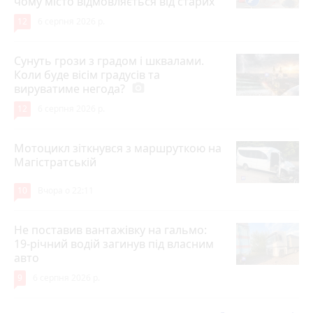
чому місто відмовляється від старих
12
6 серпня 2026 р.
Сунуть грози з градом і шквалами.
Коли буде вісім градусів та
вируватиме негода?
photo_camera
12
6 серпня 2026 р.
Мотоцикл зіткнувся з маршруткою на
Магістратській
10
Вчора о 22:11
Не поставив вантажівку на гальмо:
19-річний водій загинув під власним
авто
9
6 серпня 2026 р.