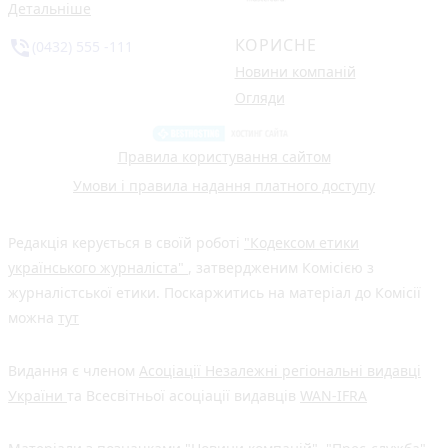
Детальніше
КОРИСНЕ
phone_in_talk
(0432) 555 -111
Новини компаній
Огляди
Правила користування сайтом
Умови і правила надання платного доступу
Редакція керується в своїй роботі
"Кодексом етики
українського журналіста"
, затвердженим Комісією з
журналістської етики. Поскаржитись на матеріал до Комісії
можна
тут
Видання є членом
Асоціації Незалежні регіональні видавці
України
та Всесвітньої асоціації видавців
WAN-IFRA