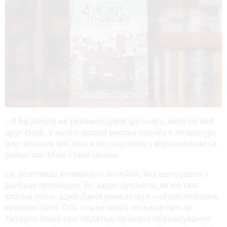
– Я би ніколи не рекомендував цю книгу, якби не мій
друг-сноб. У нього доволі висока планка в літературі,
але читання цієї книги він порівняв з відпочинком та
релаксом. Мені стало цікаво.
Це розповідь колишньої англійки, яка емігрувала у
данську провінцію. Усі зараз думають, як же там
класно жити, адже Данія вважається найщасливішою
країною світу. Ось тільки книга не лише про це.
Авторка пише про податки, правила облаштування