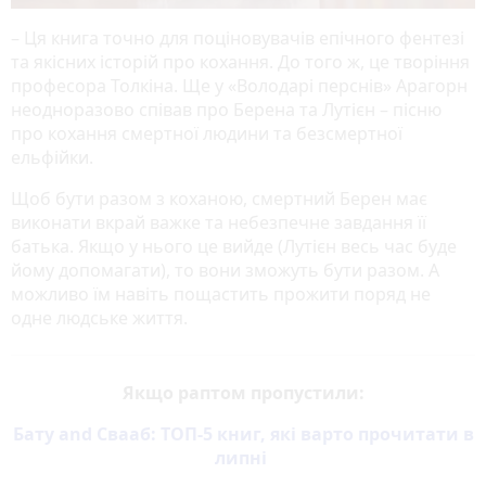
– Ця книга точно для поціновувачів епічного фентезі
та якісних історій про кохання. До того ж, це творіння
професора Толкіна. Ще у «Володарі перснів» Арагорн
неодноразово співав про Берена та Лутієн – пісню
про кохання смертної людини та безсмертної
ельфійки.
Щоб бути разом з коханою, смертний Берен має
виконати вкрай важке та небезпечне завдання її
батька. Якщо у нього це вийде (Лутієн весь час буде
йому допомагати), то вони зможуть бути разом. А
можливо їм навіть пощастить прожити поряд не
одне людське життя.
Якщо раптом пропустили:
Бату and Свааб: ТОП-5 книг, які варто прочитати в
липні