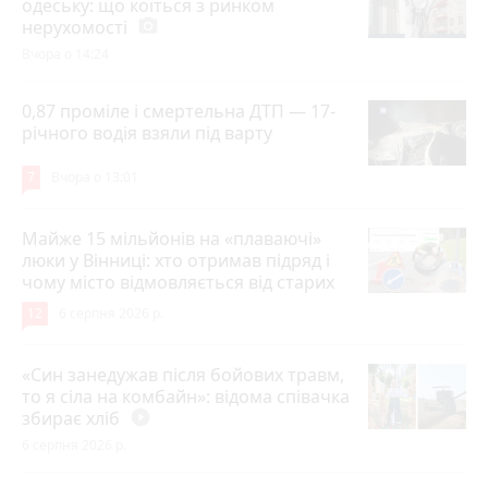
одеську: що коїться з ринком
нерухомості
photo_camera
Вчора о 14:24
0,87 проміле і смертельна ДТП — 17-
річного водія взяли під варту
7
Вчора о 13:01
Майже 15 мільйонів на «плаваючі»
люки у Вінниці: хто отримав підряд і
чому місто відмовляється від старих
12
6 серпня 2026 р.
«Син занедужав після бойових травм,
то я сіла на комбайн»: відома співачка
збирає хліб
play_circle_filled
6 серпня 2026 р.