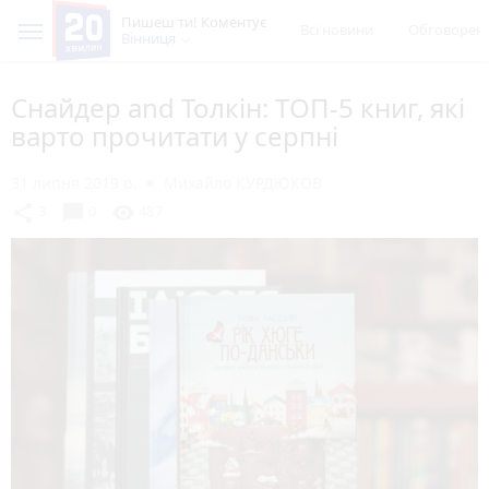
Пишеш ти! Коментує
Всі новини
Обговорен
Вінниця
Снайдер and Толкін: ТОП-5 книг, які
варто прочитати у серпні
31 липня 2019 р.
Михайло КУРДЮКОВ
chat_bubble
share
visibility
3
0
487