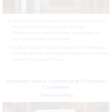
Кожного місяця редакція RIA/20хвилин разом із
консультантом Книгарні «Є» Олегом
Пенішкевичем відбирає п’ять книжок, які, на
його думку, варто прочитати.
У цій добірці ми зібрали твори Тімоті Снайдера,
Річарда Докінза, Володимира Єрмоленка, Гелени
Расселл та Джона Толкіна
«Криваві землі. Європа між Гітлером і
Сталіним»
(Тімоті Снайдер)