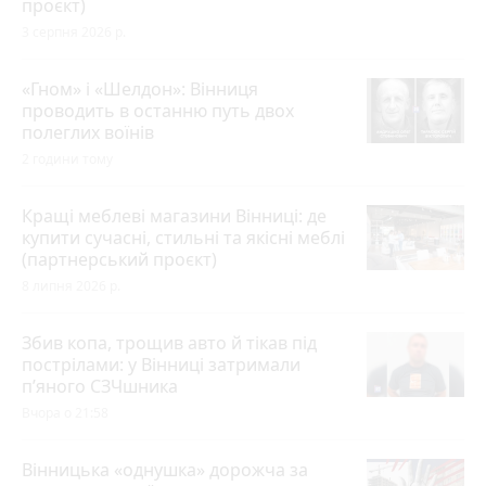
проєкт)
3 серпня 2026 р.
«Гном» і «Шелдон»: Вінниця
проводить в останню путь двох
полеглих воїнів
2 години тому
Кращі меблеві магазини Вінниці: де
купити сучасні, стильні та якісні меблі
(партнерський проєкт)
8 липня 2026 р.
Збив копа, трощив авто й тікав під
пострілами: у Вінниці затримали
п’яного СЗЧшника
Вчора о 21:58
Вінницька «однушка» дорожча за