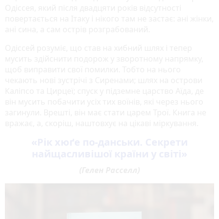
Одіссея, який після двадцяти років відсутності
повертається на Ітаку і нікого там не застає: ані жінки,
ані сина, а сам острів розграбований.
Одіссей розуміє, що став на хибний шлях і тепер
мусить здійснити подорож у зворотному напрямку,
щоб виправити свої помилки. Тобто на нього
чекають нові зустрічі з Сиренами; шлях на острови
Каліпсо та Цирцеї; спуск у підземне царство Аїда, де
він мусить побачити усіх тих воїнів, які через нього
загинули. Врешті, він має стати царем Трої. Книга не
вражає, а, скоріш, наштовхує на цікаві міркування.
«Рік хюґе по-данськи. Секрети
найщасливішої країни у світі»
(Гелен Расселл)