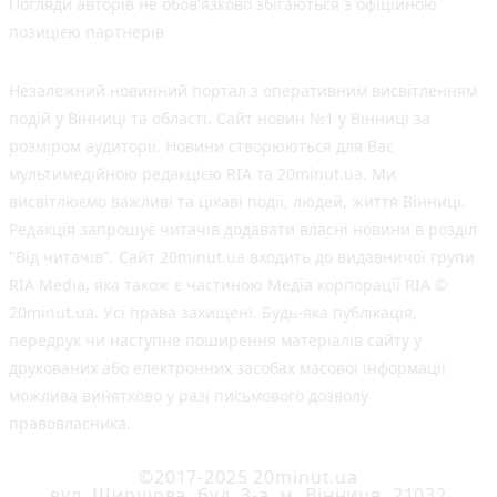
Погляди авторів не обов'язково збігаються з офіційною
позицією партнерів
Незалежний новинний портал з оперативним висвітленням
подій у Вінниці та області. Сайт новин №1 у Вінниці за
розміром аудиторії. Новини створюються для Вас
мультимедійною редакцією RIA та 20minut.ua. Ми
висвітлюємо важливі та цікаві події, людей, життя Вінниці.
Редакція запрошує читачів додавати власні новини в розділ
"Від читачів". Сайт 20minut.ua входить до видавничої групи
RIA Media, яка також є частиною Медіа корпорації RIA ©
20minut.ua. Усі права захищені. Будь-яка публiкацiя,
передрук чи наступне поширення матеріалів сайту у
друкованих або електронних засобах масової інформації
можлива винятково у разі письмового дозволу
правовласника.
©2017-2025 20minut.ua
вул. Ширшова, буд. 3-а, м. Вінниця, 21032