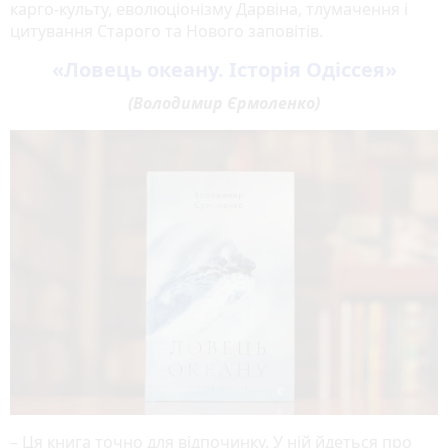
карго-культу, еволюціонізму Дарвіна, тлумачення і
цитування Старого та Нового заповітів.
«Ловець океану. Історія Одіссея»
(Володимир Єрмоленко)
– Ця книга точно для відпочинку. У ній йдеться про