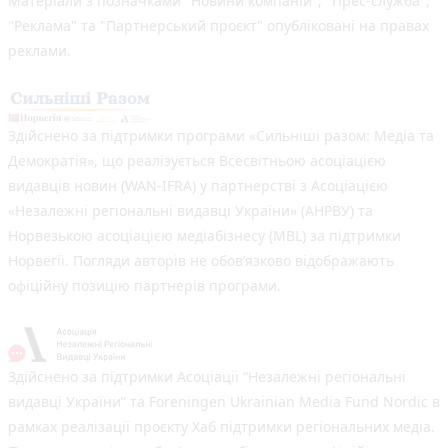
Матеріали з позначками "Новини компаній", "Прес-служба",
"Реклама" та "Партнерський проєкт" опубліковані на правах
реклами.
Здійснено за підтримки програми «Сильніші разом: Медіа та
Демократія», що реалізується Всесвітньою асоціацією
видавців новин (WAN-IFRA) у партнерстві з Асоціацією
«Незалежні регіональні видавці України» (АНРВУ) та
Норвезькою асоціацією медіабізнесу (MBL) за підтримки
Норвегії. Погляди авторів не обов’язково відображають
офіційну позицію партнерів програми.
Здійснено за підтримки Асоціації “Незалежні регіональні
видавці України” та Foreningen Ukrainian Media Fund Nordic в
рамках реалізації проєкту Хаб підтримки регіональних медіа.