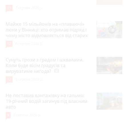
15
7 серпня 2026 р.
Майже 15 мільйонів на «плаваючі»
люки у Вінниці: хто отримав підряд і
чому місто відмовляється від старих
12
6 серпня 2026 р.
Сунуть грози з градом і шквалами.
Коли буде вісім градусів та
вируватиме негода?
photo_camera
12
6 серпня 2026 р.
Не поставив вантажівку на гальмо:
19-річний водій загинув під власним
авто
9
6 серпня 2026 р.