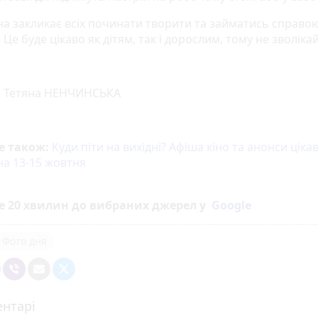
на закликає всіх починати творити та займатись справою
 Це буде цікаво як дітям, так і дорослим, тому не зволікай
— Тетяна НЕНЧИНСЬКА
е також:
Куди піти на вихідні? Афіша кіно та анонси ціка
на 13-15 жовтня
е 20 хвилин до вибраних джерел у
Google
Фото дня
нтарі