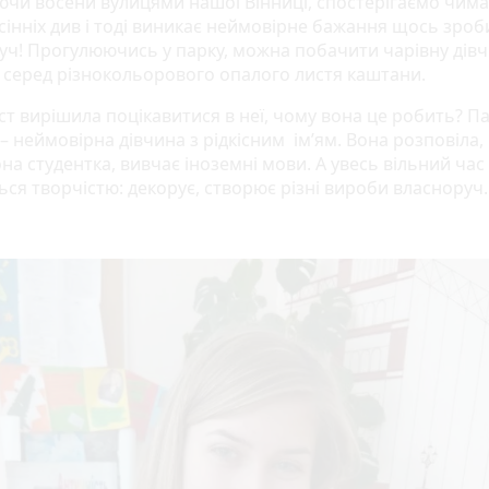
чи восени вулицями нашої Вінниці, спостерігаємо чим
осінніх див і тоді виникає неймовірне бажання щось зроб
уч! Прогулюючись у парку, можна побачити чарівну дівч
 серед різнокольорового опалого листя каштани.
ст вирішила поцікавитися в неї, чому вона це робить? П
 неймовірна дівчина з рідкісним ім’ям. Вона розповіла, 
она студентка, вивчає іноземні мови. А увесь вільний час
ься творчістю: декорує, створює різні вироби власноруч.