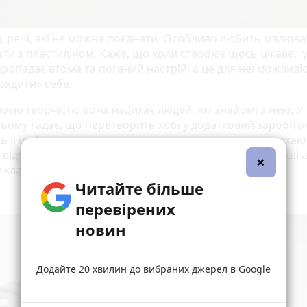
д, речі, які не можна поєднати. Особливо любить малюва
ти з пластиліном. Каже, що коли створює щось цікаве, у
ропадає втома та поганий настрій, а це для неї можливі
рядити» себе.
оєю творчістю вона надихає людей, які знайомі з нею. У
ьому гадає, що перетворить хобі у додатковий заробіток
ть її ідей черпаються власною уявою, але інколи надихаю
а відео з Інтернету. Краще працюється в цілковитій тиші 
×
 класичну музику.
Читайте більше
перевірених
новин
Додайте 20 хвилин до вибраних джерел в Google