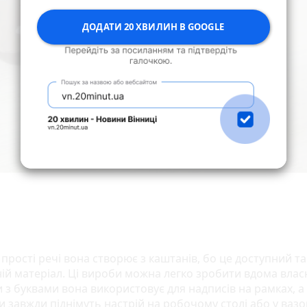
ДОДАТИ 20 ХВИЛИН В GOOGLE
 прості речі вона створює з каштанів, бо це доступний та
ій матеріал. Ці вироби можна легко зробити вдома влас
 з буквами вона використовує для надписів на рамках, а
 завжди піднімуть настрій на робочому столі або у вазо