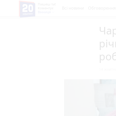
Пишеш ти!
Всі новини
Обговорення
Коментує
Вінниця
Чар
річ
роб
14 жовтня