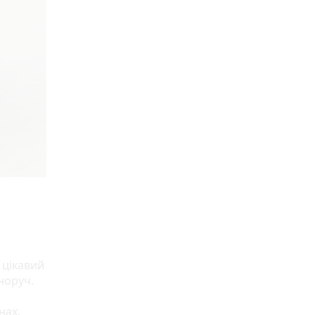
 цікавий
норуч.
нах.