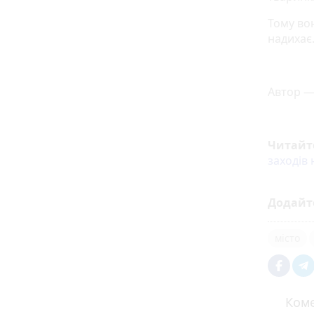
Тому во
надихає.
Автор 
Читайт
заходів 
Додайт
місто
Коме