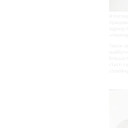
й погля
працюва
одразу п
«переза
Також св
майбутн
Більшіс
статті т
спокійну