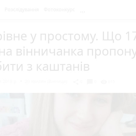
...
Розслідування
Фотоконкурс
івне у простому. Що 1
на вінничанка пропон
ити з каштанів
 2018 р.
20 хвилин (Вінниця)
chat_bubble
share
visibility
0
0
615