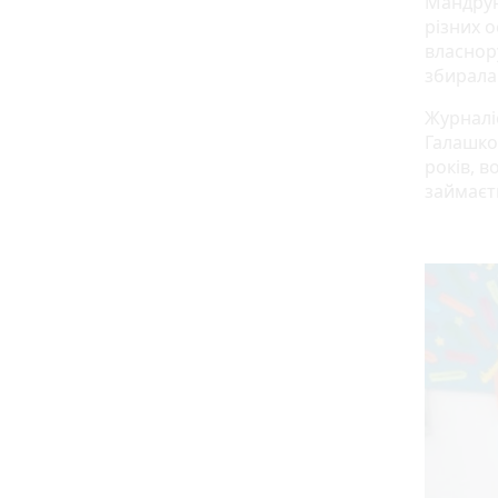
Мандрую
різних 
власнор
збирала
Журналі
Галашко–
років, в
займаєт