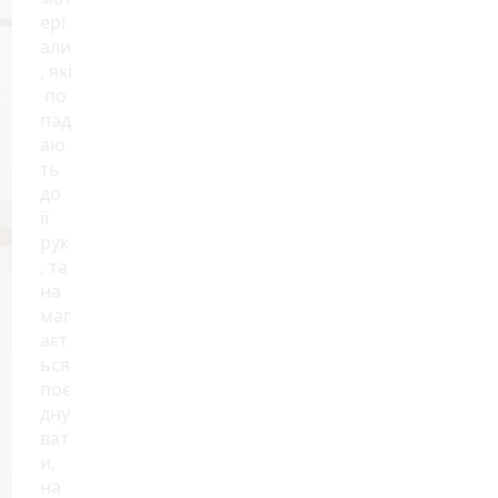
ері
али
, які
по
пад
аю
ть
до
її
рук
, та
на
маг
аєт
ься
поє
дну
ват
и,
на