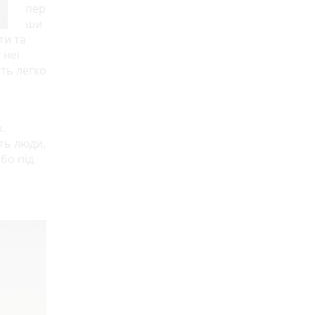
пер
ши
ти та
 неї
сть легко
.
ть люди,
або під