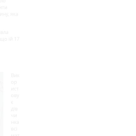
ало
ити
ину, яка
авла
що їй 17
Вик
ор
ист
ову
є
дів
чи
нка
всі
мат