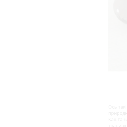
Ось такі
природн
Каштани
тваринки