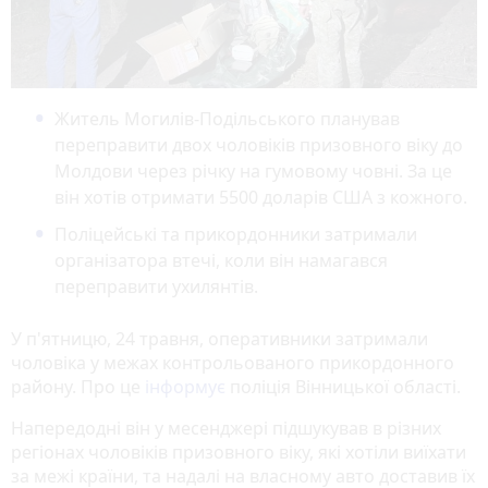
Житель Могилів-Подільського планував
переправити двох чоловіків призовного віку до
Молдови через річку на гумовому човні. За це
він хотів отримати 5500 доларів США з кожного.
Поліцейські та прикордонники затримали
організатора втечі, коли він намагався
переправити ухилянтів.
У п'ятницю, 24 травня, оперативники затримали
чоловіка у межах контрольованого прикордонного
району. Про це
інформує
поліція Вінницької області.
Напередодні він у месенджері підшукував в різних
регіонах чоловіків призовного віку, які хотіли виїхати
за межі країни, та надалі на власному авто доставив їх