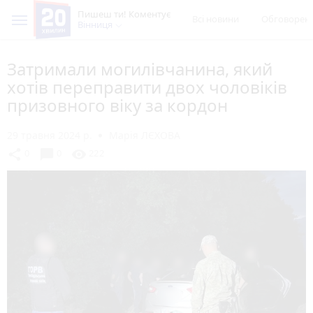
Пишеш ти! Коментує
Всі новини
Обговорен
Вінниця
Затримали могилівчанина, який
хотів переправити двох чоловіків
призовного віку за кордон
29 травня 2024 р.
Марія ЛЄХОВА
chat_bubble
share
visibility
0
0
222