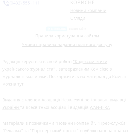
КОРИСНЕ
phone_in_talk
(0432) 555 -111
Новини компаній
Огляди
Правила користування сайтом
Умови і правила надання платного доступу
Редакція керується в своїй роботі
"Кодексом етики
українського журналіста"
, затвердженим Комісією з
журналістської етики. Поскаржитись на матеріал до Комісії
можна
тут
Видання є членом
Асоціації Незалежні регіональні видавці
України
та Всесвітньої асоціації видавців
WAN-IFRA
Матеріали з позначками "Новини компаній", "Прес-служба",
"Реклама" та "Партнерський проєкт" опубліковані на правах