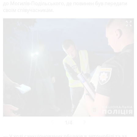
до Могилів-Подільського, де повинен був передати
своїм співучасникам.

— У ході санкціонованих обшуків в автомобілі та за