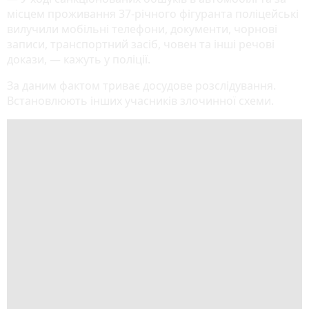
місцем проживання 37-річного фігуранта поліцейські
вилучили мобільні телефони, документи, чорнові
записи, транспортний засіб, човен та інші речові
докази, — кажуть у поліції.
За даним фактом триває досудове розслідування.
Встановлюють інших учасників злочинної схеми.