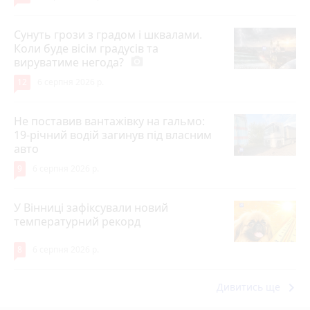
Сунуть грози з градом і шквалами.
Коли буде вісім градусів та
вируватиме негода?
photo_camera
12
6 серпня 2026 р.
Не поставив вантажівку на гальмо:
19-річний водій загинув під власним
авто
9
6 серпня 2026 р.
У Вінниці зафіксували новий
температурний рекорд
8
6 серпня 2026 р.
keyboard_arrow_right
Дивитись ще