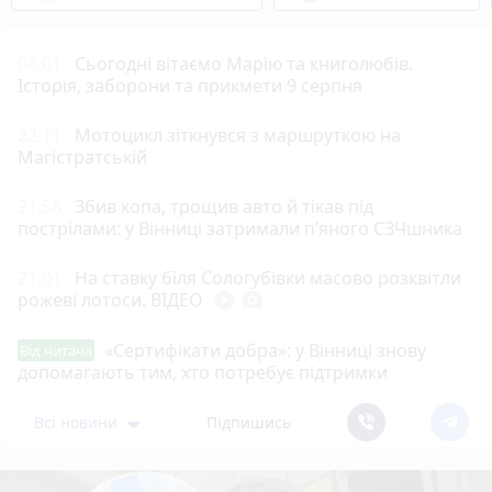
08:01
Сьогодні вітаємо Марію та книголюбів.
Історія, заборони та прикмети 9 серпня
22:11
Мотоцикл зіткнувся з маршруткою на
Магістратській
21:58
Збив копа, трощив авто й тікав під
пострілами: у Вінниці затримали п’яного СЗЧшника
21:01
На ставку біля Сологубівки масово розквітли
рожеві лотоси. ВІДЕО
play_circle_filled
photo_camera
«Сертифікати добра»: у Вінниці знову
Від читача
допомагають тим, хто потребує підтримки
Всі новини
Підпишись