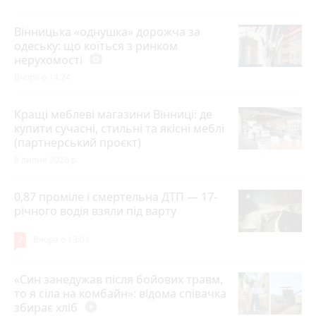
Вінницька «однушка» дорожча за
одеську: що коїться з ринком
нерухомості
photo_camera
Вчора о 14:24
Кращі меблеві магазини Вінниці: де
купити сучасні, стильні та якісні меблі
(партнерський проєкт)
8 липня 2026 р.
0,87 проміле і смертельна ДТП — 17-
річного водія взяли під варту
7
Вчора о 13:01
«Син занедужав після бойових травм,
то я сіла на комбайн»: відома співачка
збирає хліб
play_circle_filled