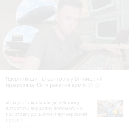
Ядерний щит із центром у Вінниці: як
працювала 43-тя ракетна армія
photo_camera
play_circle_filled
«Пакунок школяра»: де у Вінниці
витратити державну допомогу на
підготовку до школи (партнерський
проєкт)
3 серпня 2026 р.