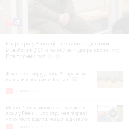
17
Квартири у Вінниці та майно на десятки
6 серпня 2026 р.
мільйонів: ДБР оголосило підозру екслогісту
Повітряних сил
photo_camera
play_circle_filled
Фекальне забруднення й паразити
виявили у водоймах Вінниці
photo_camera
15
7 серпня 2026 р.
Майже 15 мільйонів на «плаваючі»
люки у Вінниці: хто отримав підряд і
чому місто відмовляється від старих
12
6 серпня 2026 р.