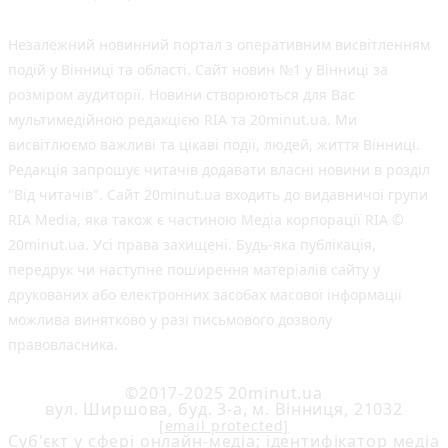
Незалежний новинний портал з оперативним висвітленням
подій у Вінниці та області. Сайт новин №1 у Вінниці за
розміром аудиторії. Новини створюються для Вас
мультимедійною редакцією RIA та 20minut.ua. Ми
висвітлюємо важливі та цікаві події, людей, життя Вінниці.
Редакція запрошує читачів додавати власні новини в розділ
"Від читачів". Сайт 20minut.ua входить до видавничої групи
RIA Media, яка також є частиною Медіа корпорації RIA ©
20minut.ua. Усі права захищені. Будь-яка публiкацiя,
передрук чи наступне поширення матеріалів сайту у
друкованих або електронних засобах масової інформації
можлива винятково у разі письмового дозволу
правовласника.
©2017-2025 20minut.ua
вул. Ширшова, буд. 3-а, м. Вінниця, 21032
[email protected]
Cуб'єкт у сфері онлайн-медіа; ідентифікатор медіа