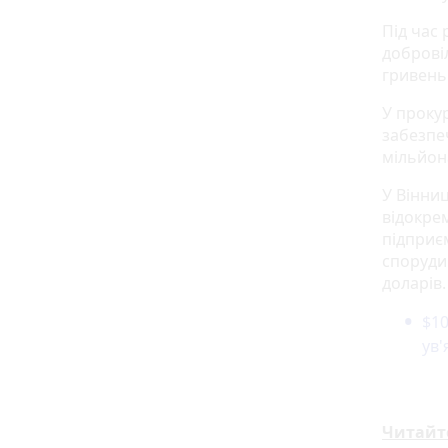
Під час
доброві
гривень 
У проку
забезпе
мільйона
У Вінни
відокрем
підприє
споруди
доларів.
$10
ув'
Читайт