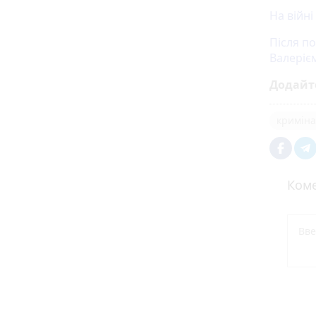
На війні
Після п
Валеріє
Додайт
криміна
Коме