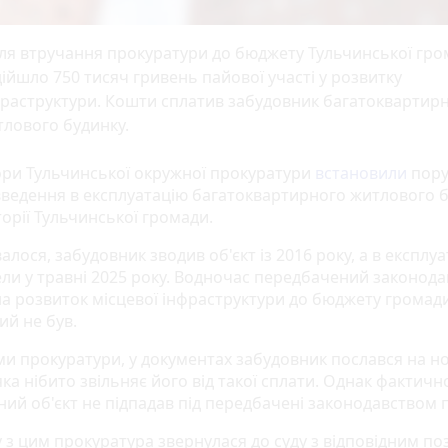
ля втручання прокуратури до бюджету Тульчинської гр
ійшло 750 тисяч гривень пайової участі у розвитку
фраструктури. Кошти сплатив забудовник багатоквартир
лового будинку.
ри Тульчинської окружної прокуратури
встановили
пор
 введення в експлуатацію багатоквартирного житлового 
орії Тульчинської громади.
валося, забудовник зводив об'єкт із 2016 року, а в експлу
ели у травні 2025 року. Водночас передбачений законод
на розвиток місцевої інфраструктури до бюджету громад
ий не був.
ми прокуратури, у документах забудовник послався на н
яка нібито звільняє його від такої сплати. Однак фактичн
ий об'єкт не підпадав під передбачені законодавством п
у з цим прокуратура звернулася до суду з відповідним по