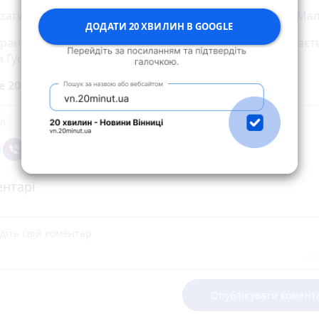
 загинув 19-річний Захисник Едем Алієв із позивним «Ма
ДОДАТИ 20 ХВИЛИН В GOOGLE
оранення та контузії зупинилося серце: Вінниця прощаєт
м Гускіним
е 20 хвилин до вибраних джерел у
Google
л
нтарі
Опублікувати комент