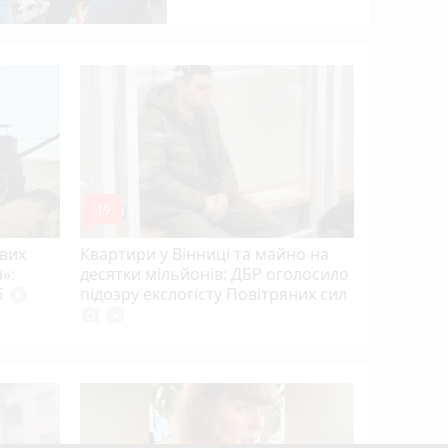
ил
Удар незл
захисник
полону і
Прем’єр-
mode_comment
19
ових
Квартири у Вінниці та майно на
»:
десятки мільйонів: ДБР оголосило
б
підозру екслогісту Повітряних сил
play_circle_filled
photo_camera
play_circle_filled
Три вінн
працюват
де саме і