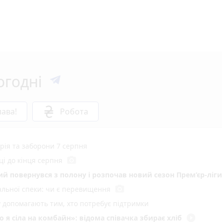
огодні
ава!
Робота
орія та заборони 7 серпня
photo_camera
ці до кінця серпня
кий повернувся з полону і розпочав новий сезон Прем’єр-ліги
photo_camera
мальної спеки: чи є перевищення
у допомагають тим, хто потребує підтримки
play_circle_filled
 я сіла на комбайн»: відома співачка збирає хліб