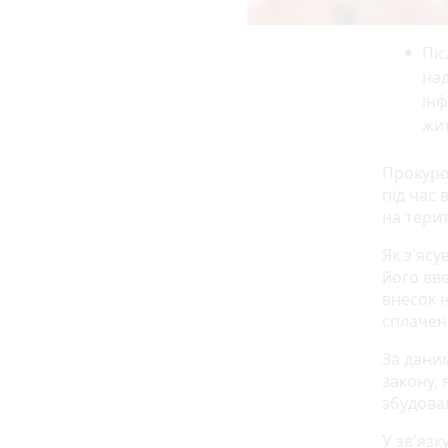
Піс
над
ін
жит
Прокуро
під час
на терит
Як з'ясу
його вв
внесок 
сплачен
За дани
закону, 
збудован
У зв'язк