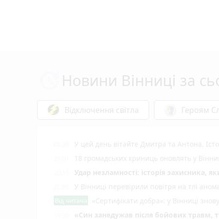
Новини Вінниці за сь
Відключення світла
Героям Сл
У цей день вітайте Дмитра та Антона. Іст
08:38
18 громадських криниць оновлять у Вінни
21:01
Удар незламності: історія захисника, я
20:15
У Вінниці перевірили повітря на тлі ано
20:01
Від читача
«Сертифікати добра»: у Вінниці знов
«Син занедужав після бойових травм, то
19:30