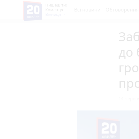
Пишеш ти!
Всі новини
Обговорення
Коментує
Вінниця
Заб
до 
гро
пр
14 червня