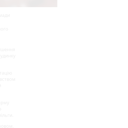
омади
ного
ушення
будинку
атацію
авством
и
орму
о
ільги.
зовом.