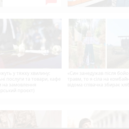
 мільйонів: ДБР оголосило підозру екслогісту Повітряних с
жуть у тяжку хвилину:
«Син занедужав після бой
ні послуги та товари, кафе
травм, то я сіла на комбайн
и на замовлення
відома співачка збирає хлі
рський проєкт)