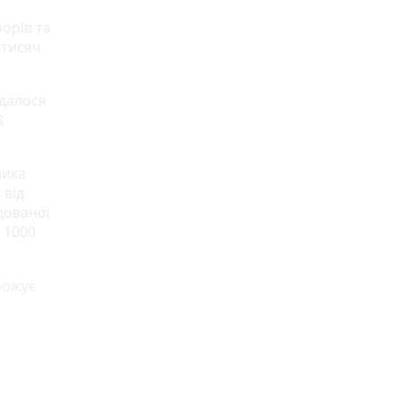
орів та
 тисяч
вдалося
8
ника
 від
дованої
 1000
рожує