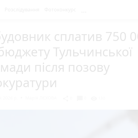
...
Розслідування
Фотоконкурс
удовник сплатив 750 0
бюджету Тульчинської
мади після позову
окуратури
 2026 р.
Марія ЛЄХОВА
chat_bubble
share
visibility
0
0
130