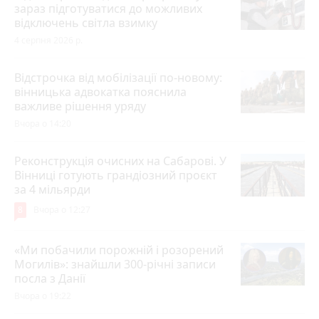
зараз підготуватися до можливих
відключень світла взимку
4 серпня 2026 р.
Відстрочка від мобілізації по-новому:
вінницька адвокатка пояснила
важливе рішення уряду
Вчора о 14:20
Реконструкція очисних на Сабарові. У
Вінниці готують грандіозний проєкт
за 4 мільярди
8
Вчора о 12:27
«Ми побачили порожній і розорений
Могилів»: знайшли 300-річні записи
посла з Данії
Вчора о 19:22