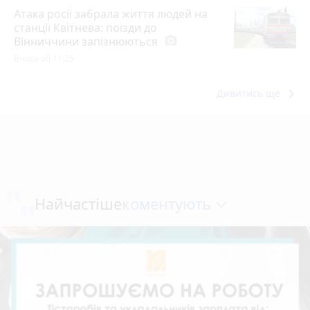
Атака росії забрала життя людей на
станції Квітнева: поїзди до
Вінниччини запізнюються
photo_camera
Вчора об 11:25
keyboard_arrow_right
Дивитись ще
коментують
Найчастіше