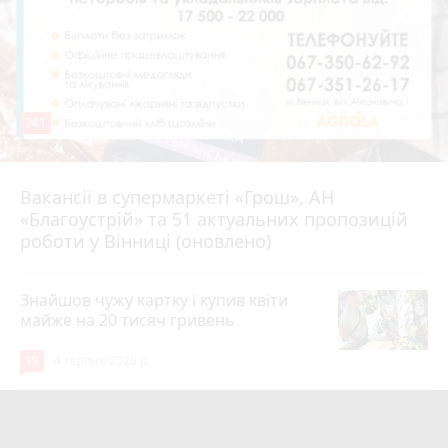
241
Вакансії в супермаркеті «Грош», АН
4 серпня 2026 р.
«Благоустрій» та 51 актуальних пропозицій
роботи у Вінниці (оновлено)
Знайшов чужу картку і купив квіти
майже на 20 тисяч гривень
19
4 серпня 2026 р.
Парк біля лікарні імені Ющенка
занепадає. Але грошей на його