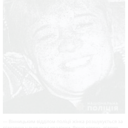
— Вінницьким відділом поліції жінка розшукується за
підозрою у вчиненні крадіжки. Якщо комусь відоме