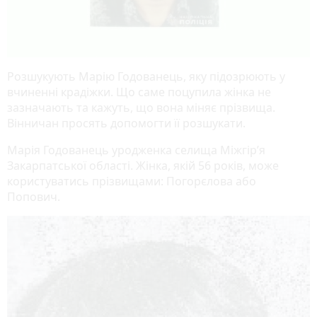
Розшукують Марію Годованець, яку підозрюють у
вчиненні крадіжки. Що саме поцупила жінка не
зазначають та кажуть, що вона міняє прізвища.
Вінничан просять допомогти її розшукати.
Марія Годованець уродженка селища Міжгір’я
Закарпатської області. Жінка, якій 56 років, може
користуватись прізвищами: Погорєлова або
Попович.