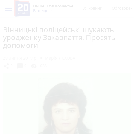
Пишеш ти! Коментує
Всі новини
Обговорен
Вінниця
Вінницькі поліцейські шукають
уродженку Закарпаття. Просять
допомоги
29 липня 2019 р.
Марія ЛЄХОВА
chat_bubble
share
visibility
2
0
1038