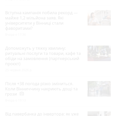
Вступна кампанія побила рекорд —
майже 1,2 мільйона заяв. Які
університети у Вінниці стали
фаворитами?
Вчора о 17:36
Допоможуть у тяжку хвилину:
ритуальні послуги та товари, кафе та
обіди на замовлення (партнерський
проєкт)
25 червня 2026 р.
Після +38 погода різко зміниться.
Коли Вінниччину накриють дощі та
грози
photo_camera
Вчора о 19:13
Від павербанка до інвертора: як уже