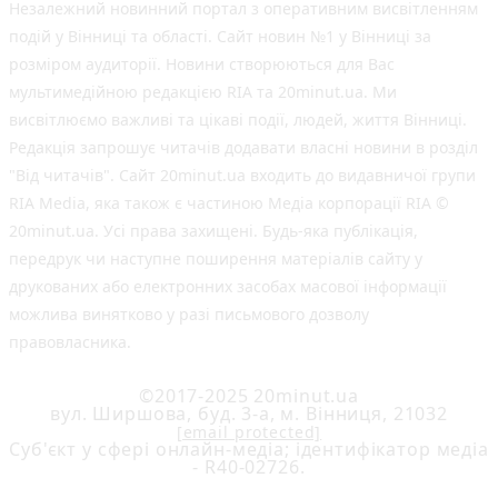
Незалежний новинний портал з оперативним висвітленням
подій у Вінниці та області. Сайт новин №1 у Вінниці за
розміром аудиторії. Новини створюються для Вас
мультимедійною редакцією RIA та 20minut.ua. Ми
висвітлюємо важливі та цікаві події, людей, життя Вінниці.
Редакція запрошує читачів додавати власні новини в розділ
"Від читачів". Сайт 20minut.ua входить до видавничої групи
RIA Media, яка також є частиною Медіа корпорації RIA ©
20minut.ua. Усі права захищені. Будь-яка публiкацiя,
передрук чи наступне поширення матеріалів сайту у
друкованих або електронних засобах масової інформації
можлива винятково у разі письмового дозволу
правовласника.
©2017-2025 20minut.ua
вул. Ширшова, буд. 3-а, м. Вінниця, 21032
[email protected]
Cуб'єкт у сфері онлайн-медіа; ідентифікатор медіа
- R40-02726.