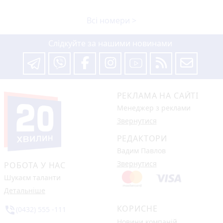
Всі номери >
Слідкуйте за нашими новинами
РЕКЛАМА НА САЙТІ
Менеджер з реклами
Звернутися
РЕДАКТОРИ
Вадим Павлов
Звернутися
РОБОТА У НАС
Шукаєм таланти
Детальніше
КОРИСНЕ
phone_in_talk
(0432) 555 -111
Новини компаній