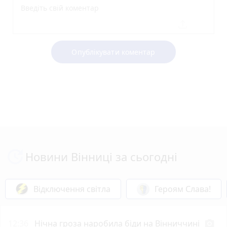
Опублікувати коментар
Новини Вінниці за сьогодні
Відключення світла
Героям Слава!
12:36
Нічна гроза наробила біди на Вінниччині
photo_camera