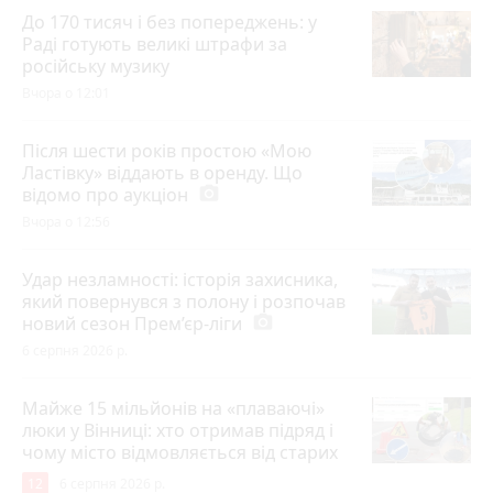
До 170 тисяч і без попереджень: у
Раді готують великі штрафи за
російську музику
Вчора о 12:01
Після шести років простою «Мою
Ластівку» віддають в оренду. Що
відомо про аукціон
photo_camera
Вчора о 12:56
Удар незламності: історія захисника,
який повернувся з полону і розпочав
новий сезон Прем’єр-ліги
photo_camera
6 серпня 2026 р.
Майже 15 мільйонів на «плаваючі»
люки у Вінниці: хто отримав підряд і
чому місто відмовляється від старих
12
6 серпня 2026 р.