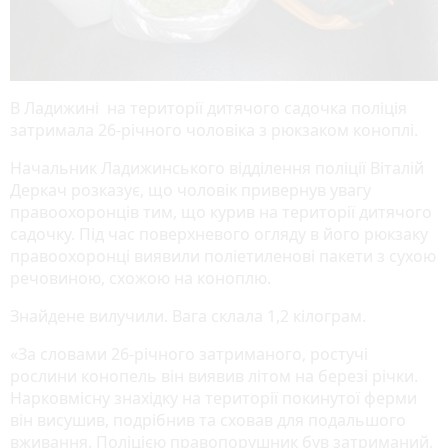
В Ладижині на території дитячого садочка поліція
затримала 26-річного чоловіка з рюкзаком коноплі.
Начальник Ладижинського відділення поліції Віталій
Деркач розказує, що чоловік привернув увагу
правоохоронців тим, що курив на території дитячого
садочку. Під час поверхневого огляду в його рюкзаку
правоохоронці виявили поліетиленові пакети з сухою
речовиною, схожою на коноплю.
Знайдене вилучили. Вага склала 1,2 кілограм.
«За словами 26-річного затриманого, ростучі
рослини конопель він виявив літом на березі річки.
Нарковмісну знахідку на території покинутої ферми
він висушив, подрібнив та сховав для подальшого
вживання. Поліцією правопорушник був затриманий,