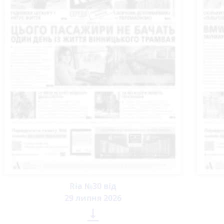
Ria №30 від
29 липня 2026
