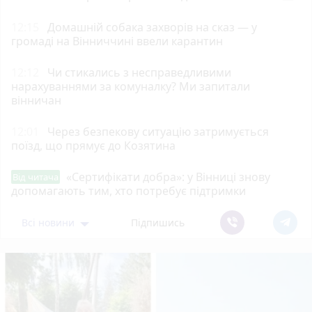
12:15
Домашній собака захворів на сказ — у
громаді на Вінниччині ввели карантин
12:12
Чи стикались з несправедливими
нарахуваннями за комуналку? Ми запитали
вінничан
12:01
Через безпекову ситуацію затримується
поїзд, що прямує до Козятина
«Сертифікати добра»: у Вінниці знову
Від читача
допомагають тим, хто потребує підтримки
Всі новини
Підпишись