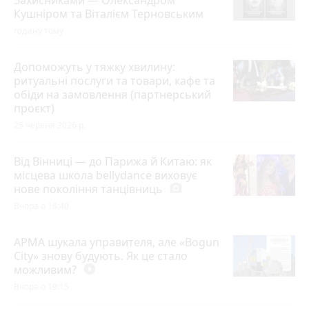
Кушніром та Віталієм Терновським
годину тому
Допоможуть у тяжку хвилину:
ритуальні послуги та товари, кафе та
обіди на замовлення (партнерський
проєкт)
25 червня 2026 р.
Від Вінниці — до Парижа й Китаю: як
місцева школа bellydance виховує
нове покоління танцівниць
photo_camera
Вчора о 18:40
АРМА шукала управителя, але «Bogun
City» знову будують. Як це стало
можливим?
play_circle_filled
Вчора о 19:15