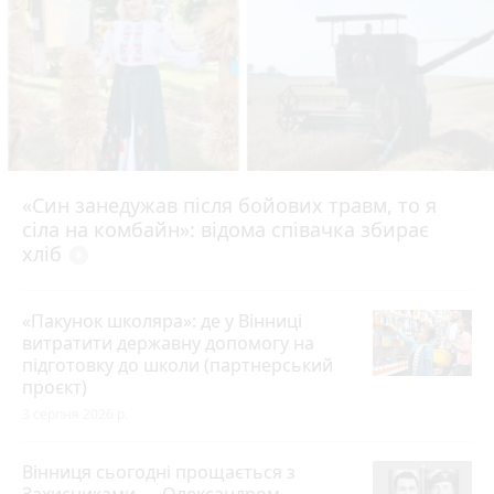
«Син занедужав після бойових травм, то я
сіла на комбайн»: відома співачка збирає
хліб
play_circle_filled
«Пакунок школяра»: де у Вінниці
витратити державну допомогу на
підготовку до школи (партнерський
проєкт)
3 серпня 2026 р.
Вінниця сьогодні прощається з
Захисниками — Олександром