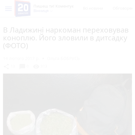
Пишеш ти! Коментує
Всі новини
Обговорен
Вінниця
В Ладижині наркоман переховував
коноплю. Його зловили в дитсадку
(ФОТО)
14 лютого 2017 р.
Ольга БОБРУСЬ
chat_bubble
share
visibility
13
0
313