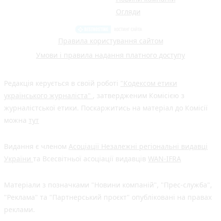
Огляди
Правила користування сайтом
Умови і правила надання платного доступу
Редакція керується в своїй роботі
"Кодексом етики
українського журналіста"
, затвердженим Комісією з
журналістської етики. Поскаржитись на матеріал до Комісії
можна
тут
Видання є членом
Асоціації Незалежні регіональні видавці
України
та Всесвітньої асоціації видавців
WAN-IFRA
Матеріали з позначками "Новини компаній", "Прес-служба",
"Реклама" та "Партнерський проєкт" опубліковані на правах
реклами.