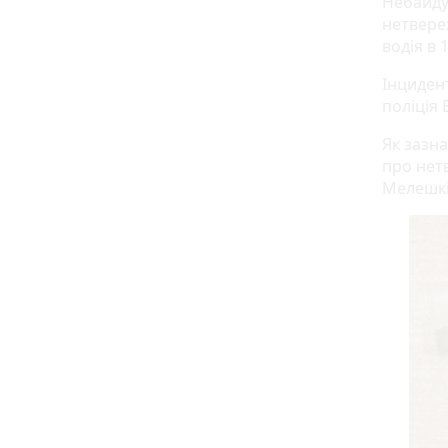
Небайду
нетвере
водія в
Інциден
поліція 
Як зазн
про нетв
Мелешкі