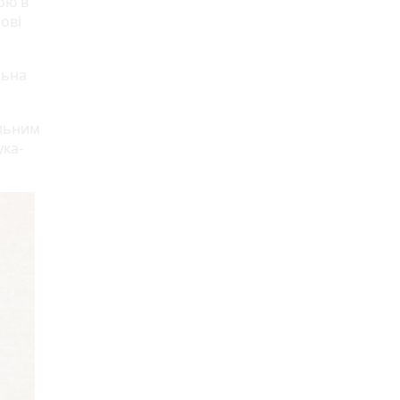
ою в
ові
льна
ульним
ука-