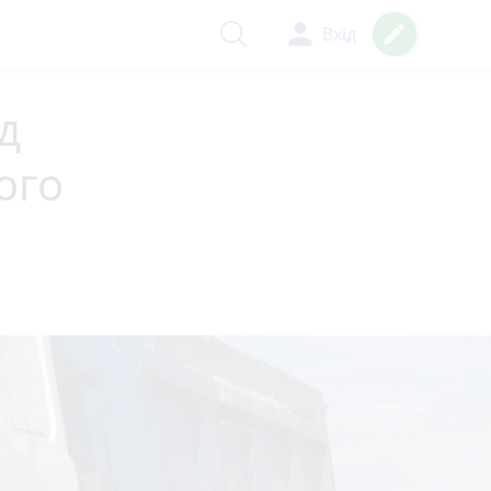
person
create
Вхід
д
ого