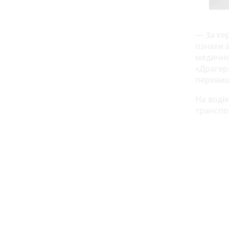
— За ке
ознаки 
медично
«Драгер»
перевищ
На воді
транспо