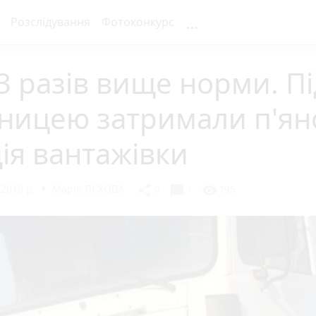
...
Розслідування
Фотоконкурс
3 разів вище норми. Пі
ницею затримали п'ян
ія вантажівки
2019 р.
Марія ЛЄХОВА
chat_bubble
share
visibility
0
1
795