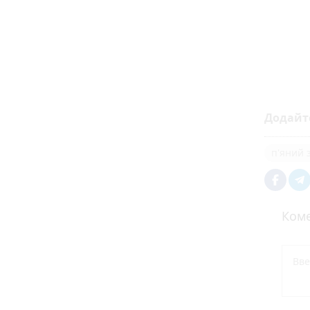
Додайт
п'яний 
Коме