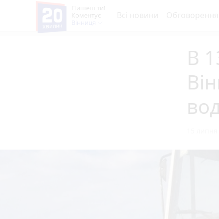
Пишеш ти!
Всі новини
Обговорення
Коментує
Вінниця
В 1
Він
вод
15 липня 