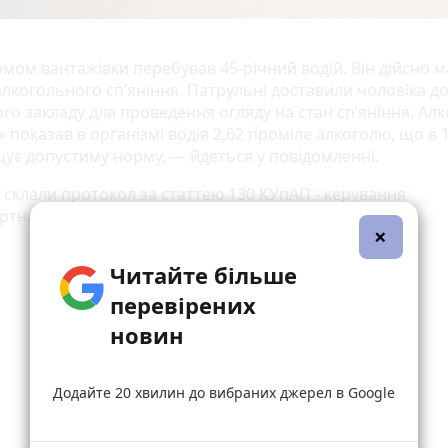
рмом вантажівки перебував 45-річний водій. Він дійсно м
алкогольного сп’яніння. Патрульні доставили чоловіка д
го закладу для проведення огляду на стан сп’яніння. Ал
 показав в організмі водія 2,62 проміле алкоголю, що в 1
ує допустиму норму, — йдеться у повідомленні.
я склали протокол за статтею 130 КУпАП - керування
ртним засобом у стані сп’яніння.
×
Читайте більше
перевірених
новин
Додайте 20 хвилин до вибраних джерел в Google