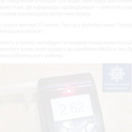
жі повідомили в поліцію про водія, який керує вантажівк
зому стані. Ця інформація підтвердилася — алкоголь у кр
 13 разів перевищував допустиму норму.
т стався ввечері 13 липня. Про це у фейсбук пише Патру
Вінницької області.
ачають у поліції, небайдужі громадяни повідомили патр
ерезого водія, який рухався автомобілем «МАЗ» в селі Л
вська Вінницького району.