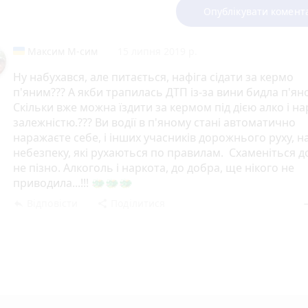
Опублікувати комент
Максим М-сим
15 липня 2019 р.
Ну набухався, але питається, нафіга сідати за кермо
п'яним??? А якби трапилась ДТП із-за вини бидла п'ян
Скільки вже можна їздити за кермом під дією алко і на
залежністю.??? Ви водії в п'яному стані автоматично
наражаєте себе, і інших учасників дорожнього руху, н
небезпеку, які рухаються по правилам. Схаменіться д
не пізно. Алкоголь і наркота, до добра, ще нікого не
приводила...!!! 🐲🐲🐲
Відповісти
Поділитися
reply
share
rem