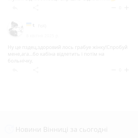
reply
share
remove
add
0
FoX)
8 квітня 2025 р.
Ну це пздец,здоровий лось грабуе жінку!Спробуй
мене,ага...бо кабіна відлетить і потім на
больнічку.
reply
share
remove
add
0
Новини Вінниці за сьогодні