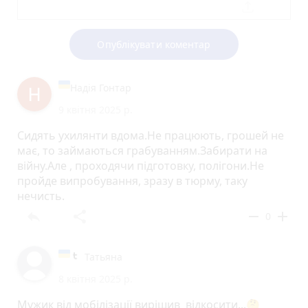
Опублікувати коментар
Надія Гонтар
9 квітня 2025 р.
Сидять ухилянти вдома.Не працюють, грошей не
має, то займаються грабуванням.Забирати на
війну.Але , проходячи підготовку, полігони.Не
пройде випробування, зразу в тюрму, таку
нечисть.
reply
share
remove
add
0
Татьяна
8 квітня 2025 р.
Мужик від мобілізації вирішив відкосити...🤔