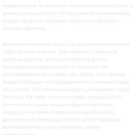
видавці України” та Foreningen Ukrainian Media Fund Nordic в
рамках реалізації проєкту Хаб підтримки регіональних медіа.
Погляди авторів не обов'язково збігаються з офіційною
позицією партнерів
Незалежний новинний портал з оперативним висвітленням
подій у Вінниці та області. Сайт новин №1 у Вінниці за
розміром аудиторії. Новини створюються для Вас
мультимедійною редакцією RIA та 20minut.ua. Ми
висвітлюємо важливі та цікаві події, людей, життя Вінниці.
Редакція запрошує читачів додавати власні новини в розділ
"Від читачів". Сайт 20minut.ua входить до видавничої групи
RIA Media, яка також є частиною Медіа корпорації RIA ©
20minut.ua. Усі права захищені. Будь-яка публiкацiя,
передрук чи наступне поширення матеріалів сайту у
друкованих або електронних засобах масової інформації
можлива винятково у разі письмового дозволу
правовласника.