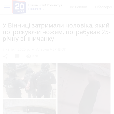
Пишеш ти! Коментує
Всі новини
Обговорен
Вінниця
У Вінниці затримали чоловіка, який
погрожуючи ножем, пограбував 25-
річну вінничанку
7 квітня 2025 р.
Альона ЧЕРНІЮК
chat_bubble
share
visibility
1
3
578