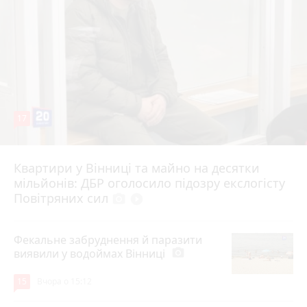
17
Квартири у Вінниці та майно на десятки
6 серпня 2026 р.
мільйонів: ДБР оголосило підозру екслогісту
Повітряних сил
photo_camera
play_circle_filled
Фекальне забруднення й паразити
виявили у водоймах Вінниці
photo_camera
15
Вчора о 15:12