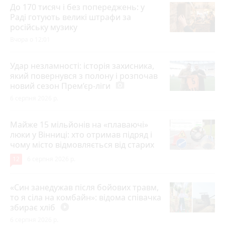
До 170 тисяч і без попереджень: у
Раді готують великі штрафи за
російську музику
Вчора о 12:01
Удар незламності: історія захисника,
який повернувся з полону і розпочав
новий сезон Прем’єр-ліги
photo_camera
6 серпня 2026 р.
Майже 15 мільйонів на «плаваючі»
люки у Вінниці: хто отримав підряд і
чому місто відмовляється від старих
12
6 серпня 2026 р.
«Син занедужав після бойових травм,
то я сіла на комбайн»: відома співачка
збирає хліб
play_circle_filled
6 серпня 2026 р.