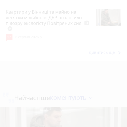
Квартири у Вінниці та майно на
десятки мільйонів: ДБР оголосило
підозру екслогісту Повітряних сил
photo_camera
play_circle_filled
17
6 серпня 2026 р.
keyboard_arrow_right
Дивитись ще
коментують
Найчастіше