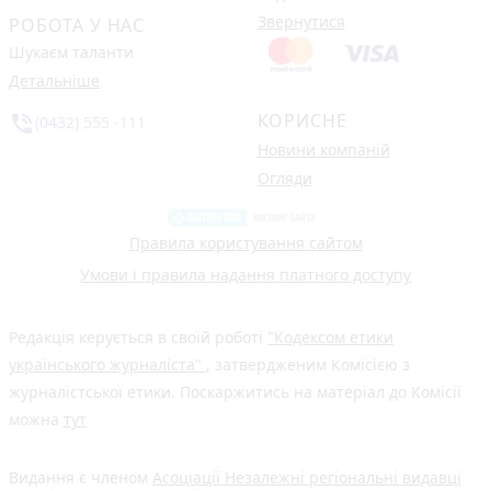
Звернутися
РОБОТА У НАС
Шукаєм таланти
Детальніше
КОРИСНЕ
phone_in_talk
(0432) 555 -111
Новини компаній
Огляди
Правила користування сайтом
Умови і правила надання платного доступу
Редакція керується в своїй роботі
"Кодексом етики
українського журналіста"
, затвердженим Комісією з
журналістської етики. Поскаржитись на матеріал до Комісії
можна
тут
Видання є членом
Асоціації Незалежні регіональні видавці