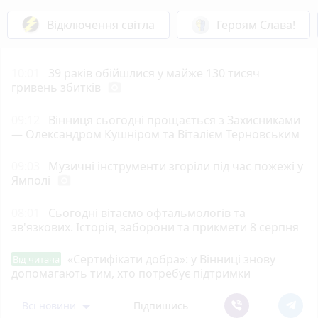
Відключення світла
Героям Слава!
10:01
39 раків обійшлися у майже 130 тисяч
гривень збитків
photo_camera
09:12
Вінниця сьогодні прощається з Захисниками
— Олександром Кушніром та Віталієм Терновським
09:03
Музичні інструменти згоріли під час пожежі у
Ямполі
photo_camera
08:01
Сьогодні вітаємо офтальмологів та
зв'язкових. Історія, заборони та прикмети 8 серпня
«Сертифікати добра»: у Вінниці знову
Від читача
допомагають тим, хто потребує підтримки
Всі новини
Підпишись