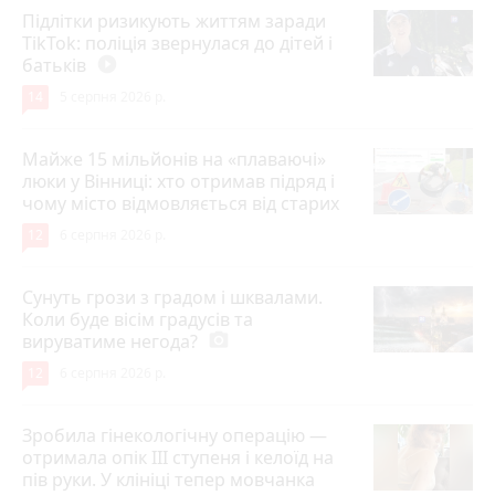
Підлітки ризикують життям заради
TikTok: поліція звернулася до дітей і
батьків
play_circle_filled
14
5 серпня 2026 р.
Майже 15 мільйонів на «плаваючі»
люки у Вінниці: хто отримав підряд і
чому місто відмовляється від старих
12
6 серпня 2026 р.
Сунуть грози з градом і шквалами.
Коли буде вісім градусів та
вируватиме негода?
photo_camera
12
6 серпня 2026 р.
Зробила гінекологічну операцію —
отримала опік ІІІ ступеня і келоїд на
пів руки. У клініці тепер мовчанка