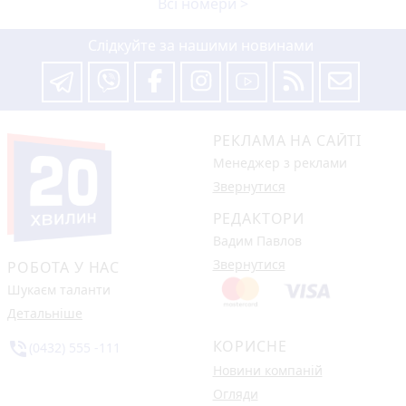
Всі номери >
Слідкуйте за нашими новинами
РЕКЛАМА НА САЙТІ
Менеджер з реклами
Звернутися
РЕДАКТОРИ
Вадим Павлов
Звернутися
РОБОТА У НАС
Шукаєм таланти
Детальніше
КОРИСНЕ
phone_in_talk
(0432) 555 -111
Новини компаній
Огляди