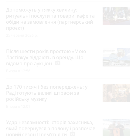
Допоможуть у тяжку хвилину:
ритуальні послуги та товари, кафе та
обіди на замовлення (партнерський
проєкт)
25 червня 2026 р.
Після шести років простою «Мою
Ластівку» віддають в оренду. Що
відомо про аукціон
photo_camera
Вчора о 12:56
До 170 тисяч і без попереджень: у
Раді готують великі штрафи за
російську музику
Вчора о 12:01
Удар незламності: історія захисника,
який повернувся з полону і розпочав
новий сезон Прем’єр-ліги
photo_camera