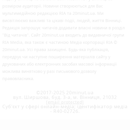
розміром аудиторії. Новини створюються для Вас
мультимедійною редакцією RIA та 20minut.ua. Ми
висвітлюємо важливі та цікаві події, людей, життя Вінниці.
Редакція запрошує читачів додавати власні новини в розділ
"Від читачів". Сайт 20minut.ua входить до видавничої групи
RIA Media, яка також є частиною Медіа корпорації RIA ©
20minut.ua. Усі права захищені. Будь-яка публiкацiя,
передрук чи наступне поширення матеріалів сайту у
друкованих або електронних засобах масової інформації
можлива винятково у разі письмового дозволу
правовласника.
©2017-2025 20minut.ua
вул. Ширшова, буд. 3-а, м. Вінниця, 21032
[email protected]
Cуб'єкт у сфері онлайн-медіа; ідентифікатор медіа
- R40-02726.