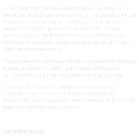
— Чоловік, який раніше засуджувався за умисне
вбивство та відбував реальну міру покарання у місцях
позбавлення волі, під час побутової сварки, яка
виникла на ґрунті ревнощів, взявши ніж завдав
численні удари по тілу потерпілої. Від отриманих
тілесних ушкоджень жінка померла на місці події, —
йдеться у повідомленні.
Підозрюваного затримали в процесуальному порядку
в день скоєння злочину та до нього застосували
запобіжний захід у вигляді тримання під вартою.
Суд визнав підсудного винуватим у вчиненні
інкримінованого злочину та призначив йому
покарання у виді довічного позбавлення волі. Наразі
вирок не набрав законної сили.
Читайте також: