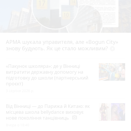
АРМА шукала управителя, але «Bogun City»
знову будують. Як це стало можливим?
play_circle_filled
«Пакунок школяра»: де у Вінниці
витратити державну допомогу на
підготовку до школи (партнерський
проєкт)
3 серпня 2026 р.
Від Вінниці — до Парижа й Китаю: як
місцева школа bellydance виховує
нове покоління танцівниць
photo_camera
Вчора о 18:40