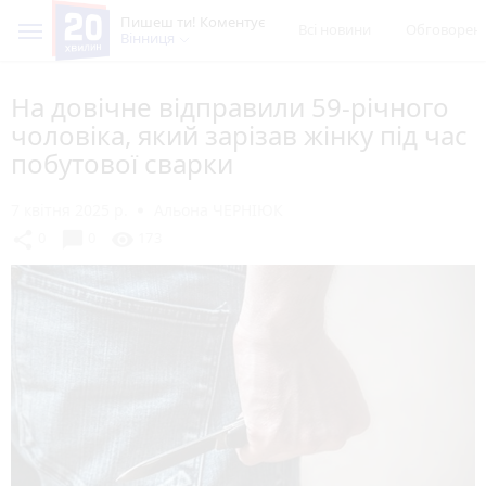
Пишеш ти! Коментує
Всі новини
Обговорен
Вінниця
На довічне відправили 59-річного
чоловіка, який зарізав жінку під час
побутової сварки
7 квітня 2025 р.
Альона ЧЕРНІЮК
chat_bubble
share
visibility
0
0
173