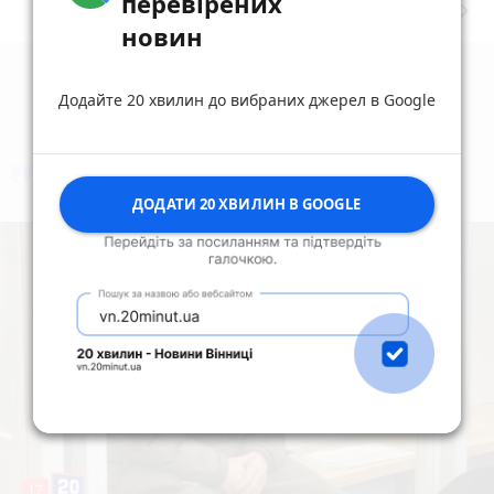
перевірених
keyboard_arrow_right
Дивитись ще
новин
Додайте 20 хвилин до вибраних джерел в Google
коментують
Найчастіше
ДОДАТИ 20 ХВИЛИН В GOOGLE
17