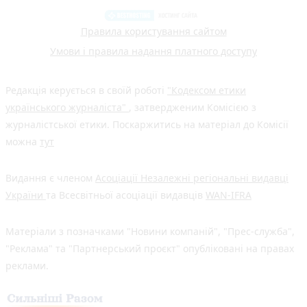
Правила користування сайтом
Умови і правила надання платного доступу
Редакція керується в своїй роботі
"Кодексом етики
українського журналіста"
, затвердженим Комісією з
журналістської етики. Поскаржитись на матеріал до Комісії
можна
тут
Видання є членом
Асоціації Незалежні регіональні видавці
України
та Всесвітньої асоціації видавців
WAN-IFRA
Матеріали з позначками "Новини компаній", "Прес-служба",
"Реклама" та "Партнерський проєкт" опубліковані на правах
реклами.