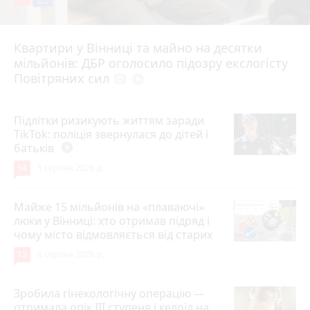
Квартири у Вінниці та майно на десятки
6 серпня 2026 р.
мільйонів: ДБР оголосило підозру екслогісту
Повітряних сил
photo_camera
play_circle_filled
Підлітки ризикують життям заради
TikTok: поліція звернулася до дітей і
батьків
play_circle_filled
14
5 серпня 2026 р.
Майже 15 мільйонів на «плаваючі»
люки у Вінниці: хто отримав підряд і
чому місто відмовляється від старих
12
6 серпня 2026 р.
Зробила гінекологічну операцію —
отримала опік ІІІ ступеня і келоїд на