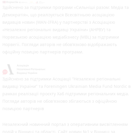
Здійснено за підтримки програми «Сильніші разом: Медіа та
Демократія», що реалізується Всесвітньою асоціацією
видавців новин (WAN-IFRA) у партнерстві з Асоціацією
«Незалежні регіональні видавці України» (АНРВУ) та
Норвезькою асоціацією медіабізнесу (MBL) за підтримки
Норвегії. Погляди авторів не обов’язково відображають
офіційну позицію партнерів програми.
Здійснено за підтримки Асоціації “Незалежні регіональні
видавці України” та Foreningen Ukrainian Media Fund Nordic в
рамках реалізації проєкту Хаб підтримки регіональних медіа.
Погляди авторів не обов'язково збігаються з офіційною
позицією партнерів
Незалежний новинний портал з оперативним висвітленням
подій у Вінниці та області. Сайт новин №1 у Вінниці за