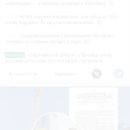
найменших — у Вінниці проведуть Kids Race
photo_camera
19:15
АРМА шукала управителя, але «Bogun City»
знову будують. Як це стало можливим?
play_circle_filled
19:04
Шахрай виманив у вінничанки 154 тисячі
гривень за схемою «родич у біді»
photo_camera
«Сертифікати добра»: у Вінниці знову
Від читача
допомагають тим, хто потребує підтримки
Всі новини
Підпишись