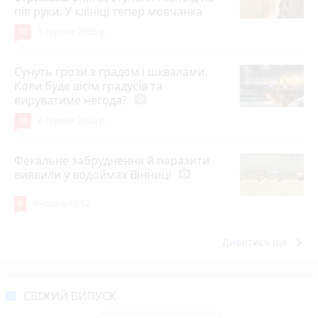
пів руки. У клініці тепер мовчанка
10
5 серпня 2026 р.
Сунуть грози з градом і шквалами.
Коли буде вісім градусів та
вируватиме негода?
photo_camera
10
6 серпня 2026 р.
Фекальне забруднення й паразити
виявили у водоймах Вінниці
photo_camera
9
Вчора о 15:12
keyboard_arrow_right
Дивитись ще
СВІЖИЙ ВИПУСК