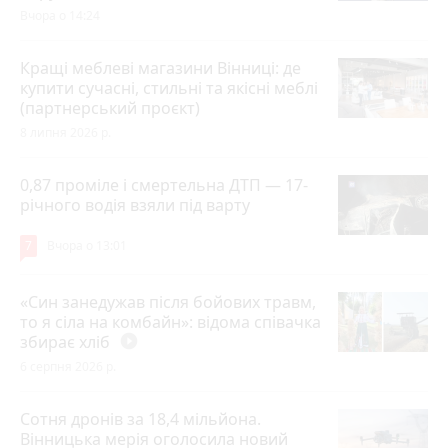
Вчора о 14:24
Кращі меблеві магазини Вінниці: де
купити сучасні, стильні та якісні меблі
(партнерський проєкт)
8 липня 2026 р.
0,87 проміле і смертельна ДТП — 17-
річного водія взяли під варту
7
Вчора о 13:01
«Син занедужав після бойових травм,
то я сіла на комбайн»: відома співачка
збирає хліб
play_circle_filled
6 серпня 2026 р.
Сотня дронів за 18,4 мільйона.
Вінницька мерія оголосила новий