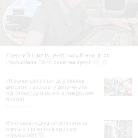
Ядерний щит із центром у Вінниці: як
працювала 43-тя ракетна армія
photo_camera
play_circle_filled
«Пакунок школяра»: де у Вінниці
витратити державну допомогу на
підготовку до школи (партнерський
проєкт)
3 серпня 2026 р.
Вінницька «однушка» дорожча за
одеську: що коїться з ринком
нерухомості
photo_camera