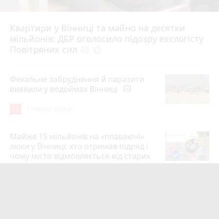
Квартири у Вінниці та майно на десятки
6 серпня 2026 р.
мільйонів: ДБР оголосило підозру екслогісту
Повітряних сил
photo_camera
play_circle_filled
Фекальне забруднення й паразити
виявили у водоймах Вінниці
photo_camera
15
7 серпня 2026 р.
Майже 15 мільйонів на «плаваючі»
люки у Вінниці: хто отримав підряд і
чому місто відмовляється від старих
12
6 серпня 2026 р.
Сунуть грози з градом і шквалами.
Коли буде вісім градусів та
вируватиме негода?
photo_camera