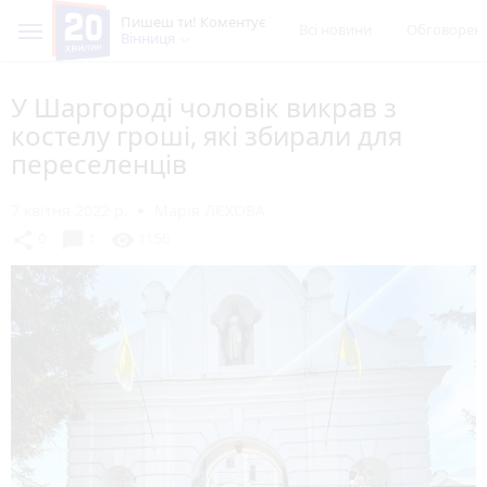
Пишеш ти! Коментує
Всі новини
Обговорен
Вінниця
У Шаргороді чоловік викрав з
костелу гроші, які збирали для
переселенців
7 квітня 2022 р.
Марія ЛЄХОВА
chat_bubble
share
visibility
0
1
1156