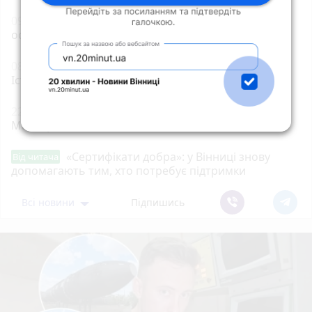
09:00
«Гном» і «Шелдон»: Вінниця проводить в
останню путь двох полеглих воїнів
08:01
Сьогодні вітаємо Марію та книголюбів.
Історія, заборони та прикмети 9 серпня
22:11
Мотоцикл зіткнувся з маршруткою на
Магістратській
«Сертифікати добра»: у Вінниці знову
Від читача
допомагають тим, хто потребує підтримки
Всі новини
Підпишись