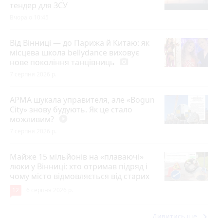
тендер для ЗСУ
Вчора о 10:45
Від Вінниці — до Парижа й Китаю: як
місцева школа bellydance виховує
нове покоління танцівниць
photo_camera
7 серпня 2026 р.
АРМА шукала управителя, але «Bogun
City» знову будують. Як це стало
можливим?
play_circle_filled
7 серпня 2026 р.
Майже 15 мільйонів на «плаваючі»
люки у Вінниці: хто отримав підряд і
чому місто відмовляється від старих
12
6 серпня 2026 р.
keyboard_arrow_right
Дивитись ще