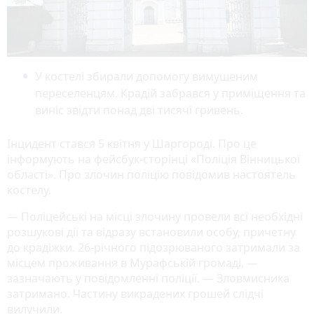
У костелі збирали допомогу вимушеним
переселенцям. Крадій забрався у приміщення та
виніс звідти понад дві тисячі гривень.
Інцидент стався 5 квітня у Шаргороді. Про це
інформують на фейсбук-сторінці «Поліція Вінницької
області». Про злочин поліцію повідомив настоятель
костелу.
— Поліцейські на місці злочину провели всі необхідні
розшукові дії та відразу встановили особу, причетну
до крадіжки. 26-річного підозрюваного затримали за
місцем проживання в Мурафській громаді, —
зазначають у повідомленні поліції. — Зловмисника
затримано. Частину викрадених грошей слідчі
вилучили.