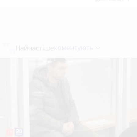
коментують
Найчастіше
17