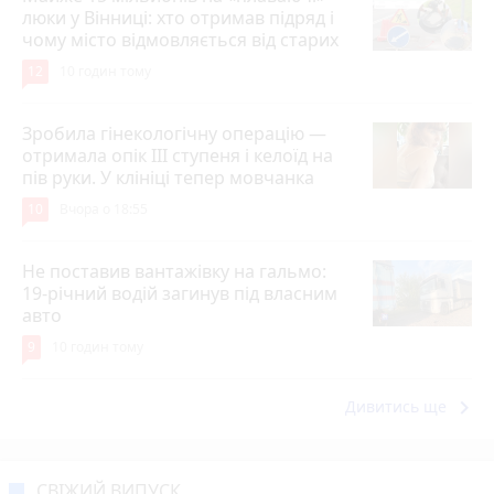
люки у Вінниці: хто отримав підряд і
чому місто відмовляється від старих
12
10 годин тому
Зробила гінекологічну операцію —
отримала опік ІІІ ступеня і келоїд на
пів руки. У клініці тепер мовчанка
10
Вчора о 18:55
Не поставив вантажівку на гальмо:
19-річний водій загинув під власним
авто
9
10 годин тому
keyboard_arrow_right
Дивитись ще
СВІЖИЙ ВИПУСК