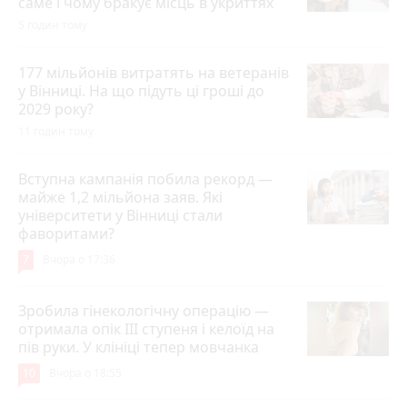
саме і чому бракує місць в укриттях
5 годин тому
177 мільйонів витратять на ветеранів
у Вінниці. На що підуть ці гроші до
2029 року?
11 годин тому
Вступна кампанія побила рекорд —
майже 1,2 мільйона заяв. Які
університети у Вінниці стали
фаворитами?
7
Вчора о 17:36
Зробила гінекологічну операцію —
отримала опік ІІІ ступеня і келоїд на
пів руки. У клініці тепер мовчанка
10
Вчора о 18:55