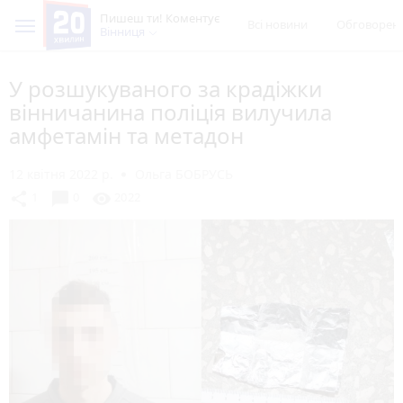
Пишеш ти! Коментує
Всі новини
Обговорен
Вінниця
У розшукуваного за крадіжки
вінничанина поліція вилучила
амфетамін та метадон
12 квітня 2022 р.
Ольга БОБРУСЬ
chat_bubble
share
visibility
1
0
2022