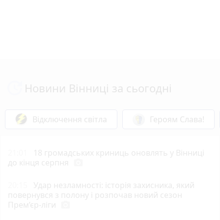
Новини Вінниці за сьогодні
Відключення світла
Героям Слава!
21:01
18 громадських криниць оновлять у Вінниці
до кінця серпня
photo_camera
20:15
Удар незламності: історія захисника, який
повернувся з полону і розпочав новий сезон
Прем’єр-ліги
photo_camera