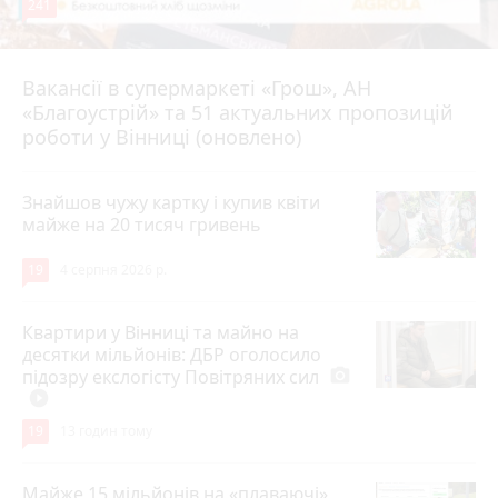
241
Вакансії в супермаркеті «Грош», АН
4 серпня 2026 р.
«Благоустрій» та 51 актуальних пропозицій
роботи у Вінниці (оновлено)
Знайшов чужу картку і купив квіти
майже на 20 тисяч гривень
19
4 серпня 2026 р.
Квартири у Вінниці та майно на
десятки мільйонів: ДБР оголосило
підозру екслогісту Повітряних сил
photo_camera
play_circle_filled
19
13 годин тому
Майже 15 мільйонів на «плаваючі»