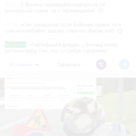
20:01
У Вінниці перевірили повітря на тлі
аномальної спеки: чи є перевищення
photo_camera
19:30
«Син занедужав після бойових травм, то я
сіла на комбайн»: відома співачка збирає хліб
play_circle_filled
«Сертифікати добра»: у Вінниці знову
Від читача
допомагають тим, хто потребує підтримки
Всі новини
Підпишись