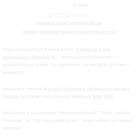
Огляди
Правила користування сайтом
Умови і правила надання платного доступу
Редакція керується в своїй роботі
"Кодексом етики
українського журналіста"
, затвердженим Комісією з
журналістської етики. Поскаржитись на матеріал до Комісії
можна
тут
Видання є членом
Асоціації Незалежні регіональні видавці
України
та Всесвітньої асоціації видавців
WAN-IFRA
Матеріали з позначками "Новини компаній", "Прес-служба",
"Реклама" та "Партнерський проєкт" опубліковані на правах
реклами.