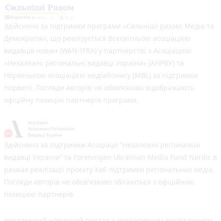
Здійснено за підтримки програми «Сильніші разом: Медіа та
Демократія», що реалізується Всесвітньою асоціацією
видавців новин (WAN-IFRA) у партнерстві з Асоціацією
«Незалежні регіональні видавці України» (АНРВУ) та
Норвезькою асоціацією медіабізнесу (MBL) за підтримки
Норвегії. Погляди авторів не обов’язково відображають
офіційну позицію партнерів програми.
Здійснено за підтримки Асоціації “Незалежні регіональні
видавці України” та Foreningen Ukrainian Media Fund Nordic в
рамках реалізації проєкту Хаб підтримки регіональних медіа.
Погляди авторів не обов'язково збігаються з офіційною
позицією партнерів
Незалежний новинний портал з оперативним висвітленням