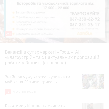
241
Вакансії в супермаркеті «Грош», АН
4 серпня 2026 р.
«Благоустрій» та 51 актуальних пропозицій
роботи у Вінниці (оновлено)
Знайшов чужу картку і купив квіти
майже на 20 тисяч гривень
19
4 серпня 2026 р.
Квартири у Вінниці та майно на