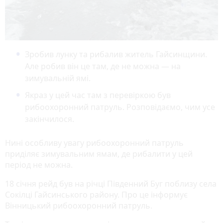
Зробив лунку та рибалив житель Гайсинщини.
Але робив він це там, де не можна — на
зимувальній ямі.
Якраз у цей час там з перевіркою був
рибоохоронний патруль. Розповідаємо, чим усе
закінчилося.
Нині особливу увагу рибоохоронний патруль
приділяє зимувальним ямам, де рибалити у цей
період не можна.
18 січня рейд був на річці Південний Буг поблизу села
Сокілці Гайсинського району. Про це інформує
Вінницький рибоохоронний патруль.