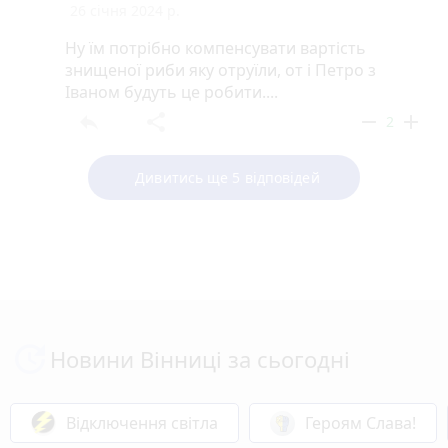
26 січня 2024 р.
Ну їм потрібно компенсувати вартість
знищеної риби яку отруїли, от і Петро з
Іваном будуть це робити....
reply
share
remove
add
2
Дивитись ще 5 відповідей
Новини Вінниці за сьогодні
Відключення світла
Героям Слава!