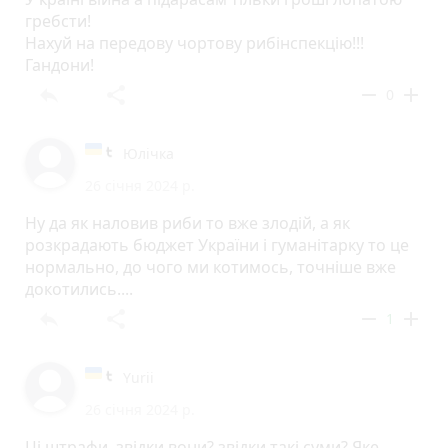
гребсти!
Нахуй на передову чортову рибінспекцію!!!
Гандони!
reply
share
remove
add
0
Юлічка
26 січня 2024 р.
Ну да як наловив риби то вже злодій, а як
розкрадають бюджет України і гуманітарку то це
нормально, до чого ми котимось, точніше вже
докотились....
reply
share
remove
add
1
Yurii
26 січня 2024 р.
Ці штрафи, звідки вони? звідки такі суми? Яке