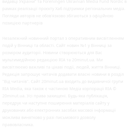
видавці України” та Foreningen Ukrainian Media Fund Nordic в
рамках реалізації проєкту Хаб підтримки регіональних медіа.
Погляди авторів не обов'язково збігаються з офіційною
позицією партнерів
Незалежний новинний портал з оперативним висвітленням
подій у Вінниці та області. Сайт новин №1 у Вінниці за
розміром аудиторії. Новини створюються для Вас
мультимедійною редакцією RIA та 20minut.ua. Ми
висвітлюємо важливі та цікаві події, людей, життя Вінниці.
Редакція запрошує читачів додавати власні новини в розділ
"Від читачів". Сайт 20minut.ua входить до видавничої групи
RIA Media, яка також є частиною Медіа корпорації RIA ©
20minut.ua. Усі права захищені. Будь-яка публiкацiя,
передрук чи наступне поширення матеріалів сайту у
друкованих або електронних засобах масової інформації
можлива винятково у разі письмового дозволу
правовласника.