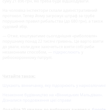
суму 21 896 грн, які треба буде відшкодувати.
На чоловіка інспектори склали адміністративний
протокол. Тепер йому загрожує штраф за грубе
порушення правил рибальства (до 680 грн), а також
судовий збір.
— Отже, коштуватиме сьогоднішня «риболовля»
порушнику понад 22 тисячі гривень. Це варто взяти
до уваги, коли дуже захочеться взяти собі риби
незаконним способом, —
підкреслюють
у
рибоохоронному патрулі.
Читайте також:
Шукають вінничанку, яку підозрюють у наркозлочині
Незаконне будівництво на «Вінницьких Мальдівах».
Дізналися продовження цієї справи
Додайте 20 хвилин до вибраних джерел у
Google