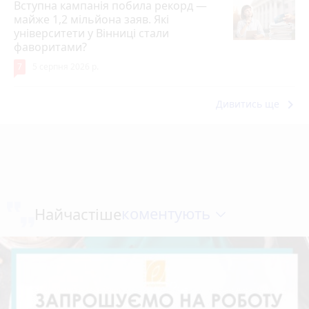
Вступна кампанія побила рекорд —
майже 1,2 мільйона заяв. Які
університети у Вінниці стали
фаворитами?
7
5 серпня 2026 р.
keyboard_arrow_right
Дивитись ще
коментують
Найчастіше