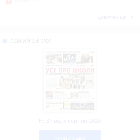
9
Вчора о 13:13
keyboard_arrow_right
Дивитись ще
СВІЖИЙ ВИПУСК
№ 31 від 5 серпня 2026
Читати номер