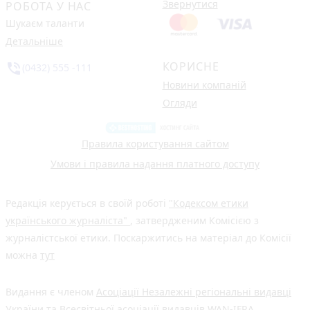
Звернутися
РОБОТА У НАС
Шукаєм таланти
Детальніше
КОРИСНЕ
phone_in_talk
(0432) 555 -111
Новини компаній
Огляди
Правила користування сайтом
Умови і правила надання платного доступу
Редакція керується в своїй роботі
"Кодексом етики
українського журналіста"
, затвердженим Комісією з
журналістської етики. Поскаржитись на матеріал до Комісії
можна
тут
Видання є членом
Асоціації Незалежні регіональні видавці
України
та Всесвітньої асоціації видавців
WAN-IFRA