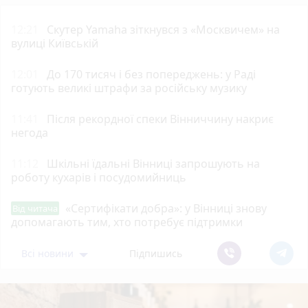
12:21
Скутер Yamaha зіткнувся з «Москвичем» на
вулиці Київській
12:01
До 170 тисяч і без попереджень: у Раді
готують великі штрафи за російську музику
11:41
Після рекордної спеки Вінниччину накриє
негода
11:12
Шкільні їдальні Вінниці запрошують на
роботу кухарів і посудомийниць
«Сертифікати добра»: у Вінниці знову
Від читача
допомагають тим, хто потребує підтримки
Всі новини
Підпишись