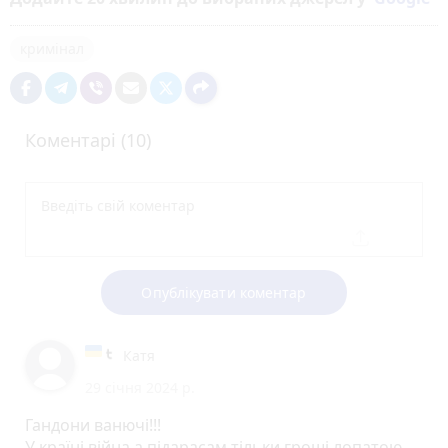
кримінал
Коментарі (10)
Опублікувати коментар
Катя
29 січня 2024 р.
Гандони ванючі!!!
У країні війна а підарасам тільки гроші лопатою