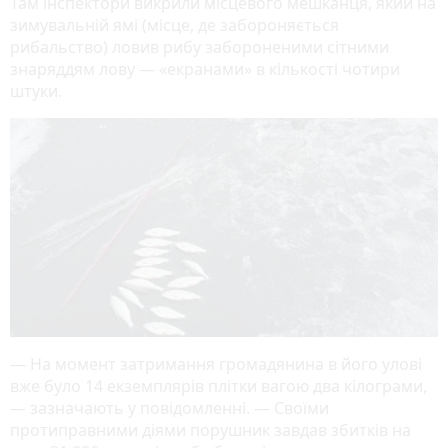
Там інспектори викрили місцевого мешканця, який на
зимувальній ямі (місце, де забороняється
рибальство) ловив рибу забороненими сітними
знаряддям лову — «екранами» в кількості чотири
штуки.
— На момент затримання громадянина в його улові
вже було 14 екземплярів плітки вагою два кілограми,
— зазначають у повідомленні. — Своїми
протиправними діями порушник завдав збитків на