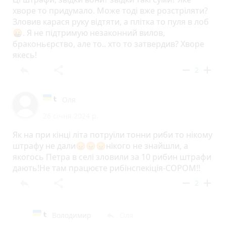
хворе то придумало. Може тоді вже розстріляти?
Зловив карася руку відтяти, а плітка то пуля в лоб
🤬. Я не підтримую незаконний вилов,
браконьєрство, але то.. хто то затвердив? Хворе
якесь!
reply
share
remove
add
2
Оля
26 січня 2024 р.
Як на при кінці літа потруїли тонни риби то нікому
штрафу не дали😡😡😡нікого не знайшли, а
якогось Петра в селі зловили за 10 рибин штрафи
дають!Не там працюєте рибінспекіція-СОРОМ!!
reply
share
remove
add
2
Володимир
Оля
reply