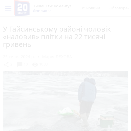
Пишеш ти! Коментує
Всі новини
Обговорен
Вінниця
У Гайсинському районі чоловік
«наловив» плітки на 22 тисячі
гривень
25 січня 2024 р.
Марія ЛЄХОВА
chat_bubble
share
visibility
2
10
1033