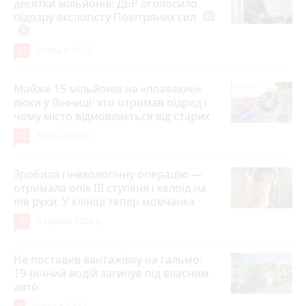
десятки мільйонів: ДБР оголосило
підозру екслогісту Повітряних сил
photo_camera
play_circle_filled
17
Вчора о 10:37
Майже 15 мільйонів на «плаваючі»
люки у Вінниці: хто отримав підряд і
чому місто відмовляється від старих
12
Вчора о 13:42
Зробила гінекологічну операцію —
отримала опік ІІІ ступеня і келоїд на
пів руки. У клініці тепер мовчанка
10
5 серпня 2026 р.
Не поставив вантажівку на гальмо:
19-річний водій загинув під власним
авто