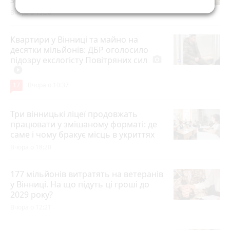
Вчора о 19:30
Квартири у Вінниці та майно на
десятки мільйонів: ДБР оголосило
підозру екслогісту Повітряних сил
photo_camera
play_circle_filled
17
Вчора о 10:37
Три вінницькі ліцеї продовжать
працювати у змішаному форматі: де
саме і чому бракує місць в укриттях
Вчора о 18:20
177 мільйонів витратять на ветеранів
у Вінниці. На що підуть ці гроші до
2029 року?
Вчора о 12:21