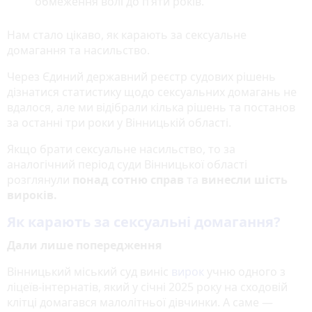
обмеження волі до п’яти років.
Нам стало цікаво, як карають за сексуальне
домагання та насильство.
Через Єдиний державний реєстр судових рішень
дізнатися статистику щодо сексуальних домагань не
вдалося, але ми відібрали кілька рішень та постанов
за останні три роки у Вінницькій області.
Якщо брати сексуальне насильство, то за
аналогічний період суди Вінницької області
розглянули
понад сотню справ
та
винесли шість
вироків.
Як карають за сексуальні домагання?
Дали лише попередження
Вінницький міський суд виніс
вирок
учню одного з
ліцеїв-інтернатів, який у січні 2025 року на сходовій
клітці домагався малолітньої дівчинки. А саме —