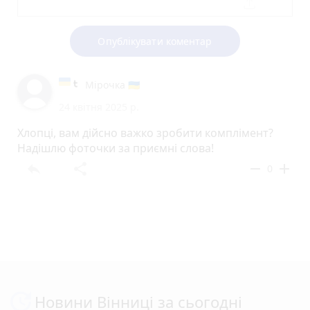
Опублікувати коментар
Мірочка 🇺🇦
24 квітня 2025 р.
Хлопці, вам дійсно важко зробити комплімент?
Надішлю фоточки за приємні слова!
reply
share
remove
add
0
Новини Вінниці за сьогодні