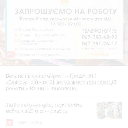
241
Вакансії в супермаркеті «Грош», АН
4 серпня 2026 р.
«Благоустрій» та 51 актуальних пропозицій
роботи у Вінниці (оновлено)
Знайшов чужу картку і купив квіти
майже на 20 тисяч гривень
19
4 серпня 2026 р.