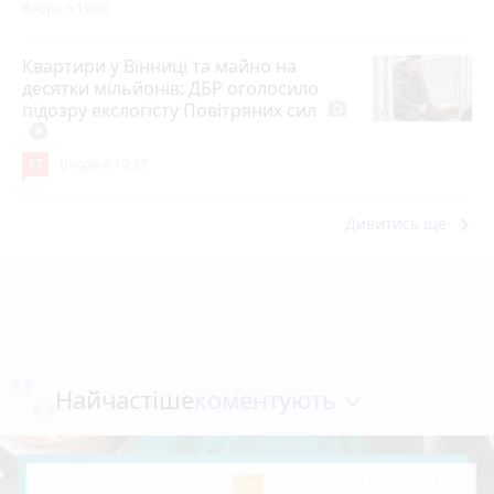
Вчора о 19:30
Квартири у Вінниці та майно на
десятки мільйонів: ДБР оголосило
підозру екслогісту Повітряних сил
photo_camera
play_circle_filled
17
Вчора о 10:37
keyboard_arrow_right
Дивитись ще
коментують
Найчастіше