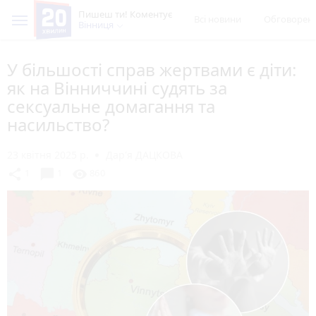
Пишеш ти! Коментує
Всі новини
Обговорен
Вінниця
У більшості справ жертвами є діти:
як на Вінниччині судять за
сексуальне домагання та
насильство?
23 квітня 2025 р.
Дар'я ДАЦКОВА
chat_bubble
share
visibility
1
1
860