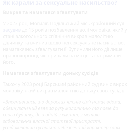
Як карали за сексуальне насильство?
Викрав та намагався зґвалтувати
У 2023 році Могилів-Подільський міськрайонний суд
засудив
до 15 років позбавлення волі чоловіка, який у
стані алкогольного сп’яніння викрав малолітню
дівчинку та вчинив щодо неї сексуальне насильство,
намагаючись зґвалтувати її. Зупинили його дії лише
правоохоронці, які приїхали на місце та затримали
його.
Намагався зґвалтувати доньку сусідів
Також у 2023 році Барський районний суд виніс вирок
чоловіку, який викрав малолітню доньку своїх сусідів.
«Впевнившись, що дорослих членів сім'ї немає вдома,
обвинувачений взяв за руку малолітню та повів до
свого будинку, де в одній з кімнат, з метою
задоволення власної статевої пристрасті,
усвідомлюючи суспільно небезпечний характер своїх