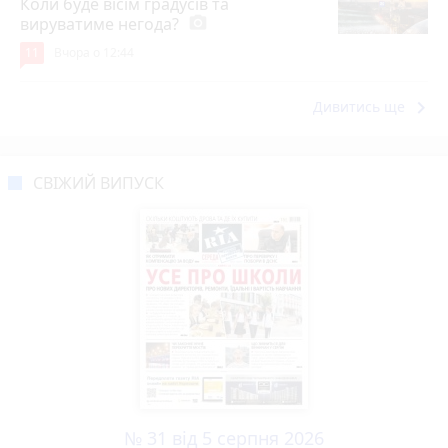
Коли буде вісім градусів та
вируватиме негода?
photo_camera
11
Вчора о 12:44
keyboard_arrow_right
Дивитись ще
СВІЖИЙ ВИПУСК
№ 31 від 5 серпня 2026