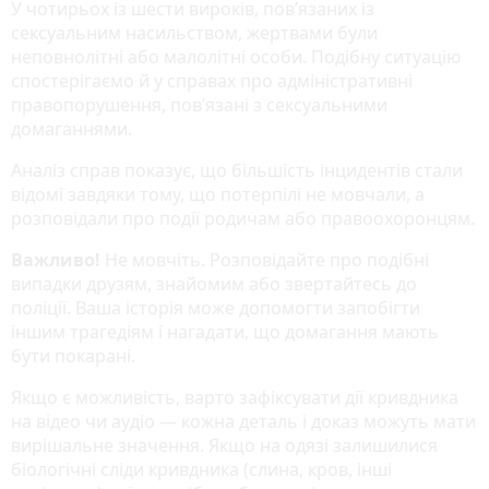
У чотирьох із шести вироків, пов’язаних із
сексуальним насильством, жертвами були
неповнолітні або малолітні особи. Подібну ситуацію
спостерігаємо й у справах про адміністративні
правопорушення, пов’язані з сексуальними
домаганнями.
Аналіз справ показує, що більшість інцидентів стали
відомі завдяки тому, що потерпілі не мовчали, а
розповідали про події родичам або правоохоронцям.
Важливо!
Не мовчіть. Розповідайте про подібні
випадки друзям, знайомим або звертайтесь до
поліції. Ваша історія може допомогти запобігти
іншим трагедіям і нагадати, що домагання мають
бути покарані.
Якщо є можливість, варто зафіксувати дії кривдника
на відео чи аудіо — кожна деталь і доказ можуть мати
вирішальне значення. Якщо на одязі залишилися
біологічні сліди кривдника (слина, кров, інші