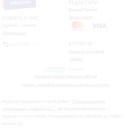
РЕДАКТОРИ
Вадим Павлов
Звернутися
РОБОТА У НАС
Шукаєм таланти
Детальніше
КОРИСНЕ
phone_in_talk
(0432) 555 -111
Новини компаній
Огляди
Правила користування сайтом
Умови і правила надання платного доступу
Редакція керується в своїй роботі
"Кодексом етики
українського журналіста"
, затвердженим Комісією з
журналістської етики. Поскаржитись на матеріал до Комісії
можна
тут