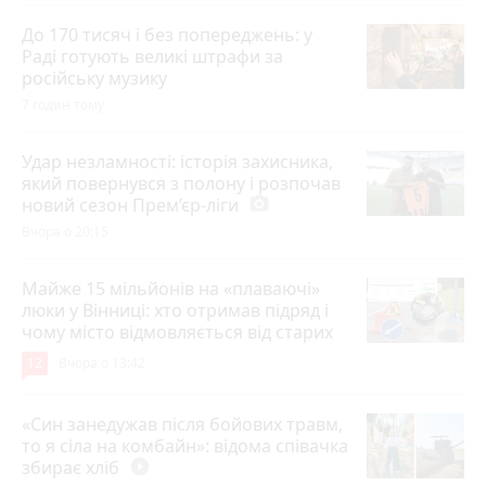
До 170 тисяч і без попереджень: у
Раді готують великі штрафи за
російську музику
7 годин тому
Удар незламності: історія захисника,
який повернувся з полону і розпочав
новий сезон Прем’єр-ліги
photo_camera
Вчора о 20:15
Майже 15 мільйонів на «плаваючі»
люки у Вінниці: хто отримав підряд і
чому місто відмовляється від старих
12
Вчора о 13:42
«Син занедужав після бойових травм,
то я сіла на комбайн»: відома співачка
збирає хліб
play_circle_filled