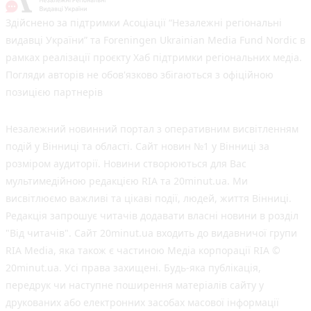
Здійснено за підтримки Асоціації “Незалежні регіональні
видавці України” та Foreningen Ukrainian Media Fund Nordic в
рамках реалізації проєкту Хаб підтримки регіональних медіа.
Погляди авторів не обов'язково збігаються з офіційною
позицією партнерів
Незалежний новинний портал з оперативним висвітленням
подій у Вінниці та області. Сайт новин №1 у Вінниці за
розміром аудиторії. Новини створюються для Вас
мультимедійною редакцією RIA та 20minut.ua. Ми
висвітлюємо важливі та цікаві події, людей, життя Вінниці.
Редакція запрошує читачів додавати власні новини в розділ
"Від читачів". Сайт 20minut.ua входить до видавничої групи
RIA Media, яка також є частиною Медіа корпорації RIA ©
20minut.ua. Усі права захищені. Будь-яка публiкацiя,
передрук чи наступне поширення матеріалів сайту у
друкованих або електронних засобах масової інформації