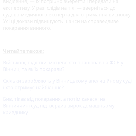
виділення) — їх потрібно зберегти і передати на
експертизу. У разі слідів на тілі — зверніться до
судово-медичного експерта для отримання висновку.
Усі ці докази підвищують шанси на справедливе
покарання винного.
Читайте також:
Військові, підлітки, місцеві: хто працював на ФСБ у
Вінниці та як їх покарали?
Скільки заробляють у Вінницькому апеляційному суді
і хто отримує найбільше?
Бив, тікав від покарання, а потім каявся: на
Вінниччині суд підтвердив вирок домашньому
кривднику