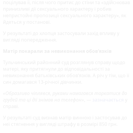
поцілував її, після чого притис до стіни та «здійснював
принизливі дії сексуального характеру і робив
непристойні пропозиції сексуального характеру», як
йдеться у постанові.
У результаті до хлопця застосували захід впливу у
вигляді попередження.
Матір покарали за невиконання обов’язків
Тульчинський районний суд розглянув справу щодо
матері, яку притягнули до відповідальності за
невиконання батьківських обов’язків. А річ у тім, що її
син домагався 13-річної дівчинки.
«Образливо чіплявся, руками намагався торкатися до
грудей та ці дії знімав на телефон»
, —
зазначається
у
справі.
У результаті суд визнав матір винною і застосував до
неї стягнення у вигляді штрафу в розмірі 850 грн.