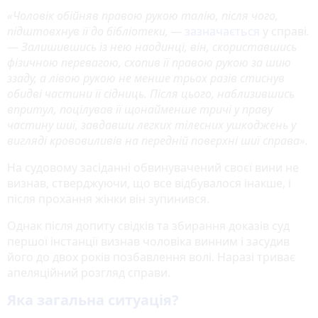
«Чоловік обійняв правою рукою талію, після чого,
підштовхнув її до бібліотеки, —
зазначається
у справі
.
—
Залишившись із нею наодинці, він, скориставшись
фізичною перевагою, схопив її правою рукою за шию
ззаду, а лівою рукою не менше трьох разів стиснув
обидві частини її сідниць. Після цього, наблизившись
впритул, поцілував її щонайменше тричі у праву
частину шиї, завдавши легких тілесних ушкоджень у
вигляді крововиливів на передній поверхні шиї справа».
На судовому засіданні обвинувачений своєї вини не
визнав, стверджуючи, що все відбувалося інакше, і
після прохання жінки він зупинився.
Однак після допиту свідків та збирання доказів суд
першої інстанції визнав чоловіка винним і засудив
його до двох років позбавлення волі. Наразі триває
апеляційний розгляд справи.
Яка загальна ситуація?