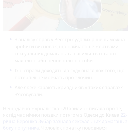
З аналізу справ у Реєстрі судових рішень можна
зробити висновок, що найчастіше жертвами
сексуальних домагань та насильства стають
малолітні або неповнолітні особи.
Їхні справи доходять до суду внаслідок того, що
потерпілі не мовчать про злочин.
Але як же карають кривдників у таких справах?
З’ясовували.
Нещодавно журналістка «20 хвилин» писала про те,
як під час нічної поїздки потягом з Одеси до Києва
22-
річна Вероніка Зубар зазнала сексуальних домагань з
боку попутника
. Чоловік спочатку поводився