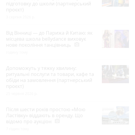
підготовку до школи (партнерський
проєкт)
3 серпня 2026 р.
Від Вінниці — до Парижа й Китаю: як
місцева школа bellydance виховує
нове покоління танцівниць
photo_camera
годину тому
Допоможуть у тяжку хвилину:
ритуальні послуги та товари, кафе та
обіди на замовлення (партнерський
проєкт)
25 червня 2026 р.
Після шести років простою «Мою
Ластівку» віддають в оренду. Що
відомо про аукціон
photo_camera
7 годин тому