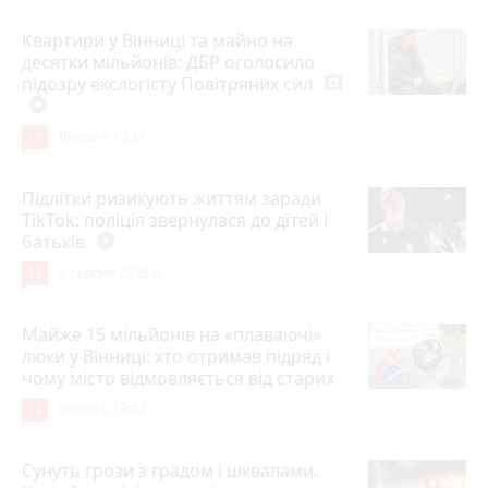
Квартири у Вінниці та майно на
десятки мільйонів: ДБР оголосило
підозру екслогісту Повітряних сил
photo_camera
play_circle_filled
17
Вчора о 10:37
Підлітки ризикують життям заради
TikTok: поліція звернулася до дітей і
батьків
play_circle_filled
13
5 серпня 2026 р.
Майже 15 мільйонів на «плаваючі»
люки у Вінниці: хто отримав підряд і
чому місто відмовляється від старих
12
Вчора о 13:42
Сунуть грози з градом і шквалами.