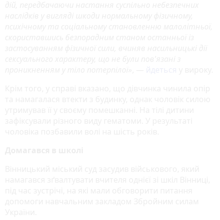
дій, передбачаючи настання суспільно небезпечних
наслідків у вигляді шкоди нормальному фізичному,
психічному та соціальному становленню малолітньої,
скориставшись безпорадним станом останньої із
застосуванням фізичної сили, вчиняв насильницькі дії
сексуального характеру, що не були пов'язані з
проникненням у тіло потерпілої»
, —
йдеться
у вироку.
Крім того, у справі вказано, що дівчинка чинила опір
та намагалася втекти з будинку, однак чоловік силою
утримував її у своєму помешканні. На тілі дитини
зафіксували різного виду гематоми. У результаті
чоловіка позбавили волі на шість років.
Домагався в школі
Вінницький міський суд засудив військового, який
намагався зґвалтувати вчителя однієї зі шкіл Вінниці,
під час зустрічі, на які мали обговорити питання
допомоги навчальним закладом Збройним силам
України.