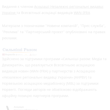
Видання є членом
Асоціації Незалежні регіональні видавці
України
та Всесвітньої асоціації видавців
WAN-IFRA
Матеріали з позначками "Новини компаній", "Прес-служба",
"Реклама" та "Партнерський проєкт" опубліковані на правах
реклами.
Здійснено за підтримки програми «Сильніші разом: Медіа та
Демократія», що реалізується Всесвітньою асоціацією
видавців новин (WAN-IFRA) у партнерстві з Асоціацією
«Незалежні регіональні видавці України» (АНРВУ) та
Норвезькою асоціацією медіабізнесу (MBL) за підтримки
Норвегії. Погляди авторів не обов’язково відображають
офіційну позицію партнерів програми.