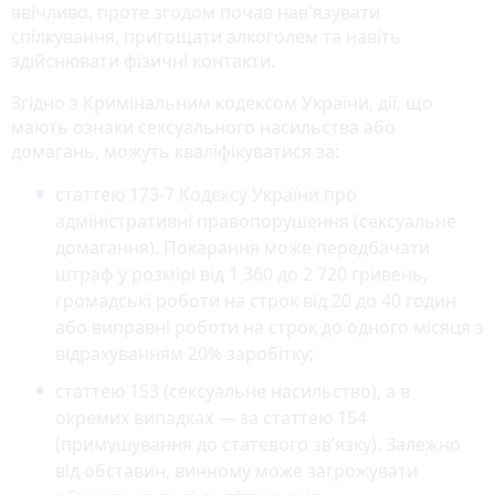
ввічливо, проте згодом почав нав'язувати
спілкування, пригощати алкоголем та навіть
здійснювати фізичні контакти.
Згідно з Кримінальним кодексом України, дії, що
мають ознаки сексуального насильства або
домагань, можуть кваліфікуватися за:
статтею 173-7 Кодексу України про
адміністративні правопорушення (сексуальне
домагання). Покарання може передбачати
штраф у розмірі від 1 360 до 2 720 гривень,
громадські роботи на строк від 20 до 40 годин
або виправні роботи на строк до одного місяця з
відрахуванням 20% заробітку;
статтею 153 (сексуальне насильство), а в
окремих випадках — за статтею 154
(примушування до статевого зв’язку). Залежно
від обставин, винному може загрожувати