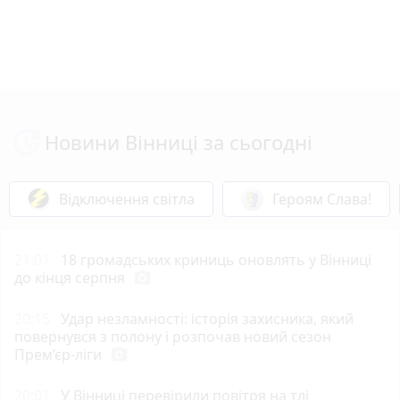
Новини Вінниці за сьогодні
Відключення світла
Героям Слава!
21:01
18 громадських криниць оновлять у Вінниці
до кінця серпня
photo_camera
20:15
Удар незламності: історія захисника, який
повернувся з полону і розпочав новий сезон
Прем’єр-ліги
photo_camera
20:01
У Вінниці перевірили повітря на тлі