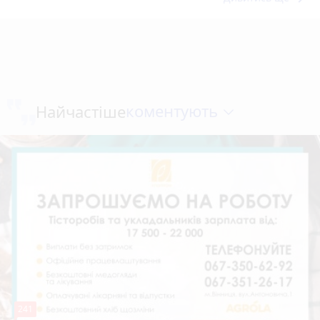
коментують
Найчастіше
241