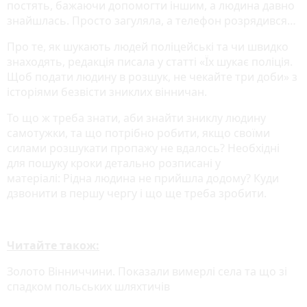
постять, бажаючи допомогти іншим, а людина давно
знайшлась. Просто загуляла, а телефон розрядився…
Про те, як шукають людей поліцейські та чи швидко
знаходять, редакція писала у статті «Їх шукає поліція.
Щоб подати людину в розшук, не чекайте три доби» з
історіями безвісти зниклих вінничан.
То що ж треба знати, аби знайти зниклу людину
самотужки, та що потрібно робити, якщо своїми
силами розшукати пропажу не вдалось? Необхідні
для пошуку кроки детально розписані у
матеріалі: Рідна людина не прийшла додому? Куди
дзвонити в першу чергу і що ще треба зробити.
Читайте також:
Золото Вінниччини. Показали вимерлі села та що зі
спадком польських шляхтичів