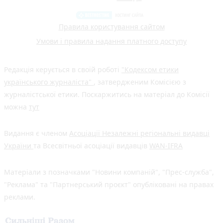
Правила користування сайтом
Умови і правила надання платного доступу
Редакція керується в своїй роботі
"Кодексом етики
українського журналіста"
, затвердженим Комісією з
журналістської етики. Поскаржитись на матеріал до Комісії
можна
тут
Видання є членом
Асоціації Незалежні регіональні видавці
України
та Всесвітньої асоціації видавців
WAN-IFRA
Матеріали з позначками "Новини компаній", "Прес-служба",
"Реклама" та "Партнерський проєкт" опубліковані на правах
реклами.