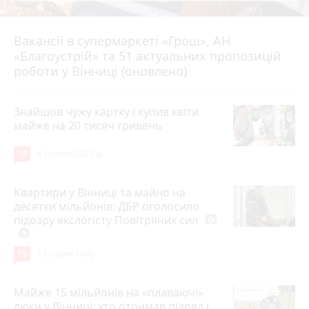
Вакансії в супермаркеті «Грош», АН
4 серпня 2026 р.
«Благоустрій» та 51 актуальних пропозицій
роботи у Вінниці (оновлено)
Знайшов чужу картку і купив квіти
майже на 20 тисяч гривень
19
4 серпня 2026 р.
Квартири у Вінниці та майно на
десятки мільйонів: ДБР оголосило
підозру екслогісту Повітряних сил
photo_camera
play_circle_filled
19
13 годин тому
Майже 15 мільйонів на «плаваючі»
люки у Вінниці: хто отримав підряд і