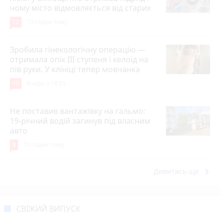
чому місто відмовляється від старих
12
10 годин тому
Зробила гінекологічну операцію —
отримала опік ІІІ ступеня і келоїд на
пів руки. У клініці тепер мовчанка
10
Вчора о 18:55
Не поставив вантажівку на гальмо:
19-річний водій загинув під власним
авто
9
10 годин тому
keyboard_arrow_right
Дивитись ще
СВІЖИЙ ВИПУСК