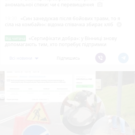
аномальної спеки: чи є перевищення
photo_camera
19:30
«Син занедужав після бойових травм, то я
сіла на комбайн»: відома співачка збирає хліб
play_circle_filled
«Сертифікати добра»: у Вінниці знову
Від читача
допомагають тим, хто потребує підтримки
Всі новини
Підпишись