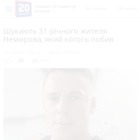
Пишеш ти! Коментує
Всі новини
Обговорен
Вінниця
Шукають 31-річного жителя
Немирова, який когось побив
24 червня 2024 р.
Марія ЛЄХОВА
chat_bubble
share
visibility
1
3
1060