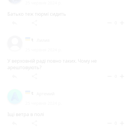
25 червня 2024 р.
Батько теж тюрмі сидить
reply
share
remove
add
0
Лилия
25 червня 2024 р.
У верховній раді повно таких. Чому не
арештовують?
reply
share
remove
add
0
Артемий
25 червня 2024 р.
Іщі ветра в полі
reply
share
remove
add
0