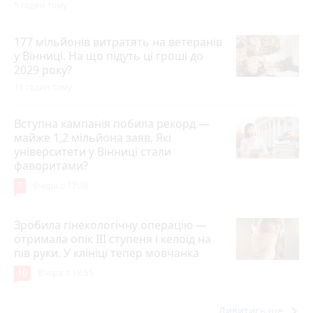
5 годин тому
177 мільйонів витратять на ветеранів
у Вінниці. На що підуть ці гроші до
2029 року?
11 годин тому
Вступна кампанія побила рекорд —
майже 1,2 мільйона заяв. Які
університети у Вінниці стали
фаворитами?
7
Вчора о 17:36
Зробила гінекологічну операцію —
отримала опік ІІІ ступеня і келоїд на
пів руки. У клініці тепер мовчанка
10
Вчора о 18:55
keyboard_arrow_right
Дивитись ще