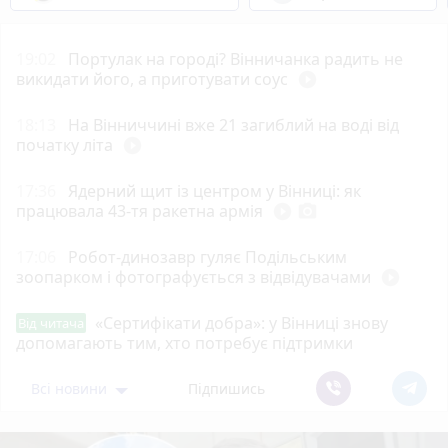
19:02
Портулак на городі? Вінничанка радить не
викидати його, а приготувати соус
play_circle_filled
18:13
На Вінниччині вже 21 загиблий на воді від
початку літа
play_circle_filled
17:36
Ядерний щит із центром у Вінниці: як
працювала 43-тя ракетна армія
play_circle_filled
photo_camera
17:06
Робот-динозавр гуляє Подільським
зоопарком і фотографується з відвідувачами
play_circle_filled
«Сертифікати добра»: у Вінниці знову
Від читача
допомагають тим, хто потребує підтримки
Всі новини
Підпишись