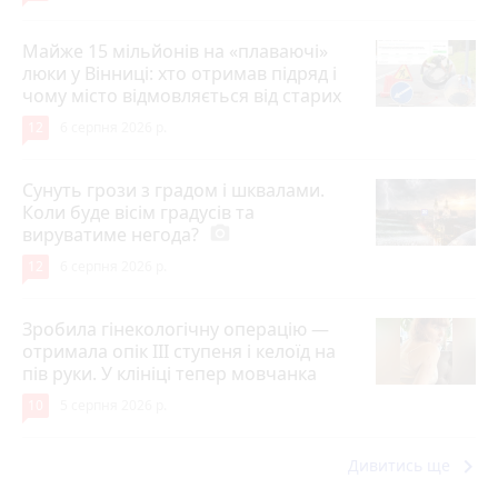
Майже 15 мільйонів на «плаваючі»
люки у Вінниці: хто отримав підряд і
чому місто відмовляється від старих
12
6 серпня 2026 р.
Сунуть грози з градом і шквалами.
Коли буде вісім градусів та
вируватиме негода?
photo_camera
12
6 серпня 2026 р.
Зробила гінекологічну операцію —
отримала опік ІІІ ступеня і келоїд на
пів руки. У клініці тепер мовчанка
10
5 серпня 2026 р.
keyboard_arrow_right
Дивитись ще