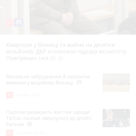
17
Квартири у Вінниці та майно на десятки
6 серпня 2026 р.
мільйонів: ДБР оголосило підозру екслогісту
Повітряних сил
photo_camera
play_circle_filled
Фекальне забруднення й паразити
виявили у водоймах Вінниці
photo_camera
15
Вчора о 15:12
Підлітки ризикують життям заради
TikTok: поліція звернулася до дітей і
батьків
play_circle_filled
14
5 серпня 2026 р.