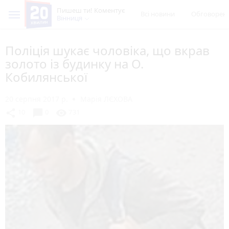
Пишеш ти! Коментує
Всі новини
Обговорен
Вінниця
Поліція шукає чоловіка, що вкрав
золото із будинку на О.
Кобилянської
20 серпня 2017 р.
Марія ЛЄХОВА
chat_bubble
share
visibility
10
0
731