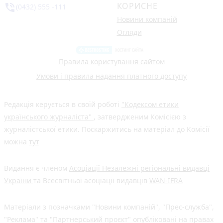
КОРИСНЕ
phone_in_talk
(0432) 555 -111
Новини компаній
Огляди
Правила користування сайтом
Умови і правила надання платного доступу
Редакція керується в своїй роботі
"Кодексом етики
українського журналіста"
, затвердженим Комісією з
журналістської етики. Поскаржитись на матеріал до Комісії
можна
тут
Видання є членом
Асоціації Незалежні регіональні видавці
України
та Всесвітньої асоціації видавців
WAN-IFRA
Матеріали з позначками "Новини компаній", "Прес-служба",
"Реклама" та "Партнерський проєкт" опубліковані на правах