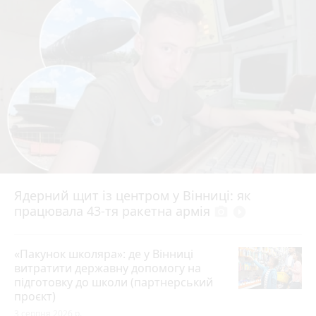
Ядерний щит із центром у Вінниці: як
працювала 43-тя ракетна армія
photo_camera
play_circle_filled
«Пакунок школяра»: де у Вінниці
витратити державну допомогу на
підготовку до школи (партнерський
проєкт)
3 серпня 2026 р.