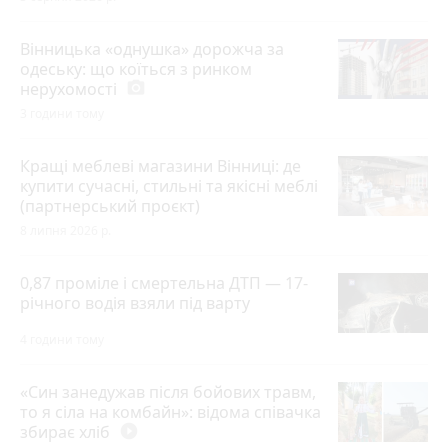
Вінницька «однушка» дорожча за
одеську: що коїться з ринком
нерухомості
photo_camera
3 години тому
Кращі меблеві магазини Вінниці: де
купити сучасні, стильні та якісні меблі
(партнерський проєкт)
8 липня 2026 р.
0,87 проміле і смертельна ДТП — 17-
річного водія взяли під варту
4 години тому
«Син занедужав після бойових травм,
то я сіла на комбайн»: відома співачка
збирає хліб
play_circle_filled