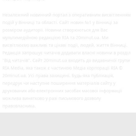
Незалежний новинний портал з оперативним висвітленням
подій у Вінниці та області. Сайт новин №1 у Вінниці за
розміром аудиторії. Новини створюються для Вас
мультимедійною редакцією RIA та 20minut.ua. Ми
висвітлюємо важливі та цікаві події, людей, життя Вінниці.
Редакція запрошує читачів додавати власні новини в розділ
"Від читачів". Сайт 20minut.ua входить до видавничої групи
RIA Media, яка також є частиною Медіа корпорації RIA ©
20minut.ua. Усі права захищені. Будь-яка публiкацiя,
передрук чи наступне поширення матеріалів сайту у
друкованих або електронних засобах масової інформації
можлива винятково у разі письмового дозволу
правовласника.
©2017-2025 20minut.ua
вул. Ширшова, буд. 3-а, м. Вінниця, 21032
[email protected]
Cуб'єкт у сфері онлайн-медіа; ідентифікатор медіа