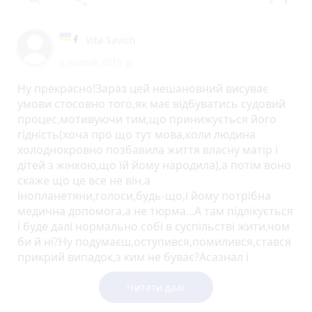
Vita Savich
6 липня 2019 р.
Ну прекрасно!Зараз цей нешановний висуває
умови стосовно того,як має відбуватись судовий
процес,мотивуючи тим,що принижується його
гідність(хоча про що тут мова,коли людина
холоднокровно позбавила життя власну матір і
дітей з жінкою,що їй йому народила),а потім воно
скаже що це все не він,а
інопланетяни,голоси,будь-що,і йому потрібна
медична допомога,а не тюрма...А там підлікується
і буде далі нормально собі в суспільстві жити,чом
би й ні?Ну подумаєш,оступився,помилився,стався
прикрий випадок,з ким не буває?Асазнал і
ізмєнілся,ачьотут?
Читати далі