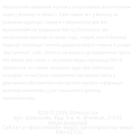
Незалежний новинний портал з оперативним висвітленням
подій у Вінниці та області. Сайт новин №1 у Вінниці за
розміром аудиторії. Новини створюються для Вас
мультимедійною редакцією RIA та 20minut.ua. Ми
висвітлюємо важливі та цікаві події, людей, життя Вінниці.
Редакція запрошує читачів додавати власні новини в розділ
"Від читачів". Сайт 20minut.ua входить до видавничої групи
RIA Media, яка також є частиною Медіа корпорації RIA ©
20minut.ua. Усі права захищені. Будь-яка публiкацiя,
передрук чи наступне поширення матеріалів сайту у
друкованих або електронних засобах масової інформації
можлива винятково у разі письмового дозволу
правовласника.
©2017-2025 20minut.ua
вул. Ширшова, буд. 3-а, м. Вінниця, 21032
[email protected]
Cуб'єкт у сфері онлайн-медіа; ідентифікатор медіа
- R40-02726.