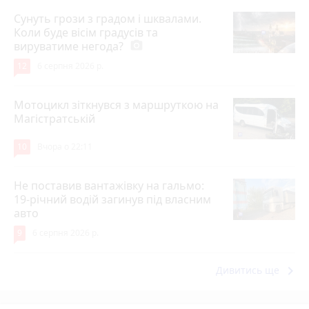
Сунуть грози з градом і шквалами.
Коли буде вісім градусів та
вируватиме негода?
photo_camera
12
6 серпня 2026 р.
Мотоцикл зіткнувся з маршруткою на
Магістратській
10
Вчора о 22:11
Не поставив вантажівку на гальмо:
19-річний водій загинув під власним
авто
9
6 серпня 2026 р.
keyboard_arrow_right
Дивитись ще