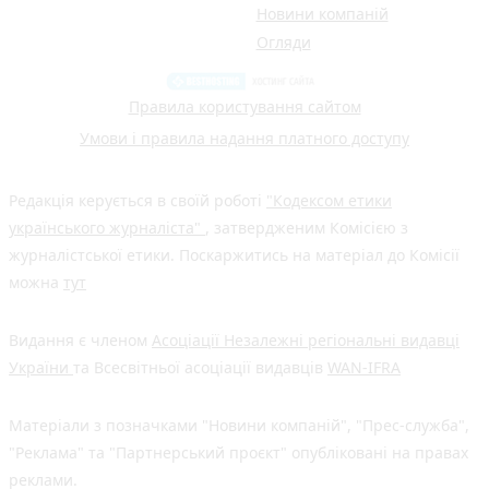
Новини компаній
Огляди
Правила користування сайтом
Умови і правила надання платного доступу
Редакція керується в своїй роботі
"Кодексом етики
українського журналіста"
, затвердженим Комісією з
журналістської етики. Поскаржитись на матеріал до Комісії
можна
тут
Видання є членом
Асоціації Незалежні регіональні видавці
України
та Всесвітньої асоціації видавців
WAN-IFRA
Матеріали з позначками "Новини компаній", "Прес-служба",
"Реклама" та "Партнерський проєкт" опубліковані на правах
реклами.