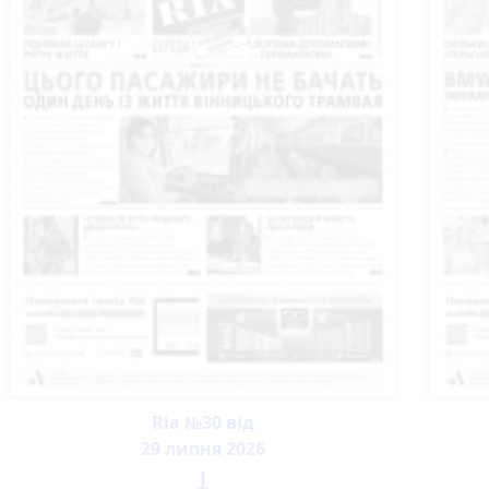
Ria №30 від
29 липня 2026
