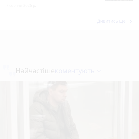
7 серпня 2026 р.
keyboard_arrow_right
Дивитись ще
коментують
Найчастіше