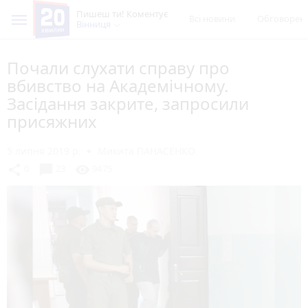
Пишеш ти! Коментує
Всі новини
Обговорен
Вінниця
Почали слухати справу про
вбивство на Академічному.
Засідання закрите, запросили
присяжних
5 липня 2019 р.
Микита ПАНАСЕНКО
chat_bubble
share
visibility
0
23
9475