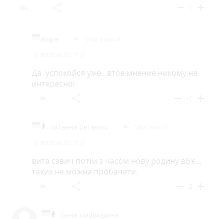
reply
share
remove
add
1
Жора
Vita Savich
reply
6 липня 2019 р.
Да успокойся уже , втое мнение никому не
интересно!
reply
share
remove
add
-1
Татьяна Бегалюк
Vita Savich
reply
6 липня 2019 р.
вита савич потім з часом нову родину вб'є...
таких не можна пробачати.
reply
share
remove
add
2
Лена Лищишина