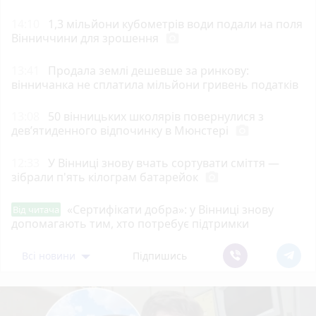
14:10
1,3 мільйони кубометрів води подали на поля
Вінниччини для зрошення
photo_camera
13:41
Продала землі дешевше за ринкову:
вінничанка не сплатила мільйони гривень податків
13:08
50 вінницьких школярів повернулися з
дев’ятиденного відпочинку в Мюнстері
photo_camera
12:33
У Вінниці знову вчать сортувати сміття —
зібрали п'ять кілограм батарейок
photo_camera
«Сертифікати добра»: у Вінниці знову
Від читача
допомагають тим, хто потребує підтримки
Всі новини
Підпишись