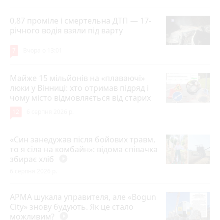
0,87 проміле і смертельна ДТП — 17-
річного водія взяли під варту
7
Вчора о 13:01
Майже 15 мільйонів на «плаваючі»
люки у Вінниці: хто отримав підряд і
чому місто відмовляється від старих
12
6 серпня 2026 р.
«Син занедужав після бойових травм,
то я сіла на комбайн»: відома співачка
збирає хліб
play_circle_filled
6 серпня 2026 р.
АРМА шукала управителя, але «Bogun
City» знову будують. Як це стало
можливим?
play_circle_filled