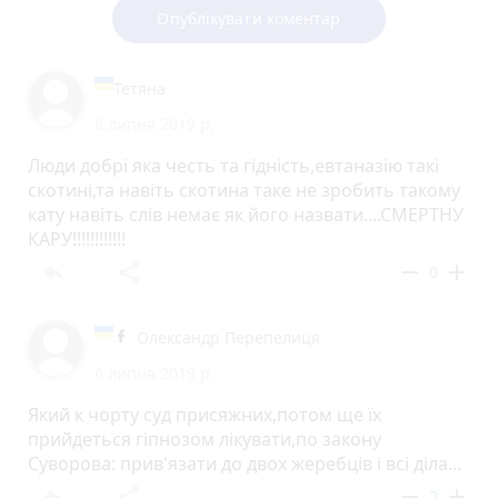
Опублікувати коментар
Тетяна
8 липня 2019 р.
Люди добрі яка честь та гідність,евтаназію такі
скотині,та навіть скотина таке не зробить такому
кату навіть слів немає як його назвати....СМЕРТНУ
КАРУ!!!!!!!!!!!!
reply
share
remove
add
0
Олександр Перепелиця
6 липня 2019 р.
Який к чорту суд присяжних,потом ще їх
прийдеться гіпнозом лікувати,по закону
Суворова: прив'язати до двох жеребців і всі діла...
reply
share
remove
add
2