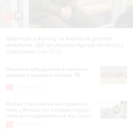
17
Квартири у Вінниці та майно на десятки
6 серпня 2026 р.
мільйонів: ДБР оголосило підозру екслогісту
Повітряних сил
photo_camera
play_circle_filled
Фекальне забруднення й паразити
виявили у водоймах Вінниці
photo_camera
15
7 серпня 2026 р.
Майже 15 мільйонів на «плаваючі»
люки у Вінниці: хто отримав підряд і
чому місто відмовляється від старих
12
6 серпня 2026 р.