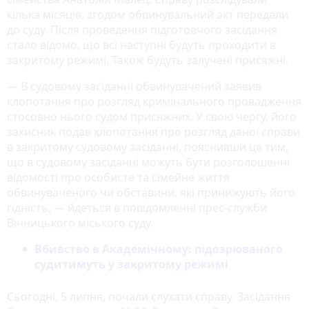
кілька місяців, згодом обвинувальний акт передали
до суду. Після проведення підготовчого засідання
стало відомо, що всі наступні будуть проходити в
закритому режимі. Також будуть залучені присяжні.
— В судовому засіданні обвинувачений заявив
клопотання про розгляд кримінального провадження
стосовно нього судом присяжних. У свою чергу, його
захисник подав клопотання про розгляд даної справи
в закритому судовому засіданні, пояснивши це тим,
що в судовому засіданні можуть бути розголошенні
відомості про особисте та сімейне життя
обвинуваченого чи обставини, які принижують його
гідність, — йдеться в повідомленні прес-служби
Вінницького міського суду.
Вбивство в Академічному: підозрюваного
судитимуть у закритому режимі
Сьогодні, 5 липня, почали слухати справу. Засідання