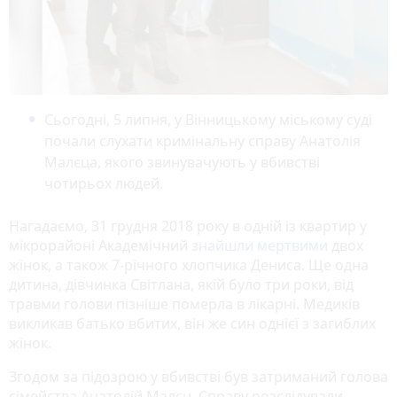
Сьогодні, 5 липня, у Вінницькому міському суді
почали слухати кримінальну справу Анатолія
Малєца, якого звинувачують у вбивстві
чотирьох людей.
Нагадаємо, 31 грудня 2018 року в одній із квартир у
мікрорайоні Академічний
знайшли мертвими
двох
жінок, а також 7-річного хлопчика Дениса. Ще одна
дитина, дівчинка Світлана, якій було три роки, від
травми голови пізніше померла в лікарні. Медиків
викликав батько вбитих, він же син однієї з загиблих
жінок.
Згодом за підозрою у вбивстві був затриманий голова
сімейства Анатолій Малєц. Справу розслідували