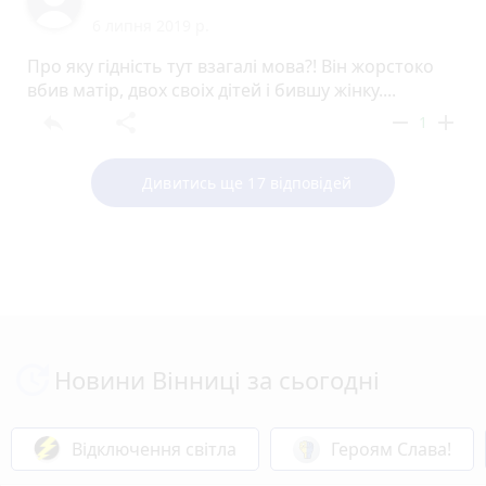
6 липня 2019 р.
Про яку гідність тут взагалі мова?! Він жорстоко
вбив матір, двох своіх дітей і бившу жінку....
reply
share
remove
add
1
Дивитись ще 17 відповідей
Новини Вінниці за сьогодні
Відключення світла
Героям Слава!