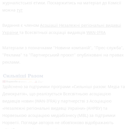
журналістської етики. Поскаржитись на матеріал до Комісії
можна
тут
Видання є членом
Асоціації Незалежні регіональні видавці
України
та Всесвітньої асоціації видавців
WAN-IFRA
Матеріали з позначками "Новини компаній", "Прес-служба",
"Реклама" та "Партнерський проєкт" опубліковані на правах
реклами.
Здійснено за підтримки програми «Сильніші разом: Медіа та
Демократія», що реалізується Всесвітньою асоціацією
видавців новин (WAN-IFRA) у партнерстві з Асоціацією
«Незалежні регіональні видавці України» (АНРВУ) та
Норвезькою асоціацією медіабізнесу (MBL) за підтримки
Норвегії. Погляди авторів не обов’язково відображають