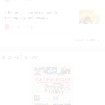
У Вінниці зафіксували новий
температурний рекорд
8
6 серпня 2026 р.
keyboard_arrow_right
Дивитись ще
СВІЖИЙ ВИПУСК