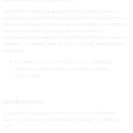
Звичайна перевірка документів на вулиці Вінниці,
нагадаємо, обернулася для 34-річного приїжджого з
Харківщини фіналом його «наркокар’єри». Чоловік не
просто попався з декількома згортками, а
добровільно зізнався у збуті психотропів, що врешті
привело поліцейських до цілого складу заборонених
речовин.
Пів кілограма «смерті» в гаражі. У Вінниці
викрили харків’янина з оптовою партією
наркотиків
Читайте також:
Дорофєєва передала Instagram пілоту: бойовий
льотчик з Вінниччини показав правду про війну в
небі