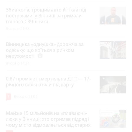
Збив копа, трощив авто й тікав під
пострілами: у Вінниці затримали
п’яного СЗЧшника
Вчора о 21:58
Вінницька «однушка» дорожча за
одеську: що коїться з ринком
нерухомості
photo_camera
Вчора о 14:24
0,87 проміле і смертельна ДТП — 17-
річного водія взяли під варту
7
Вчора о 13:01
Майже 15 мільйонів на «плаваючі»
люки у Вінниці: хто отримав підряд і
чому місто відмовляється від старих