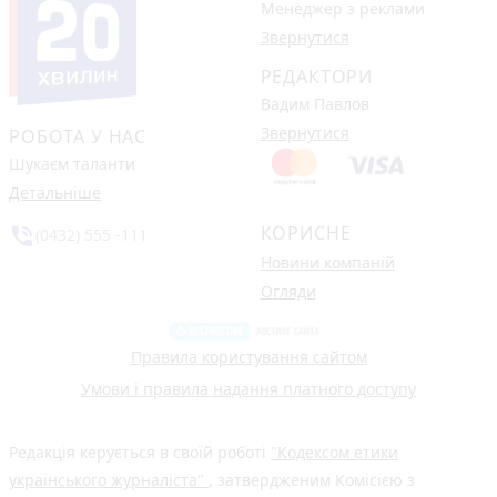
Менеджер з реклами
Звернутися
РЕДАКТОРИ
Вадим Павлов
Звернутися
РОБОТА У НАС
Шукаєм таланти
Детальніше
КОРИСНЕ
phone_in_talk
(0432) 555 -111
Новини компаній
Огляди
Правила користування сайтом
Умови і правила надання платного доступу
Редакція керується в своїй роботі
"Кодексом етики
українського журналіста"
, затвердженим Комісією з