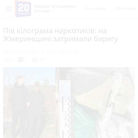
Пишеш ти! Коментує
Всі новини
Обговорен
Вінниця
Пів кілограма наркотиків: на
Жмеринщині затримали баригу
30 квітня 2026 р.
Марія ЛЄХОВА
chat_bubble
share
visibility
0
0
304