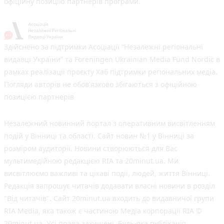
офіційну позицію партнерів програми.
Здійснено за підтримки Асоціації “Незалежні регіональні
видавці України” та Foreningen Ukrainian Media Fund Nordic в
рамках реалізації проєкту Хаб підтримки регіональних медіа.
Погляди авторів не обов'язково збігаються з офіційною
позицією партнерів
Незалежний новинний портал з оперативним висвітленням
подій у Вінниці та області. Сайт новин №1 у Вінниці за
розміром аудиторії. Новини створюються для Вас
мультимедійною редакцією RIA та 20minut.ua. Ми
висвітлюємо важливі та цікаві події, людей, життя Вінниці.
Редакція запрошує читачів додавати власні новини в розділ
"Від читачів". Сайт 20minut.ua входить до видавничої групи
RIA Media, яка також є частиною Медіа корпорації RIA ©
20minut.ua. Усі права захищені. Будь-яка публiкацiя,