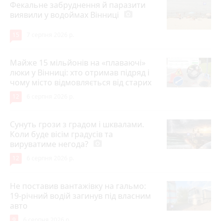
Фекальне забруднення й паразити
виявили у водоймах Вінниці
photo_camera
15
7 серпня 2026 р.
Майже 15 мільйонів на «плаваючі»
люки у Вінниці: хто отримав підряд і
чому місто відмовляється від старих
12
6 серпня 2026 р.
Сунуть грози з градом і шквалами.
Коли буде вісім градусів та
вируватиме негода?
photo_camera
12
6 серпня 2026 р.
Не поставив вантажівку на гальмо:
19-річний водій загинув під власним
авто
9
6 серпня 2026 р.