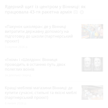
Ядерний щит із центром у Вінниці: як
працювала 43-тя ракетна армія
photo_camera
play_circle_filled
«Пакунок школяра»: де у Вінниці
витратити державну допомогу на
підготовку до школи (партнерський
проєкт)
3 серпня 2026 р.
«Гном» і «Шелдон»: Вінниця
проводить в останню путь двох
полеглих воїнів
за декілька секунд
Кращі меблеві магазини Вінниці: де
купити сучасні, стильні та якісні меблі
(партнерський проєкт)
8 липня 2026 р.