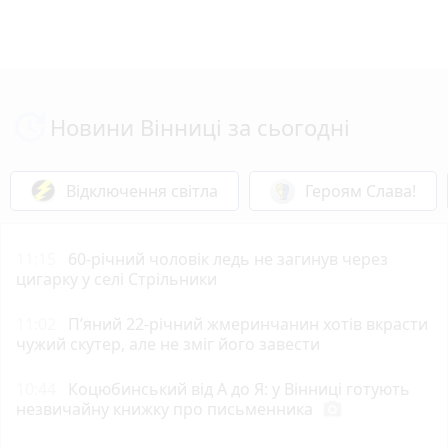
Новини Вінниці за сьогодні
Відключення світла
Героям Слава!
11:15
60-річний чоловік ледь не загинув через
цигарку у селі Стрільники
11:02
П’яний 22-річний жмеринчанин хотів вкрасти
чужий скутер, але не зміг його завести
10:44
Коцюбинський від А до Я: у Вінниці готують
незвичайну книжку про письменника
photo_camera