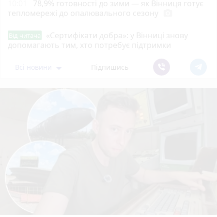
10:01
78,9% готовності до зими — як Вінниця готує
тепломережі до опалювального сезону
photo_camera
«Сертифікати добра»: у Вінниці знову
Від читача
допомагають тим, хто потребує підтримки
Всі новини
Підпишись