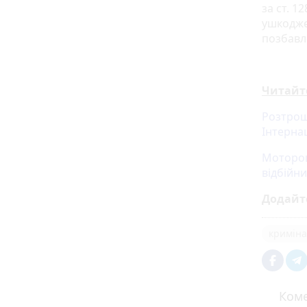
за ст. 1
ушкодже
позбавле
Читайт
Розтрощ
Інтернац
Моторош
відбійни
Додайт
криміна
Коме