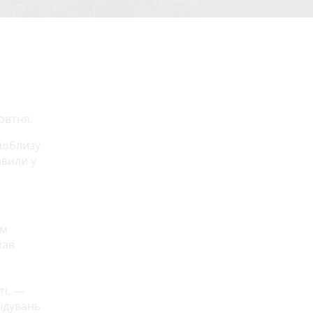
овтня.
поблизу
вили у
ем
мав
я
ті. —
лідувань