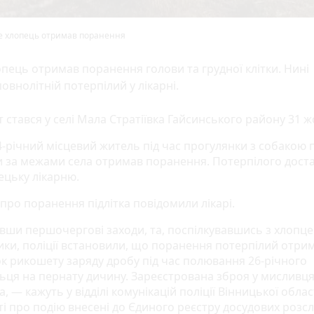
е хлопець отримав поранення
пець отримав поранення голови та грудної клітки. Нині
овнолітній потерпілий у лікарні.
 стався у селі Мала Стратіївка Гайсинського району 31 ж
14-річний місцевий житель під час прогулянки з собакою 
 за межами села отримав поранення. Потерпілого доста
ецьку лікарню.
про поранення підлітка повідомили лікарі.
вши першочергові заходи, та, поспілкувавшись з хлопц
ики, поліції встановили, що поранення потерпілий отри
ок рикошету заряду дробу під час полювання 26-річного
ьця на пернату дичину. Зареєстрована зброя у мисливц
, — кажуть у відділі комунікацій поліції Вінницької облас
ті про подію внесені до Єдиного реєстру досудових розс