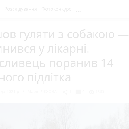
...
Розслідування
Фотоконкурс
ов гуляти з собакою —
нився у лікарні.
сливець поранив 14-
ного підлітка
да 2021 р.
Марія ЛЄХОВА
chat_bubble
share
visibility
1
0
1663