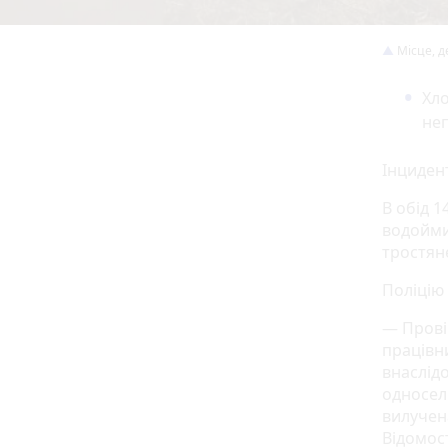
Місце, д
Хло
неп
Інцидент
В обід 
водойми
тростян
Поліцію 
— Прові
працівн
внаслід
односел
вилучена
Відомос