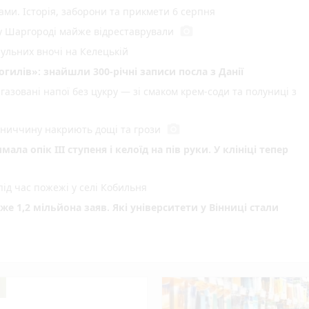
ами. Історія, заборони та прикмети 6 серпня
photo_camera
 у Шаргороді майже відреставрували
рульних вночі на Келецькій
илів»: знайшли 300-річні записи посла з Данії
газовані напої без цукру — зі смаком крем-соди та полуниці з
photo_camera
інниччину накриють дощі та грози
ла опік ІІІ ступеня і келоїд на пів руки. У клініці тепер
ід час пожежі у селі Кобильня
 1,2 мільйона заяв. Які університети у Вінниці стали
play_circle_filled
поліція звернулася до дітей і батьків
play_circle_filled
photo_camera
інниччині влаштували відпочинок для поранених воїнів
photo_camera
у вогні: що горіло на Вінниччині
 вінницька адвокатка пояснила важливе рішення уряду