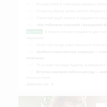
Вітаємо Левів й освячуємо кошики з яблук
08:16
Історичну браму храму Святого Флоріана
21:01
П'янючий водій лаявся та кидався на пат
20:07
«Ми побачили порожній і розорений Мог
19:22
Від читача
В Україні почали продавати два нові 
вершками
Після +38 погода різко зміниться. Коли В
19:13
Зробила гінекологічну операцію — отрима
18:55
мовчанка
75-річний господар будинку травмувався п
18:07
Вступна кампанія побила рекорд — майже
17:36
фаворитами?
keyboard_arrow_right
Дивитись ще
Підлітки ризикують життям заради TikTok: 
17:04
Риболовля замість лікарняних стін: на В
16:06
Один недопалок — і понад шість гектарів 
15:14
Відстрочка від мобілізації по-новому:
14:20