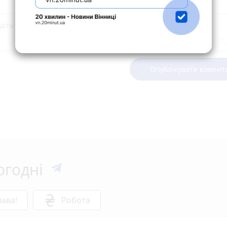
Опублікувати комент
огодні
ава!
Робота