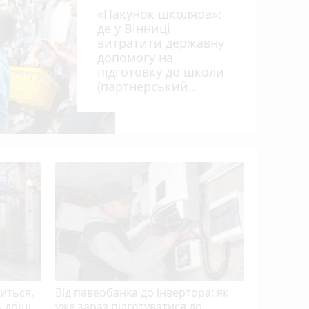
«Пакунок школяра»:
де у Вінниці
витратити державну
допомогу на
підготовку до школи
ьна
(партнерський
проєкт)
Вступна 
— майже 1
університ
фаворит
ниться.
Від павербанка до інвертора: як
ь дощі
уже зараз підготуватися до