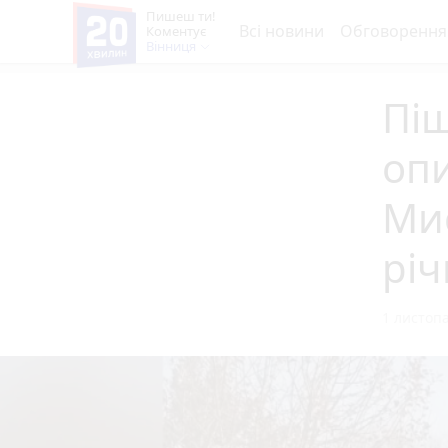
Пишеш ти!
Всі новини
Обговорення
Коментує
Вінниця
Піш
опи
Ми
річ
1 листопа