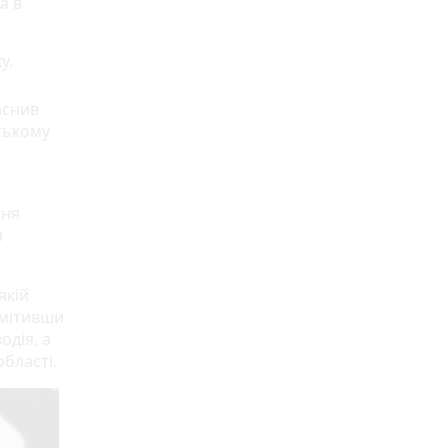
а в
у.
аснив
іському
ння
н
якій
омітивши
одія, а
області.