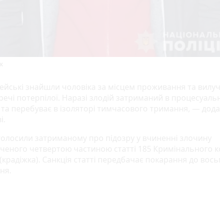
к
ейські знайшли чоловіка за місцем проживання та вилу
 речі потерпілої. Наразі злодій затриманий в процесуал
 та перебуває в ізоляторі тимчасового тримання, — дод
і.
оголосили затриманому про підозру у вчиненні злочину
ченого четвертою частиною статті 185 Кримінального к
(крадіжка). Санкція статті передбачає покарання до вось
ня.