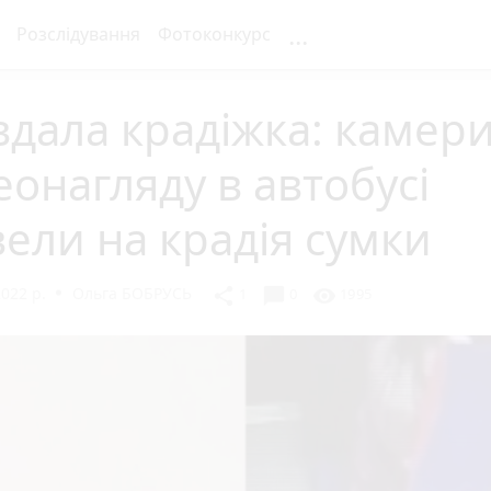
...
Розслідування
Фотоконкурс
дала крадіжка: камер
еонагляду в автобусі
ели на крадія сумки
2022 р.
Ольга БОБРУСЬ
chat_bubble
share
visibility
1
0
1995