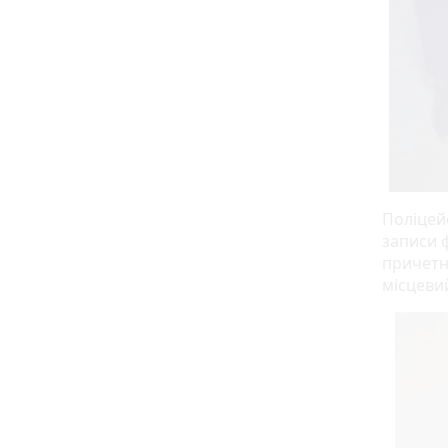
Поліцей
записи 
причетн
місцеви