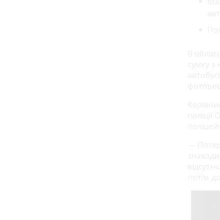
Май
авт
Пол
В облас
сумку з 
автобусі
фотореє
Керівни
поліції
поліцей
— Потерп
знаходи
відсутні
потім до