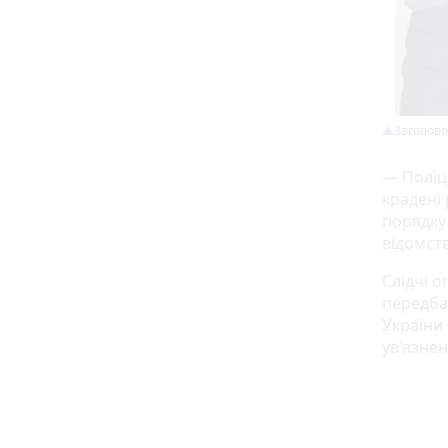
Заголово
— Поліц
крадені
порядку
відомств
Слідчі 
передба
України 
ув’язнен