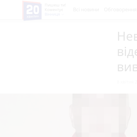
Пишеш ти!
Всі новини
Обговорення
Коментує
Вінниця
Нев
від
вив
8 квітня 