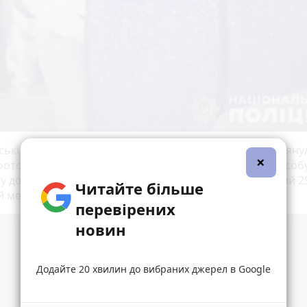
ські опитали пасажирів, які їхали цим рейсом, перегляну
×
фото реєстратора із салону автобуса та встановили особу
у до вчинення злочину. Ним виявився раніше судимий 2
Читайте більше
й мешканець.
перевірених
новин
Додайте 20 хвилин до вибраних джерел в Google