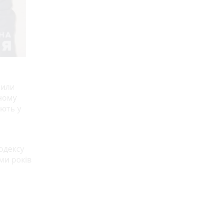
чили
ьному
ають у
одексу
ми років