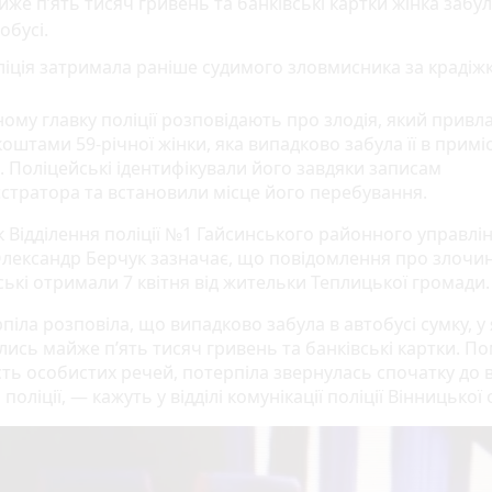
же п’ять тисяч гривень та банківські картки жінка забул
обусі.
іція затримала раніше судимого зловмисника за крадіжк
ному главку поліції розповідають про злодія, який привл
коштами 59-річної жінки, яка випадково забула її в прим
. Поліцейські ідентифікували його завдяки записам
стратора та встановили місце його перебування.
к Відділення поліції №1 Гайсинського районного управлі
 Олександр Берчук зазначає, що повідомлення про злочи
ські отримали 7 квітня від жительки Теплицької громади.
іла розповіла, що випадково забула в автобусі сумку, у 
лись майже п’ять тисяч гривень та банківські картки. П
сть особистих речей, потерпіла звернулась спочатку до в
 поліції, — кажуть у відділі комунікації поліції Вінницької 