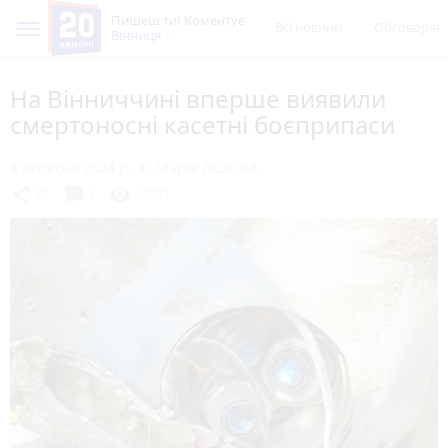
Пишеш ти! Коментує
Всі новини
Обговорен
Вінниця
На Вінниччині вперше виявили
смертоносні касетні боєприпаси
4 вересня 2024 р.
Марія ЛЄХОВА
chat_bubble
share
visibility
21
1
17281