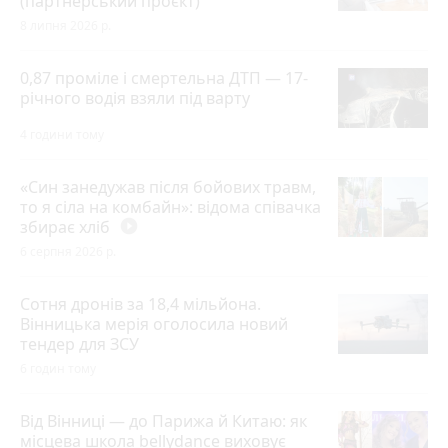
(партнерський проєкт)
8 липня 2026 р.
0,87 проміле і смертельна ДТП — 17-
річного водія взяли під варту
4 години тому
«Син занедужав після бойових травм,
то я сіла на комбайн»: відома співачка
збирає хліб
play_circle_filled
6 серпня 2026 р.
Сотня дронів за 18,4 мільйона.
Вінницька мерія оголосила новий
тендер для ЗСУ
6 годин тому
Від Вінниці — до Парижа й Китаю: як
місцева школа bellydance виховує