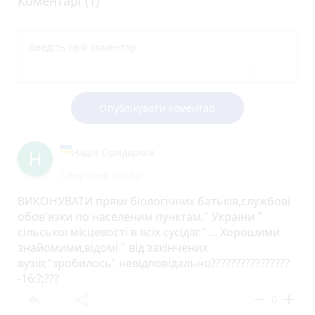
Коментарі (1)
Опублікувати коментар
Надія Оридорога
5 вересня 2024 р.
ВИКОНУВАТИ прямі біологічних батьків,службові
обов'язки по населеним пунктам," України "
сільської місцевості в всіх сусідів:" ... Хорошими
знайомими,відомі " від закінчених
вузів;"зробилось" невідповідально????????????????
-16:?;???
reply
share
remove
add
0