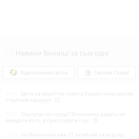
Новини Вінниці за сьогодні
Відключення світла
Героям Слава!
20:00
Їдете на море? На пляжі в Україні жінку вкусив
отруйний каракурт
photo_camera
19:02
Портулак на городі? Вінничанка радить не
викидати його, а приготувати соус
play_circle_filled
18:13
На Вінниччині вже 21 загиблий на воді від