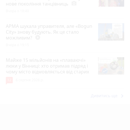
нове покоління танцівниць
photo_camera
Вчора о 18:40
АРМА шукала управителя, але «Bogun
City» знову будують. Як це стало
можливим?
play_circle_filled
Вчора о 19:15
Майже 15 мільйонів на «плаваючі»
люки у Вінниці: хто отримав підряд і
чому місто відмовляється від старих
12
6 серпня 2026 р.
keyboard_arrow_right
Дивитись ще