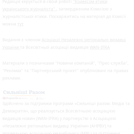
Редакція керується в своїй роботі
"Кодексом етики
українського журналіста"
, затвердженим Комісією з
журналістської етики. Поскаржитись на матеріал до Комісії
можна
тут
Видання є членом
Асоціації Незалежні регіональні видавці
України
та Всесвітньої асоціації видавців
WAN-IFRA
Матеріали з позначками "Новини компаній", "Прес-служба",
"Реклама" та "Партнерський проєкт" опубліковані на правах
реклами.
Здійснено за підтримки програми «Сильніші разом: Медіа та
Демократія», що реалізується Всесвітньою асоціацією
видавців новин (WAN-IFRA) у партнерстві з Асоціацією
«Незалежні регіональні видавці України» (АНРВУ) та
Норвезькою асоціацією медіабізнесу (MBL) за підтримки