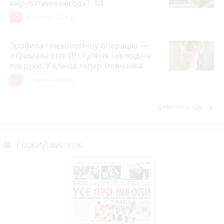
вируватиме негода?
photo_camera
12
6 серпня 2026 р.
Зробила гінекологічну операцію —
отримала опік ІІІ ступеня і келоїд на
пів руки. У клініці тепер мовчанка
10
5 серпня 2026 р.
keyboard_arrow_right
Дивитись ще
СВІЖИЙ ВИПУСК