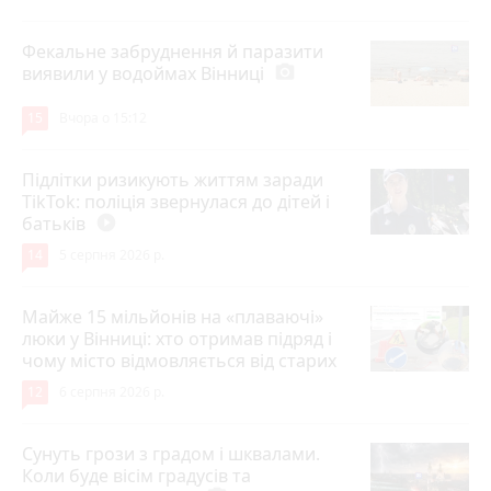
Фекальне забруднення й паразити
виявили у водоймах Вінниці
photo_camera
15
Вчора о 15:12
Підлітки ризикують життям заради
TikTok: поліція звернулася до дітей і
батьків
play_circle_filled
14
5 серпня 2026 р.
Майже 15 мільйонів на «плаваючі»
люки у Вінниці: хто отримав підряд і
чому місто відмовляється від старих
12
6 серпня 2026 р.
Сунуть грози з градом і шквалами.
Коли буде вісім градусів та