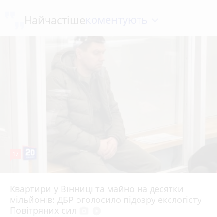
коментують
Найчастіше
17
Квартири у Вінниці та майно на десятки
6 серпня 2026 р.
мільйонів: ДБР оголосило підозру екслогісту
Повітряних сил
photo_camera
play_circle_filled